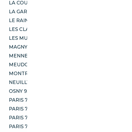
LA COURNEUVE 93120
LA GARENNE-COLOMBES 92250
LE RAINCY 93340
LES CLAYES-SOUS-BOIS 78340
LES MUREAUX 78130
MAGNY-LES-HAMEAUX 78114
MENNECY 91540
MEUDON 92360
MONTROUGE 92120
NEUILLY-PLAISANCE 93360
OSNY 95520
PARIS 75003
PARIS 75004
PARIS 75006
PARIS 75011