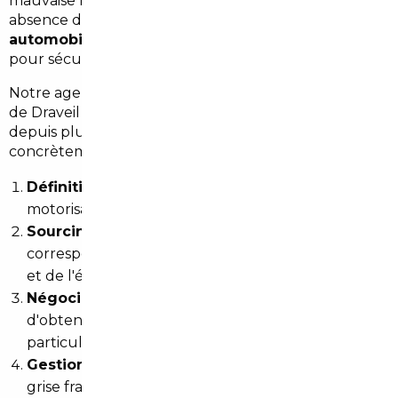
mauvaise lecture des documents techniques,
absence de recours en cas de litige. Un
courtier
automobile spécialisé
intervient à chaque étape
pour sécuriser la transaction.
Notre agence, basée à
Paris
— à moins de 20 minutes
de Draveil —, accompagne les acheteurs de l'Essonne
depuis plusieurs années. Voici comment se déroule
concrètement un accompagnement :
Définition du besoin :
budget, usage,
motorisation, délai souhaité.
Sourcing européen :
identification des véhicules
correspondant au profil, vérification de l'historique
et de l'état général.
Négociation :
notre réseau de partenaires permet
d'obtenir des conditions inaccessibles à un
particulier seul.
Gestion administrative :
homologation, carte
grise française, TVA, malus écologique si applicable.