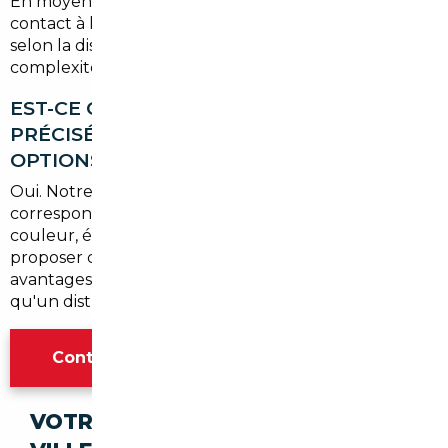
En moyenne, entre
3 et 6 semaines
du premier
contact à la livraison du véhicule. Ce délai peut varier
selon la disponibilité du modèle recherché et la
complexité des démarches administratives.
EST-CE QUE JE PEUX CHOISIR
PRÉCISÉMENT LE MODÈLE ET LES
OPTIONS QUE JE VEUX ?
Oui. Notre mission est de trouver le véhicule qui
correspond à vos critères exacts — motorisation,
couleur, équipements, kilométrage — et non de vous
proposer ce qui est disponible en stock. C'est l'un des
avantages majeurs de passer par un courtier plutôt
qu'un distributeur classique.
Contacter l'agence Paris
VOTRE IMPORT SÉCURISÉ DANS CES