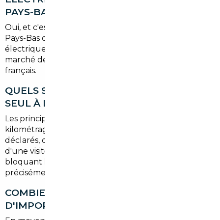
PAYS-BAS ?
Oui, et c'est même l'un des cas les plus rentables. Les
Pays-Bas ont fortement subventionné les véhicules
électriques ces dernières années, ce qui a créé un
marché de l'occasion très attractif pour les acheteurs
français.
QUELS SONT LES RISQUES SI J'ACHÈTE
SEUL À L'ÉTRANGER SANS COURTIER ?
Les principaux risques sont : un véhicule au
kilométrage falsifié, des antécédents d'accident non
déclarés, des défauts techniques non détectés lors
d'une visite rapide, ou des problèmes administratifs
bloquant l'immatriculation. Notre rôle est
précisément d'éliminer chacun de ces risques.
COMBIEN DE TEMPS PREND UN DOSSIER
D'IMPORT COMPLET ?