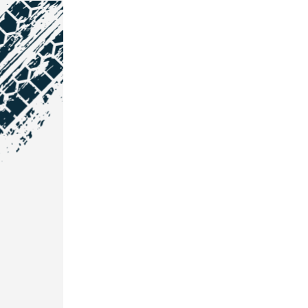
NOS COORDONNÉES
Courtage Auto Grand Est
:
Zone de l'Allan
25600 Vieux-Charmont
03 81 32 32 30
Courtage Auto Bordeaux
:
3 avenue Paul LANGEVIN
33600 PESSAC
05 25 53 07 73