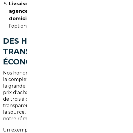
Livraison :
le véhicule peut être remis
dans notre
agence parisienne
ou directement
à votre
domicile à Draveil
, selon votre préférence et
l'option choisie.
DES HONORAIRES
TRANSPARENTS, UNE
ÉCONOMIE NETTE
Nos honoraires démarrent à
1 500 €
et varient selon
la complexité du dossier et le type de véhicule. Dans
la grande majorité des cas, l'économie réalisée sur le
prix d'achat dépasse largement ce montant — parfois
de trois à cinq fois. Nous travaillons en totale
transparence : vous connaissez le prix du véhicule à
la source, le coût logistique, les taxes applicables et
notre rémunération, avant de signer quoi que ce soit.
Un exemple concret : pour un SUV compact acheté