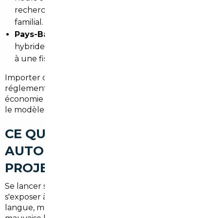
recherche d'un monospace ou d'un véhicule
familial.
Pays-Bas :
forte pénétration des véhicules
hybrides et électriques, avec des prix attractifs liés
à une fiscalité locale différente.
Importer depuis ces pays est légal, encadré par la
réglementation européenne, et peut générer une
économie nette de
plusieurs milliers d'euros
selon
le modèle visé.
CE QUE CHANGE UN COURTIER
AUTOMOBILE DANS VOTRE
PROJET
Se lancer seul dans un achat à l'étranger, c'est
s'exposer à des risques concrets : barrière de la
langue, méconnaissance des pratiques locales,