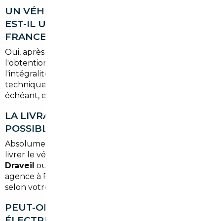
UN VÉHICULE IMPORTÉ D'ALLEMAGNE
EST-IL UTILISABLE DIRECTEMENT EN
FRANCE ?
Oui, après les démarches d'homologation et
l'obtention d'une carte grise française. Nous gérons
l'intégralité de ces formalités pour vous : contrôle
technique si nécessaire, réception à titre isolé le cas
échéant, et immatriculation définitive.
LA LIVRAISON À DRAVEIL EST-ELLE
POSSIBLE ?
Absolument. Selon l'option choisie, nous pouvons
livrer le véhicule
directement à votre adresse à
Draveil
ou vous inviter à le récupérer dans notre
agence à Paris. Les deux options sont disponibles
selon votre convenance.
PEUT-ON IMPORTER UN VÉHICULE
ÉLECTRIQUE OU HYBRIDE DEPUIS LES