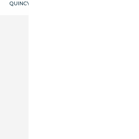
QUINCY-SOUS-SÉNART 91480