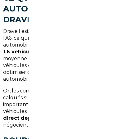
AUTOMOBILE AUTOUR DE
DRAVEIL
Draveil est bien desservie par la RN6 et proche de
l'A6, ce qui en fait une commune à forte dépendance
automobile. Les ménages y possèdent en moyenne
1,6 véhicule par foyer
— un chiffre supérieur à la
moyenne nationale. Résultat : le renouvellement de
véhicules est fréquent, et les familles cherchent à
optimiser chaque euro investi dans leur parc
automobile.
Or, les concessions locales pratiquent des tarifs
calqués sur le marché francilien, avec des marges
importantes et peu de transparence sur l'origine des
véhicules. L'alternative ? Se tourner vers
l'import
direct depuis l'Europe
, là où les mêmes modèles se
négocient parfois
15 à 30 % moins cher
.