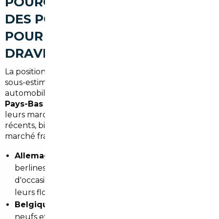
POURQUOI L'EUROPE OUVRE
DES POSSIBILITÉS CONCRÈTES
POUR UN ACHETEUR DE
DRAVEIL
La position géographique de l'Essonne est un atout
sous-estimé. Depuis Draveil, les pays producteurs
automobiles comme l'
Allemagne
, la
Belgique
ou les
Pays-Bas
sont accessibles en quelques heures — et
leurs marchés automobiles regorgent de véhicules
récents, bien entretenus, à des prix inférieurs au
marché français.
Allemagne :
marché de référence pour les
berlines premium, les SUV et les véhicules
d'occasion récents. Les constructeurs y écoulent
leurs flottes à des prix très compétitifs.
Belgique :
fiscalité avantageuse sur les véhicules
neufs et quasi-neufs, idéale pour les familles à la