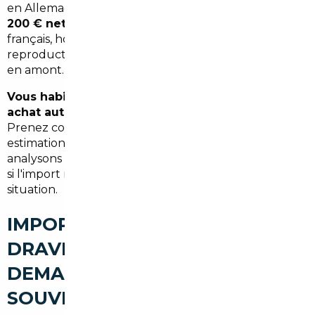
en Allemagne, un résident de Draveil a économisé
4
200 € nets
par rapport au prix concessionnaire
français, honoraires inclus. Ce type de résultat est
reproductible dès lors que le projet est bien cadré
en amont.
Vous habitez à Draveil et vous envisagez un
achat automobile dans les prochains mois ?
Prenez contact avec notre équipe pour une
estimation personnalisée et sans engagement. Nous
analysons votre besoin et vous indiquons rapidement
si l'import représente un avantage réel pour votre
situation.
IMPORT DE VOITURE À
DRAVEIL : CE QUE NOS CLIENTS
DEMANDENT LE PLUS
SOUVENT