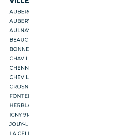
VILLES
AUBERGENVILLE 78410
AUBERVILLIERS 93300
AULNAY-SOUS-BOIS 93600
BEAUCHAMP 95250
BONNEUIL-SUR-MARNE 94380
CHAVILLE 92370
CHENNEVIÈRES-SUR-MARNE 94430
CHEVILLY-LARUE 94550
CROSNE 91560
FONTENAY-AUX-ROSES 92260
HERBLAY-SUR-SEINE 95220
IGNY 91430
JOUY-LE-MOUTIER 95280
LA CELLE-SAINT-CLOUD 78170