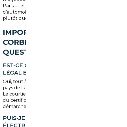
Paris — et découvrez pourquoi de plus en plus
d'automobilistes de l'Essonne choisissent l'import
plutôt que la concession.
IMPORT DE VOITURE À
CORBEIL-ESSONNES : VOS
QUESTIONS
EST-CE QUE L'IMPORT AUTOMOBILE EST
LÉGAL EN FRANCE ?
Oui, tout à fait. L'achat d'un véhicule dans un autre
pays de l'Union européenne est parfaitement légal.
Le courtier se charge de l'immatriculation française,
du certificat de conformité et de toutes les
démarches douanières si nécessaire.
PUIS-JE IMPORTER UNE VOITURE
ÉLECTRIQUE DEPUIS L'EUROPE ?