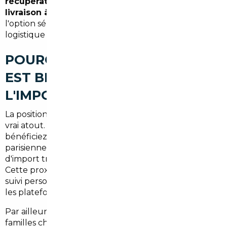
récupération directement en agence
à Paris, ou
livraison à domicile à Corbeil-Essonnes
selon
l'option sélectionnée. Vous n'avez aucune démarche
logistique à gérer.
POURQUOI CORBEIL-ESSONNES
EST BIEN PLACÉE POUR
L'IMPORT
La position géographique de Corbeil-Essonnes est un
vrai atout. À
moins de 40 km de Paris
, vous
bénéficiez d'un accès direct à notre agence
parisienne, point de référence pour tous les projets
d'import traités dans le département de l'Essonne.
Cette proximité permet des échanges rapides, un
suivi personnalisé et une réactivité que n'offrent pas
les plateformes en ligne anonymes.
Par ailleurs, les profils d'acheteurs de la région —
familles cherchant un grand SUV, professionnels