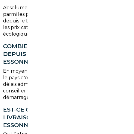
Absolument. Les véhicules électriques sont même
parmi les plus intéressants à importer, notamment
depuis le Danemark, le Portugal ou l'Allemagne, où
les prix catalogue sont souvent inférieurs. Le bonus
écologique français reste applicable sous conditions.
COMBIEN DE TEMPS DURE UN IMPORT
DEPUIS L'EUROPE VERS CORBEIL-
ESSONNES ?
En moyenne, comptez entre
4 et 10 semaines
selon
le pays d'origine, la disponibilité du véhicule et les
délais administratifs d'immatriculation. Votre
conseiller vous donne une estimation précise au
démarrage du projet.
EST-CE QUE JE PEUX CHOISIR LA
LIVRAISON À DOMICILE À CORBEIL-
ESSONNES ?