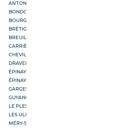
ANTONY 92160
BONDOUFLE 91070
BOURG-LA-REINE 92340
BRÉTIGNY-SUR-ORGE 91220
BREUILLET 91650
CARRIÈRES-SUR-SEINE 78420
CHEVILLY-LARUE 94550
DRAVEIL 91210
ÉPINAY-SUR-ORGE 91360
ÉPINAY-SUR-SEINE 93800
GARGES-LÈS-GONESSE 95140
GUYANCOURT 78280
LE PLESSIS-ROBINSON 92350
LES ULIS 91940
MÉRY-SUR-OISE 95540