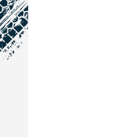
NOS COORDONNÉES
Courtage Auto Grand Est
:
Zone de l'Allan
25600 Vieux-Charmont
03 81 32 32 30
Courtage Auto Bordeaux
:
3 avenue Paul LANGEVIN
33600 PESSAC
05 25 53 07 73
Courtage Auto Paris
: