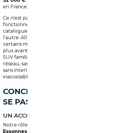
32 000 €
selon le modèle, tout compris, immatriculé
en France.
Ce n'est pas une promesse marketing : c'est le
fonctionnement du marché européen, où les prix
catalogue varient significativement d'un pays à
l'autre. Allemagne, Belgique, Portugal, Danemark…
certains marchés offrent des conditions tarifaires bien
plus avantageuses sur les segments premium, les
SUV familiaux ou les véhicules électriques. Sans
réseau, sans connaissance des marchés étrangers et
sans interlocuteur local, ces opportunités restent
inaccessibles.
CONCRÈTEMENT, COMMENT ÇA
SE PASSE ?
UN ACCOMPAGNEMENT DE A À Z
Notre rôle de
courtier automobile à Corbeil-
Essonnes
commence dès la définition de votre