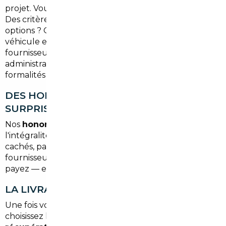
projet. Vous avez un modèle en tête ? Un budget ?
Des critères précis — finition, motorisation, couleur,
options ? On prend en charge la recherche du
véhicule en Europe, la négociation avec les
fournisseurs, la vérification technique et
administrative du véhicule, puis l'ensemble des
formalités d'immatriculation en France.
DES HONORAIRES TRANSPARENTS, SANS
SURPRISE
Nos
honoraires démarrent à 1 500 €
, et incluent
l'intégralité du processus d'import. Pas de frais
cachés, pas de commissions dissimulées côté
fournisseur. Vous savez dès le départ ce que vous
payez — et surtout ce que vous économisez.
LA LIVRAISON SELON VOS PRÉFÉRENCES
Une fois votre véhicule importé et immatriculé, vous
choisissez le mode de livraison qui vous convient :