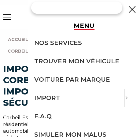
MENU
ACCUEIL
|
AGENCE PARIS
|
NOS SERVICES
CORBEIL-ESSONNES (91100)
TROUVER MON VÉHICULE
IMPORT VOITURE À
CORBEIL-ESSONNES :
VOITURE PAR MARQUE
IMPORTEZ EN TOUTE
IMPORT
SÉCURITÉ
F.A.Q
Corbeil-Essonnes, ses
50 000 habitants
, son tissu
résidentiel dense entre Seine et forêt, et ses
automobilistes qui roulent beaucoup. Dans une ville
SIMULER MON MALUS