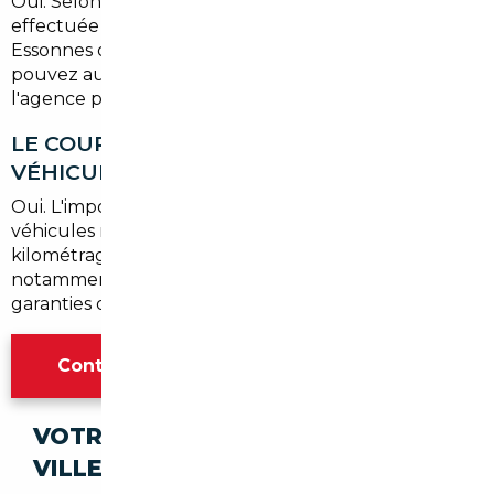
Oui. Selon l'option choisie, la livraison peut être
effectuée directement à votre adresse à Corbeil-
Essonnes ou dans le département de l'Essonne. Vous
pouvez aussi choisir de récupérer votre véhicule à
l'agence parisienne.
LE COURTIER PEUT-IL TROUVER DES
VÉHICULES D'OCCASION IMPORTÉS ?
Oui. L'import ne concerne pas uniquement les
véhicules neufs. Des occasions récentes, faible
kilométrage, provenant d'Allemagne ou de Belgique
notamment, peuvent être sourcées avec les mêmes
garanties de contrôle et d'immatriculation.
Contacter l'agence Paris
VOTRE IMPORT SÉCURISÉ DANS CES
VILLES