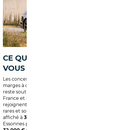
CE QUE LE MARCHÉ LOCAL NE
VOUS DIRA JAMAIS
Les concessions de l'Essonne ont leurs propres
marges à défendre. Sur un marché où la demande
reste soutenue — portée par la proximité de l'Île-de-
France et les besoins de mobilité des actifs qui
rejoignent Paris quotidiennement — les remises sont
rares et souvent cosmétiques. Un véhicule neuf
affiché à
38 000 €
dans une concession de Corbeil-
Essonnes peut être acquis en Europe pour
28 000 à