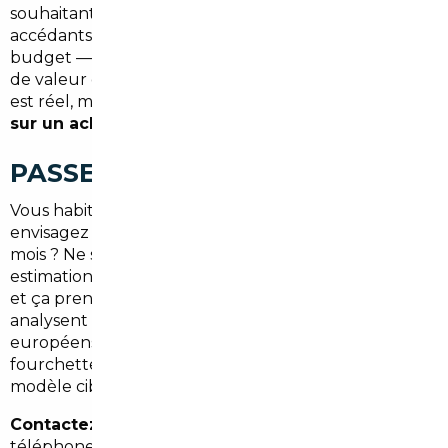
souhaitant renouveler leur véhicule, primo-
accédants à la propriété cherchant à optimiser leur
budget — sont exactement ceux qui tirent le plus
de valeur de l'import automobile. Le gain financier
est réel, mesurable, et souvent supérieur à
5 000 €
sur un achat moyen
.
PASSEZ À L'ACTION
Vous habitez Corbeil-Essonnes ou l'Essonne et vous
envisagez d'acheter un véhicule dans les prochains
mois ? Ne signez rien avant d'avoir demandé une
estimation d'import. C'est gratuit, sans engagement,
et ça prend moins de 10 minutes. Nos conseillers
analysent votre projet, vous indiquent les marchés
européens les plus adaptés, et vous donnent une
fourchette d'économies potentielles sur votre
modèle cible.
Contactez notre agence dès aujourd'hui
— par
téléphone, formulaire en ligne, ou directement à