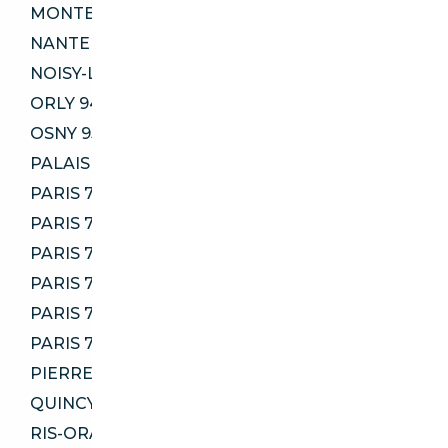
MONTESSON 78360
NANTERRE 92000
NOISY-LE-GRAND 93160
ORLY 94310
OSNY 95520
PALAISEAU 91120
PARIS 75006
PARIS 75007
PARIS 75011
PARIS 75015
PARIS 75018
PARIS 75020
PIERRELAYE 95480
QUINCY-SOUS-SÉNART 91480
RIS-ORANGIS 91130