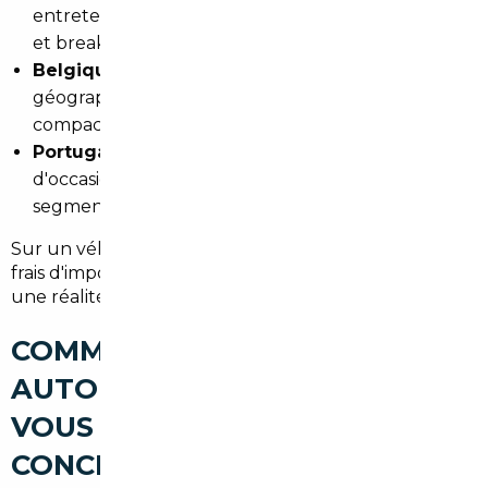
entretenus, marché très compétitif sur les berlines
et breaks premium.
Belgique
: fiscalité favorable, proximité
géographique, excellent choix sur les citadines et
compactes.
Portugal
: opportunités réelles sur les véhicules
d'occasion peu kilométrés, notamment dans le
segment SUV.
Sur un véhicule à
40 000 €
, l'économie nette après
frais d'import peut dépasser
4 000 à 5 000 €
. C'est
une réalité, pas une promesse marketing.
COMMENT UN COURTIER
AUTOMOBILE À DOURDAN
VOUS ACCOMPAGNE
CONCRÈTEMENT