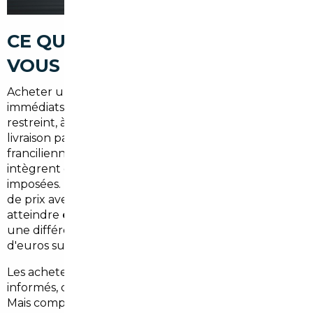
CE QUE LE MARCHÉ LOCAL NE
VOUS DIT PAS
Acheter une voiture à Dourdan ou dans les environs
immédiats, c'est souvent se limiter à un stock
restreint, à des remises symboliques et à des délais de
livraison parfois longs. Les grandes enseignes
franciliennes sont accessibles, certes, mais leurs prix
intègrent des marges confortables et des options
imposées. Pour un véhicule neuf ou récent, l'écart
de prix avec certains marchés européens peut
atteindre
entre 8 et 15 %
sur la valeur catalogue —
une différence qui représente plusieurs milliers
d'euros sur une voiture à 35 000 €.
Les acheteurs de Dourdan sont souvent bien
informés, connectés, et n'hésitent pas à comparer.
Mais comparer ne suffit pas : encore faut-il savoir où