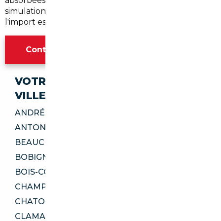
absorbées par les frais fixes. Nous réalisons une
simulation gratuite pour vous aider à décider si
l'import est rentable dans votre cas précis.
Contacter l'agence Paris
VOTRE IMPORT SÉCURISÉ DANS CES
VILLES
ANDRÉSY 78570
ANTONY 92160
BEAUCHAMP 95250
BOBIGNY 93000
BOIS-COLOMBES 92270
CHAMPIGNY-SUR-MARNE 94500
CHATOU 78400
CLAMART 92140