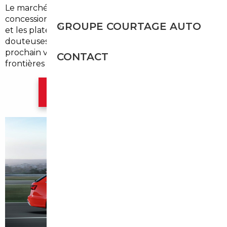
Le marché local propose peu de choix, les
concessions généralistes pratiquent des tarifs élevés,
GROUPE COURTAGE AUTO
et les plateformes en ligne regorgent d'annonces
douteuses. Et si la meilleure opportunité pour votre
prochain véhicule se trouvait en dehors des
CONTACT
frontières françaises ?
Contacter l'agence Paris