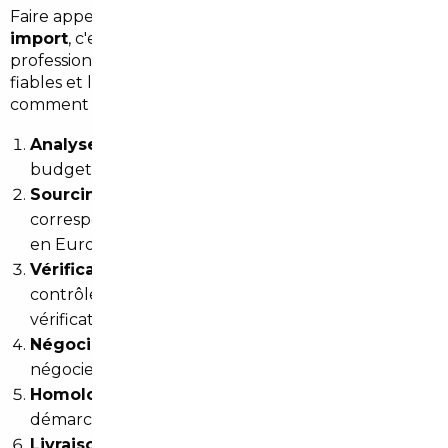
Faire appel à un
courtier automobile spécialisé en
import
, c'est déléguer toute la complexité à un
professionnel qui connaît les marchés, les vendeurs
fiables et les démarches administratives. Voici
comment se déroule l'accompagnement :
Analyse de votre besoin
: type de véhicule,
budget, usage quotidien, délai souhaité.
Sourcing européen
: sélection des offres
correspondantes auprès de réseaux partenaires
en Europe.
Vérification technique et administrative
:
contrôle de l'historique, validation des documents,
vérification anti-vol.
Négociation et achat sécurisé
: le courtier
négocie en votre nom et sécurise la transaction.
Homologation et immatriculation
: toutes les
démarches françaises sont prises en charge.
Livraison
: selon votre préférence, la voiture peut