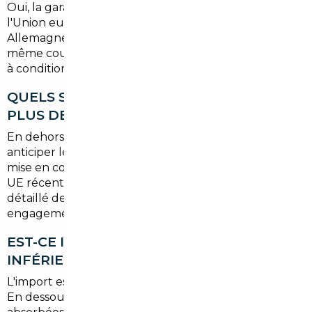
Oui, la garantie constructeur est valable dans toute
l'Union européenne. Un véhicule acheté en
Allemagne ou en Belgique bénéficie donc de la
même couverture qu'un véhicule acheté en France,
à condition d'être dans les délais contractuels.
QUELS SONT LES FRAIS À PRÉVOIR EN
PLUS DES HONORAIRES DU COURTIER ?
En dehors des
honoraires à partir de 1 500 €
, il faut
anticiper les frais de transport, les éventuels frais de
mise en conformité française (rare pour les véhicules
UE récents) et les frais d'immatriculation. Tout est
détaillé de manière transparente avant tout
engagement.
EST-CE INTÉRESSANT POUR UN BUDGET
INFÉRIEUR À 20 000 € ?
L'import est surtout pertinent à partir de
20 000 €
.
En dessous, les économies potentielles peuvent être