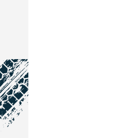
NOS COORDONNÉES
Courtage Auto Grand Est
: