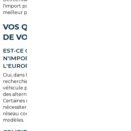
l'import pour accéder à un meilleur véhicule au
meilleur prix. Pourquoi pas vous ?
VOS QUESTIONS SUR L'IMPORT
DE VOITURE À DOURDAN
EST-CE QUE JE PEUX IMPORTER
N'IMPORTE QUEL MODÈLE DEPUIS
L'EUROPE ?
Oui, dans la très grande majorité des cas. Que vous
recherchiez une citadine, un SUV, un utilitaire ou un
véhicule premium, les marchés européens offrent
des alternatives pour presque tous les segments.
Certaines motorisations très spécifiques peuvent
nécessiter une recherche plus longue, mais notre
réseau couvre un large éventail de marques et de
modèles.