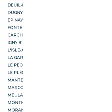
DEUIL-LA-BARRE 95170
DUGNY 93440
ÉPINAY-SUR-ORGE 91360
FONTENAY-LE-FLEURY 78330
GARCHES 92380
IGNY 91430
L'ISLE-ADAM 95290
LA GARENNE-COLOMBES 92250
LE PECQ 78230
LE PLESSIS-BOUCHARD 95130
MANTES-LA-JOLIE 78200
MARCOUSSIS 91460
MEULAN-EN-YVELINES 78250
MONTIGNY-LE-BRETONNEUX 78180
MORANGIS 91420