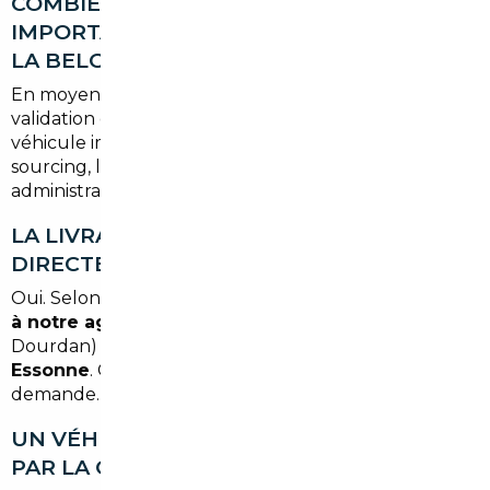
COMBIEN DE TEMPS PREND UNE
IMPORTATION DEPUIS L'ALLEMAGNE OU
LA BELGIQUE ?
En moyenne, comptez
4 à 8 semaines
entre la
validation de votre commande et la livraison du
véhicule immatriculé en France. Ce délai inclut le
sourcing, les contrôles, le transport et les démarches
administratives françaises.
LA LIVRAISON EST-ELLE POSSIBLE
DIRECTEMENT À DOURDAN ?
Oui. Selon l'option choisie, le véhicule peut être livré
à notre agence de Paris
(moins d'une heure de
Dourdan) ou directement
à votre adresse en
Essonne
. Cette option est à préciser lors de votre
demande.
UN VÉHICULE IMPORTÉ EST-IL COUVERT
PAR LA GARANTIE CONSTRUCTEUR ?