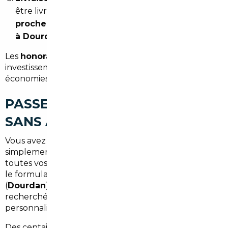
être livrée
à notre agence partenaire la plus
proche (Paris)
ou directement
à votre domicile
à Dourdan
.
Les
honoraires démarrent à partir de 1 500 €
, un
investissement largement compensé par les
économies réalisées sur le prix du véhicule.
PASSEZ À L'ÉTAPE SUIVANTE
SANS ATTENDRE
Vous avez un projet d'achat précis ou vous explorez
simplement vos options ? Notre équipe répond à
toutes vos questions, sans engagement. Renseignez
le formulaire de contact en précisant votre ville
(
Dourdan
), votre budget et le type de véhicule
recherché. Vous recevrez une proposition
personnalisée sous
48 heures ouvrées
.
Des centaines d'acheteurs en Essonne ont déjà choisi