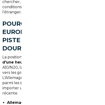
chercher, quels pays offrent les meilleures
conditions, et comment sécuriser une transaction à
l'étranger.
POURQUOI L'IMPORT
EUROPÉEN EST UNE VRAIE
PISTE POUR LES
DOURDANNAIS
La position de Dourdan est stratégique. À
moins
d'une heure de Paris
et bien desservie par l'axe
A10/N20, la ville bénéficie d'une connexion directe
vers les grands marchés automobiles européens.
L'Allemagne, la Belgique et le Portugal figurent
parmi les sources les plus intéressantes pour
importer un véhicule, que ce soit neuf ou d'occasion
récente.
Allemagne
: stocks importants, véhicules bien