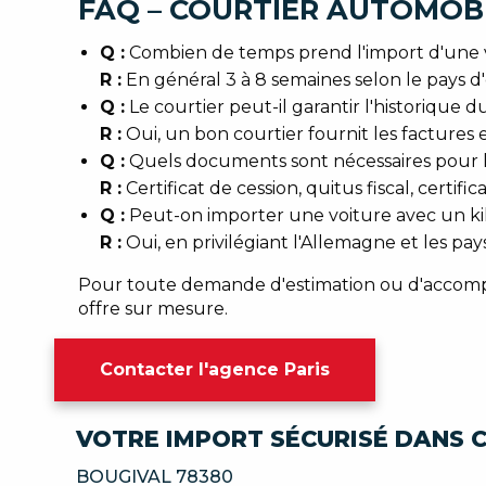
FAQ – COURTIER AUTOMOBI
Q :
Combien de temps prend l'import d'une 
R :
En général 3 à 8 semaines selon le pays d'o
Q :
Le courtier peut-il garantir l'historique d
R :
Oui, un bon courtier fournit les factures 
Q :
Quels documents sont nécessaires pour l
R :
Certificat de cession, quitus fiscal, certifi
Q :
Peut-on importer une voiture avec un kil
R :
Oui, en privilégiant l'Allemagne et les pa
Pour toute demande d'estimation ou d'accompa
offre sur mesure.
Contacter l'agence Paris
VOTRE IMPORT SÉCURISÉ DANS C
BOUGIVAL 78380