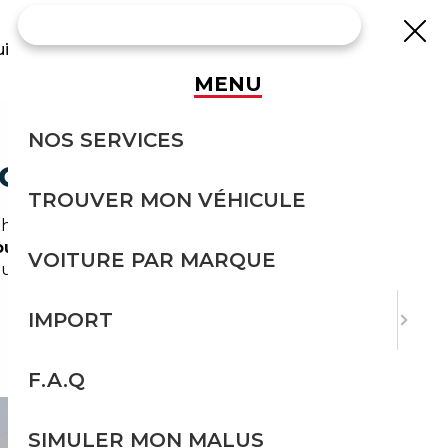
uisse
MENU
NOS SERVICES
TOUTE SÉCURITÉ
TROUVER MON VÉHICULE
 habitants qui se déplacent quotidiennement
ourtier automobile La Courneuve
simplifie les
VOITURE PAR MARQUE
our vous, tout en intégrant les contraintes
IMPORT
F.A.Q
SIMULER MON MALUS