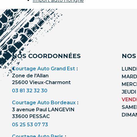
Import auto Hongrie
NOS COORDONNÉES
NOS
Courtage Auto Grand Est
:
LUNDI
Zone de l'Allan
MARDI
25600 Vieux-Charmont
MERCR
03 81 32 32 30
JEUDI
VENDR
Courtage Auto Bordeaux
:
SAMED
3 avenue Paul LANGEVIN
DIMA
33600 PESSAC
05 25 53 07 73
Courtage Auto Paris
: