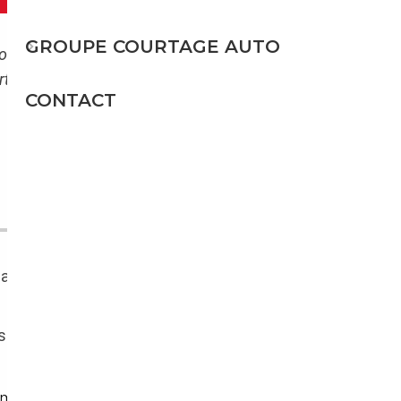
GROUPE COURTAGE AUTO
ons automobiles depuis plusieurs années, ce
artie de voitures allemandes, notamment au
CONTACT
ys a connu un développement économique
s telles que
Volkswagen
,
Opel
,
Audi
et