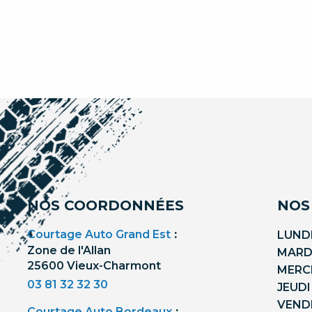
NOS COORDONNÉES
NOS
Courtage Auto Grand Est
:
LUNDI
Zone de l'Allan
MARDI
25600 Vieux-Charmont
MERCR
03 81 32 32 30
JEUDI
VENDR
Courtage Auto Bordeaux
: