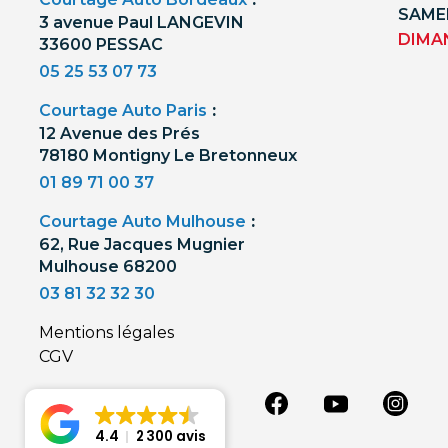
SAMED
3 avenue Paul LANGEVIN
DIMA
33600 PESSAC
05 25 53 07 73
Courtage Auto Paris
:
12 Avenue des Prés
78180 Montigny Le Bretonneux
01 89 71 00 37
Courtage Auto Mulhouse
:
62, Rue Jacques Mugnier
Mulhouse 68200
03 81 32 32 30
Mentions légales
CGV
4.4
2 300 avis