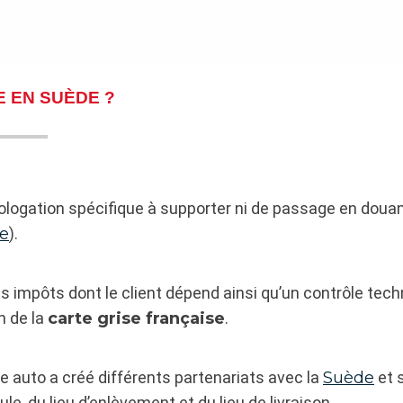
 EN SUÈDE ?
homologation spécifique à supporter ni de passage en doua
e
).
es impôts dont le client dépend ainsi qu’un contrôle tech
n de la
carte grise française
.
 auto a créé différents partenariats avec la
Suède
et s
e, du lieu d’enlèvement et du lieu de livraison.