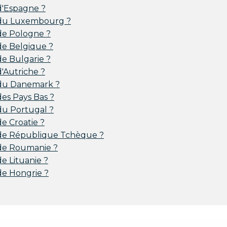
d'Espagne ?
 du Luxembourg ?
de Pologne ?
e Belgique ?
e Bulgarie ?
'Autriche ?
du Danemark ?
es Pays Bas ?
u Portugal ?
e Croatie ?
de République Tchèque ?
de Roumanie ?
e Lituanie ?
e Hongrie ?