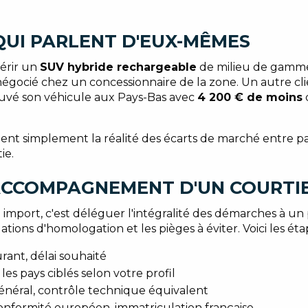
QUI PARLENT D'EUX-MÊMES
érir un
SUV hybride rechargeable
de milieu de gamme
négocié chez un concessionnaire de la zone. Un autre cl
ouvé son véhicule aux Pays-Bas avec
4 200 € de moins
lètent simplement la réalité des écarts de marché entre p
ie.
ACCOMPAGNEMENT D'UN COURTI
import, c'est déléguer l'intégralité des démarches à un
tions d'homologation et les pièges à éviter. Voici les étap
rant, délai souhaité
les pays ciblés selon votre profil
 général, contrôle technique équivalent
 conformité européen, immatriculation française