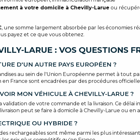
ctement à votre domicile à Chevilly-Larue
ou récupér
€
, une somme largement absorbée par les économies réalis
ous payez et ce que vous obtenez.
VILLY-LARUE : VOS QUESTIONS 
TURE D'UN AUTRE PAYS EUROPÉEN ?
handises au sein de l'Union Européenne permet à tout pa
en France sont encadrées par des procédures officielles
VOIR MON VÉHICULE À CHEVILLY-LARUE ?
a validation de votre commande et la livraison. Ce délai in
a livraison peut se faire à domicile à Chevilly-Larue ou en 
ECTRIQUE OU HYBRIDE ?
ides rechargeables sont même parmi les plus intéressan
 les prix plus compétitifs qu'en France.