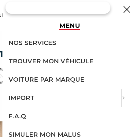
uisse
MENU
NOS SERVICES
 TOUTE SÉCURITÉ
TROUVER MON VÉHICULE
artis dans une ville dense et bien connectée —
le fiable sans exploser leur budget. Et
VOITURE PAR MARQUE
les remises quasi inexistantes, trouver la bonne
IMPORT
F.A.Q
SIMULER MON MALUS