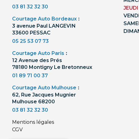
MERCR
03 81 32 32 30
JEUDI
VENDR
Courtage Auto Bordeaux
:
SAMED
3 avenue Paul LANGEVIN
DIMA
33600 PESSAC
05 25 53 07 73
Courtage Auto Paris
:
12 Avenue des Prés
78180 Montigny Le Bretonneux
01 89 71 00 37
Courtage Auto Mulhouse
:
62, Rue Jacques Mugnier
Mulhouse 68200
03 81 32 32 30
Mentions légales
CGV