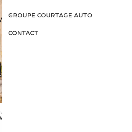
GROUPE COURTAGE AUTO
CONTACT
ourner les marges excessives du marché
ées reçues, ce n'est ni compliqué ni risqué — à