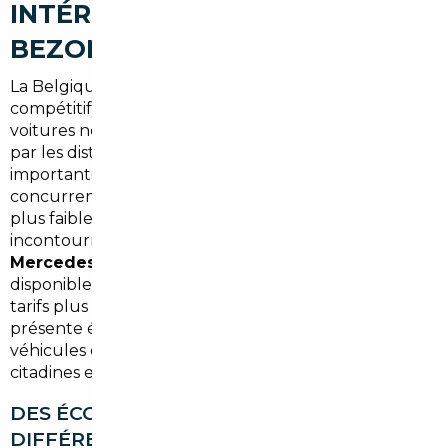
INTÉRESSANTS DEPUIS
BEZONS
La Belgique reste l'un des marchés les plus
compétitifs d'Europe occidentale pour l'achat de
voitures neuves et récentes. Les remises accordées
par les distributeurs y sont structurellement plus
importantes qu'en France, en raison d'une
concurrence plus dense et de marges distributeur
plus faibles. L'Allemagne, de son côté, est
incontournable pour les véhicules premium :
BMW,
Mercedes, Audi ou Volkswagen
y sont souvent
disponibles avec des configurations plus riches et des
tarifs plus accessibles qu'en France. Le Portugal
présente également des opportunités sur les
véhicules d'occasion récents, notamment pour les
citadines et les SUV compacts.
DES ÉCONOMIES QUI FONT LA
DIFFÉRENCE