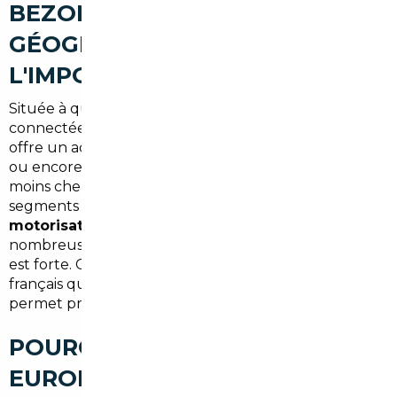
BEZONS, UNE POSITION
GÉOGRAPHIQUE IDÉALE POUR
L'IMPORT AUTOMOBILE
Située à quelques minutes de Paris et directement
connectée aux axes autoroutiers A15 et A86, Bezons
offre un accès rapide vers la Belgique, l'Allemagne
ou encore le Portugal — trois pays régulièrement
moins chers que la France sur de nombreux
segments automobiles.
Avec un taux de
motorisation élevé
et une population active
nombreuse, la demande locale en véhicules récents
est forte. Cela profite surtout aux concessionnaires
français qui maintiennent leurs marges. L'import
permet précisément de contourner cette logique.
POURQUOI LES MARCHÉS
EUROPÉENS SONT