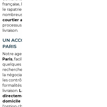
française, la gestion de la TVA intracommunautaire et
le rapatriement du véhicule, les étapes sont
nombreuses et techniques. C'est là qu'intervient le
courtier automobile
: il gère l'intégralité du
processus pour vous, de la sélection du véhicule à sa
livraison.
UN ACCOMPAGNEMENT DE A À Z DEPUIS
PARIS
Notre agence partenaire la plus proche est basée à
Paris
, facilement accessible depuis Bezons en
quelques minutes. Elle prend en charge la
recherche du véhicule correspondant à votre profil,
la négociation auprès des distributeurs européens,
les contrôles techniques préalables, l'ensemble des
formalités douanières et administratives, puis la
livraison.
La livraison peut être effectuée
directement à l'agence parisienne ou à votre
domicile à Bezons
, selon votre préférence et
l'option choisie. Vous n'avez à gérer aucune