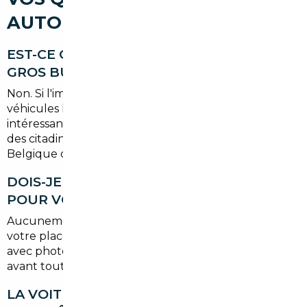
AUTOMOBILE À BEZONS
EST-CE QUE L'IMPORT EST RÉSERVÉ AUX
GROS BUDGETS ?
Non. Si l'import est particulièrement rentable sur les
véhicules haut de gamme, il peut aussi s'avérer
intéressant dès
15 000 €
de budget, notamment sur
des citadines ou compactes récentes importées de
Belgique ou des Pays-Bas.
DOIS-JE ME DÉPLACER À L'ÉTRANGER
POUR VOIR LE VÉHICULE ?
Aucunement. Le courtier effectue les vérifications à
votre place et vous transmet un rapport complet
avec photos et historique. Vous validez à distance
avant toute transaction.
LA VOITURE SERA-T-ELLE CONFORME AU