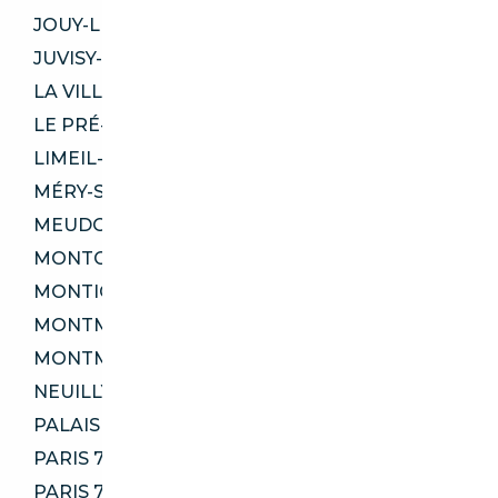
JOUY-LE-MOUTIER 95280
JUVISY-SUR-ORGE 91260
LA VILLE-DU-BOIS 91620
LE PRÉ-SAINT-GERVAIS 93310
LIMEIL-BRÉVANNES 94450
MÉRY-SUR-OISE 95540
MEUDON 92360
MONTGERON 91230
MONTIGNY-LE-BRETONNEUX 78180
MONTMAGNY 95360
MONTMORENCY 95160
NEUILLY-PLAISANCE 93360
PALAISEAU 91120
PARIS 75003
PARIS 75018