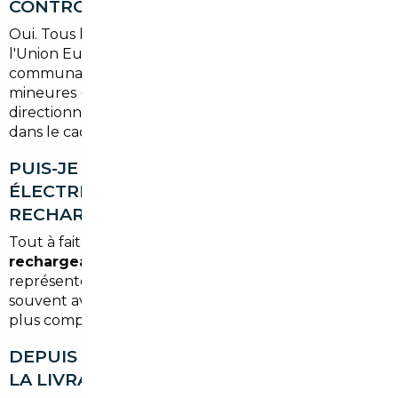
CONTRÔLE TECHNIQUE FRANÇAIS ?
Oui. Tous les véhicules importés depuis des pays de
l'Union Européenne répondent aux normes
communautaires. Les éventuelles adaptations
mineures (langue du tableau de bord, feux
directionnels) sont anticipées et prises en charge
dans le cadre de la mission.
PUIS-JE IMPORTER UNE VOITURE
ÉLECTRIQUE OU HYBRIDE
RECHARGEABLE ?
Tout à fait. Les
véhicules électriques et hybrides
rechargeables
sont particulièrement bien
représentés sur les marchés belge et allemand,
souvent avec de meilleures disponibilités et des prix
plus compétitifs qu'en France.
DEPUIS BEZONS, COMMENT SE DÉROULE
LA LIVRAISON FINALE ?