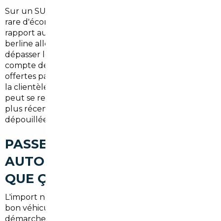
Sur un SUV familial importé de Belgique, il n'est pas
rare d'économiser entre
2 500 € et 5 000 €
par
rapport au prix concessionnaire français. Sur une
berline allemande de segment D, le delta peut
dépasser les
6 000 €
. Ces chiffres ne tiennent pas
compte des options supplémentaires souvent
offertes par les distributeurs étrangers pour fidéliser
la clientèle. Concrètement, un résident de Bezons
peut se retrouver avec une voiture mieux équipée,
plus récente, pour le même budget qu'une version
dépouillée achetée localement.
PASSER PAR UN COURTIER
AUTOMOBILE À BEZONS : CE
QUE ÇA CHANGE VRAIMENT
L'import ne s'improvise pas. Entre la recherche du
bon véhicule, la vérification de l'historique, les
démarches administratives d'immatriculation