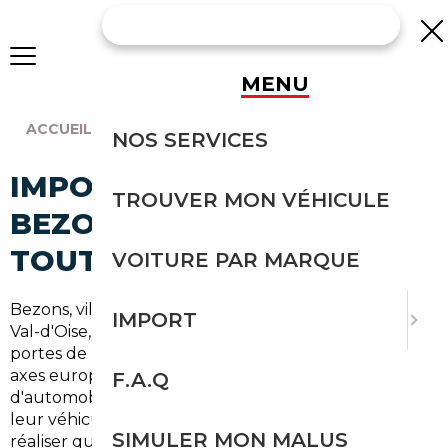
MENU
ACCUEIL
|
AGENCE PARIS
|
BEZONS (95870)
NOS SERVICES
IMPORT VOITURE À
TROUVER MON VÉHICULE
BEZONS : IMPORTEZ EN
TOUTE SÉCURITÉ
VOITURE PAR MARQUE
Bezons, ville de près de
30 000 habitants
dans le
IMPORT
Val-d'Oise, bénéficie d'une position stratégique aux
portes de Paris et à proximité immédiate des grands
axes européens. Pourtant, beaucoup
F.A.Q
d'automobilistes bezonnais continuent d'acheter
leur véhicule sur le marché local français, sans
SIMULER MON MALUS
réaliser que l'import européen peut représenter une