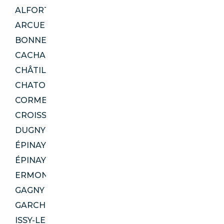
ALFORTVILLE 94140
ARCUEIL 94110
BONNEUIL-SUR-MARNE 94380
CACHAN 94230
CHÂTILLON 92320
CHATOU 78400
CORMEILLES-EN-PARISIS 95240
CROISSY-SUR-SEINE 78290
DUGNY 93440
ÉPINAY-SUR-ORGE 91360
ÉPINAY-SUR-SEINE 93800
ERMONT 95120
GAGNY 93220
GARCHES 92380
ISSY-LES-MOULINEAUX 92130