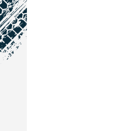
NOS COORDONNÉES
Courtage Auto Grand Est
:
Zone de l'Allan
25600 Vieux-Charmont
03 81 32 32 30
Courtage Auto Bordeaux
:
3 avenue Paul LANGEVIN
33600 PESSAC
05 25 53 07 73
Courtage Auto Paris
: