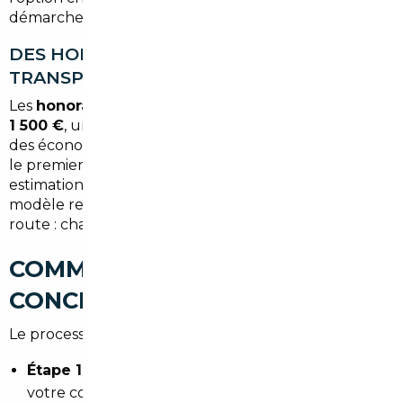
démarche complexe.
DES HONORAIRES CLAIRS ET UNE OFFRE
TRANSPARENTE
Les
honoraires du courtier démarrent à partir de
1 500 €
, un montant rapidement amorti au regard
des économies réalisées sur le prix du véhicule. Dès
le premier rendez-vous, vous obtenez une
estimation précise des gains potentiels selon le
modèle recherché. Aucune surprise en cours de
route : chaque étape est tracée et validée avec vous.
COMMENT ÇA SE PASSE
CONCRÈTEMENT ?
Le processus est structuré en quatre phases claires :
Étape 1 — Définition du besoin :
échange avec
votre courtier pour cibler le modèle, le budget, les