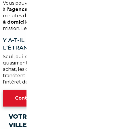
Vous pouvez récupérer votre véhicule directement
à l'
agence parisienne
, accessible en quelques
minutes depuis Bezons, ou opter pour une
livraison
à domicile
selon l'option sélectionnée lors de la
mission. Les deux formules sont disponibles.
Y A-T-IL DES RISQUES LIÉS À L'ACHAT À
L'ÉTRANGER ?
Seul, oui. Avec un courtier spécialisé, les risques sont
quasiment nuls : chaque véhicule est vérifié avant
achat, les documents sont authentifiés et les fonds
transitent de manière sécurisée. C'est précisément
l'intérêt de l'accompagnement professionnel.
Contacter l'agence Paris
VOTRE IMPORT SÉCURISÉ DANS CES
VILLES