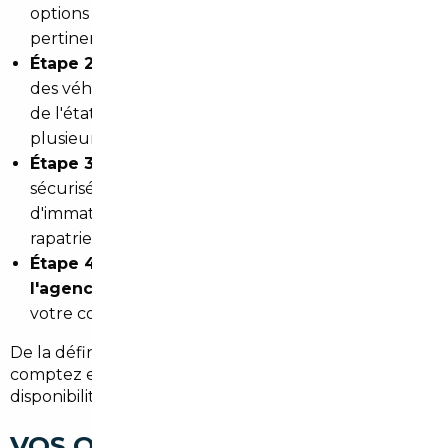
options souhaitées et les pays sources les plus
pertinents.
Étape 2 — Sourcing et sélection :
identification
des véhicules disponibles en Europe, vérification
de l'état et des documents, présentation de
plusieurs options avec comparatif de prix.
Étape 3 — Acquisition et formalités :
achat
sécurisé, gestion de la TVA et des documents
d'immatriculation française, suivi logistique du
rapatriement.
Étape 4 — Livraison :
remise du véhicule
à
l'agence ou à votre domicile à Bezons
, selon
votre convenance.
De la définition du besoin à la remise des clés,
comptez en moyenne
3 à 6 semaines
selon la
disponibilité du modèle et le pays d'origine.
VOS QUESTIONS SUR L'IMPORT