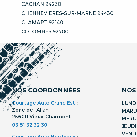
CACHAN 94230
CHENNEVIÈRES-SUR-MARNE 94430
CLAMART 92140
COLOMBES 92700
NOS COORDONNÉES
NOS
Courtage Auto Grand Est
:
LUNDI
Zone de l'Allan
MARDI
25600 Vieux-Charmont
MERCR
03 81 32 32 30
JEUDI
VENDR
Courtage Auto Bordeaux
: