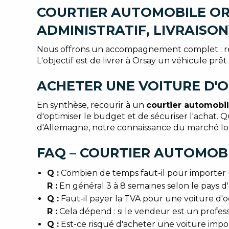
COURTIER AUTOMOBILE OR
ADMINISTRATIF, LIVRAISON
Nous offrons un accompagnement complet : rech
L'objectif est de livrer à Orsay un véhicule prê
ACHETER UNE VOITURE D'O
En synthèse, recourir à un
courtier automobi
d'optimiser le budget et de sécuriser l'acha
d'Allemagne, notre connaissance du marché loca
FAQ – COURTIER AUTOMOBI
Q :
Combien de temps faut-il pour importer 
R :
En général 3 à 8 semaines selon le pays d'or
Q :
Faut-il payer la TVA pour une voiture d'
R :
Cela dépend : si le vendeur est un profess
Q :
Est-ce risqué d'acheter une voiture impor