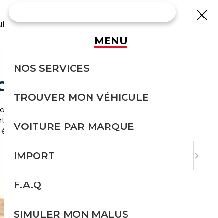
uisse
MENU
NOS SERVICES
CURITÉ
TROUVER MON VÉHICULE
ur des véhicules d'occasion fiables et bien
nt que spécialiste local, nous proposons un
VOITURE PAR MARQUE
érer toutes les formalités administratives.
IMPORT
F.A.Q
SIMULER MON MALUS