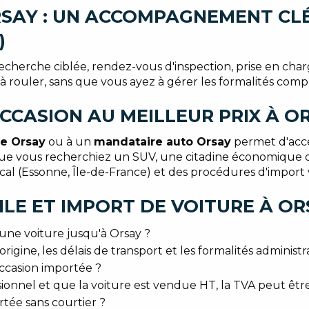
SAY : UN ACCOMPAGNEMENT CLÉ
)
erche ciblée, rendez-vous d'inspection, prise en charge
t à rouler, sans que vous ayez à gérer les formalités comp
CCASION AU MEILLEUR PRIX À O
le Orsay
ou à un
mandataire auto Orsay
permet d'accé
t. Que vous recherchiez un SUV, une citadine économiqu
l (Essonne, Île-de-France) et des procédures d'import v
LE ET IMPORT DE VOITURE À OR
une voiture jusqu'à Orsay ?
igine, les délais de transport et les formalités administra
occasion importée ?
ionnel et que la voiture est vendue HT, la TVA peut être
tée sans courtier ?