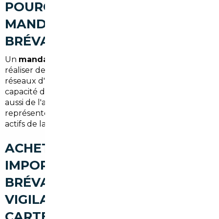
POURQUOI FAIRE APPEL À UN
MANDATAIRE AUTO À LIMEIL-
BRÉVANNES
Un
mandataire auto Limeil-Brévannes
permet de
réaliser des économies substantielles grâce à des
réseaux d'approvisionnement en Europe et une
capacité de négociation. Le mandataire s'occupe
aussi de l'administratif et de la logistique, ce qui
représente un gain de temps important pour les
actifs de la région parisienne.
ACHETER UNE VOITURE
IMPORTÉE À LIMEIL-
BRÉVANNES : LES POINTS DE
VIGILANCE (TVA, CONFORMITÉ,
CARTE GRISE)