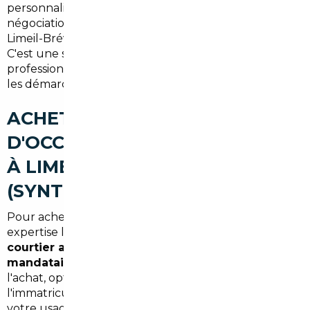
personnalisée, la vérification technique, la
négociation, l'organisation du transport jusqu'à
Limeil-Brévannes et les formalités d'immatriculation.
C'est une solution adaptée aux familles,
professionnels et à tous ceux qui souhaitent éviter
les démarches complexes à l'international.
ACHETER UNE VOITURE
D'OCCASION AU MEILLEUR PRIX
À LIMEIL-BRÉVANNES
(SYNTHÈSE)
Pour acheter malin dans le Val-de-Marne, combinez
expertise locale et accès aux marchés européens. Un
courtier automobile Limeil-Brévannes
ou
mandataire auto Limeil-Brévannes
sécurise
l'achat, optimise le coût total et facilite
l'immatriculation. Résultat : un véhicule adapté à
votre usage (commute vers Paris, trajets familiaux,