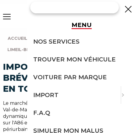
MENU
ACCUEIL
|
AGENCE PARIS
|
NOS SERVICES
LIMEIL-BRÉVANNES (94450)
TROUVER MON VÉHICULE
IMPORT VOITURE À LIMEIL-
BRÉVANNES : IMPORTEZ
VOITURE PAR MARQUE
EN TOUTE SÉCURITÉ
IMPORT
Le marché automobile à Limeil-Brévannes, dans le
Val-de-Marne (94) et la région Île-de-France, est très
F.A.Q
dynamique : habitants qui travaillent à Paris, trajets
sur l'A86 et déplacements quotidiens en zone
périurbaine. Pour trouver une bonne affaire sans
SIMULER MON MALUS