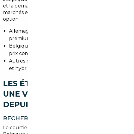
et la demande locale. Un courtier compare les
marchés européens pour proposer la meilleure
option :
Allemagne : large choix de berlines et de SUV
premium, historique bien documenté.
Belgique : véhicules souvent bien entretenus et
prix compétitifs.
Autres pays européens : niches pour les citadines
et hybrides.
LES ÉTAPES POUR IMPORTER
UNE VOITURE D'OCCASION
DEPUIS LIMEIL-BRÉVANNES
RECHERCHE DU VÉHICULE
Le courtier cible les annonces fiables en Allemagne,