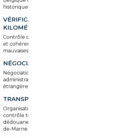
Belgique ou France, filtre par kilométrage, options et
historique d'entretien.
VÉRIFICATION HISTORIQUE ET
KILOMÉTRAGE
Contrôle des relevés d'entretien, rapports d'expertise
et cohérence des compteurs pour éviter les
mauvaises surprises.
NÉGOCIATION ET ACHAT
Négociation du prix d'achat, vérification du dossier
administratif (certificat de conformité, carte grise
étrangère, facture) et versement sécurisé.
TRANSPORT ET IMMATRICULATION
Organisation du transport jusqu'à Limeil-Brévannes,
contrôle technique si nécessaire, démarches de
dédouanement et demande de carte grise en Val-
de-Marne.