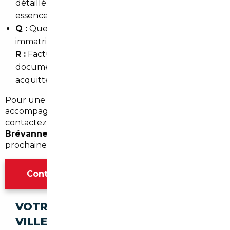
détaillé et bonnes opportunités sur les modèles
essence et diesel récents.
Q :
Quels documents dois-je fournir pour
immatriculer ?
R :
Facture d'achat, certificat de conformité ou
document équivalent, quitus fiscal si TVA
acquittée, et contrôle technique si requis.
Pour une estimation personnalisée et un
accompagnement local à Limeil-Brévannes (94),
contactez un
courtier automobile Limeil-
Brévannes
pour commencer la recherche de votre
prochaine voiture d'occasion importée.
Contacter l'agence Paris
VOTRE IMPORT SÉCURISÉ DANS CES
VILLES