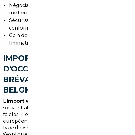
Négociation au nom de l'acheteur pour obtenir le
meilleur tarif.
Sécurisation administrative (contrat, factures, TVA,
conformité).
Gain de temps et expertise locale pour
l'immatriculation en 94.
IMPORT DE VOITURES
D'OCCASION À LIMEIL-
BRÉVANNES : ALLEMAGNE,
BELGIQUE ET EUROPE
L'
import voiture Allemagne Limeil-Brévannes
est
souvent attractif pour les modèles premium et les
faibles kilométrages. La Belgique et d'autres pays
européens offrent aussi des opportunités selon le
type de véhicule recherché. Les différences de prix
s'expliquent par l'équipement, les niveaux de finition