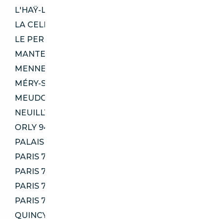
L'HAŸ-LES-ROSES 94240
LA CELLE-SAINT-CLOUD 78170
LE PERREUX-SUR-MARNE 94170
MANTES-LA-VILLE 78711
MENNECY 91540
MÉRY-SUR-OISE 95540
MEUDON 92190
NEUILLY-PLAISANCE 93360
ORLY 94310
PALAISEAU 91120
PARIS 75016
PARIS 75018
PARIS 75019
PARIS 75020
QUINCY-SOUS-SÉNART 91480