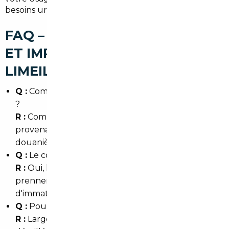
besoins urbains) livré sans surprise et ready-to-drive.
FAQ – COURTIER AUTOMOBILE
ET IMPORT DE VOITURE À
LIMEIL-BRÉVANNES
Q :
Combien de temps pour importer une voiture
?
R :
Comptez généralement 4 à 8 semaines selon la
provenance, le transport et les formalités
douanières.
Q :
Le courtier gère-t-il la carte grise ?
R :
Oui, la plupart des courtiers et mandataires
prennent en charge les démarches
d'immatriculation en Val-de-Marne.
Q :
Pourquoi choisir l'Allemagne pour l'import ?
R :
Large parc, historique d'entretien souvent