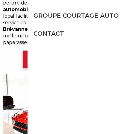
perdre de temps, faire appel à un
courtier
automobile Limeil-Brévannes
ou à un mandataire
GROUPE COURTAGE AUTO
local facilite l'achat et l'import. Nous proposons un
service complet d'
import occasion Limeil-
Brévannes
pour dénicher des véhicules fiables au
CONTACT
meilleur prix, contrôler l'historique et gérer toute la
paperasserie.
Contacter l'agence Paris