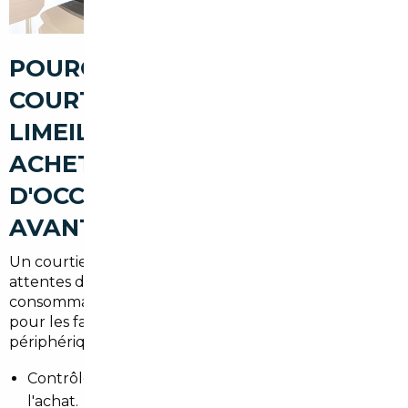
POURQUOI PASSER PAR UN
COURTIER AUTOMOBILE À
LIMEIL-BRÉVANNES POUR
ACHETER UNE VOITURE
D'OCCASION (FIABILITÉ,
AVANTAGES, SÉCURISATION)
Un courtier local connaît le marché francilien et les
attentes des conducteurs du Val-de-Marne : faibles
consommations pour les trajets urbains, habitabilité
pour les familles, et motorisations adaptées au
périphérique. Les avantages :
Contrôle qualité et historique approfondi avant
l'achat.