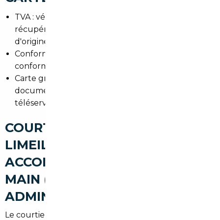
TVA : vérifier si le véhicule est vendu en TVA
récupérable ou déjà acquittée selon le pays
d'origine.
Conformité : présence d'un certificat de
conformité européen ou dossier d'homologation.
Carte grise : formalités d'immatriculation en 94 et
documents nécessaires pour la préfecture ou le
téléservice.
COURTIER AUTOMOBILE
LIMEIL-BRÉVANNES : UN
ACCOMPAGNEMENT CLÉ EN
MAIN (RECHERCHE,
ADMINISTRATIF, LIVRAISON)
Le courtier prend en charge la recherche