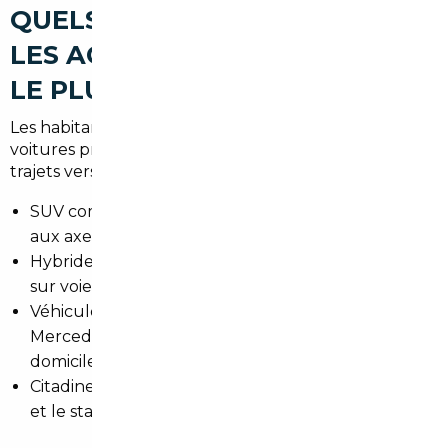
QUELS TYPES DE VOITURES
LES ACHETEURS RECHERCHENT
LE PLUS À LIMEIL-BRÉVANNES
Les habitants de Limeil-Brévannes privilégient des
voitures pratiques pour la vie quotidienne et les
trajets vers Paris :
SUV compacts pour la modularité et l'accès facilité
aux axes routiers.
Hybrides pour réduire la consommation en ville et
sur voie rapide.
Véhicules premium d'occasion (Audi, BMW,
Mercedes) pour le confort en trajet travail-
domicile.
Citadines efficaces pour les déplacements locaux
et le stationnement en zone dense.