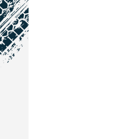
NOS COORDONNÉES
Courtage Auto Grand Est
:
Zone de l'Allan
25600 Vieux-Charmont
03 81 32 32 30
Courtage Auto Bordeaux
:
3 avenue Paul LANGEVIN
33600 PESSAC
05 25 53 07 73
Courtage Auto Paris
: