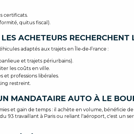
certificats.
ormité, quitus fiscal).
 LES ACHETEURS RECHERCHENT 
icules adaptés aux trajets en Île‑de‑France :
nlieue et trajets périurbains).
er les coûts en ville.
t professions libérales.
ng restreint.
 UN MANDATAIRE AUTO À LE BO
ies et gain de temps : il achète en volume, bénéficie d
du 93 travaillant à Paris ou reliant l'aéroport, c'est un 