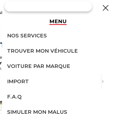
uisse
MENU
NOS SERVICES
TE SÉCURITÉ
TROUVER MON VÉHICULE
eurs vers Paris, professionnels autour de
er automobile Le Bourget
, nous proposons un
VOITURE PAR MARQUE
n charge des formalités. Notre objectif : trouver
IMPORT
F.A.Q
SIMULER MON MALUS