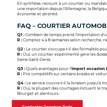
En synthèse, recourir à un courtier ou mandatai
une importation depuis l'Allemagne, la Belgi
économie et sérénité.
FAQ – COURTIER AUTOMOBI
Q1 :
Combien de temps prend l'importation d'un
R :
Comptez 4 à 8 semaines selon recherche, négo
Q2 :
Le courtier s'occupe‑t‑il des formalités pou
R :
Oui, un courtier expérimenté gère les dossie
Seine‑Saint‑Denis.
Q3 :
Quels avantages pour l'
import occasion 
R :
Prix compétitifs sur certains breaks et voit
Q4 :
Le service couvre‑t‑il la livraison jusqu'à
R :
Oui, la plupart des courtages incluent le tra
Bourget et alentours.
Contacter l'agence Paris