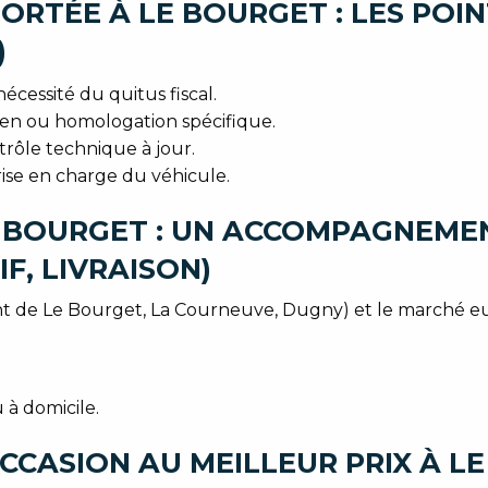
RTÉE À LE BOURGET : LES POINT
)
nécessité du quitus fiscal.
éen ou homologation spécifique.
ontrôle technique à jour.
rise en charge du véhicule.
 BOURGET : UN ACCOMPAGNEMEN
F, LIVRAISON)
abitant de Le Bourget, La Courneuve, Dugny) et le marché
u à domicile.
CCASION AU MEILLEUR PRIX À L