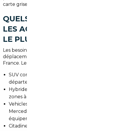
carte grise française.
QUELS TYPES DE VOITURES
LES ACHETEURS RECHERCHENT
LE PLUS À LA VILLE-DU-BOIS
Les besoins sont variés selon les trajets vers Paris, les
déplacements en Essonne ou les loisirs en Île-de-
France. Les préférences actuelles :
SUV compacts pour familles et confort sur axes
départementaux.
Hybrides et électriques pour réductions fiscales et
zones à faibles émissions.
Vehicles premium d'occasion (BMW, Audi,
Mercedes) prisés pour leur tenue de route et
équipements.
Citadines économiques pour trajets urbains et