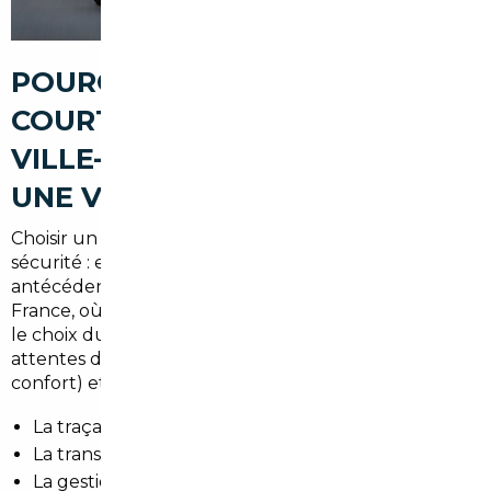
POURQUOI PASSER PAR UN
COURTIER AUTOMOBILE À LA
VILLE-DU-BOIS POUR ACHETER
UNE VOITURE D'OCCASION
Choisir un courtier, c'est opter pour la fiabilité et la
sécurité : expertises techniques, vérification des
antécédents et optimisation du budget. En Île-de-
France, où la mobilité domicile-travail dicte souvent
le choix du véhicule, un courtier local connaît les
attentes des conducteurs (consommation, émissions,
confort) et sécurise :
La traçabilité du véhicule (historique, entretien).
La transparence des prix et des kilomètres.
La gestion des démarches administratives et