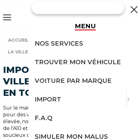
MENU
ACCUEIL
|
AGENCE PARIS
|
NOS SERVICES
LA VILLE-DU-BOIS (91620)
TROUVER MON VÉHICULE
IMPORT VOITURE À LA
VILLE-DU-BOIS : IMPORTEZ
VOITURE PAR MARQUE
EN TOUTE SÉCURITÉ
IMPORT
Sur le marché automobile de l'Essonne, la demande
pour des véhicules récents et bien équipés reste
F.A.Q
élevée, notamment autour de La Ville-du-Bois, près
de l'A10 et des axes vers Paris. Pour les habitants
soucieux de budget et de qualité, faire appel à un
SIMULER MON MALUS