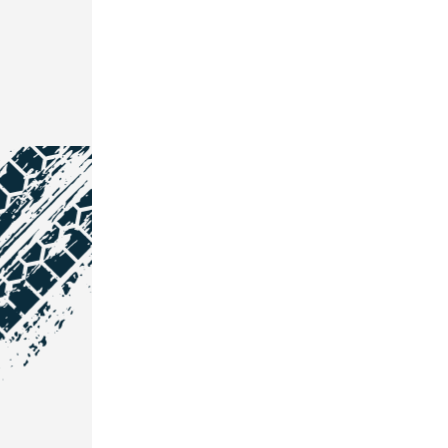
NOS COORDONNÉES
Courtage Auto Grand Est
:
Zone de l'Allan
25600 Vieux-Charmont