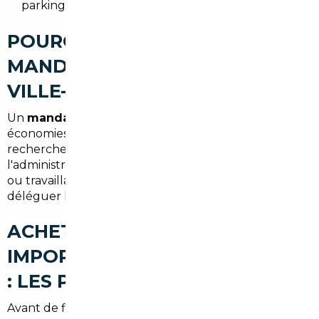
parkings restreints.
POURQUOI FAIRE APPEL À UN
MANDATAIRE AUTO À LA
VILLE-DU-BOIS
Un
mandataire auto La Ville-du-Bois
propose
économies et gain de temps : il centralise les
recherches, négocie et prend en charge
l'administratif. Pour les actifs se déplaçant vers Paris
ou travaillant dans la Silicon Valley francilienne,
déléguer l'achat est un vrai avantage.
ACHETER UNE VOITURE
IMPORTÉE À LA VILLE-DU-BOIS
: LES POINTS DE VIGILANCE
Avant de finaliser un import, vérifiez :