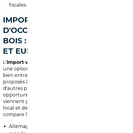
fiscales.
IMPORT DE VOITURES
D'OCCASION À LA VILLE-DU-
BOIS : ALLEMAGNE, BELGIQUE
ET EUROPE
L'
import voiture Allemagne La Ville-du-Bois
reste
une option privilégiée pour trouver des véhicules
bien entretenus et faiblement kilométrés, souvent
proposés à des tarifs compétitifs. La Belgique et
d'autres pays européens offrent aussi des
opportunités intéressantes. Les différences de prix
viennent généralement de la fiscalité, du marché
local et des niveaux d'équipement. Un courtier
compare les offres entre :
Allemagne — standards élevés d'entretien et