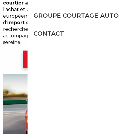
courtier automobile La Ville-du-Bois
simplifie
l'achat et permet d'accéder à des offres
GROUPE COURTAGE AUTO
européennes introuvables localement. Notre service
d'
import occasion La Ville-du-Bois
combine
recherche ciblée, vérification approfondie et
CONTACT
accompagnement administratif pour une acquisition
sereine.
Contacter l'agence Paris