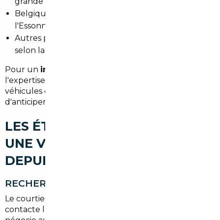
grande disponibilité de modèles premium.
Belgique — proximité et facilité logistique pour
l'Essonne.
Autres pays européens — bons plans ponctuels
selon la demande.
Pour un
import occasion La Ville-du-Bois
,
l'expertise du courtier permet d'identifier les
véhicules offrant le meilleur rapport qualité-prix et
d'anticiper les coûts (transport, TVA, homologation).
LES ÉTAPES POUR IMPORTER
UNE VOITURE D'OCCASION
DEPUIS LA VILLE-DU-BOIS
RECHERCHE DU VÉHICULE
Le courtier scrute les annonces européennes,
contacte les vendeurs professionnels ou privés et