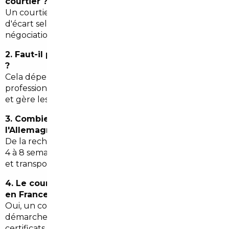
courtier ?
Un courtier peut obtenir plusieurs milliers d'euros
d'écart selon le modèle et le pays d'origine grâce aux
négociations et à l'accès au stock européen.
2. Faut-il payer la TVA pour une voiture importée
?
Cela dépend du pays et de l'âge du véhicule. Un
professionnel vous informe sur les règles applicables
et gère les formalités.
3. Combien de temps prend l'import depuis
l'Allemagne ?
De la recherche à la livraison, comptez généralement
4 à 8 semaines selon disponibilité, contrôle technique
et transport.
4. Le courtier s'occupe-t-il de l'immatriculation
en France ?
Oui, un courtier expérimenté gère l'ensemble des
démarches pour obtenir la carte grise française et les
certificats requis.