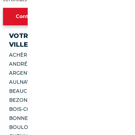
Contacter l'agence Paris
VOTRE IMPORT SÉCURISÉ DANS CES
VILLES
ACHÈRES 78260
ANDRÉSY 78570
ARGENTEUIL 95100
AULNAY-SOUS-BOIS 93600
BEAUCHAMP 95250
BEZONS 95870
BOIS-COLOMBES 92270
BONNEUIL-SUR-MARNE 94380
BOULOGNE-BILLANCOURT 92100