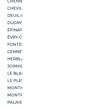
CHENNEVIÈRES-SUR-MARNE 94430
CHEVILLY-LARUE 94550
DEUIL-LA-BARRE 95170
DUGNY 93440
ÉPINAY-SUR-ORGE 91360
ÉVRY-COURCOURONNES 91080
FONTENAY-AUX-ROSES 92260
GENNEVILLIERS 92230
HERBLAY-SUR-SEINE 95220
JOINVILLE-LE-PONT 94340
LE BLANC-MESNIL 93150
LE PLESSIS-BOUCHARD 95130
MONTIGNY-LÈS-CORMEILLES 95370
MONTROUGE 92120
PALAISEAU 91120