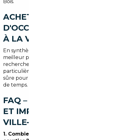
Bois.
ACHETER UNE VOITURE
D'OCCASION AU MEILLEUR PRIX
À LA VILLE-DU-BOIS
En synthèse, pour acheter une voiture d'occasion au
meilleur prix, combinez l'expertise d'un courtier, une
recherche européenne ciblée et une attention
particulière aux coûts cachés. C'est la solution la plus
sûre pour profiter d'un véhicule fiable sans perdre
de temps.
FAQ – COURTIER AUTOMOBILE
ET IMPORT DE VOITURE À LA
VILLE-DU-BOIS
1. Combien économise-t-on en passant par un