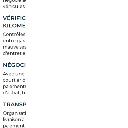
négocie au nom de l'acheteur. Il privilégie les
véhicules avec carnets d'entretien complets.
VÉRIFICATION HISTORIQUE ET
KILOMÉTRAGE
Contrôles Car-Pass, rapports d'accidents, échanges
entre garages : tout est vérifié pour éviter les
mauvaises surprises. Le kilométrage et les relevés
d'entretien sont comparés aux données officielles.
NÉGOCIATION ET ACHAT
Avec une connaissance du marché transfrontalier, le
courtier obtient des prix plus bas et sécurise les
paiements. Les devis incluent le coût total : prix
d'achat, transport, taxes et immatriculation.
TRANSPORT ET IMMATRICULATION
Organisation du transport vers La Ville-du-Bois ou
livraison à domicile, démarches pour l'importation,
paiement de la TVA si nécessaire et obtention de la