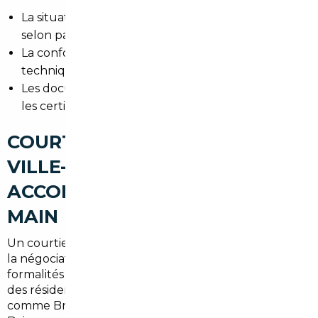
La situation TVA du véhicule (neuf ou occasion
selon pays).
La conformité aux normes françaises et le contrôle
technique.
Les documents nécessaires pour la carte grise et
les certificats de cession.
COURTIER AUTOMOBILE LA
VILLE-DU-BOIS : UN
ACCOMPAGNEMENT CLÉ EN
MAIN
Un courtier local assure la recherche, la vérification,
la négociation, le transport et l'ensemble des
formalités jusqu'à la livraison. Ce service facilite la vie
des résidents du 91 et des communes voisines
comme Brétigny-sur-Orge ou Sainte-Geneviève-des-