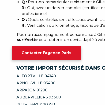
Q :
Peut-on immatriculer rapidement à Gif-s
R :
Oui, avec un dossier complet (certificat d
professionnel.
Q :
Quels contrôles sont effectués avant l'ac
R :
Vérification du kilométrage, historique d'
Pour un accompagnement personnalisé à Gif-sur
sur-Yvette
pour obtenir un devis adapté à votr
Contacter l'agence Paris
VOTRE IMPORT SÉCURISÉ DANS C
ALFORTVILLE 94140
ARNOUVILLE 95400
ARPAJON 91290
AUBERVILLIERS 93300
BOIS-D'ARCY 78390