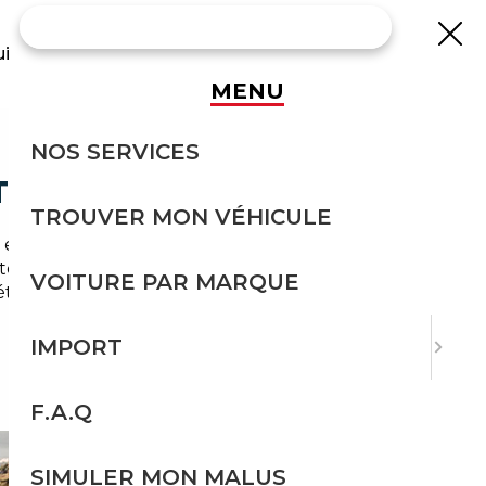
uisse
MENU
NOS SERVICES
 TOUTE SÉCURITÉ
TROUVER MON VÉHICULE
, est animé par des besoins variés : navetteurs
tes, notre service propose un
VOITURE PAR MARQUE
étape de l'
import occasion Gif-sur-Yvette
IMPORT
F.A.Q
SIMULER MON MALUS