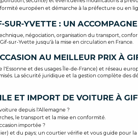
pollution, sécurité) et éventuelles modifications à prévoi
conformité européen et démarche à la préfecture ou en li
F-SUR-YVETTE : UN ACCOMPAGNE
echnique, négociation, organisation du transport, conformi
f-sur-Yvette jusqu'à la mise en circulation en France.
CCASION AU MEILLEUR PRIX À GI
e l'Essonne et des usages Île-de-France) et réseau eur
imisés. La sécurité juridique et la gestion complète des
LE ET IMPORT DE VOITURE À GI
oiture depuis l'Allemagne ?
hes, le transport et la mise en conformité.
occasion importée ?
) et du pays; un courtier vérifie et vous guide pour la 