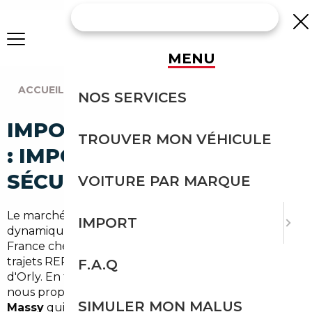
MENU
ACCUEIL
|
AGENCE PARIS
|
MASSY (91300)
NOS SERVICES
IMPORT VOITURE À MASSY
TROUVER MON VÉHICULE
: IMPORTEZ EN TOUTE
SÉCURITÉ
VOITURE PAR MARQUE
Le marché automobile autour de
Massy
est
IMPORT
dynamique : commuters de l'Essonne et Île-de-
France cherchent des véhicules fiables pour les
trajets RER B, RER C ou les navettes vers l'aéroport
F.A.Q
d'Orly. En tant que
courtier automobile Massy
,
nous proposons un service d'
import occasion
SIMULER MON MALUS
Massy
qui combine expertise européenne et