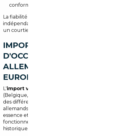
conformité aux normes françaises.
La fiabilité est renforcée par des contrôles
indépendants et des garanties négociées. En somme,
un courtier à Massy vous aide à acheter en confiance.
IMPORT DE VOITURES
D'OCCASION À MASSY :
ALLEMAGNE, BELGIQUE ET
EUROPE
L'
import voiture Allemagne Massy
et au-delà
(Belgique, Pays-Bas, Italie, Espagne) offre souvent
des différences de prix significatives. Les marchés
allemands proposent fréquemment des modèles
essence et diesels bien entretenus ; la Belgique
fonctionne bien pour des petits kilométrages et des
historiques transparents.