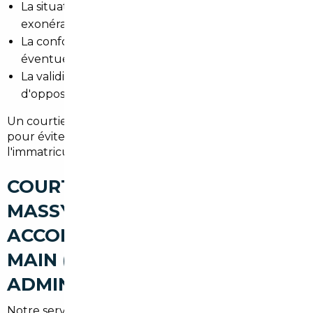
La situation TVA : véhicule intra-UE ou hors-UE,
exonération possible.
La conformité aux normes françaises (coût
éventuel des modifications).
La validité des certificats et l'absence de gage ou
d'opposition.
Un courtier local prend en charge ces vérifications
pour éviter les mauvaises surprises lors de
l'immatriculation en Essonne.
COURTIER AUTOMOBILE
MASSY : UN
ACCOMPAGNEMENT CLÉ EN
MAIN (RECHERCHE,
ADMINISTRATIF, LIVRAISON)
Notre service couvre :