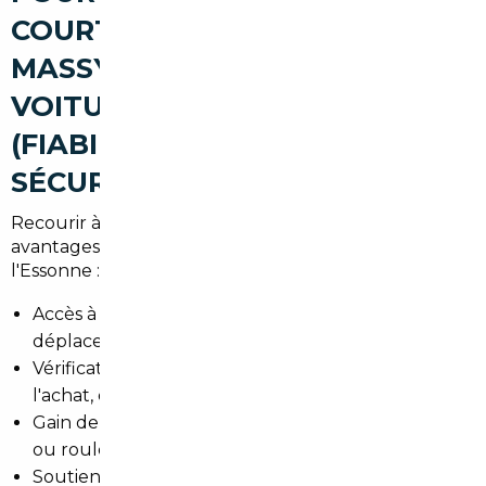
COURTIER AUTOMOBILE À
MASSY POUR ACHETER UNE
VOITURE D'OCCASION
(FIABILITÉ, AVANTAGES,
SÉCURISATION)
Recourir à un courtier local présente plusieurs
avantages pour les habitants de Massy et du sud de
l'Essonne :
Accès à un réseau de vendeurs en Europe sans
déplacements multiples.
Vérification technique et administrative avant
l'achat, évitant les mauvaises surprises.
Gain de temps pour les actifs qui prennent le RER
ou roulent quotidiennement vers Paris.
Soutien pour l'immatriculation en préfecture et la