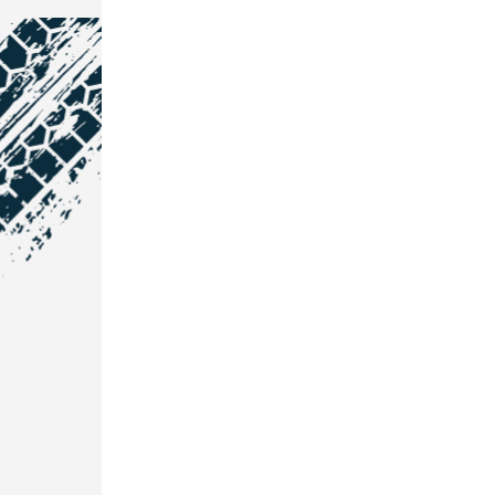
NOS COORDONNÉES
Courtage Auto Grand Est
:
Zone de l'Allan
25600 Vieux-Charmont
03 81 32 32 30
Courtage Auto Bordeaux
:
3 avenue Paul LANGEVIN
33600 PESSAC
05 25 53 07 73