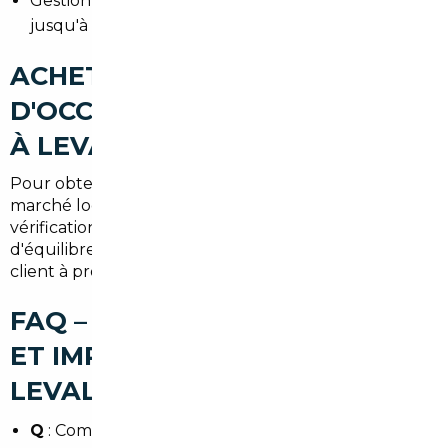
Gestion du transport, assurance et immatriculation
jusqu'à livraison à Levallois-Perret.
ACHETER UNE VOITURE
D'OCCASION AU MEILLEUR PRIX
À LEVALLOIS-PERRET
Pour obtenir le meilleur prix, combinez expertise du
marché local, comparaison européenne et
vérifications rigoureuses. Notre rôle de courtier est
d'équilibrer économies et sérénité pour chaque
client à proximité de Paris et de La Défense.
FAQ – COURTIER AUTOMOBILE
ET IMPORT DE VOITURE À
LEVALLOIS-PERRET
Q
: Combien de temps prend l'importation d'une