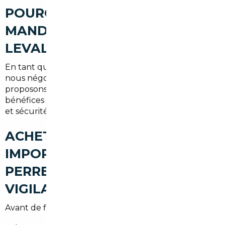
POURQUOI FAIRE APPEL À UN
MANDATAIRE AUTO À
LEVALLOIS-PERRET
En tant que
mandataire auto Levallois-Perret
,
nous négocions les tarifs, centralisons les formalités et
proposons des garanties complémentaires. Les
bénéfices : économies substantielles, gain de temps
et sécurité juridique pour l'acheteur.
ACHETER UNE VOITURE
IMPORTÉE À LEVALLOIS-
PERRET : LES POINTS DE
VIGILANCE
Avant de finaliser l'achat, vérifiez :