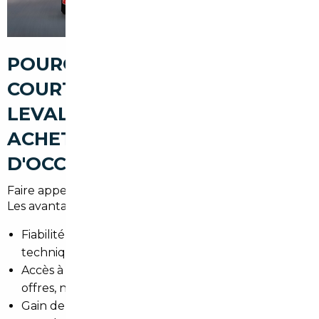
POURQUOI PASSER PAR UN
COURTIER AUTOMOBILE À
LEVALLOIS-PERRET POUR
ACHETER UNE VOITURE
D'OCCASION
Faire appel à un professionnel local sécurise l'achat.
Les avantages principaux sont :
Fiabilité des transactions grâce à des contrôles
techniques et historiques approfondis.
Accès à un réseau européen pour de meilleures
offres, notamment en Allemagne et en Belgique.
Gain de temps et simplification administrative pour