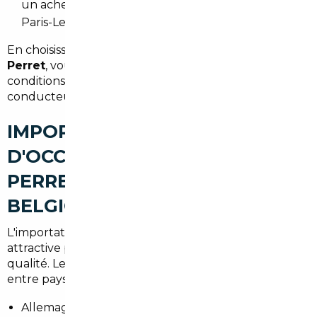
un acheteur vivant près de la Défense ou sur l'axe
Paris-Levallois.
En choisissant un
courtier automobile Levallois-
Perret
, vous bénéficiez d'une expertise dédiée aux
conditions de mobilité locales et aux attentes des
conducteurs franciliens.
IMPORT DE VOITURES
D'OCCASION À LEVALLOIS-
PERRET : ALLEMAGNE,
BELGIQUE ET EUROPE
L'importation depuis l'Europe reste une solution
attractive pour réduire le budget sans sacrifier la
qualité. Les différences de prix et d'équipements
entre pays peuvent être importantes. Par exemple :
Allemagne : large choix de véhicules récents et