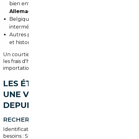
bien entretenus, idéal pour un
import voiture
Allemagne Levallois-Perret
.
Belgique : bonnes opportunités sur les finitions
intermédiaires et véhicules diesel récents.
Autres pays UE : options variées selon les normes
et historiques d'entretien.
Un courtier local compare les offres, calcule la TVA et
les frais d'homologation pour garantir une
importation rentable vers Levallois-Perret.
LES ÉTAPES POUR IMPORTER
UNE VOITURE D'OCCASION
DEPUIS LEVALLOIS-PERRET
RECHERCHE DU VÉHICULE
Identification des modèles correspondant à vos
besoins : SUV urbain pour familles, hybrides pour