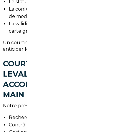
Le statut TVA du véhicule selon le pays d'achat.
La conformité aux normes françaises et l'absence
de modifications non déclarées.
La validité des documents pour l'obtention de la
carte grise en
Hauts-de-Seine
.
Un courtier local vous aide à éviter les pièges et à
anticiper les frais d'homologation.
COURTIER AUTOMOBILE
LEVALLOIS-PERRET : UN
ACCOMPAGNEMENT CLÉ EN
MAIN
Notre prestation couvre :
Recherche personnalisée selon budget et usage.
Contrôles technique et administratif avant achat.