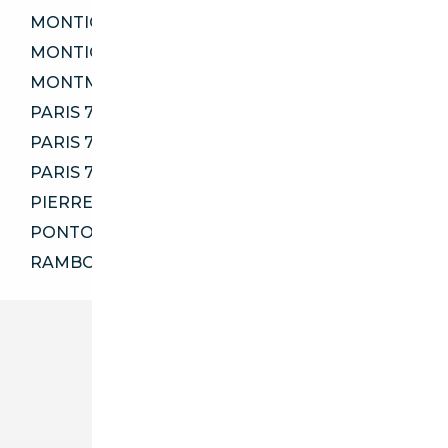
MONTIGNY-LE-BRETONNEUX 78180
MONTIGNY-LÈS-CORMEILLES 95370
MONTMAGNY 95360
PARIS 75014
PARIS 75016
PARIS 75017
PIERRELAYE 95220
PONTOISE 95300
RAMBOUILLET 78120