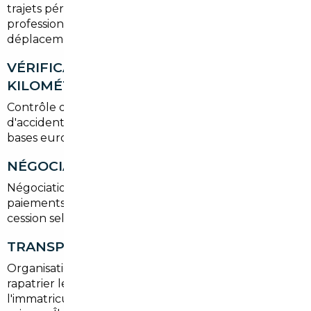
trajets périurbains, berlines premium pour usage
professionnel, ou citadines économiques pour
déplacements en ville.
VÉRIFICATION HISTORIQUE ET
KILOMÉTRAGE
Contrôle des certificats d'entretien, des rapports
d'accident et de la cohérence du kilométrage via
bases européennes et mécaniciens partenaires.
NÉGOCIATION ET ACHAT
Négociation du prix vendeur, coordination des
paiements sécurisés et vérification des documents de
cession selon la législation française.
TRANSPORT ET IMMATRICULATION
Organisation du transport routier ou logistique pour
rapatrier le véhicule, puis démarches pour
l'immatriculation en France et obtention de la carte