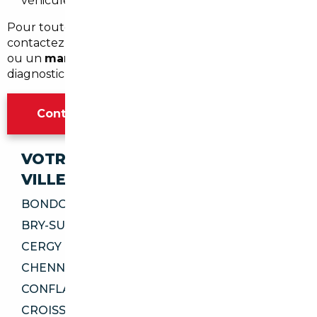
véhicule et l'âge.
Pour toute demande locale à Levallois-Perret,
contactez un
courtier automobile Levallois-Perret
ou un
mandataire auto Levallois-Perret
pour un
diagnostic personnalisé et une estimation gratuite.
Contacter l'agence Paris
VOTRE IMPORT SÉCURISÉ DANS CES
VILLES
BONDOUFLE 91070
BRY-SUR-MARNE 94360
CERGY 95800
CHENNEVIÈRES-SUR-MARNE 94430
CONFLANS-SAINTE-HONORINE 78700
CROISSY-SUR-SEINE 78290