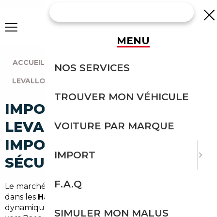
MENU
ACCUEIL
|
AGENCE PARIS
|
NOS SERVICES
LEVALLOIS-PERRET (92300)
TROUVER MON VÉHICULE
IMPORT VOITURE À
LEVALLOIS-PERRET :
VOITURE PAR MARQUE
IMPORTEZ EN TOUTE
IMPORT
SÉCURITÉ
F.A.Q
Le marché automobile autour de Levallois-Perret,
dans les
Hauts-de-Seine
et l'
Île-de-France
, est
dynamique et exigeant. Entre navette quotidienne
SIMULER MON MALUS