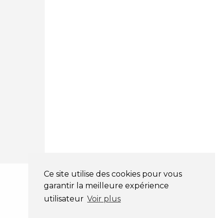
03 81 32 32 30
Mentions légales
CGV
NOS HORAIRES
LUNDI : 9H00 - 18H00
MARDI : 9H00 - 18H00
MERCREDI : 9H00 - 18H00
JEUDI : 9H00 - 18H00
VENDREDI : 9H00 - 18H00
SAMEDI : 9H00 - 12H00
DIMANCHE : FERMÉ
Ce site utilise des cookies pour vous
garantir la meilleure expérience
utilisateur
Voir plus