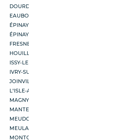
DOURDAN 91410
EAUBONNE 95600
ÉPINAY-SOUS-SÉNART 91860
ÉPINAY-SUR-ORGE 91360
FRESNES 94260
HOUILLES 78800
ISSY-LES-MOULINEAUX 92130
IVRY-SUR-SEINE 94200
JOINVILLE-LE-PONT 94340
L'ISLE-ADAM 95290
MAGNY-LES-HAMEAUX 78114
MANTES-LA-VILLE 78711
MEUDON 92360
MEULAN-EN-YVELINES 78250
MONTGERON 91230