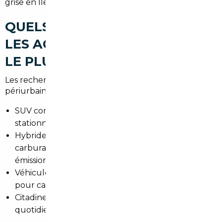
grise en Île-de-France.
QUELS TYPES DE VOITURES
LES ACHETEURS RECHERCHENT
LE PLUS À LEVALLOIS-PERRET
Les recherches reflètent la mixité urbaine et
périurbaine :
SUV compacts adaptés aux trajets familiaux et au
stationnement en ville.
Hybrides et électriques, pour réduire les coûts de
carburant et s'adapter aux zones à faibles
émissions autour de Paris.
Véhicules premium d'occasion, souvent importés,
pour cadres et professions libérales.
Citadines maniables pour courses et déplacements
quotidiens.