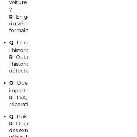
voiture depuis l'Allemagne jusqu'à Levallois-Perret
?
R
: En général 3 à 6 semaines selon la disponibilité
du véhicule, les délais de transport et les
formalités d'immatriculation.
Q
: Le courtier vérifie-t-il le kilométrage et
l'historique ?
R
: Oui, nous contrôlons les rapports d'entretien,
l'historique et utilisons des outils européens pour
détecter toute incohérence.
Q
: Quels sont les coûts cachés possibles lors d'un
import ?
R
: TVA, frais d'homologation, transport et parfois
réparations. Un devis clair est fourni en amont.
Q
: Puis-je bénéficier d'une garantie après achat ?
R
: Oui, des garanties constructeurs restantes ou
des extensions peuvent être négociées selon le