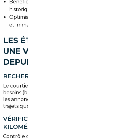
Bénéficier d'un bilan complet (contrôle technique,
historique, options)
Optimiser le coût total en incluant transport, TVA
et immatriculation
LES ÉTAPES POUR IMPORTER
UNE VOITURE D'OCCASION
DEPUIS MONTROUGE
RECHERCHE DU VÉHICULE
Le courtier cible les modèles correspondant à vos
besoins (budget, critères techniques, finition). Il filtre
les annonces et prépare une sélection adaptée aux
trajets quotidiens autour de Montrouge et Paris.
VÉRIFICATION HISTORIQUE ET
KILOMÉTRAGE
Contrôle des factures d'entretien, du rapport de