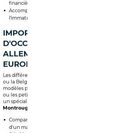
financière
Accompagnement personnalisé pour
l'immatriculation en Île-de-France
IMPORT DE VOITURES
D'OCCASION À MONTROUGE :
ALLEMAGNE, BELGIQUE ET
EUROPE
Les différences de prix entre la France et l'Allemagne
ou la Belgique sont souvent substantielles sur les
modèles premium, les motorisations diesel récentes
ou les petites citadines bien équipées. Faire appel à
un spécialiste de l'
import voiture Allemagne
Montrouge
permet de :
Comparer les annonces européennes et tirer parti
d'un marché plus large