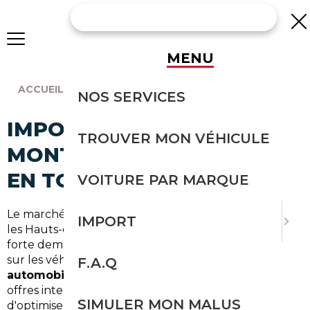
MENU
ACCUEIL
|
AGENCE PARIS
|
MONTROUGE (92120)
NOS SERVICES
IMPORT VOITURE À
TROUVER MON VÉHICULE
MONTROUGE : IMPORTEZ
EN TOUTE SÉCURITÉ
VOITURE PAR MARQUE
Le marché automobile autour de Montrouge, dans
IMPORT
les Hauts-de-Seine (92) et l'Île-de-France, combine
forte demande urbaine et recherche d'économies
sur les véhicules d'occasion. Faire appel à un
courtier
F.A.Q
automobile Montrouge
permet d'accéder à des
offres internationales, d'éviter les pièges et
SIMULER MON MALUS
d'optimiser le budget. Spécialisés dans l'
import