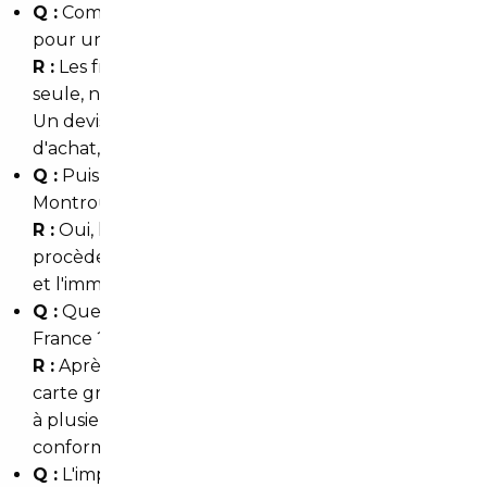
Q :
Combien coûte l'intervention d'un courtier
pour un import ?
R :
Les frais varient selon le service (recherche
seule, négociation ou accompagnement complet).
Un devis personnalisé prend en compte le pays
d'achat, le modèle et les formalités à réaliser.
Q :
Puis-je importer une voiture si je vis à
Montrouge sans être présent lors de l'achat ?
R :
Oui, le courtier gère les démarches à distance,
procède aux vérifications et organise le transport
et l'immatriculation en votre nom.
Q :
Quels délais pour l'immatriculation en Île-de-
France ?
R :
Après réception des documents conformes, la
carte grise peut être obtenue sous quelques jours
à plusieurs semaines selon la complexité (TVA,
conformité). Le courtier accélère ces démarches.
Q :
L'import vaut-il le coup pour une citadine ou