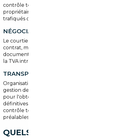
contrôle technique et de l'historique des
propriétaires. Le but est d'éviter les véhicules
trafiqués ou mal entretenus.
NÉGOCIATION ET ACHAT
Le courtier négocie le prix et sécurise la transaction :
contrat, modalités de paiement, vérification des
documents de vente et, si nécessaire, assistance pour
la TVA intracommunautaire.
TRANSPORT ET IMMATRICULATION
Organisation du transport (remorque, transit),
gestion des démarches de mise en conformité et aide
pour l'obtention de la carte grise et des plaques
définitives en Île-de-France. Le courtier pilote aussi le
contrôle technique et les éventuelles réparations
préalables.
QUELS TYPES DE VOITURES