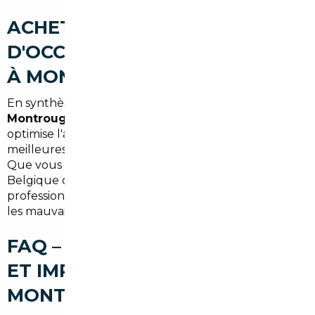
ACHETER UNE VOITURE
D'OCCASION AU MEILLEUR PRIX
À MONTROUGE (SYNTHÈSE)
En synthèse, recourir à un
courtier automobile
Montrouge
ou à un
mandataire auto Montrouge
optimise l'achat d'une voiture d'occasion importée :
meilleures offres, sécurité juridique et gain de temps.
Que vous visiez un import depuis l'Allemagne, la
Belgique ou un autre pays européen, un
professionnel local facilite le processus et vous évite
les mauvaises surprises.
FAQ – COURTIER AUTOMOBILE
ET IMPORT DE VOITURE À
MONTROUGE