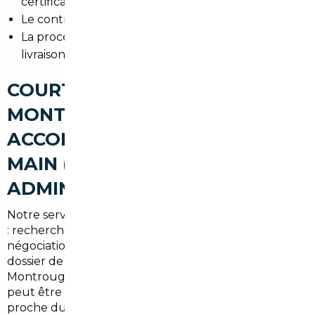
certificat de conformité
Le contrôle technique et l'absence de gage
La procédure d'immatriculation et les délais de
livraison
COURTIER AUTOMOBILE
MONTROUGE : UN
ACCOMPAGNEMENT CLÉ EN
MAIN (RECHERCHE,
ADMINISTRATIF, LIVRAISON)
Notre service propose un accompagnement complet
: recherche ciblée, vérifications techniques,
négociation, organisation du transport et dépôt du
dossier de carte grise. Pour les résidents de
Montrouge et du sud de l'Île-de-France, la livraison
peut être organisée à domicile ou en point relais
proche du métro.