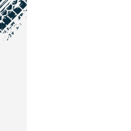
NOS COORDONNÉES
Courtage Auto Grand Est
:
Zone de l'Allan
25600 Vieux-Charmont
03 81 32 32 30
Courtage Auto Bordeaux
:
3 avenue Paul LANGEVIN
33600 PESSAC
05 25 53 07 73
Courtage Auto Paris
:
12 Avenue des Prés
78180 Montigny Le Bretonneux