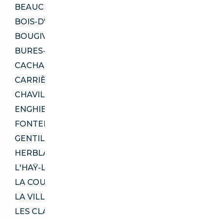
BEAUCHAMP 95250
BOIS-D'ARCY 78390
BOUGIVAL 78380
BURES-SUR-YVETTE 91440
CACHAN 94230
CARRIÈRES-SUR-SEINE 78420
CHAVILLE 92370
ENGHIEN-LES-BAINS 95880
FONTENAY-AUX-ROSES 92260
GENTILLY 94250
HERBLAY-SUR-SEINE 95220
L'HAŸ-LES-ROSES 94240
LA COURNEUVE 93120
LA VILLE-DU-BOIS 91620
LES CLAYES-SOUS-BOIS 78340