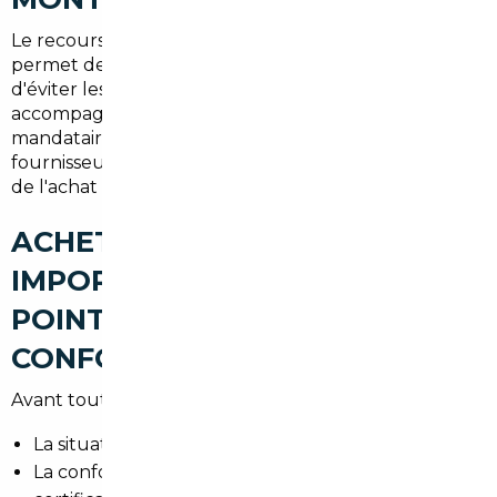
Le recours à un
mandataire auto Montrouge
permet de réaliser des économies significatives,
d'éviter les recherches fastidieuses et d'obtenir un
accompagnement administratif complet. Le
mandataire négocie des remises auprès des
fournisseurs et coordonne l'ensemble du processus,
de l'achat à la livraison.
ACHETER UNE VOITURE
IMPORTÉE À MONTROUGE : LES
POINTS DE VIGILANCE (TVA,
CONFORMITÉ, CARTE GRISE)
Avant toute importation, vérifiez :
La situation fiscale du véhicule (TVA payée ou non)
La conformité aux normes françaises et au