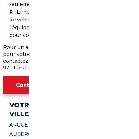
seulement pour les voitures premium ?
R :
L'import peut être intéressant pour tous types
de véhicules selon l'écart de prix, l'état et
l'équipement. Le courtier calcule le coût total
pour comparer avec le marché local.
Pour un accompagnement sur mesure et un devis
pour votre projet d'
import occasion Montrouge
,
contactez un courtier spécialisé qui connaît bien le
92 et les besoins de mobilité en Île-de-France.
Contacter l'agence Paris
VOTRE IMPORT SÉCURISÉ DANS CES
VILLES
ARCUEIL 94110
AUBERGENVILLE 78410