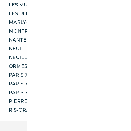
LES MUREAUX 78130
LES ULIS 91940
MARLY-LE-ROI 78160
MONTREUIL 93100
NANTERRE 92000
NEUILLY-SUR-MARNE 93330
NEUILLY-SUR-SEINE 92200
ORMESSON-SUR-MARNE 94490
PARIS 75001
PARIS 75013
PARIS 75020
PIERRELAYE 95220
RIS-ORANGIS 91130