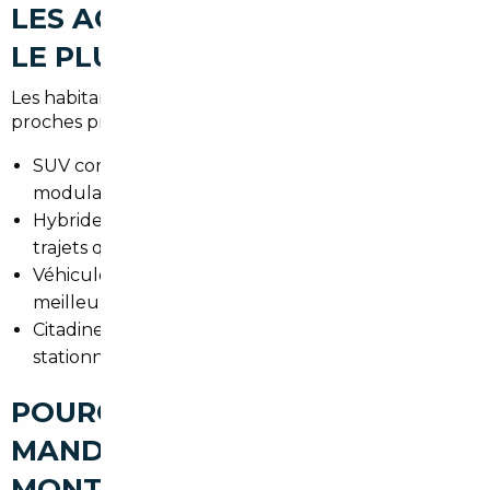
LES ACHETEURS RECHERCHENT
LE PLUS À MONTROUGE
Les habitants de Montrouge et des communes
proches privilégient souvent :
SUV compacts pour les familles (facilité d'accès et
modularité)
Hybrides et compactes économiques pour les
trajets quotidiens
Véhicules premium d'occasion importés pour un
meilleur rapport équipement/prix
Citadines maniables pour la circulation et le
stationnement en proche banlieue
POURQUOI FAIRE APPEL À UN
MANDATAIRE AUTO À
MONTROUGE