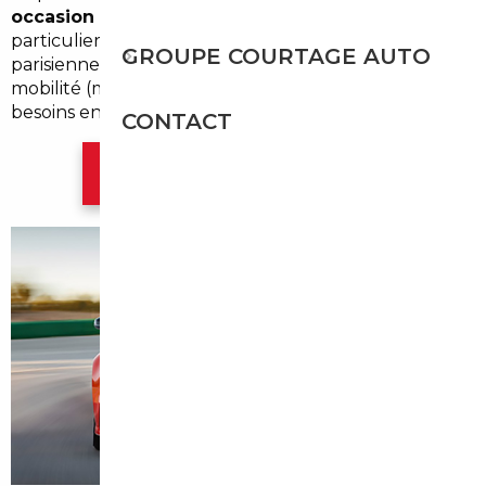
occasion Montrouge
, nous accompagnons les
particuliers et les professionnels de la périphérie
GROUPE COURTAGE AUTO
parisienne, en tenant compte des habitudes de
mobilité (métro, bus, trajets domicile-travail) et des
besoins en voitures compactes ou familiales.
CONTACT
Contacter l'agence Paris