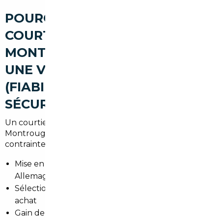
POURQUOI PASSER PAR UN
COURTIER AUTOMOBILE À
MONTROUGE POUR ACHETER
UNE VOITURE D'OCCASION
(FIABILITÉ, AVANTAGES,
SÉCURISATION)
Un courtier local connaît le contexte du marché à
Montrouge et dans le 92 : prix, attentes et
contraintes administratives. Les principaux avantages :
Mise en relation avec des vendeurs fiables en
Allemagne, Belgique et Europe
Sélection de véhicules contrôlés et vérifiés avant
achat
Gain de temps et sécurisation juridique et