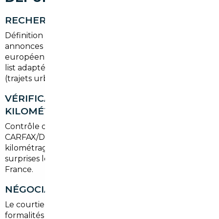
RECHERCHE DU VÉHICULE
Définition du budget, du modèle, et sélection des
annonces sécurisées sur les plateformes
européennes. Le courtier filtre et propose une short-
list adaptée aux habitudes de mobilité en Essonne
(trajets urbains, périurbains, longs trajets vers Paris).
VÉRIFICATION HISTORIQUE ET
KILOMÉTRAGE
Contrôle des carnets d'entretien, des rapports
CARFAX/DEKRA/Autres, et vérification du
kilométrage. Ces étapes évitent les mauvaises
surprises lors de la mise en circulation en Île-de-
France.
NÉGOCIATION ET ACHAT
Le courtier négocie le meilleur tarif, s'occupe des
formalités d'achat à l'étranger et prépare les