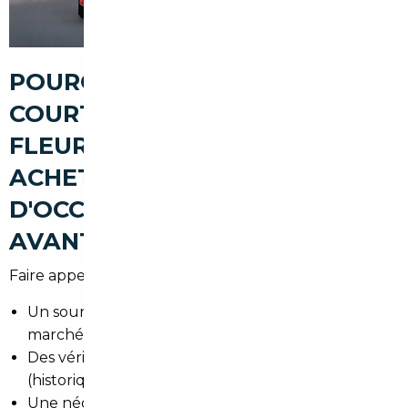
POURQUOI PASSER PAR UN
COURTIER AUTOMOBILE À
FLEURY-MÉROGIS POUR
ACHETER UNE VOITURE
D'OCCASION (FIABILITÉ,
AVANTAGES, SÉCURISATION)
Faire appel à un courtier, c'est obtenir :
Un sourcing ciblé pour gagner du temps sur le
marché français et européen.
Des vérifications poussées pour réduire les risques
(historique, kilométrage, sinistres).
Une négociation professionnelle pour obtenir le