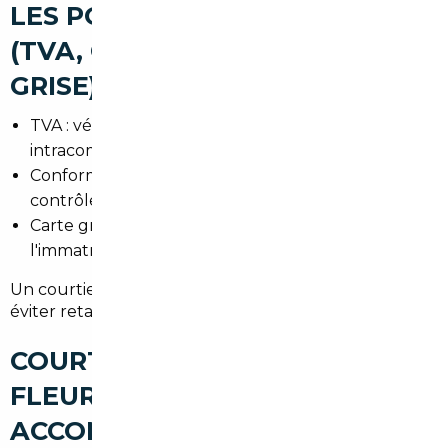
LES POINTS DE VIGILANCE
(TVA, CONFORMITÉ, CARTE
GRISE)
TVA : vérifier si le véhicule est TVA
intracommunautaire ou déjà acquittée.
Conformité : documents de conformité CE,
contrôles techniques valides.
Carte grise : délais et pièces à fournir pour
l'immatriculation en 91.
Un courtier expérimenté anticipe ces points pour
éviter retards et coûts imprévus.
COURTIER AUTOMOBILE
FLEURY-MÉROGIS : UN
ACCOMPAGNEMENT CLÉ EN