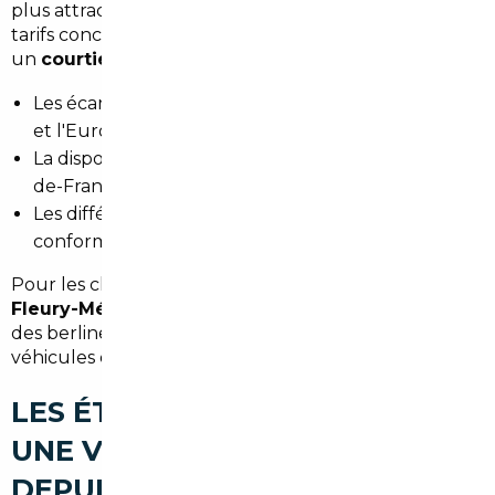
plus attractives ou des véhicules bien équipés à des
tarifs concurrentiels. En ciblant les marchés adaptés,
un
courtier automobile Fleury-Mérogis
compare :
Les écarts de prix et d'équipement entre la France
et l'Europe.
La disponibilité de modèles recherchés dans l'Île-
de-France.
Les différences de TVA et les preuves de
conformité.
Pour les clients locaux, l'
import voiture Allemagne
Fleury-Mérogis
reste un axe privilégié pour trouver
des berlines premium, compactes très équipées ou
véhicules diesel récents à meilleur coût.
LES ÉTAPES POUR IMPORTER
UNE VOITURE D'OCCASION
DEPUIS FLEURY-MÉROGIS