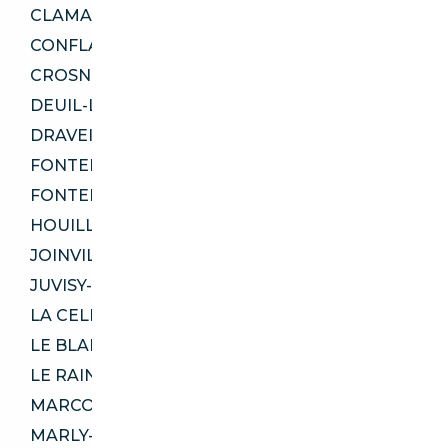
CLAMART 92140
CONFLANS-SAINTE-HONORINE 78700
CROSNE 91560
DEUIL-LA-BARRE 95170
DRAVEIL 91210
FONTENAY-AUX-ROSES 92260
FONTENAY-SOUS-BOIS 94120
HOUILLES 78800
JOINVILLE-LE-PONT 94340
JUVISY-SUR-ORGE 91260
LA CELLE-SAINT-CLOUD 78170
LE BLANC-MESNIL 93150
LE RAINCY 93340
MARCOUSSIS 91460
MARLY-LE-ROI 78160