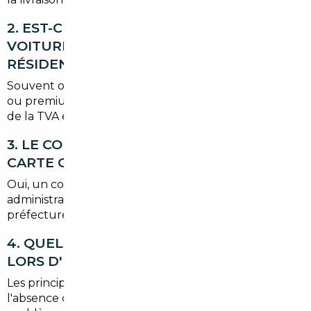
2. EST-CE RENTABLE D'IMPORTER UNE
VOITURE DEPUIS L'EUROPE POUR UN
RÉSIDENT DE L'ESSONNE ?
Souvent oui, surtout pour des modèles bien équipés
ou premium. Le bénéfice dépend des frais d'import,
de la TVA et du prix d'achat initial.
3. LE COURTIER S'OCCUPE-T-IL DE LA
CARTE GRISE EN 91 ?
Oui, un courtier expérimenté gère la conformité
administrative et la procédure d'immatriculation en
préfecture de l'Essonne ou en ligne.
4. QUELS SONT LES RISQUES À ÉVITER
LORS D'UN IMPORT D'OCCASION ?
Les principaux risques sont le kilométrage falsifié,
l'absence de contrôle technique valide, et les