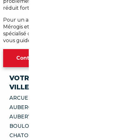
problèmes de conformité. Le passage par un courtier
réduit fortement ces risques.
Pour un accompagnement personnalisé à Fleury-
Mérogis et ses environs, contactez un courtier
spécialisé qui connaît le marché local et européen et
vous guide jusqu'à la livraison.
Contacter l'agence Paris
VOTRE IMPORT SÉCURISÉ DANS CES
VILLES
ARCUEIL 94110
AUBERGENVILLE 78410
AUBERVILLIERS 93300
BOULOGNE-BILLANCOURT 92100
CHATOU 78400