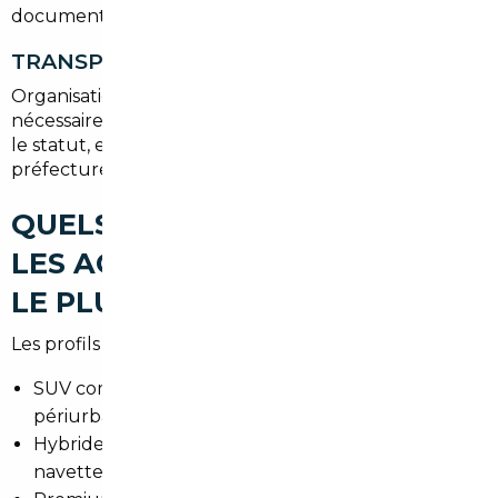
documents nécessaires pour l'importation en France.
TRANSPORT ET IMMATRICULATION
Organisation du rapatriement, contrôle technique si
nécessaire, paiement de la TVA ou récupération selon
le statut, et procédures d'immatriculation en
préfecture de l'Essonne.
QUELS TYPES DE VOITURES
LES ACHETEURS RECHERCHENT
LE PLUS À FLEURY-MÉROGIS
Les profils varient selon les besoins de mobilité :
SUV compacts pour les familles et les trajets
périurbains.
Hybrides et compactes économiques pour les
navetteurs vers Paris.