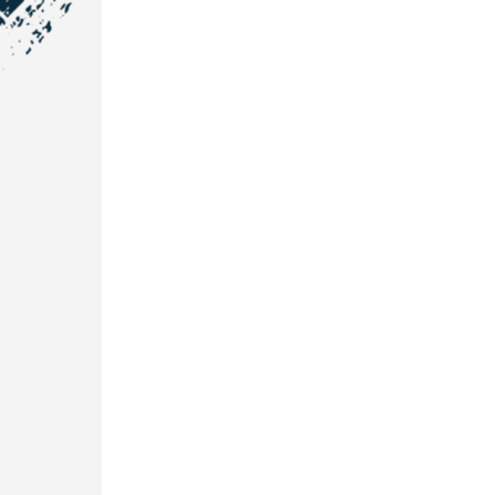
NOS COORDONNÉES
Courtage Auto Grand Est
:
Zone de l'Allan
25600 Vieux-Charmont
03 81 32 32 30
Courtage Auto Bordeaux
:
3 avenue Paul LANGEVIN
33600 PESSAC
05 25 53 07 73
Courtage Auto Paris
:
12 Avenue des Prés
78180 Montigny Le Bretonneux
01 89 71 00 37
Courtage Auto Mulhouse
:
62, Rue Jacques Mugnier
Mulhouse 68200