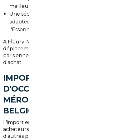
meilleur prix.
Une sécurisation juridique et administrative
adaptée aux particuliers et professionnels de
l'Essonne.
À Fleury-Mérogis, cela signifie moins de
déplacements vers les concessions en région
parisienne et une tranquillité d'esprit dès la phase
d'achat.
IMPORT DE VOITURES
D'OCCASION À FLEURY-
MÉROGIS : ALLEMAGNE,
BELGIQUE ET EUROPE
L'import est une solution rentable pour les
acheteurs locaux. L'Allemagne, la Belgique et
d'autres pays européens offrent souvent des offres