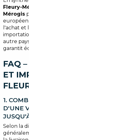
En synthèse, faire appel à un
courtier automobile
Fleury-Mérogis
ou à un
mandataire auto Fleury-
Mérogis
permet d'accéder à des véhicules
européens à prix compétitifs, tout en sécurisant
l'achat et l'immatriculation. Que vous visiez une
importation depuis l'Allemagne, la Belgique ou un
autre pays de l'Union, l'accompagnement local
garantit économies et sérénité.
FAQ – COURTIER AUTOMOBILE
ET IMPORT DE VOITURE À
FLEURY-MÉROGIS
1. COMBIEN DE TEMPS PREND L'IMPORT
D'UNE VOITURE DEPUIS L'ALLEMAGNE
JUSQU'À FLEURY-MÉROGIS ?
Selon la disponibilité et les formalités, comptez
généralement 3 à 8 semaines entre la recherche et
la livraison, transport inclus.