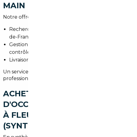
MAIN
Notre offre locale combine :
Recherche personnalisée selon vos besoins en Île-
de-France.
Gestion complète de l'administratif et des
contrôles.
Livraison et suivi après-vente dans l'Essonne.
Un service adapté aux contraintes des ménages et
professionnels à Fleury-Mérogis.
ACHETER UNE VOITURE
D'OCCASION AU MEILLEUR PRIX
À FLEURY-MÉROGIS
(SYNTHÈSE)