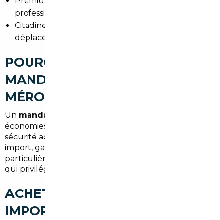
Premium (berlines et breaks) pour les
professionnels recherchant confort et image.
Citadines pratiques et économiques pour les
déplacements en ville et stationnement limité.
POURQUOI FAIRE APPEL À UN
MANDATAIRE AUTO À FLEURY-
MÉROGIS
Un
mandataire auto Fleury-Mérogis
procure des
économies substantielles, un gain de temps et une
sécurité administrative. Il gère négociation, logistique
import, garanties et formalités, ce qui est
particulièrement apprécié des habitants de l'Essonne
qui privilégient la praticité et la transparence.
ACHETER UNE VOITURE
IMPORTÉE À FLEURY-MÉROGIS :