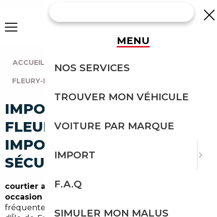
MENU
ACCUEIL
|
AGENCE PARIS
|
NOS SERVICES
FLEURY-MÉROGIS (91700)
TROUVER MON VÉHICULE
IMPORT VOITURE À
FLEURY-MÉROGIS :
VOITURE PAR MARQUE
IMPORTEZ EN TOUTE
IMPORT
SÉCURITÉ
F.A.Q
courtier automobile Fleury-Mérogis
et
import
occasion Fleury-Mérogis
sont des recherches
fréquentes dans l'Essonne et la grande couronne
SIMULER MON MALUS