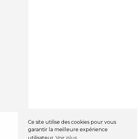
03 81 32 32 30
Mentions légales
CGV
NOS HORAIRES
LUNDI : 9H00 - 18H00
MARDI : 9H00 - 18H00
MERCREDI : 9H00 - 18H00
JEUDI : 9H00 - 18H00
VENDREDI : 9H00 - 18H00
SAMEDI : 9H00 - 12H00
DIMANCHE : FERMÉ
Ce site utilise des cookies pour vous
garantir la meilleure expérience
utilisateur
Voir plus