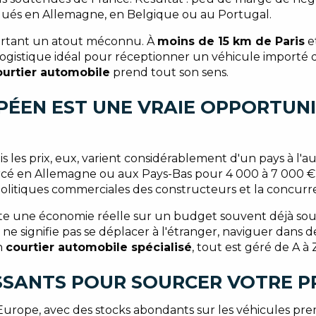
iqués en Allemagne, en Belgique ou au Portugal.
urtant un atout méconnu. À
moins de 15 km de Paris
et
ès logistique idéal pour réceptionner un véhicule importé
ourtier automobile
prend tout son sens.
PÉEN EST UNE VRAIE OPPORTUNI
s les prix, eux, varient considérablement d'un pays à l
cé en Allemagne ou aux Pays-Bas pour 4 000 à 7 000 € de
les politiques commerciales des constructeurs et la concu
e une économie réelle sur un budget souvent déjà sous 
 ne signifie pas se déplacer à l'étranger, naviguer dans
n
courtier automobile spécialisé
, tout est géré de A à 
ESSANTS POUR SOURCER VOTRE 
urope, avec des stocks abondants sur les véhicules pr