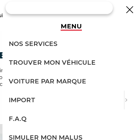
uisse
MENU
NOS SERVICES
E SÉCURITÉ
TROUVER MON VÉHICULE
incée entre la Défense, Gennevilliers et la A86,
voiture dans ce secteur — neuve ou d'occasion
VOITURE PAR MARQUE
n change la donne. Voici pourquoi, et comment
IMPORT
F.A.Q
SIMULER MON MALUS