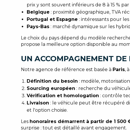
prix y sont souvent inférieurs de 8 à 15 % par
Belgique
: proximité géographique, TVA récu
Portugal et Espagne
: intéressants pour les
Pays-Bas
: marché dynamique sur les hybride
Le choix du pays dépend du modèle recherché,
propose la meilleure option disponible au mom
UN ACCOMPAGNEMENT DE B
Notre agence de référence est basée à
Paris
, 
Définition du besoin
: modèle, motorisatio
Sourcing européen
: recherche du véhicule
Vérification et homologation
: contrôle te
Livraison
: le véhicule peut être récupéré 
et l'option choisie.
Les
honoraires démarrent à partir de 1 500 
surprise : tout est détaillé avant engagement.