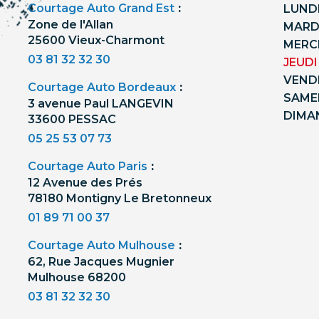
Courtage Auto Grand Est
:
LUNDI
Zone de l'Allan
MARDI
25600 Vieux-Charmont
MERCR
03 81 32 32 30
JEUDI
VENDR
Courtage Auto Bordeaux
:
SAMED
3 avenue Paul LANGEVIN
DIMA
33600 PESSAC
05 25 53 07 73
Courtage Auto Paris
:
12 Avenue des Prés
78180 Montigny Le Bretonneux
01 89 71 00 37
Courtage Auto Mulhouse
:
62, Rue Jacques Mugnier
Mulhouse 68200
03 81 32 32 30