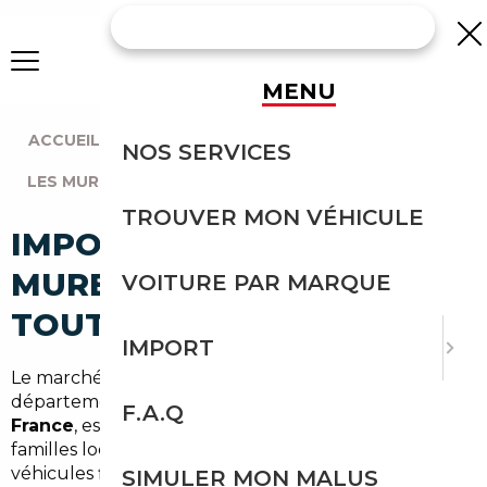
MENU
ACCUEIL
|
AGENCE PARIS
|
NOS SERVICES
LES MUREAUX (78130)
TROUVER MON VÉHICULE
IMPORT VOITURE À LES
MUREAUX : IMPORTEZ EN
VOITURE PAR MARQUE
TOUTE SÉCURITÉ
IMPORT
Le marché automobile des Mureaux, dans le
département des
Yvelines
et la région
Île-de-
F.A.Q
France
, est dynamique : navetteurs vers Paris,
familles locales et professionnels cherchent des
véhicules fiables et économiques. En tant que
SIMULER MON MALUS