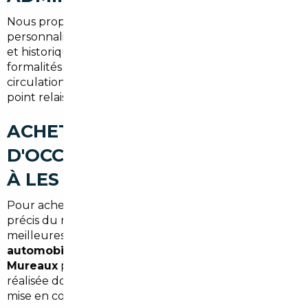
Nous proposons un service complet : recherche
personnalisée selon vos critères, contrôle technique
et historique, négociation, logistique et gestion des
formalités pour la
carte grise
et la mise en
circulation. Livraison possible aux Mureaux ou en
point relais proche.
ACHETER UNE VOITURE
D'OCCASION AU MEILLEUR PRIX
À LES MUREAUX (SYNTHÈSE)
Pour acheter au meilleur prix, combinez : ciblage
précis du modèle, import depuis les pays offrant les
meilleures opportunités, et recours à un
courtier
automobile Les Mureaux
ou
mandataire auto Les
Mureaux
pour sécuriser l'opération. L'économie
réalisée doit tenir compte des frais d'import et de
mise en conformité.