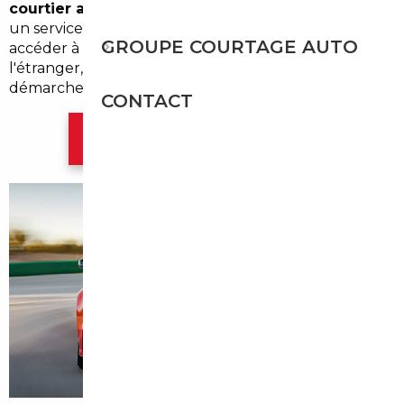
courtier automobile Les Mureaux
, nous proposons
un service d'
import occasion Les Mureaux
pour
GROUPE COURTAGE AUTO
accéder à des modèles introuvables ou moins chers à
l'étranger, tout en sécurisant l'achat et les
démarches administratives.
CONTACT
Contacter l'agence Paris