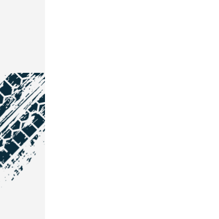
NOS COORDONNÉES
Courtage Auto Grand Est
:
Zone de l'Allan
25600 Vieux-Charmont