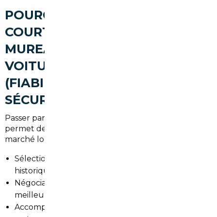
POURQUOI PASSER PAR UN
COURTIER AUTOMOBILE À LES
MUREAUX POUR ACHETER UNE
VOITURE D'OCCASION
(FIABILITÉ, AVANTAGES,
SÉCURISATION)
Passer par un
courtier automobile Les Mureaux
permet de gagner du temps et d'éviter les pièges du
marché local. Nos avantages :
Sélection vérifiée de véhicules avec contrôle
historique et kilométrage.
Négociation professionnelle pour obtenir le
meilleur prix.
Accompagnement administratif (import, TVA,