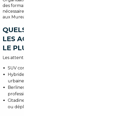
des formalités de dédouanement et de TVA si
nécessaire, puis immatriculation en France et livraison
aux Mureaux ou proximité.
QUELS TYPES DE VOITURES
LES ACHETEURS RECHERCHENT
LE PLUS À LES MUREAUX
Les attentes sont variées selon profils :
SUV compacts pour familles et trajets périurbains.
Hybrides et électriques pour circuler en zone
urbaine et réduire le coût carburant.
Berlines et modèles premium pour les
professionnels recherchant confort et image.
Citadines économiques pour jeunes conducteurs
ou déplacements quotidiens.