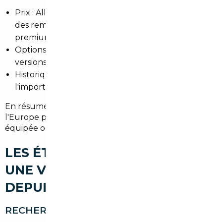
Prix : Allemagne et Belgique peuvent proposer
des remises substantielles sur certaines marques
premium.
Options et finitions : marché allemand riche en
versions bien équipées.
Historique : standards de contrôle variables, d'où
l'importance d'une vérification approfondie.
En résumé, l'
import occasion Les Mureaux
depuis
l'Europe permet d'acheter une voiture mieux
équipée ou moins chère, si l'achat est bien encadré.
LES ÉTAPES POUR IMPORTER
UNE VOITURE D'OCCASION
DEPUIS LES MUREAUX
RECHERCHE DU VÉHICULE