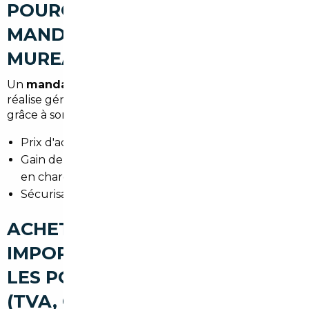
POURQUOI FAIRE APPEL À UN
MANDATAIRE AUTO À LES
MUREAUX
Un
mandataire auto Les Mureaux
(ou
mandataire
)
réalise généralement des économies importantes
grâce à son réseau d'import. Les bénéfices :
Prix d'achat inférieur au marché local.
Gain de temps : du choix à la livraison, tout est pris
en charge.
Sécurisation juridique et technique de l'achat.
ACHETER UNE VOITURE
IMPORTÉE À LES MUREAUX :
LES POINTS DE VIGILANCE
(TVA, CONFORMITÉ, CARTE