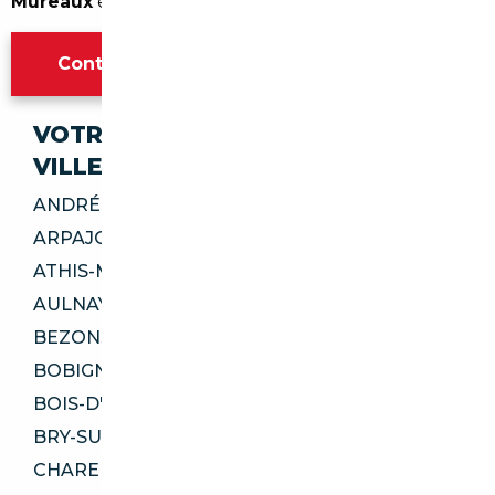
Mureaux
en toute sérénité.
Contacter l'agence Paris
VOTRE IMPORT SÉCURISÉ DANS CES
VILLES
ANDRÉSY 78570
ARPAJON 91290
ATHIS-MONS 91200
AULNAY-SOUS-BOIS 93600
BEZONS 95870
BOBIGNY 93000
BOIS-D'ARCY 78390
BRY-SUR-MARNE 94360
CHARENTON-LE-PONT 94220