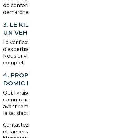
de conformité). Le mandataire peut accélérer les
démarches.
3. LE KILOMÉTRAGE EST-IL FIABLE POUR
UN VÉHICULE IMPORTÉ ?
La vérification du carnet d'entretien et des rapports
d'expertise permet de détecter les incohérences.
Nous privilégions les véhicules avec historique
complet.
4. PROPOSEZ-VOUS LA LIVRAISON À
DOMICILE AUX MUREAUX ?
Oui, livraison possible dans les Mureaux et les
communes voisines des Yvelines, avec contrôle final
avant remise des clés pour garantir la conformité et
la satisfaction client.
Contactez-nous pour une estimation personnalisée
et lancer votre projet d'
import occasion Les