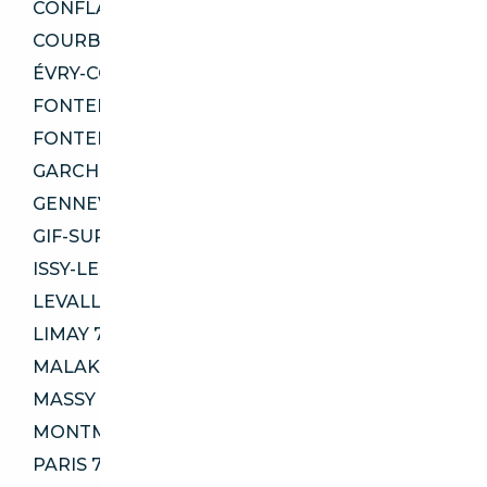
CONFLANS-SAINTE-HONORINE 78700
COURBEVOIE 92400
ÉVRY-COURCOURONNES 91080
FONTENAY-AUX-ROSES 92260
FONTENAY-SOUS-BOIS 94120
GARCHES 92380
GENNEVILLIERS 92230
GIF-SUR-YVETTE 91190
ISSY-LES-MOULINEAUX 92130
LEVALLOIS-PERRET 92300
LIMAY 78520
MALAKOFF 92240
MASSY 91300
MONTMAGNY 95360
PARIS 75002