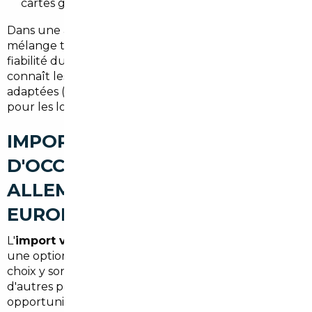
cartes grises) pour une transaction sécurisée.
Dans une agglomération où la mobilité quotidienne
mélange trajets vers Paris et déplacements locaux, la
fiabilité du véhicule est primordiale. Un courtier local
connaît les usages et conseille les motorisations
adaptées (hybride pour la ville, diesel ou essence
pour les longues routes).
IMPORT DE VOITURES
D'OCCASION À LES MUREAUX :
ALLEMAGNE, BELGIQUE ET
EUROPE
L'
import voiture Allemagne Les Mureaux
reste
une option prisée : les tarifs, l'entretien suivi et le
choix y sont souvent supérieurs. La Belgique et
d'autres pays européens offrent aussi de bonnes
opportunités. Différences principales :