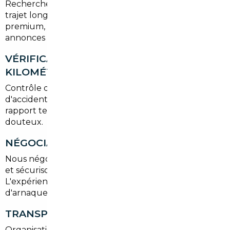
Recherche ciblée selon budget, usage (urbain ou
trajet longue distance) et préférences (SUV, citadine,
premium, hybride). Le courtier parcourt les
annonces européennes et filtre selon critères stricts.
VÉRIFICATION HISTORIQUE ET
KILOMÉTRAGE
Contrôle des factures d'entretien, du rapport
d'accidents et de la cohérence du kilométrage. Un
rapport technique permet d'écarter les véhicules
douteux.
NÉGOCIATION ET ACHAT
Nous négocions le meilleur prix, gérons les acomptes
et sécurisons la transaction par des contrats clairs.
L'expérience d'un courtier réduit les risques
d'arnaque.
TRANSPORT ET IMMATRICULATION
Organisation du transport routier, prise en charge