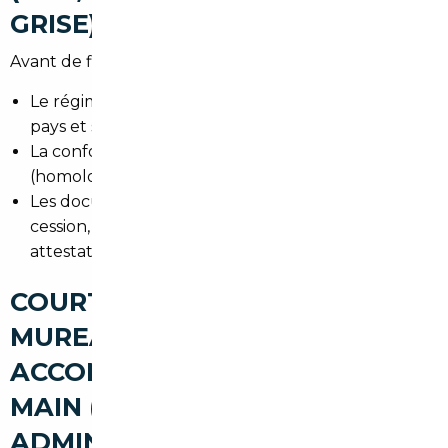
GRISE)
Avant de finaliser un achat importé, vérifiez :
Le régime de TVA (exonération ou TVA due selon
pays et statut du vendeur).
La conformité aux normes françaises
(homologation si nécessaire).
Les documents pour la carte grise : certificat de
cession, quitus fiscal, certificat de conformité ou
attestation d'identité.
COURTIER AUTOMOBILE LES
MUREAUX : UN
ACCOMPAGNEMENT CLÉ EN
MAIN (RECHERCHE,
ADMINISTRATIF, LIVRAISON)