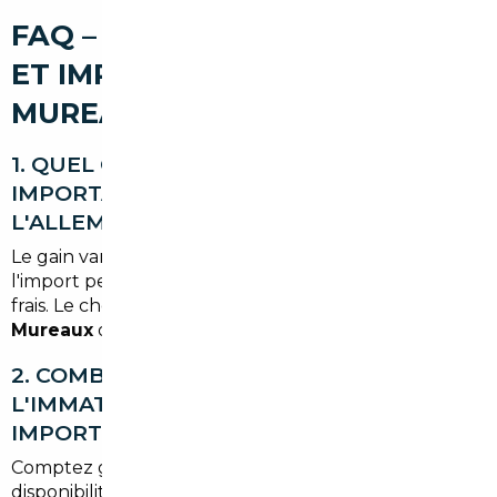
FAQ – COURTIER AUTOMOBILE
ET IMPORT DE VOITURE À LES
MUREAUX
1. QUEL GAIN PEUT-ON ESPÉRER EN
IMPORTANT UNE VOITURE DEPUIS
L'ALLEMAGNE ?
Le gain varie selon modèle et kilométrage, mais
l'import peut réduire le prix d'achat de 5 à 20 % hors
frais. Le choix d'un
courtier automobile Les
Mureaux
optimise ce rapport coût/qualité.
2. COMBIEN DE TEMPS PREND
L'IMMATRICULATION D'UNE VOITURE
IMPORTÉE ?
Comptez généralement 2 à 6 semaines selon la
disponibilité des documents (quitus fiscal, certificat