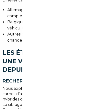
Différences de prix et avantages :
Allemagne : très grande offre, historiques souvent
complets.
Belgique : procédures souvent simples pour les
véhicules récents.
Autres pays : économies possibles selon le taux de
change et la TVA.
LES ÉTAPES POUR IMPORTER
UNE VOITURE D'OCCASION
DEPUIS GARGES-LÈS-GONESSE
RECHERCHE DU VÉHICULE
Nous exploitons les portails européens et notre
carnet d'adresses pour trouver des SUV, citadines,
hybrides ou premiums correspondant à vos critères.
Le ciblage prend en compte usage urbain autour de