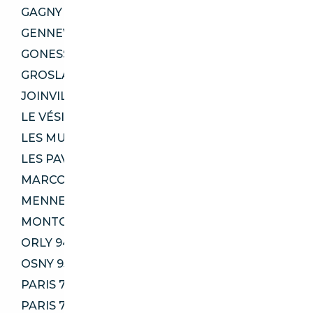
GAGNY 93220
GENNEVILLIERS 92230
GONESSE 95500
GROSLAY 95410
JOINVILLE-LE-PONT 94340
LE VÉSINET 78110
LES MUREAUX 78130
LES PAVILLONS-SOUS-BOIS 93320
MARCOUSSIS 91460
MENNECY 91540
MONTGERON 91230
ORLY 94310
OSNY 95520
PARIS 75001
PARIS 75006