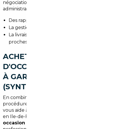
négociation, le transport et les démarches
administratives. Nous proposons :
Des rapports détaillés avant achat.
La gestion du paiement sécurisé et des garanties.
La livraison à Garges-lès-Gonesse ou points
proches.
ACHETER UNE VOITURE
D'OCCASION AU MEILLEUR PRIX
À GARGES-LÈS-GONESSE
(SYNTHÈSE)
En combinant expertise locale, réseau européen et
procédures sécurisées, un courtier ou mandataire
vous aide à trouver une voiture adaptée à vos trajets
en Ile-de-France au meilleur prix. Pour l'
import
occasion Garges-lès-Gonesse
, l'appui d'un