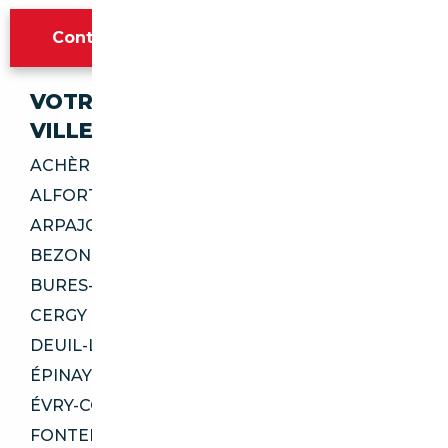
Contacter l'agence Paris
VOTRE IMPORT SÉCURISÉ DANS CES
VILLES
ACHÈRES 78260
ALFORTVILLE 94140
ARPAJON 91290
BEZONS 95870
BURES-SUR-YVETTE 91440
CERGY 95800
DEUIL-LA-BARRE 95170
ÉPINAY-SUR-SEINE 93800
ÉVRY-COURCOURONNES 91000
FONTENAY-LE-FLEURY 78330