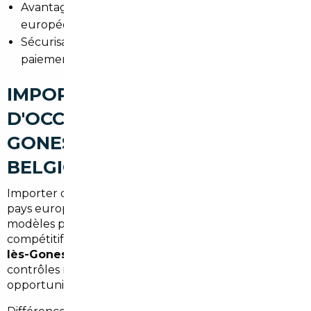
Avantages : accès à un réseau de vendeurs
européens et prix négociés.
Sécurisation : contrat clair, garanties et gestion des
paiements.
IMPORT DE VOITURES
D'OCCASION À GARGES-LÈS-
GONESSE : ALLEMAGNE,
BELGIQUE ET EUROPE
Importer depuis l'Allemagne, la Belgique ou d'autres
pays européens permet souvent d'obtenir des
modèles peu courants ou mieux équipés à des tarifs
compétitifs. L'
import voiture Allemagne Garges-
lès-Gonesse
est apprécié pour l'offre large et les
contrôles réguliers, tandis que la Belgique offre des
opportunités sur certains modèles récents.