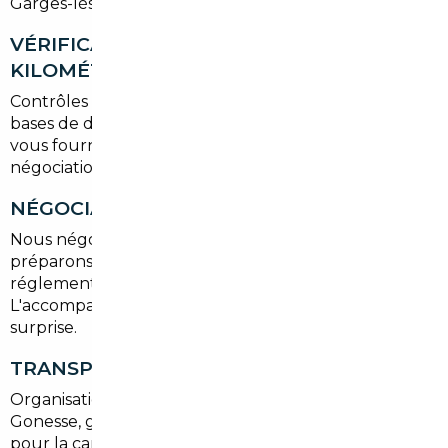
Garges-lès-Gonesse et trajets périurbains vers Paris.
VÉRIFICATION HISTORIQUE ET
KILOMÉTRAGE
Contrôles experts, rapports d'entretien et scan des
bases de données. Nous décelons les anomalies et
vous fournissons un rapport clair avant toute
négociation.
NÉGOCIATION ET ACHAT
Nous négocions le prix, validons les options et
préparons le dossier d'achat en conformité avec la
réglementation européenne et française.
L'accompagnement réduit les risques de mauvaise
surprise.
TRANSPORT ET IMMATRICULATION
Organisation du transport jusqu'à Garges-lès-
Gonesse, gestion des plaques internationales et aide
pour la carte grise en Val-d'Oise. Nous prenons en