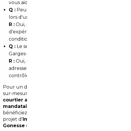
vous aide à rassembler ces pièces.
Q :
Peut-on négocier le prix comme un particulier
lors d'un import ?
R :
Oui, mais un courtier a souvent plus de poids et
d'expérience pour obtenir un meilleur tarif et des
conditions favorables.
Q :
Le service couvre-t-il la livraison à domicile à
Garges-lès-Gonesse ?
R :
Oui, nous proposons la livraison jusqu'à votre
adresse ou un point de récupération proche, avec
contrôle final avant remise des clés.
Pour un devis personnalisé et une prise en charge
sur-mesure à Garges-lès-Gonesse, contactez un
courtier automobile Garges-lès-Gonesse
ou un
mandataire auto Garges-lès-Gonesse
local et
bénéficiez d'un accompagnement fiable pour votre
projet d'
import voiture Allemagne Garges-lès-
Gonesse
ou d'ailleurs en Europe.