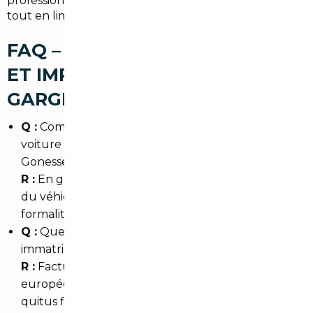
professionnel fait gagner du temps et de l'argent
tout en limitant les risques.
FAQ – COURTIER AUTOMOBILE
ET IMPORT DE VOITURE À
GARGES-LÈS-GONESSE
Q :
Combien de temps prend l'import d'une
voiture depuis l'Allemagne jusqu'à Garges-lès-
Gonesse ?
R :
En général 2 à 6 semaines selon la disponibilité
du véhicule, les contrôles, le transport et les
formalités douanières/administratives.
Q :
Quels documents sont indispensables pour
immatriculer un véhicule importé dans le 95 ?
R :
Facture d'achat, certificat de conformité
européen ou attestation de mise en circulation,
quitus fiscal et certificat de cession. Le courtier