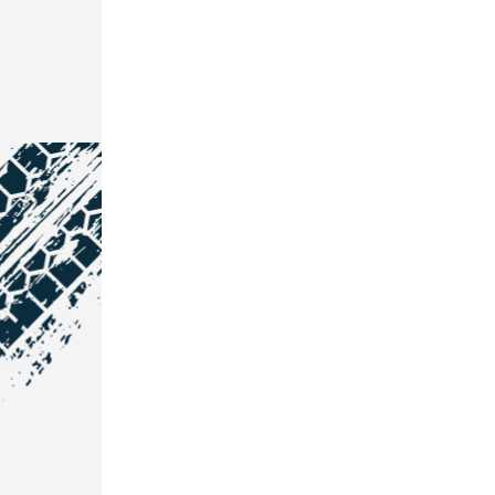
NOS COORDONNÉES
Courtage Auto Grand Est
:
Zone de l'Allan
25600 Vieux-Charmont
03 81 32 32 30