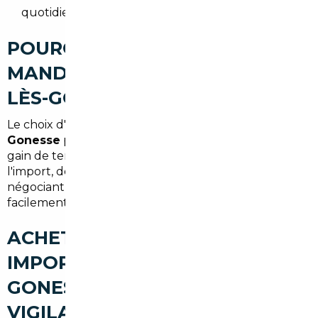
quotidiens.
POURQUOI FAIRE APPEL À UN
MANDATAIRE AUTO À GARGES-
LÈS-GONESSE
Le choix d'un
mandataire auto Garges-lès-
Gonesse
permet des économies substantielles et un
gain de temps. Le mandataire gère l'ensemble de
l'import, des contrôles aux formalités, tout en
négociant des tarifs qu'un particulier n'obtient pas
facilement.
ACHETER UNE VOITURE
IMPORTÉE À GARGES-LÈS-
GONESSE : LES POINTS DE
VIGILANCE (TVA, CONFORMITÉ,