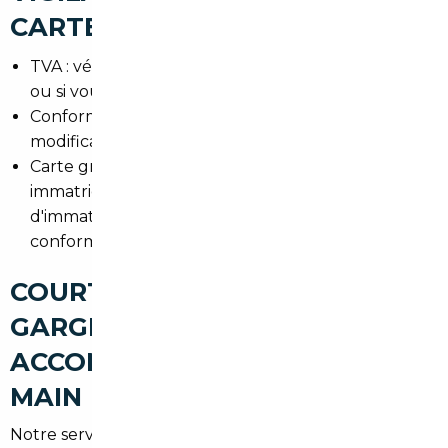
CARTE GRISE)
TVA : vérifier si le véhicule est déjà TVA acquittée
ou si vous devez la régulariser à l'import.
Conformité : contrôle des normes françaises,
modifications éventuelles à prévoir.
Carte grise : documents nécessaires pour
immatriculer dans le 95 (certificat
d'immatriculation, quitus fiscal, certificats de
conformité).
COURTIER AUTOMOBILE
GARGES-LÈS-GONESSE : UN
ACCOMPAGNEMENT CLÉ EN
MAIN
Notre service couvre la recherche, la vérification, la