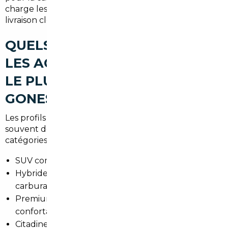
charge les démarches administratives pour une
livraison clé en main.
QUELS TYPES DE VOITURES
LES ACHETEURS RECHERCHENT
LE PLUS À GARGES-LÈS-
GONESSE
Les profils varient : familles et jeunes actifs cherchent
souvent des véhicules polyvalents. Voici les
catégories les plus demandées :
SUV compacts pour circuler en Île-de-France.
Hybrides et électriques pour réduire les coûts de
carburant.
Premium d'occasion pour une conduite plus
confortable sur longs trajets.
Citadines économiques pour la ville et les trajets