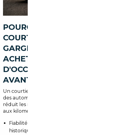
POURQUOI PASSER PAR UN
COURTIER AUTOMOBILE À
GARGES-LÈS-GONESSE POUR
ACHETER UNE VOITURE
D'OCCASION (FIABILITÉ,
AVANTAGES, SÉCURISATION)
Un courtier local connaît le territoire et les attentes
des automobilistes du Val-d'Oise. Il sécurise l'achat et
réduit les risques liés aux annonces frauduleuses ou
aux kilométrages trafiqués.
Fiabilité : contrôles techniques approfondis et
historique vérifié.