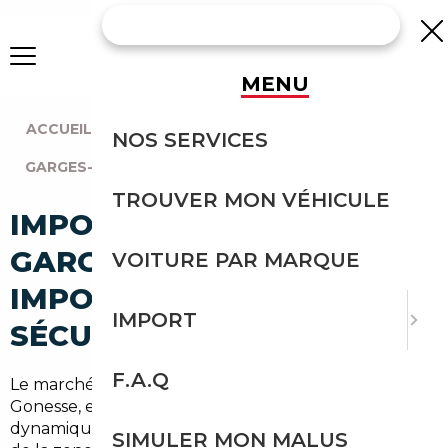
MENU
ACCUEIL
|
AGENCE PARIS
|
NOS SERVICES
GARGES-LÈS-GONESSE (95140)
TROUVER MON VÉHICULE
IMPORT VOITURE À
GARGES-LÈS-GONESSE :
VOITURE PAR MARQUE
IMPORTEZ EN TOUTE
IMPORT
SÉCURITÉ
F.A.Q
Le marché de l'occasion autour de Garges-lès-
Gonesse, en Val-d'Oise (95) et Île-de-France, est
dynamique mais parfois complexe. Que vous veniez
SIMULER MON MALUS