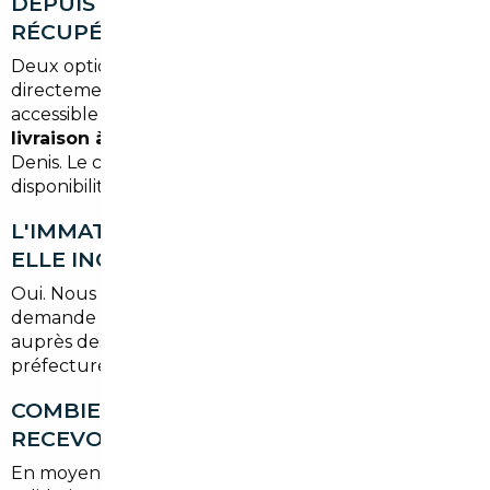
DEPUIS DUGNY, COMMENT SE PASSE LA
RÉCUPÉRATION DU VÉHICULE ?
Deux options s'offrent à vous : récupérer le véhicule
directement à notre agence parisienne, facilement
accessible depuis Dugny, ou opter pour une
livraison à domicile
à votre adresse en Seine-Saint-
Denis. Le choix vous appartient selon vos
disponibilités.
L'IMMATRICULATION FRANÇAISE EST-
ELLE INCLUSE DANS LE SERVICE ?
Oui. Nous gérons l'intégralité des démarches :
demande de certificat de conformité, quitus fiscal
auprès des douanes, et immatriculation en
préfecture. Vous n'avez rien à faire de votre côté.
COMBIEN DE TEMPS FAUT-IL POUR
RECEVOIR SA VOITURE IMPORTÉE ?
En moyenne, comptez
3 à 6 semaines
entre la