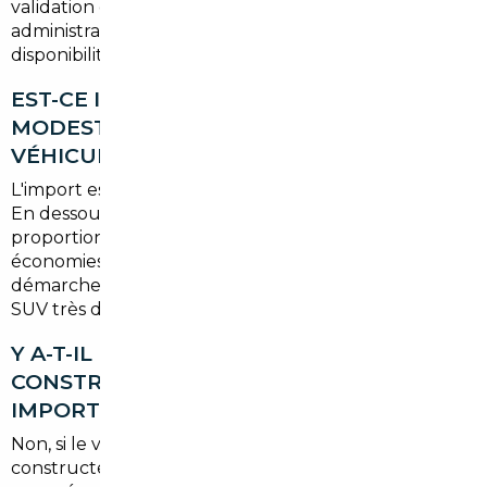
validation du véhicule et la livraison finale, délais
administratifs compris. Ce délai peut varier selon la
disponibilité du modèle et le pays d'origine.
EST-CE INTÉRESSANT POUR UN BUDGET
MODESTE OU UNIQUEMENT POUR LES
VÉHICULES PREMIUM ?
L'import est pertinent à partir de
15 000 €
environ.
En dessous, les frais de formalités pèsent
proportionnellement plus lourd. Au-delà, les
économies générées justifient largement la
démarche, surtout sur les berlines allemandes ou les
SUV très demandés en Île-de-France.
Y A-T-IL DES RISQUES LIÉS À LA GARANTIE
CONSTRUCTEUR SUR UN VÉHICULE
IMPORTÉ ?
Non, si le véhicule est encore sous garantie
constructeur : celle-ci est valable dans toute l'Union