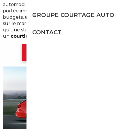
automobile local sous tension : peu de concessions à
portée immédiate, des prix parisiens qui plombent les
GROUPE COURTAGE AUTO
budgets, et des occasions trop rares ou trop chères
sur le marché franco-français. C'est précisément là
qu'une stratégie d'
import automobile
pilotée par
CONTACT
un
courtier automobile à Dugny
change la donne.
Contacter l'agence Paris