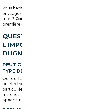
Vous habitez Dugny ou ses environs et vous
envisagez un achat automobile dans les prochains
mois ?
Contactez-nous dès maintenant
pour une
première estimation gratuite et sans engagement.
QUESTIONS FRÉQUENTES SUR
L'IMPORT DE VOITURE À
DUGNY
PEUT-ON IMPORTER N'IMPORTE QUEL
TYPE DE VÉHICULE DEPUIS L'ÉTRANGER ?
Oui, qu'il s'agisse d'un véhicule thermique, hybride
ou électrique. Certaines motorisations sont
particulièrement avantageuses à l'import selon les
marchés — nous vous orientons vers les meilleures
opportunités selon votre profil.