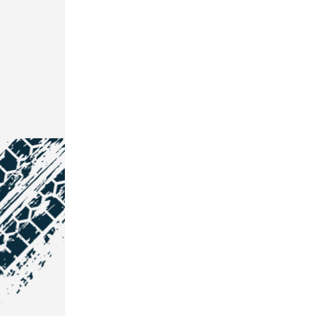
NOS COORDONNÉES
Courtage Auto Grand Est
: