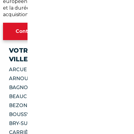
européenne. Nous vérifions systématiquement l'état
et la durée de la garantie restante avant toute
acquisition.
Contacter l'agence Paris
VOTRE IMPORT SÉCURISÉ DANS CES
VILLES
ARCUEIL 94110
ARNOUVILLE 95400
BAGNOLET 93170
BEAUCHAMP 95250
BEZONS 95870
BOUSSY-SAINT-ANTOINE 91800
BRY-SUR-MARNE 94360
CARRIÈRES-SUR-SEINE 78420