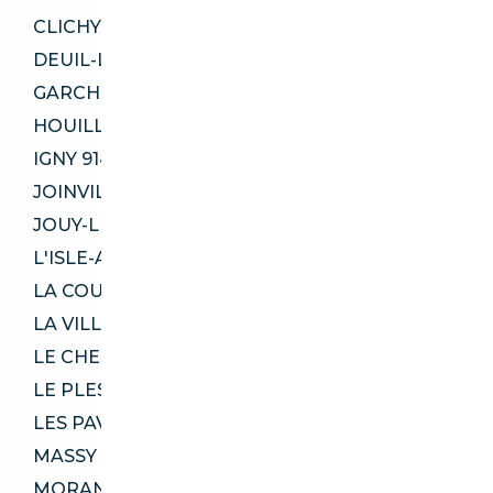
CLICHY 92110
DEUIL-LA-BARRE 95170
GARCHES 92380
HOUILLES 78800
IGNY 91430
JOINVILLE-LE-PONT 94340
JOUY-LE-MOUTIER 95280
L'ISLE-ADAM 95290
LA COURNEUVE 93120
LA VILLE-DU-BOIS 91620
LE CHESNAY-ROCQUENCOURT 78150
LE PLESSIS-BOUCHARD 95130
LES PAVILLONS-SOUS-BOIS 93320
MASSY 91300
MORANGIS 91420