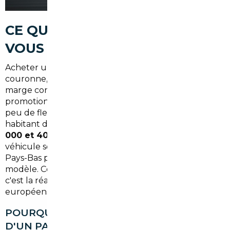
CE QUE LE MARCHÉ LOCAL NE
VOUS DIT PAS
Acheter une voiture à Paris ou dans sa première
couronne, c'est souvent payer une prime invisible :
marge concessionnaire gonflée, offres
promotionnelles limitées aux grandes métropoles, et
peu de flexibilité sur les délais de livraison. Pour un
habitant de Dugny qui cherche un véhicule entre
20
000 et 40 000 €
, la différence de prix avec un
véhicule sourcé en Allemagne, en Belgique ou aux
Pays-Bas peut atteindre
3 000 à 8 000 €
selon le
modèle. Ce n'est pas une promesse commerciale —
c'est la réalité structurelle des marchés automobiles
européens.
POURQUOI LES PRIX VARIENT AUTANT
D'UN PAYS À L'AUTRE ?