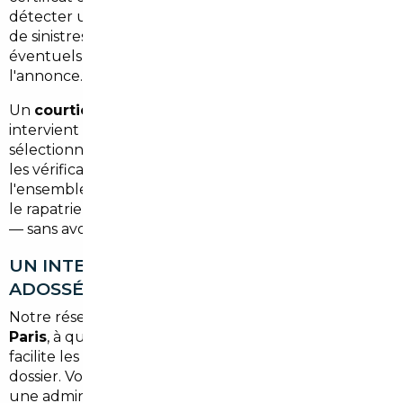
détecter un kilométrage trafiqué ou un historique
de sinistres dissimulé. Sans compter les allers-retours
éventuels si le véhicule ne correspond pas à
l'annonce.
Un
courtier automobile spécialisé en import
intervient comme votre représentant sur place. Il
sélectionne les véhicules selon vos critères, effectue
les vérifications d'usage, négocie le prix, gère
l'ensemble des formalités administratives et organise
le rapatriement du véhicule. Vous recevez la voiture
— sans avoir à bouger de Dugny.
UN INTERMÉDIAIRE DE CONFIANCE
ADOSSÉ À UNE AGENCE PARISIENNE
Notre réseau s'appuie sur une
agence basée à
Paris
, à quelques minutes de Dugny. Cette proximité
facilite les échanges, les rendez-vous et le suivi de
dossier. Vous n'êtes jamais livré à vous-même face à
une administration ou un vendeur étranger.