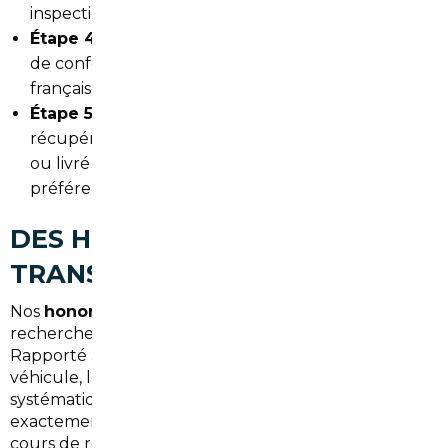
inspection physique par un expert local.
Étape 4 — Formalités administratives :
certificat
de conformité, quitus fiscal, immatriculation
française — tout est pris en charge.
Étape 5 — Livraison :
le véhicule peut être
récupéré directement à notre
agence parisienne
ou livré à votre domicile à Dugny, selon votre
préférence et l'option choisie.
DES HONORAIRES
TRANSPARENTS DÈS 1 500 €
Nos
honoraires démarrent à 1 500 €
, tout compris :
recherche, vérification, négociation, formalités.
Rapporté aux économies réalisées sur l'achat du
véhicule, le bilan financier est presque
systématiquement positif. Et surtout, vous savez
exactement ce que vous payez — sans surprise en
cours de route.