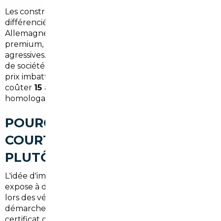
Les constructeurs pratiquent une politique tarifaire
différenciée selon les marchés nationaux. En
Allemagne, pays d'origine de nombreuses marques
premium, les remises sont culturellement plus
agressives. En Belgique, la fiscalité sur les véhicules
de société génère un stock d'occasion premium à des
prix imbattables. Résultat : le même véhicule peut
coûter
15 à 20 % moins cher
hors de France,
homologation et frais inclus.
POURQUOI PASSER PAR UN
COURTIER AUTOMOBILE
PLUTÔT QUE FAIRE SEUL ?
L'idée d'importer soi-même séduit. En pratique, elle
expose à des risques concrets : barrière de la langue
lors des vérifications techniques, complexité des
démarches d'immatriculation (DREAL, quitus fiscal,
certificat de conformité européen), difficulté à