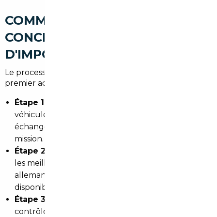
COMMENT SE DÉROULE
CONCRÈTEMENT UNE MISSION
D'IMPORT ?
Le process est pensé pour être fluide, même pour un
premier achat à l'international :
Étape 1 — Définition du projet :
budget, type de
véhicule, motorisation, usage quotidien. Un
échange de 30 minutes suffit pour cadrer la
mission.
Étape 2 — Sourcing européen :
nous identifions
les meilleures opportunités sur les marchés
allemand, belge, néerlandais ou espagnol selon la
disponibilité.
Étape 3 — Vérifications et négociation :
contrôle technique, historique du véhicule,