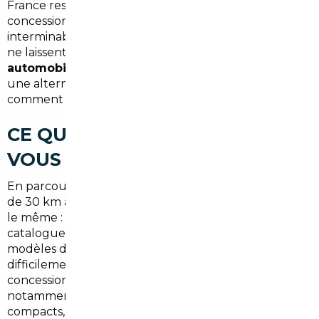
France reste sous tension : stocks limités chez les
concessionnaires, délais d'attente parfois
interminables pour les modèles neufs, et des prix qui
ne laissent guère de place à la négociation. L'
import
automobile depuis l'Europe
s'impose alors comme
une alternative sérieuse, à condition de savoir
comment s'y prendre.
CE QUE LE MARCHÉ LOCAL NE
VOUS DIT PAS
En parcourant les offres disponibles dans un rayon
de 30 km autour d'Ézanville, le constat est souvent
le même : les véhicules neufs affichent des prix
catalogue gonflés par les frais de mise en route, et les
modèles d'occasion récents se négocient
difficilement. Les remises accordées par les
concessions franciliennes restent modestes,
notamment sur les modèles populaires — SUV
compacts, berlines familiales, véhicules électriques —