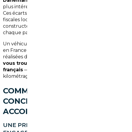
Danemark, Pays-Bas
figurent parmi les marchés les
plus intéressants pour l'import de voitures neuves.
Ces écarts de prix s'expliquent par les politiques
fiscales locales, les bonus de fin d'année des
constructeurs et les marges de distribution propres à
chaque pays.
Un véhicule commandé via ce canal, une fois importé
en France avec toutes les démarches administratives
réalisées dans les règles, est
identique à celui que
vous trouveriez chez un concessionnaire
français
— même garantie constructeur, même
kilométrage zéro, même conformité technique.
COMMENT FONCTIONNE
CONCRÈTEMENT NOTRE
ACCOMPAGNEMENT
UNE PREMIÈRE ÉTAPE SIMPLE ET SANS