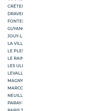
CRÉTEIL 94000
DRAVEIL 91210
FONTENAY-AUX-ROSES 92260
GUYANCOURT 78280
JOUY-LE-MOUTIER 95280
LA VILLE-DU-BOIS 91620
LE PLESSIS-BOUCHARD 95130
LE RAINCY 93340
LES ULIS 91940
LEVALLOIS-PERRET 92300
MAGNY-LES-HAMEAUX 78114
MARCOUSSIS 91460
NEUILLY-PLAISANCE 93360
PARAY-VIEILLE-POSTE 94390
PARIS 75020