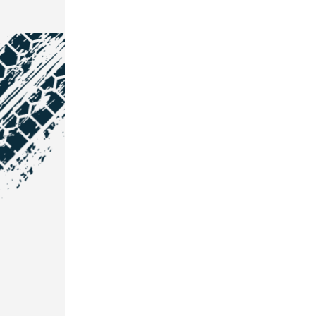
NOS COORDONNÉES
Courtage Auto Grand Est
:
Zone de l'Allan
25600 Vieux-Charmont
03 81 32 32 30
Courtage Auto Bordeaux
:
3 avenue Paul LANGEVIN
33600 PESSAC