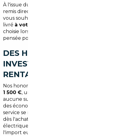
À l'issue du processus, votre véhicule peut vous être
remis directement
à notre agence parisienne
si
vous souhaitez venir le récupérer en personne, ou
livré
à votre domicile à Ézanville
selon l'option
choisie lors de votre commande. Cette flexibilité est
pensée pour s'adapter à votre organisation.
DES HONORAIRES CLAIRS, UN
INVESTISSEMENT QUI SE
RENTABILISE VITE
Nos honoraires de
courtage démarrent à partir de
1 500 €
, un montant fixe et annoncé dès le départ —
aucune surprise en fin de parcours. Compte tenu
des économies réalisées sur le prix du véhicule, ce
service se rentabilise dans la grande majorité des cas
dès l'achat. Pour un SUV familial ou un véhicule
électrique, l'écart de prix entre le marché français et
l'import européen dépasse régulièrement
4 000 à 7