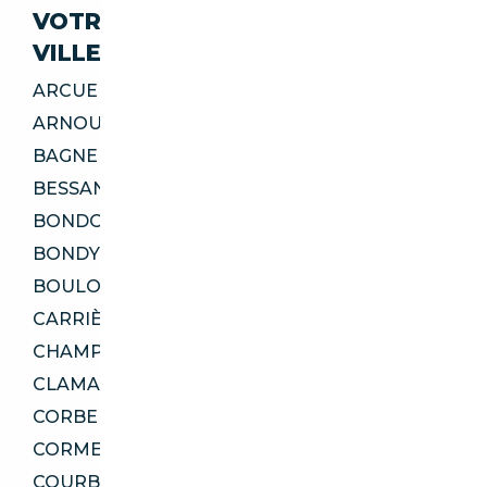
VOTRE IMPORT SÉCURISÉ DANS CES
VILLES
ARCUEIL 94110
ARNOUVILLE 95400
BAGNEUX 92220
BESSANCOURT 95550
BONDOUFLE 91070
BONDY 93140
BOULOGNE-BILLANCOURT 92100
CARRIÈRES-SUR-SEINE 78420
CHAMPIGNY-SUR-MARNE 94500
CLAMART 92140
CORBEIL-ESSONNES 91100
CORMEILLES-EN-PARISIS 95240
COURBEVOIE 92400