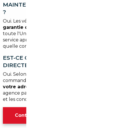
MAINTENUE SUR UN VÉHICULE IMPORTÉ
?
Oui. Les véhicules importés neufs bénéficient de la
garantie constructeur européenne
, valable dans
toute l'Union européenne, y compris en France. Le
service après-vente peut s'effectuer dans n'importe
quelle concession de la marque.
EST-CE QUE VOUS LIVREZ LES VOITURES
DIRECTEMENT À ÉZANVILLE ?
Oui. Selon l'option que vous choisissez lors de la
commande, votre véhicule peut vous être livré
à
votre adresse à Ézanville
ou récupéré à notre
agence parisienne. Les deux options sont disponibles,
et les conditions vous sont précisées dès le départ.
Contacter l'agence Paris