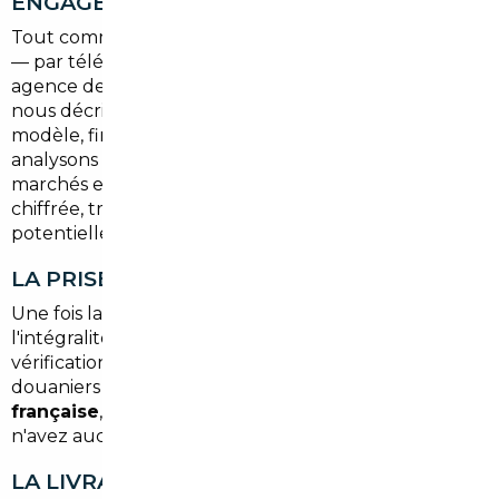
ENGAGEMENT
Tout commence par un échange avec notre équipe
— par téléphone, en ligne, ou directement à notre
agence de
Paris
, la plus proche d'Ézanville. Vous
nous décrivez le véhicule que vous recherchez :
modèle, finition, motorisation, couleur, options. Nous
analysons les opportunités disponibles sur les
marchés européens et vous soumettons une offre
chiffrée, transparente, avec les économies
potentielles clairement détaillées.
LA PRISE EN CHARGE DE A À Z
Une fois la commande validée, nous gérons
l'intégralité du processus : sélection du fournisseur,
vérification du véhicule, gestion des documents
douaniers et administratifs,
immatriculation
française
, contrôle technique si nécessaire. Vous
n'avez aucune démarche à effectuer vous-même.
LA LIVRAISON SELON VOS PRÉFÉRENCES