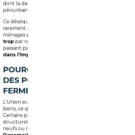
dont la demande est forte dans les zones
périurbaines comme celle d'Ézanville.
Ce déséquilibre entre offre et demande profite
rarement à l'acheteur. Résultat : beaucoup de
ménages paient leur véhicule
2 000 à 6 000 € de
trop
par rapport à ce qu'ils auraient pu obtenir en
passant par un
courtier automobile spécialisé
dans l'import
.
POURQUOI L'EUROPE OUVRE
DES PORTES QUE LA FRANCE
FERME
L'Union européenne garantit la libre circulation des
biens, ce qui inclut les véhicules automobiles.
Certains pays européens pratiquent
structurellement des prix plus bas sur des véhicules
neufs ou récents :
Allemagne, Belgique,