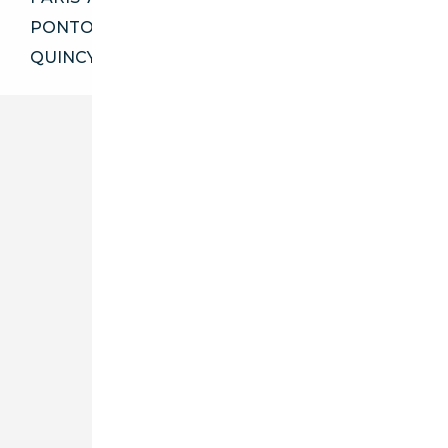
PONTOISE 95300
QUINCY-SOUS-SÉNART 91480