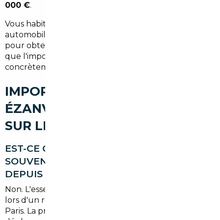
000 €
.
Vous habitez Ézanville, vous avez un projet d'achat
automobile ?
Contactez-nous dès aujourd'hui
pour obtenir une estimation gratuite et découvrir ce
que l'import peut vous faire économiser
concrètement.
IMPORT DE VOITURE À
ÉZANVILLE : VOS QUESTIONS
SUR LE COURTAGE AUTO
EST-CE QUE JE DOIS ME DÉPLACER
SOUVENT POUR IMPORTER UNE VOITURE
DEPUIS ÉZANVILLE ?
Non. L'essentiel des démarches se fait à distance ou
lors d'un rendez-vous unique à notre agence de
Paris. La proximité d'Ézanville avec la capitale rend ce