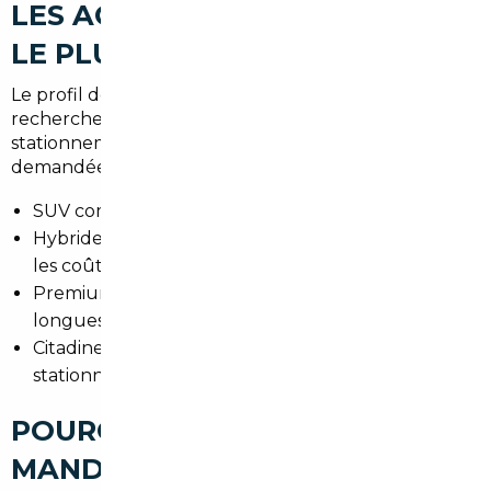
LES ACHETEURS RECHERCHENT
LE PLUS À MEUDON
Le profil de mobilité à Meudon oriente les
recherches : proximité de Paris, besoins familiaux,
stationnement résiduel. Les voitures les plus
demandées :
SUV compacts pour confort et modularité.
Hybrides et hybrides rechargeables pour réduire
les coûts en ville.
Premium (Audi, BMW, Mercedes) pour les trajets
longues distances.
Citadines économiques pour circulation urbaine et
stationnement limité.
POURQUOI FAIRE APPEL À UN
MANDATAIRE AUTO À