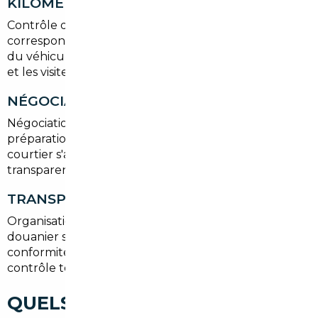
KILOMÉTRAGE
Contrôle des documents, historique d'entretien,
correspondance entre relevés kilométriques et état
du véhicule. Nous privilégions les rapports détaillés
et les visites techniques avant achat.
NÉGOCIATION ET ACHAT
Négociation du prix, vérification légale du vendeur,
préparation des documents d'exportation. Le
courtier s'assure d'un paiement sécurisé et
transparent.
TRANSPORT ET IMMATRICULATION
Organisation du transport vers Meudon, suivi
douanier si nécessaire, obtention des certificats de
conformité, démarches pour la carte grise et
contrôle technique français.
QUELS TYPES DE VOITURES