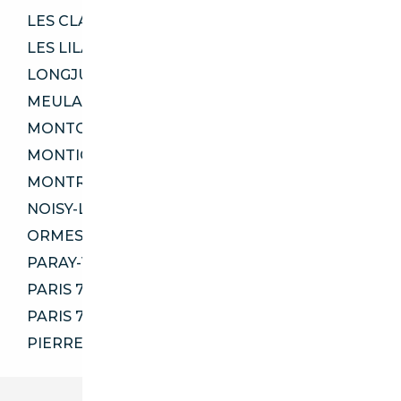
LES CLAYES-SOUS-BOIS 78340
LES LILAS 93260
LONGJUMEAU 91160
MEULAN-EN-YVELINES 78250
MONTGERON 91230
MONTIGNY-LE-BRETONNEUX 78180
MONTROUGE 92120
NOISY-LE-GRAND 93160
ORMESSON-SUR-MARNE 94490
PARAY-VIEILLE-POSTE 94390
PARIS 75008
PARIS 75011
PIERRELAYE 95220