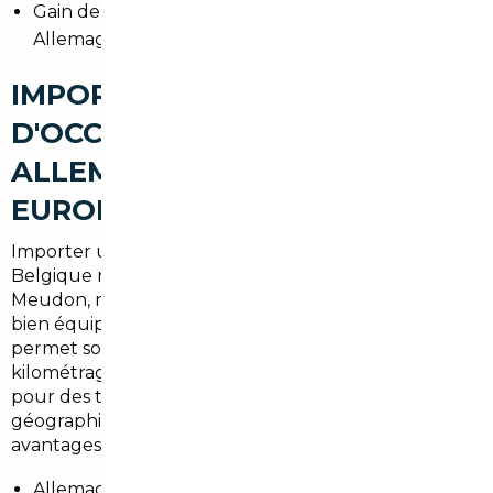
Gain de temps : vous évitez les déplacements en
Allemagne ou en Belgique.
IMPORT DE VOITURES
D'OCCASION À MEUDON :
ALLEMAGNE, BELGIQUE ET
EUROPE
Importer une voiture depuis l'Allemagne ou la
Belgique reste attractif pour les acheteurs de
Meudon, notamment pour les modèles premium et
bien équipés. L'
import voiture Allemagne Meudon
permet souvent d'obtenir des tarifs inférieurs et des
kilométrages cohérents. La Belgique est pratique
pour des transactions plus proches
géographiquement. Chaque pays présente des
avantages :
Allemagne : large offre, modèles premium,