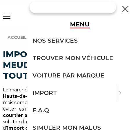
MENU
ACCUEIL
|
AGENCE PARIS
|
MEUDON (92190)
NOS SERVICES
IMPORT VOITURE À
TROUVER MON VÉHICULE
MEUDON : IMPORTEZ EN
TOUTE SÉCURITÉ
VOITURE PAR MARQUE
Le marché automobile autour de Meudon, dans les
IMPORT
Hauts-de-Seine
et l'
Île-de-France
, est dynamique
mais compétitif. Pour trouver une bonne affaire et
éviter les mauvaises surprises, faire appel à un
F.A.Q
courtier automobile Meudon
est souvent la
solution la plus sereine. Nous proposons des services
SIMULER MON MALUS
d'
import occasion Meudon
qui couvrent la