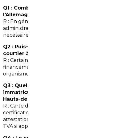
Q1 : Combien de temps prend un import depuis
l'Allemagne vers Meudon ?
R : En général 3 à 6 semaines selon les démarches
administratives, le transport et les contrôles
nécessaires.
Q2 : Puis-je payer en plusieurs fois via un
courtier à Meudon ?
R : Certains courtiers proposent des solutions de
financement ou des partenariats avec des
organismes de crédit ; il faut vérifier au cas par cas.
Q3 : Quels documents dois-je fournir pour
immatriculer une voiture importée dans les
Hauts-de-Seine ?
R : Carte d'identité, justificatif de domicile à Meudon,
certificat de cession, certificat de conformité ou
attestation d'identification, preuve de paiement de la
TVA si applicable.
Q4 : Le courtier garantit-il l'absence de vices