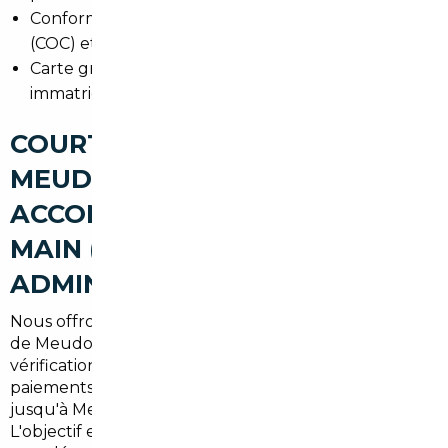
Conformité : certificat de conformité européen
(COC) et adaptabilité aux normes françaises.
Carte grise : délais et documents nécessaires pour
immatriculation dans les Hauts-de-Seine.
COURTIER AUTOMOBILE
MEUDON : UN
ACCOMPAGNEMENT CLÉ EN
MAIN (RECHERCHE,
ADMINISTRATIF, LIVRAISON)
Nous offrons un service complet pour les habitants
de Meudon : recherche ciblée selon vos critères,
vérifications techniques, prises en charge des
paiements sécurisés, organisation du transport
jusqu'à Meudon et finalisation des formalités.
L'objectif est une remise du véhicule prête à rouler,