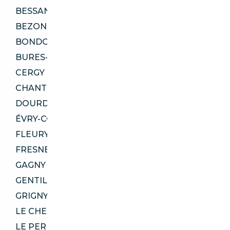
BESSANCOURT 95550
BEZONS 95870
BONDOUFLE 91070
BURES-SUR-YVETTE 91440
CERGY 95000
CHANTELOUP-LES-VIGNES 78570
DOURDAN 91410
ÉVRY-COURCOURONNES 91000
FLEURY-MÉROGIS 91700
FRESNES 94260
GAGNY 93220
GENTILLY 94250
GRIGNY 91350
LE CHESNAY-ROCQUENCOURT 78150
LE PERREUX-SUR-MARNE 94170