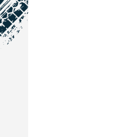
NOS COORDONNÉES
Courtage Auto Grand Est
:
Zone de l'Allan
25600 Vieux-Charmont
03 81 32 32 30
Courtage Auto Bordeaux
:
3 avenue Paul LANGEVIN
33600 PESSAC
05 25 53 07 73
Courtage Auto Paris
:
12 Avenue des Prés
78180 Montigny Le Bretonneux