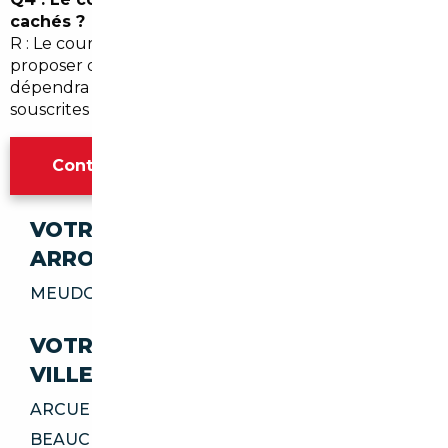
cachés ?
R : Le courtier effectue des vérifications et peut
proposer des expertises détaillées, mais la garantie
dépendra souvent du vendeur et des assurances
souscrites lors de l'achat.
Contacter l'agence Paris
VOTRE IMPORT SÉCURISÉ DANS CES
ARRONDISSEMENTS
MEUDON 92360
VOTRE IMPORT SÉCURISÉ DANS CES
VILLES
ARCUEIL 94110
BEAUCHAMP 95250