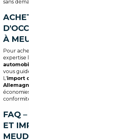
sans démarches supplémentaires pour le client.
ACHETER UNE VOITURE
D'OCCASION AU MEILLEUR PRIX
À MEUDON (SYNTHÈSE)
Pour acheter au meilleur prix à Meudon, combinez
expertise locale et réseau européen : un
courtier
automobile Meudon
ou
mandataire auto Meudon
vous guide de la sélection à l'immatriculation.
L'
import occasion Meudon
depuis l'
import voiture
Allemagne Meudon
ou d'autres pays peut offrir des
économies substantielles si les contrôles et la
conformité sont respectés.
FAQ – COURTIER AUTOMOBILE
ET IMPORT DE VOITURE À
MEUDON