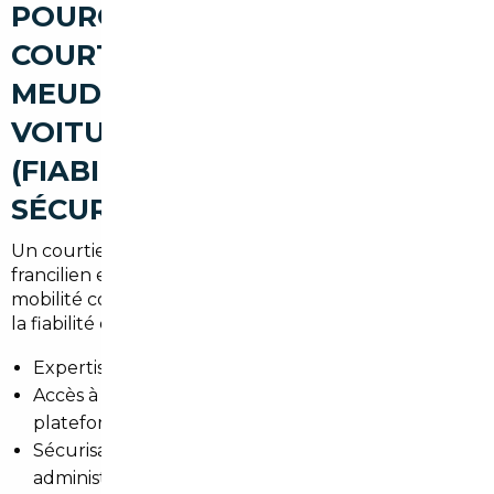
POURQUOI PASSER PAR UN
COURTIER AUTOMOBILE À
MEUDON POUR ACHETER UNE
VOITURE D'OCCASION
(FIABILITÉ, AVANTAGES,
SÉCURISATION)
Un courtier local combine connaissance du marché
francilien et réseaux européens. À Meudon, où la
mobilité comprend trajets domicile-travail vers Paris,
la fiabilité du véhicule est primordiale.
Expertise des contrôles technique et historique.
Accès à des véhicules non visibles sur les
plateformes grand public.
Sécurisation des paiements et des démarches
administratives.