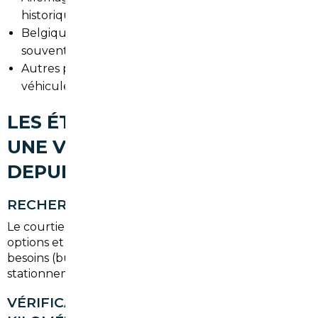
historique bien documenté.
Belgique : coûts logistiques réduits, procédures
souvent plus rapides.
Autres pays d'Europe : opportunités sur les
véhicules récents ou spécifiques.
LES ÉTAPES POUR IMPORTER
UNE VOITURE D'OCCASION
DEPUIS MEUDON
RECHERCHE DU VÉHICULE
Le courtier identifie les annonces fiables, compare les
options et propose une sélection adaptée à vos
besoins (budget, usage en Île-de-France,
stationnement à Meudon).
VÉRIFICATION HISTORIQUE ET