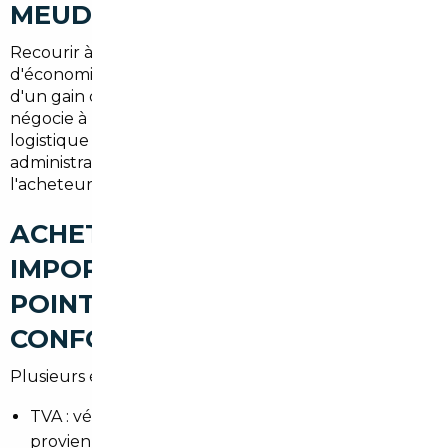
MEUDON
Recourir à un
mandataire auto Meudon
permet
d'économiser sur le prix d'achat tout en bénéficiant
d'un gain de temps considérable. Le mandataire
négocie à l'échelle européenne, coordonne la
logistique et prend en charge les formalités
administratives, ce qui sécurise la transaction pour
l'acheteur local.
ACHETER UNE VOITURE
IMPORTÉE À MEUDON : LES
POINTS DE VIGILANCE (TVA,
CONFORMITÉ, CARTE GRISE)
Plusieurs éléments sont cruciaux :
TVA : vérifier le statut TVA selon que le véhicule
provienne d'un pays UE ou hors UE.