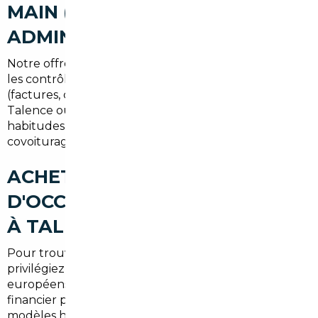
MAIN (RECHERCHE,
ADMINISTRATIF, LIVRAISON)
Notre offre locale inclut la recherche personnalisée,
les contrôles techniques, la gestion administrative
(factures, certificats de conformité) et la livraison à
Talence ou Bordeaux. Nous nous adaptons aux
habitudes de mobilité locales : trajets domicile-travail,
covoiturage et usage périurbain.
ACHETER UNE VOITURE
D'OCCASION AU MEILLEUR PRIX
À TALENCE (SYNTHÈSE)
Pour trouver un véhicule fiable et économique,
privilégiez un courtier local qui maîtrise les marchés
européens et les spécificités de la Gironde. Le gain
financier peut être significatif, surtout sur les
modèles hybrides et premium, et le service évite les