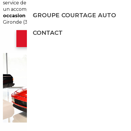
service de
courtier automobile Talence
propose
un accompagnement localisé pour l'
import
GROUPE COURTAGE AUTO
occasion Talence
, adapté aux spécificités de la
Gironde (33) et de la région Nouvelle-Aquitaine.
CONTACT
Contacter l'agence Bordeaux