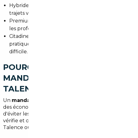
Hybrides pour les déplacements urbains et les
trajets vers Bordeaux centre.
Premium allemandes (BMW, Audi, Mercedes) pour
les professionnels et cadres.
Citadines sobres pour étudiants et jeunes actifs,
pratiques avec le tramway et le stationnement
difficile.
POURQUOI FAIRE APPEL À UN
MANDATAIRE AUTO À
TALENCE
Un
mandataire auto Talence
permet de réaliser
des économies substantielles, de gagner du temps et
d'éviter les formalités. Il travaille pour vous, négocie,
vérifie et organise la livraison, souvent directement à
Talence ou sur rendez-vous à Bordeaux.