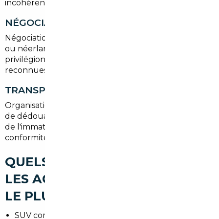
incohérences et signalons tout risque potentiel.
NÉGOCIATION ET ACHAT
Négociation du prix sur les marchés allemand, belge
ou néerlandais et sécurisation du paiement. Nous
privilégions les vendeurs sérieux et les concessions
reconnues.
TRANSPORT ET IMMATRICULATION
Organisation du transport vers Talence, démarches
de dédouanement si nécessaire, et prise en charge
de l'immatriculation en Gironde (carte grise,
conformité, passage à la DREAL si requis).
QUELS TYPES DE VOITURES
LES ACHETEURS RECHERCHENT
LE PLUS À TALENCE
SUV compacts pour familles et terrains périurbains.