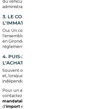
du véhicule, les contrôles et les démarches
administratives.
3. LE COURTIER GÈRE-T-IL
L'IMMATRICULATION EN GIRONDE ?
Oui. Un courtier ou mandataire prend en charge
l'ensemble des démarches pour obtenir la carte grise
en Gironde (33) et assurer la conformité à la
réglementation française.
4. PUIS-JE ESSAYER LA VOITURE AVANT
L'ACHAT SI ELLE EST IMPORTÉE ?
Souvent oui : nous organisons un contrôle sur place
et, lorsque possible, un essai ou une expertise
indépendante avant finalisation de l'achat.
Pour un accompagnement personnalisé à Talence,
contactez un
courtier automobile Talence
ou un
mandataire auto Talence
pour estimer votre projet
d'
import occasion Talence
dès aujourd'hui.