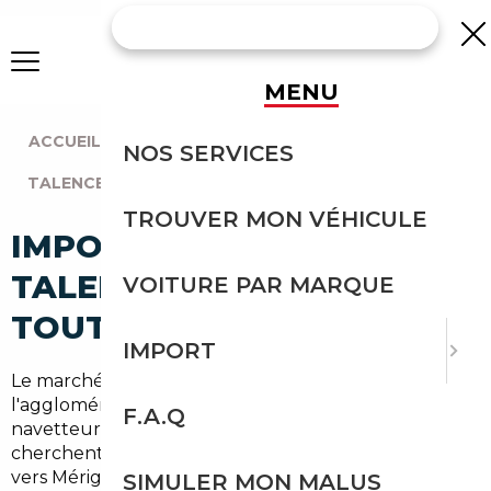
MENU
ACCUEIL
|
AGENCE BORDEAUX
|
NOS SERVICES
TALENCE (33400)
TROUVER MON VÉHICULE
IMPORT VOITURE À
TALENCE : IMPORTEZ EN
VOITURE PAR MARQUE
TOUTE SÉCURITÉ
IMPORT
Le marché de l'occasion à Talence et dans
l'agglomération bordelaise évolue rapidement. Entre
F.A.Q
navetteurs qui prennent le tram et les familles qui
cherchent des modèles économes pour les trajets
vers Mérignac ou Pessac, la demande est forte. Notre
SIMULER MON MALUS