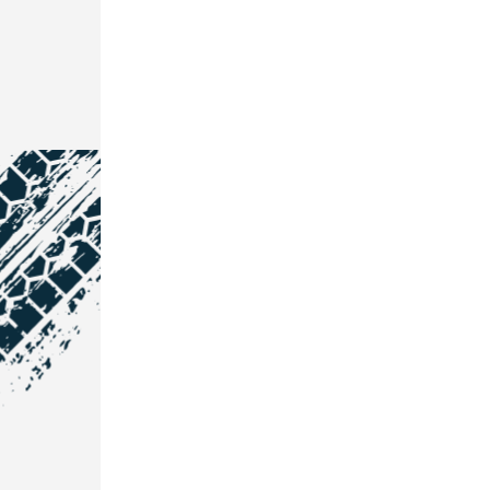
NOS COORDONNÉES
Courtage Auto Grand Est
:
Zone de l'Allan
25600 Vieux-Charmont