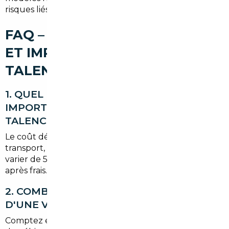
risques liés à l'import.
FAQ – COURTIER AUTOMOBILE
ET IMPORT DE VOITURE À
TALENCE
1. QUEL EST LE COÛT MOYEN D'UN
IMPORT DEPUIS L'ALLEMAGNE VERS
TALENCE ?
Le coût dépend du véhicule et des formalités (TVA,
transport, conformité). En général, l'économie peut
varier de 5 à 20 % par rapport au marché français
après frais.
2. COMBIEN DE TEMPS PREND L'IMPORT
D'UNE VOITURE JUSQU'À TALENCE ?
Comptez entre 3 et 8 semaines selon la disponibilité