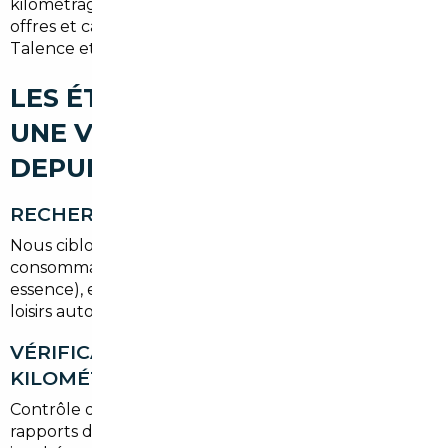
kilométrages. Un mandataire local sait comparer les
offres et calculer le coût réel d'importation pour
Talence et Bordeaux Métropole.
LES ÉTAPES POUR IMPORTER
UNE VOITURE D'OCCASION
DEPUIS TALENCE
RECHERCHE DU VÉHICULE
Nous ciblons les véhicules selon vos critères : budget,
consommation, motorisation (hybride, diesel récent,
essence), et usage (trajets domicile-travail, famille,
loisirs autour du Bassin d'Arcachon).
VÉRIFICATION HISTORIQUE ET
KILOMÉTRAGE
Contrôle des factures d'entretien, du carnet, et des
rapports de contrôle technique. Nous repérons les