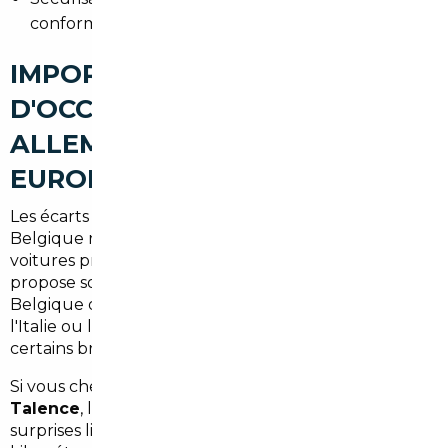
conformité réalisées pour vous.
IMPORT DE VOITURES
D'OCCASION À TALENCE :
ALLEMAGNE, BELGIQUE ET
EUROPE
Les écarts de prix entre la France et l'Allemagne ou la
Belgique restent intéressants, notamment pour les
voitures premium et les SUV. Le marché allemand
propose souvent des véhicules très bien équipés, la
Belgique offre une large gamme de citadines et
l'Italie ou l'Espagne peuvent être intéressants pour
certains breaks et coupés.
Si vous cherchez un
import voiture Allemagne
Talence
, le recours à un courtier évite les mauvaises
surprises liées à la TVA, aux options et aux