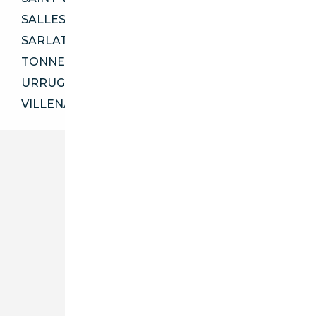
SALLES 33770
SARLAT-LA-CANÉDA 24200
TONNEINS 47400
URRUGNE 64700
VILLENAVE-D'ORNON 33140