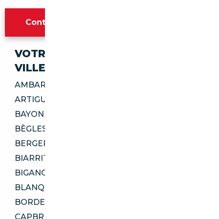
Contacter l'agence Bordeaux
VOTRE IMPORT SÉCURISÉ DANS CES
VILLES
AMBARÈS-ET-LAGRAVE 33440
ARTIGUES-PRÈS-BORDEAUX 33370
BAYONNE 64100
BÈGLES 33130
BERGERAC 24100
BIARRITZ 64200
BIGANOS 33380
BLANQUEFORT 33290
BORDEAUX 33100
CAPBRETON 40130