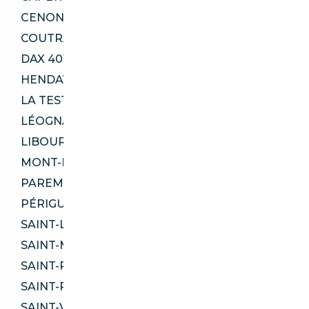
CENON 33150
COUTRAS 33230
DAX 40100
HENDAYE 64700
LA TESTE-DE-BUCH 33115
LÉOGNAN 33850
LIBOURNE 33500
MONT-DE-MARSAN 40000
PAREMPUYRE 33290
PÉRIGUEUX 24000
SAINT-LOUBÈS 33450
SAINT-MÉDARD-EN-JALLES 33160
SAINT-PAUL-LÈS-DAX 40990
SAINT-PIERRE-DU-MONT 40280
SAINT-VINCENT-DE-TYROSSE 40230