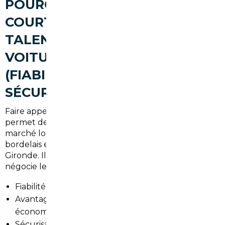
POURQUOI PASSER PAR UN
COURTIER AUTOMOBILE À
TALENCE POUR ACHETER UNE
VOITURE D'OCCASION
(FIABILITÉ, AVANTAGES,
SÉCURISATION)
Faire appel à un professionnel implanté à Talence
permet de gagner en sérénité. Un courtier connaît le
marché local, les attentes des automobilistes
bordelais et les contraintes administratives en
Gironde. Il sécurise l'achat, vérifie l'historique et
négocie le meilleur prix.
Fiabilité : contrôle technique et historique certifié.
Avantages : accès à des offres en Europe,
économies sur les modèles mal valorisés en France.
Sécurisation : démarches administratives et