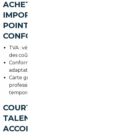
ACHETER UNE VOITURE
IMPORTÉE À TALENCE : LES
POINTS DE VIGILANCE (TVA,
CONFORMITÉ, CARTE GRISE)
TVA : vérifier le statut TVA du vendeur pour éviter
des coûts surprises.
Conformité : contrôle des normes européennes et
adaptations nécessaires.
Carte grise : démarches en Préfecture ou via un
professionnel habilité, vignettes et plaques
temporaires.
COURTIER AUTOMOBILE
TALENCE : UN
ACCOMPAGNEMENT CLÉ EN