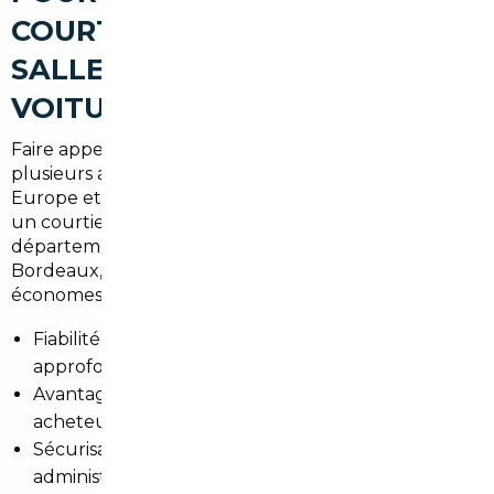
COURTIER AUTOMOBILE À
SALLES POUR ACHETER UNE
VOITURE D'OCCASION
Faire appel à un professionnel local présente
plusieurs avantages : expertise du marché, réseau en
Europe et sécurisation juridique. À Salles (Gironde),
un courtier connaît les contraintes locales : routes
départementales, trajets vers La Teste-de-Buch ou
Bordeaux, et préférences pour les véhicules
économes ou spacieux.
Fiabilité : contrôle technique et historique
approfondi.
Avantages financiers : accès à des prix nets
acheteurs en Europe.
Sécurisation : contrats transparents et gestion
administrative.