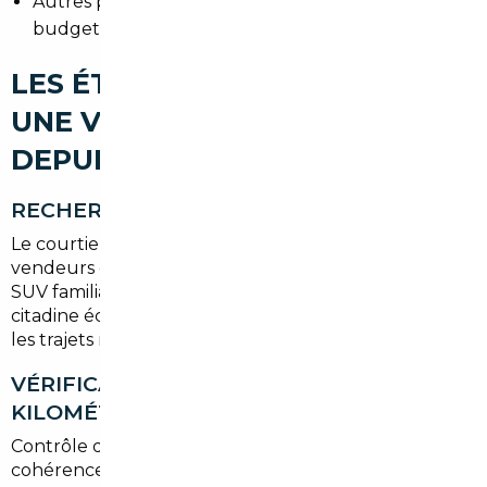
Autres pays UE : alternatives intéressantes selon le
budget et les normes.
LES ÉTAPES POUR IMPORTER
UNE VOITURE D'OCCASION
DEPUIS SALLES
RECHERCHE DU VÉHICULE
Le courtier cible les annonces fiables, vérifie les
vendeurs et sélectionne en fonction de vos critères :
SUV familial pour les excursions autour du Bassin,
citadine économique pour la ville, ou hybride pour
les trajets mixtes.
VÉRIFICATION HISTORIQUE ET
KILOMÉTRAGE
Contrôle des factures, historique d'entretien et
cohérence du kilométrage. Nous utilisons des