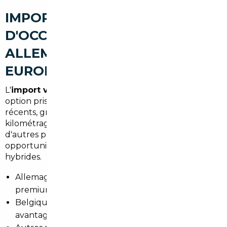
IMPORT DE VOITURES
D'OCCASION À SALLES :
ALLEMAGNE, BELGIQUE ET
EUROPE
L'
import voiture Allemagne Salles
reste une
option prisée pour les modèles premium et diesel
récents, grâce à une offre abondante et des
kilométrages souvent maîtrisés. La Belgique et
d'autres pays européens offrent aussi des
opportunités, notamment pour les citadines et
hybrides.
Allemagne : large choix, bonnes finitions, modèles
premium.
Belgique : proximité, coûts d'export souvent
avantageux.