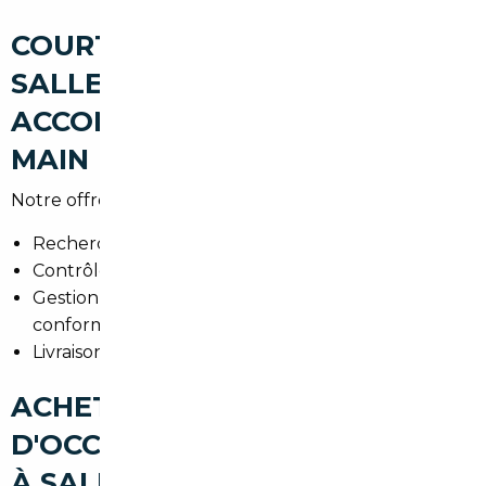
COURTIER AUTOMOBILE
SALLES : UN
ACCOMPAGNEMENT CLÉ EN
MAIN
Notre offre couvre :
Recherche personnalisée selon budget et usage.
Contrôles techniques et historiques en amont.
Gestion administrative : TVA, certificat de
conformité, carte grise.
Livraison à Salles ou point de retrait proche.
ACHETER UNE VOITURE
D'OCCASION AU MEILLEUR PRIX
À SALLES