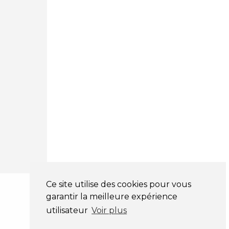
03 81 32 32 30
Mentions légales
CGV
NOS HORAIRES
LUNDI : 9H00 - 18H00
MARDI : 9H00 - 18H00
MERCREDI : 9H00 - 18H00
JEUDI : 9H00 - 18H00
VENDREDI : 9H00 - 18H00
SAMEDI : 9H00 - 12H00
DIMANCHE : FERMÉ
Ce site utilise des cookies pour vous
garantir la meilleure expérience
utilisateur
Voir plus