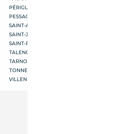
PÉRIGUEUX 24000
PESSAC 33600
SAINT-ANDRÉ-DE-CUBZAC 33240
SAINT-JEAN-D'ILLAC 33127
SAINT-PIERRE-DU-MONT 40280
TALENCE 33400
TARNOS 40220
TONNEINS 47400
VILLENEUVE-SUR-LOT 47300