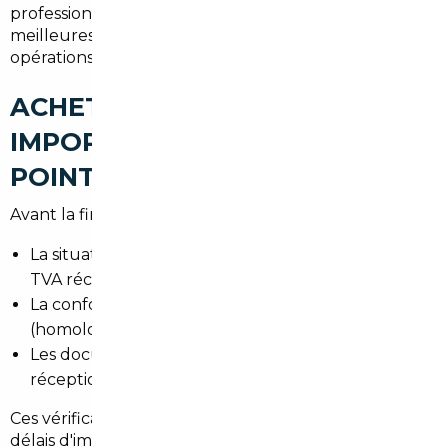
professionnel gère les formalités, repère les
meilleures affaires et assure la traçabilité des
opérations.
ACHETER UNE VOITURE
IMPORTÉE À SALLES : LES
POINTS DE VIGILANCE
Avant la finalisation, vérifiez :
La situation TVA : véhicule intra-UE ou hors UE,
TVA récupérable ou incluse.
La conformité aux normes françaises
(homologation et équipement).
Les documents nécessaires pour la carte grise et la
réception si besoin.
Ces vérifications évitent des coûts imprévus et des
délais d'immatriculation.