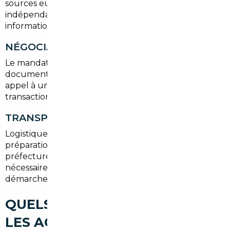
sources européennes et des diagnostics
indépendants pour garantir l'authenticité des
informations.
NÉGOCIATION ET ACHAT
Le mandataire négocie le prix, rédige ou vérifie les
documents et organise le paiement sécurisé. Faire
appel à un professionnel évite les pièges des
transactions internationales.
TRANSPORT ET IMMATRICULATION
Logistique de rapatriement jusqu'à Salles,
préparation des documents pour la douane et la
préfecture, obtention de plaques provisoires si
nécessaire. Nous prenons en charge l'ensemble des
démarches administratives.
QUELS TYPES DE VOITURES
LES ACHETEURS RECHERCHENT