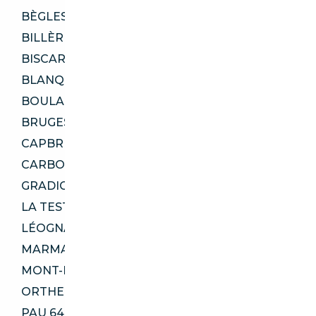
BÈGLES 33130
BILLÈRE 64140
BISCARROSSE 40600
BLANQUEFORT 33290
BOULAZAC ISLE MANOIRE 24330
BRUGES 33520
CAPBRETON 40130
CARBON-BLANC 33560
GRADIGNAN 33170
LA TESTE-DE-BUCH 33260
LÉOGNAN 33850
MARMANDE 47200
MONT-DE-MARSAN 40000
ORTHEZ 64300
PAU 64000