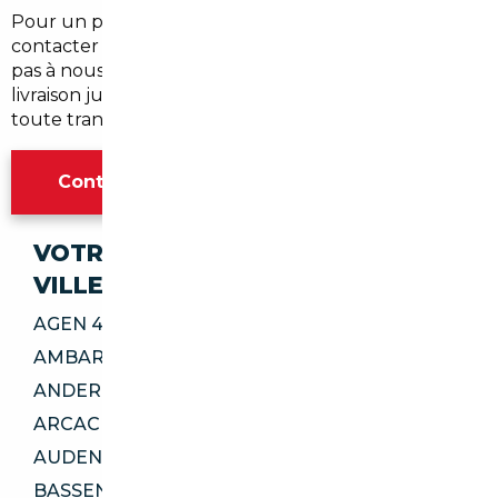
Pour un projet d'
import occasion Salles
ou pour
contacter un
courtier automobile Salles
, n'hésitez
pas à nous solliciter : recherche, négociation et
livraison jusqu'à Salles (Gironde) sont opérées en
toute transparence.
Contacter l'agence Bordeaux
VOTRE IMPORT SÉCURISÉ DANS CES
VILLES
AGEN 47000
AMBARÈS-ET-LAGRAVE 33440
ANDERNOS-LES-BAINS 33510
ARCACHON 33120
AUDENGE 33980
BASSENS 33530