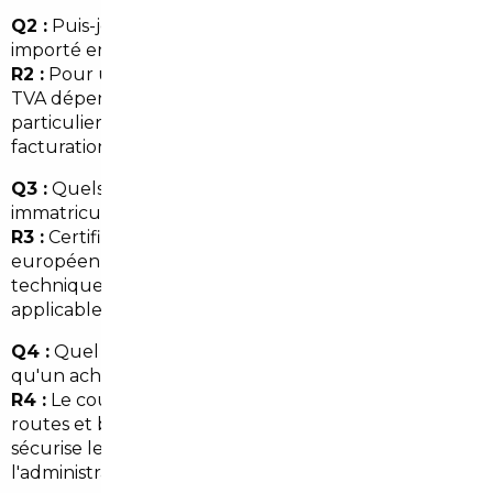
Q2 :
Puis-je récupérer la TVA sur un véhicule
importé en provenance de l'UE ?
R2 :
Pour un véhicule d'occasion acheté dans l'UE, la
TVA dépend du statut du vendeur (professionnel ou
particulier). Le mandataire vous informe et gère la
facturation.
Q3 :
Quels documents sont nécessaires pour
immatriculer le véhicule à Salles ?
R3 :
Certificat de cession, certificat de conformité
européen, justificatif de domicile (Salles), contrôle
technique et preuve de paiement de la TVA si
applicable.
Q4 :
Quel est l'intérêt d'un courtier local plutôt
qu'un achat direct en ligne ?
R4 :
Le courtier local apporte une expertise des
routes et besoins régionaux (Nouvelle-Aquitaine),
sécurise les transactions et prend en charge
l'administratif, réduisant les risques pour l'acheteur.