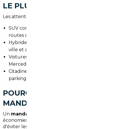
LE PLUS À SALLES
Les attentes varient selon les usages :
SUV compacts et familiaux pour la côte et les
routes départementales.
Hybrides et électriques pour réduire les coûts en
ville et autour de Bordeaux.
Voitures premium d'occasion (Audi, BMW,
Mercedes) pour confort et long trajet.
Citadines économes pour la vie quotidienne et les
parkings étroits.
POURQUOI FAIRE APPEL À UN
MANDATAIRE AUTO À SALLES
Un
mandataire auto Salles
permet de réaliser des
économies substantielles, de gagner du temps et
d'éviter les risques liés aux achats transfrontaliers. Le