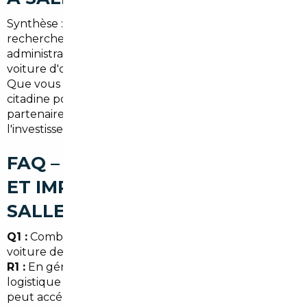
Synthèse : combiner l'expertise d'un courtier, une
recherche européenne ciblée et une gestion
administrative rigoureuse permet d'acheter une
voiture d'occasion au meilleur prix à Salles (Gironde).
Que vous cherchiez un SUV pour la famille, une
citadine pour la ville ou une berline premium, le bon
partenaire réduit les risques et optimise
l'investissement.
FAQ – COURTIER AUTOMOBILE
ET IMPORT DE VOITURE À
SALLES
Q1 :
Combien de temps faut-il pour importer une
voiture depuis l'Allemagne jusqu'à Salles ?
R1 :
En général 2 à 6 semaines selon les inspections, la
logistique et les formalités douanières. Un courtier
peut accélérer les démarches.