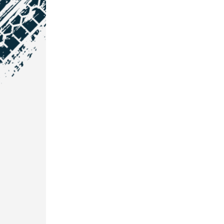
NOS COORDONNÉES
Courtage Auto Grand Est
:
Zone de l'Allan
25600 Vieux-Charmont
03 81 32 32 30
Courtage Auto Bordeaux
:
3 avenue Paul LANGEVIN
33600 PESSAC
05 25 53 07 73
Courtage Auto Paris
:
12 Avenue des Prés
78180 Montigny Le Bretonneux