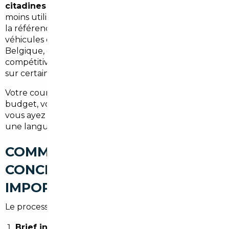
citadines récentes et les SUV compacts
, souvent
moins utilisés et bien entretenus. L'Allemagne reste
la référence pour les berlines premium et les
véhicules d'entreprise avec kilométrage maîtrisé. La
Belgique, quant à elle, est particulièrement
compétitive sur les véhicules neufs avec option ou
sur certains hybrides rechargeables.
Votre courtier identifie le bon marché selon votre
budget, votre usage et vos préférences — sans que
vous ayez à comparer des dizaines d'annonces dans
une langue que vous ne maîtrisez pas.
COMMENT SE DÉROULE
CONCRÈTEMENT VOTRE
IMPORT
Le process est structuré et transparent :
Brief initial
: vous définissez votre véhicule idéal,