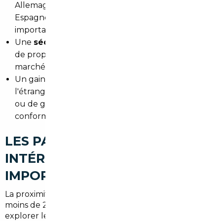
Allemagne, Belgique, Luxembourg, Portugal,
Espagne — autant de pays avec des parcs
importants et des fiscalités favorables.
Une
sécurité juridique totale
: contrôle du titre
de propriété, vérification des gages, conformité au
marché français.
Un gain de temps réel : pas besoin de se déplacer à
l'étranger, de comprendre une langue étrangère
ou de gérer seul la douane et le certificat de
conformité.
LES PAYS LES PLUS
INTÉRESSANTS POUR
IMPORTER DEPUIS LA GIRONDE
La proximité de Carbon-Blanc avec l'Espagne (à
moins de 2h30 de route) en fait une ville idéale pour
explorer le marché ibérique, notamment pour les