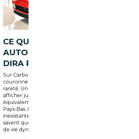
CE QUE LE MARCHÉ
AUTOMOBILE LOCAL NE VOUS
DIRA PAS
Sur Carbon-Blanc et dans toute la première
couronne de Bordeaux, les concessions jouent sur la
rareté. Un SUV familial de milieu de gamme peut
afficher jusqu'à
15 à 20 % de plus
qu'un véhicule
équivalent importé d'Allemagne, de Belgique ou des
Pays-Bas. Les stocks sont limités, les remises quasi
inexistantes sur les modèles prisés, et les vendeurs
savent que la demande dépasse l'offre dans ce bassin
de vie dynamique.