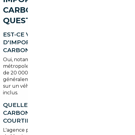
CARBON-BLANC : VOS
QUESTIONS SUR LE SUJET
EST-CE VRAIMENT RENTABLE
D'IMPORTER UN VÉHICULE DEPUIS
CARBON-BLANC ?
Oui, notamment parce que les prix pratiqués dans la
métropole bordelaise sont élevés. Pour un budget
de 20 000 € à 35 000 €, l'import permet
généralement d'économiser
entre 3 000 et 7 000 €
sur un véhicule comparable, honoraires du courtier
inclus.
QUELLE EST LA DISTANCE ENTRE
CARBON-BLANC ET L'AGENCE DU
COURTIER ?
L'agence partenaire est située à
Bordeaux
, à moins