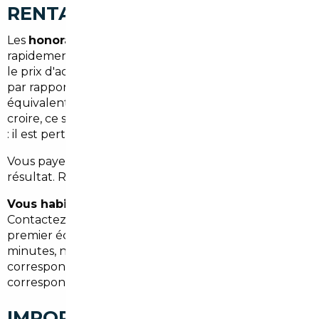
RENTABILISÉ
Les
honoraires démarrent à 1 500 €
, une somme
rapidement absorbée par les économies réalisées sur
le prix d'achat — souvent
3 000 à 8 000 € d'écart
par rapport au marché local pour un véhicule
équivalent. Et contrairement à ce que l'on pourrait
croire, ce service n'est pas réservé aux achats de luxe
: il est pertinent dès 15 000 € de budget.
Vous payez pour la tranquillité, la compétence et le
résultat. Rien de plus, rien de moins.
Vous habitez Carbon-Blanc ou ses environs ?
Contactez notre équipe basée à Bordeaux pour un
premier échange sans engagement. En quelques
minutes, nous évaluons ensemble si l'import
correspond à votre projet et quel pays cible
correspond le mieux à vos attentes.
IMPORT DE VOITURE À