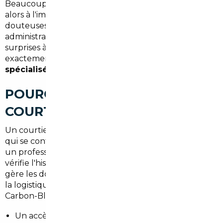
Beaucoup d'acheteurs Carbon-Blancais pensent
alors à l'import, mais s'y frottent sans filet : annonces
douteuses, vendeurs étrangers peu réactifs, gestion
administrative sous-estimée, et parfois de mauvaises
surprises à la réception du véhicule. C'est
exactement là qu'intervient un
courtier automobile
spécialisé en import
.
POURQUOI FAIRE APPEL À UN
COURTIER CHANGE TOUT
Un courtier automobile, ce n'est pas un intermédiaire
qui se contente de transmettre une annonce. C'est
un professionnel qui connaît les réseaux européens,
vérifie l'historique des véhicules, négocie les prix,
gère les documents d'immatriculation et coordonne
la logistique jusqu'à vous. Pour un résident de
Carbon-Blanc, cela signifie :
Un accès à des
marchés inaccessibles en solo
: