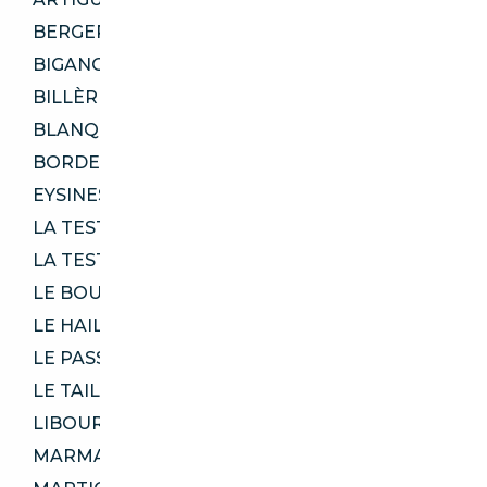
BERGERAC 24100
BIGANOS 33380
BILLÈRE 64140
BLANQUEFORT 33290
BORDEAUX 33800
EYSINES 33320
LA TESTE-DE-BUCH 33115
LA TESTE-DE-BUCH 33260
LE BOUSCAT 33110
LE HAILLAN 33185
LE PASSAGE 47520
LE TAILLAN-MÉDOC 33320
LIBOURNE 33500
MARMANDE 47200