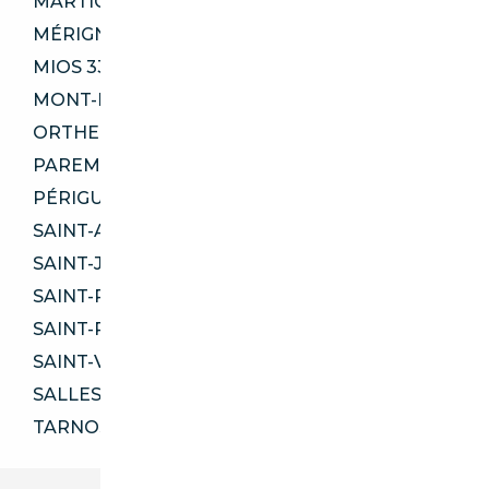
MARTIGNAS-SUR-JALLE 33127
MÉRIGNAC 33700
MIOS 33380
MONT-DE-MARSAN 40000
ORTHEZ 64300
PAREMPUYRE 33290
PÉRIGUEUX 24000
SAINT-ANDRÉ-DE-CUBZAC 33240
SAINT-JEAN-DE-LUZ 64500
SAINT-PAUL-LÈS-DAX 40990
SAINT-PIERRE-DU-MONT 40280
SAINT-VINCENT-DE-TYROSSE 40230
SALLES 33770
TARNOS 40220