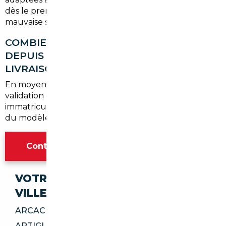
dès le premier rendez-vous pour éviter toute
mauvaise surprise.
COMBIEN DE TEMPS PREND UN IMPORT
DEPUIS LA SIGNATURE JUSQU'À LA
LIVRAISON À CARBON-BLANC ?
En moyenne, comptez
3 à 6 semaines
entre la
validation de la commande et la livraison du véhicule
immatriculé, selon le pays source et la disponibilité
du modèle choisi.
Contacter l'agence Bordeaux
VOTRE IMPORT SÉCURISÉ DANS CES
VILLES
ARCACHON 33120
ARTIGUES-PRÈS-BORDEAUX 33370