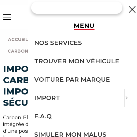
MENU
ACCUEIL
|
AGENCE BORDEAUX
|
NOS SERVICES
CARBON-BLANC (33560)
TROUVER MON VÉHICULE
IMPORT VOITURE À
CARBON-BLANC :
VOITURE PAR MARQUE
IMPORTEZ EN TOUTE
IMPORT
SÉCURITÉ
F.A.Q
Carbon-Blanc, commune de près de
8 500 habitants
intégrée dans la métropole bordelaise, bénéficie
d'une position particulièrement stratégique pour
SIMULER MON MALUS