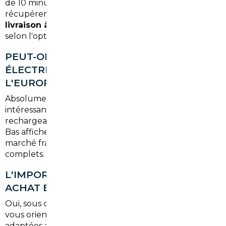
de 10 minutes de Carbon-Blanc. Vous pouvez y
récupérer votre véhicule ou opter pour une
livraison à domicile
directement à Carbon-Blanc
selon l'option retenue.
PEUT-ON IMPORTER UN VÉHICULE
ÉLECTRIQUE OU HYBRIDE DEPUIS
L'EUROPE ?
Absolument. C'est même l'un des segments les plus
intéressants à l'import : certains hybrides
rechargeables disponibles en Belgique ou aux Pays-
Bas affichent des prix significativement inférieurs au
marché français, avec des équipements souvent plus
complets.
L'IMPORT EST-IL POSSIBLE POUR UN
ACHAT EN LEASING OU FINANCEMENT ?
Oui, sous certaines conditions. Votre courtier peut
vous orienter vers des solutions de financement
adaptées aux véhicules importés. Ce point est abordé