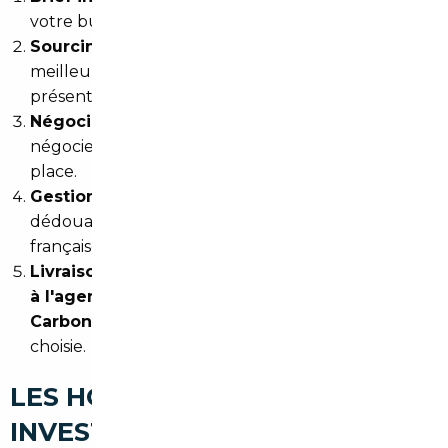
votre budget, vos critères non négociables.
Sourcing européen
: le courtier identifie les
meilleures opportunités via ses réseaux et vous
présente une sélection validée.
Négociation et achat sécurisé
: le courtier
négocie, vérifie et sécurise la transaction à votre
place.
Gestion administrative
: certificat de conformité,
dédouanement si nécessaire, immatriculation
française.
Livraison
: le véhicule peut être livré directement
à l'agence de Bordeaux
ou
à votre domicile à
Carbon-Blanc
, selon votre préférence et l'option
choisie.
LES HONORAIRES : UN
INVESTISSEMENT VITE