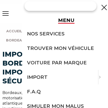
MENU
ACCUEIL
|
AGENCE BORDEAUX
|
NOS SERVICES
BORDEAUX (33200)
TROUVER MON VÉHICULE
IMPORT VOITURE À
BORDEAUX LAC :
VOITURE PAR MARQUE
IMPORTEZ EN TOUTE
IMPORT
SÉCURITÉ
F.A.Q
Bordeaux, avec ses
260 000 ménages
et un taux de
motorisation parmi les plus élevés de la façade
atlantique, est une ville où la voiture reste un
SIMULER MON MALUS