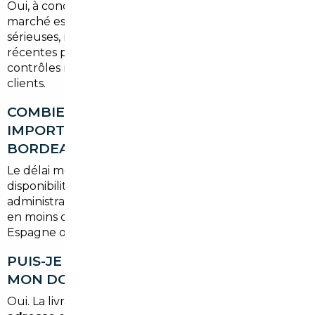
Oui, à condition de bien sélectionner les véhicules. Le
marché espagnol présente des opportunités
sérieuses, notamment sur des SUV et des citadines
récentes peu kilométrées. Nous effectuons des
contrôles rigoureux avant toute proposition à nos
clients.
COMBIEN DE TEMPS FAUT-IL POUR
IMPORTER UNE VOITURE DEPUIS
BORDEAUX ?
Le délai moyen est de
3 à 5 semaines
, selon la
disponibilité du véhicule et la complexité
administrative. Dans certains cas, nous pouvons livrer
en moins de 3 semaines pour des sourçages en
Espagne ou en Belgique.
PUIS-JE ME FAIRE LIVRER LE VÉHICULE À
MON DOMICILE EN GIRONDE ?
Oui. La livraison est possible
directement à votre