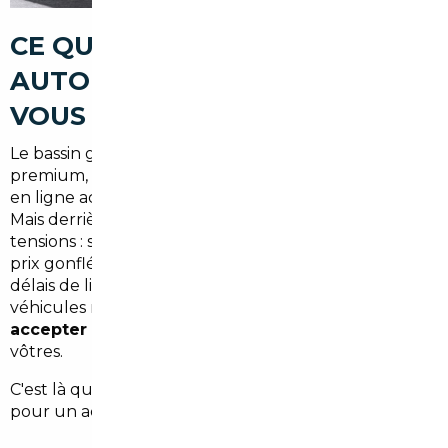
CE QUE LE MARCHÉ
AUTOMOBILE BORDELAIS NE
VOUS DIT PAS
Le bassin girondin est dynamique : concessions
premium, réseaux de VO bien fournis, plateformes
en ligne actives. En apparence, l'offre semble large.
Mais derrière cette abondance se cachent des
tensions : stocks limités sur certains modèles récents,
prix gonflés par la forte demande urbaine, et des
délais de livraison parfois décourageants sur les
véhicules neufs.
Acheter en local, c'est souvent
accepter les conditions du vendeur
— pas les
vôtres.
C'est là que l'import automobile prend tout son sens
pour un acheteur basé à Bordeaux.