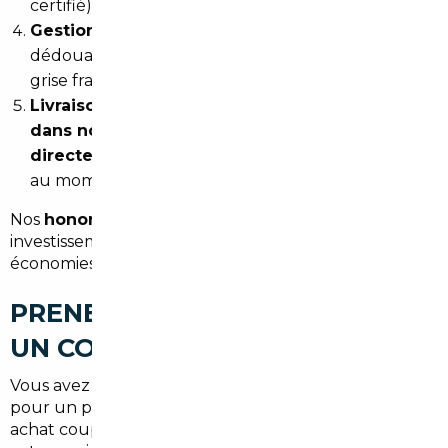
certifié) avant toute proposition.
Gestion administrative complète
: importation,
dédouanement si nécessaire, homologation, carte
grise française.
Livraison flexible
: vous récupérez votre véhicule
dans notre agence de Bordeaux ou
directement à votre adresse
, selon votre choix
au moment de la commande.
Nos
honoraires démarrent à partir de 1 500 €
, un
investissement souvent largement compensé par les
économies réalisées sur le prix du véhicule lui-même.
PRENEZ RENDEZ-VOUS AVEC
UN COURTIER À BORDEAUX
Vous avez un projet d'achat automobile ? Que ce soit
pour un premier véhicule, un remplacement ou un
achat coup de cœur, nous vous aidons à concrétiser