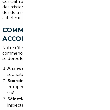
Ces chiffres ne sont pas des promesses — ils reflètent
des missions menées avec rigueur, dans le respect
des délais et des exigences techniques de chaque
acheteur.
COMMENT NOUS VOUS
ACCOMPAGNONS, DE A À Z
Notre rôle de
courtier automobile à Bordeaux
commence bien avant la transaction. Voici comment
se déroule une mission type :
Analyse de vos besoins
: usage, budget, délai
souhaité, critères non négociables.
Sourcing ciblé
: recherche active sur les marchés
européens les plus pertinents selon le véhicule
visé.
Sélection et vérification
: chaque véhicule est
inspecté (ou fait l'objet d'un rapport expert