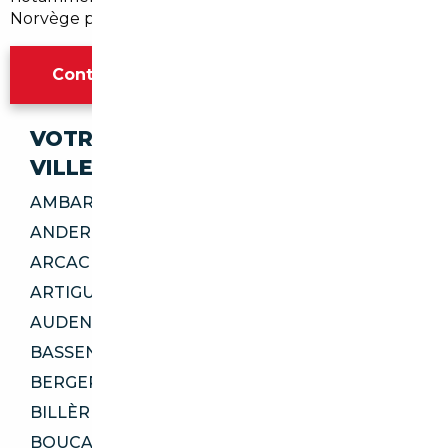
Norvège pour certains modèles.
Contacter l'agence Bordeaux
VOTRE IMPORT SÉCURISÉ DANS CES
VILLES
AMBARÈS-ET-LAGRAVE 33440
ANDERNOS-LES-BAINS 33510
ARCACHON 33120
ARTIGUES-PRÈS-BORDEAUX 33370
AUDENGE 33980
BASSENS 33530
BERGERAC 24100
BILLÈRE 64140
BOUCAU 64340