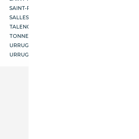
SAINT-PIERRE-DU-MONT 40280
SALLES 33770
TALENCE 33400
TONNEINS 47400
URRUGNE 64122
URRUGNE 64700