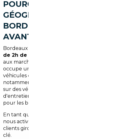
POURQUOI LA POSITION
GÉOGRAPHIQUE DE
BORDEAUX EST UN VRAI
AVANTAGE
Bordeaux n'est pas n'importe quelle ville. À
moins
de 2h de la frontière espagnole
et bien connectée
aux marchés allemand, belge et portugais, elle
occupe une position stratégique pour l'import de
véhicules européens. Le marché ibérique,
notamment, recèle régulièrement des opportunités
sur des véhicules peu kilométrés avec des standards
d'entretien élevés. L'Allemagne reste une référence
pour les berlines premium et les utilitaires récents.
En tant que
courtier automobile basé à Bordeaux
,
nous activons ces circuits régulièrement pour nos
clients girondins — avec des économies concrètes à la
clé.