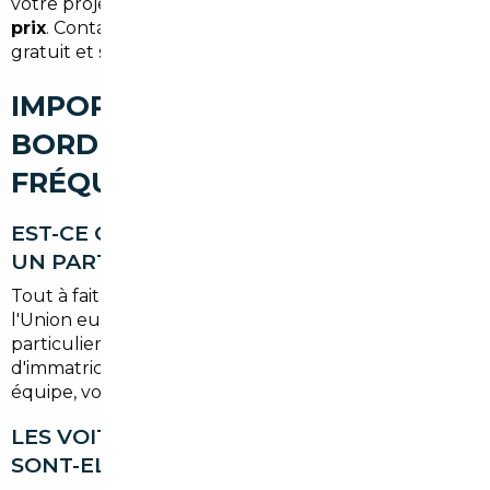
votre projet
sans stress, sans surprise et au bon
prix
. Contactez-nous pour un premier échange
gratuit et sans engagement.
IMPORT DE VOITURE À
BORDEAUX : VOS QUESTIONS
FRÉQUENTES
EST-CE QUE L'IMPORT EST LÉGAL POUR
UN PARTICULIER À BORDEAUX ?
Tout à fait. L'achat d'un véhicule dans un pays de
l'Union européenne est parfaitement légal pour un
particulier français. Les démarches d'homologation et
d'immatriculation en France sont réalisées par notre
équipe, vous n'avez rien à gérer.
LES VOITURES IMPORTÉES D'ESPAGNE
SONT-ELLES FIABLES ?