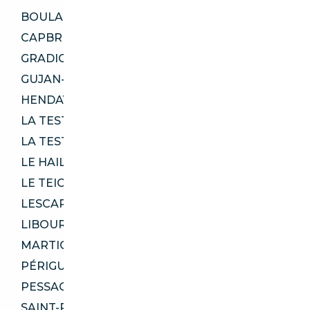
BOULAZAC ISLE MANOIRE 24330
CAPBRETON 40130
GRADIGNAN 33170
GUJAN-MESTRAS 33470
HENDAYE 64700
LA TESTE-DE-BUCH 33115
LA TESTE-DE-BUCH 33260
LE HAILLAN 33185
LE TEICH 33470
LESCAR 64230
LIBOURNE 33500
MARTIGNAS-SUR-JALLE 33127
PÉRIGUEUX 24000
PESSAC 33600
SAINT-PAUL-LÈS-DAX 40990