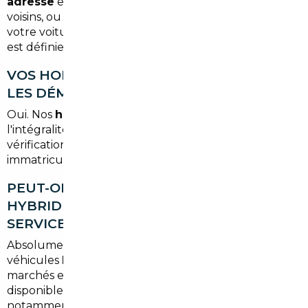
adresse
en Gironde ou dans les départements
voisins, ou bien vous pouvez choisir de récupérer
votre voiture à notre agence bordelaise. Cette option
est définie avec vous lors de la commande.
VOS HONORAIRES INCLUENT-ILS TOUTES
LES DÉMARCHES ADMINISTRATIVES ?
Oui. Nos
honoraires à partir de 1 500 €
couvrent
l'intégralité de la mission : sourcing, négociation,
vérification, rapatriement, homologation et
immatriculation. Aucun frais caché.
PEUT-ON IMPORTER UN VÉHICULE
HYBRIDE OU ÉLECTRIQUE VIA VOTRE
SERVICE ?
Absolument. Nous importons régulièrement des
véhicules
hybrides et électriques
depuis des
marchés européens où ces modèles sont plus
disponibles et moins chers qu'en France —
notamment depuis les Pays-Bas, l'Allemagne ou la