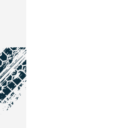
NOS COORDONNÉES
Courtage Auto Grand Est
:
Zone de l'Allan