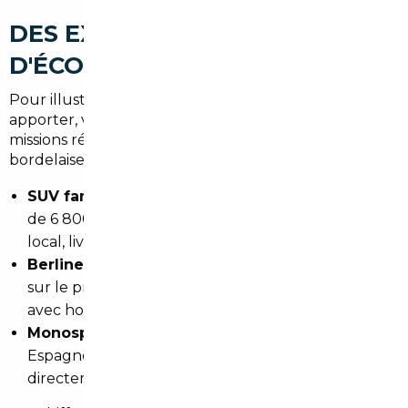
DES EXEMPLES RÉELS
D'ÉCONOMIES À L'IMPORT
Pour illustrer concrètement ce que l'import peut
apporter, voici quelques cas représentatifs de
missions réalisées pour des clients dans la région
bordelaise :
SUV familial premium (< 30 000 km)
: économie
de 6 800 € par rapport au prix concessionnaire
local, livraison en 18 jours.
Berline allemande haut de gamme
: -9 200 €
sur le prix de marché français, importée d'Autriche
avec homologation incluse.
Monospace récent 7 places
: sourcing en
Espagne,
5 400 € économisés
, livraison
directement au domicile du client à Mérignac.