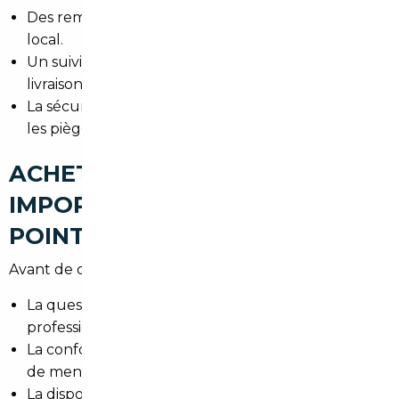
Des remises importantes par rapport au marché
local.
Un suivi personnalisé (de la recherche à la
livraison).
La sécurité juridique et administrative pour éviter
les pièges des ventes internationales.
ACHETER UNE VOITURE
IMPORTÉE À URRUGNE : LES
POINTS DE VIGILANCE
Avant de conclure, vérifiez :
La question de la TVA (particuliers vs
professionnels).
La conformité aux normes françaises et l'absence
de mentions de sinistres majeurs.
La disponibilité des pièces et garanties éventuelles.