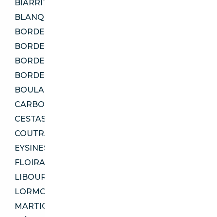
BIARRITZ 64200
BLANQUEFORT 33290
BORDEAUX 33100
BORDEAUX 33200
BORDEAUX 33300
BORDEAUX 33800
BOULAZAC ISLE MANOIRE 24750
CARBON-BLANC 33560
CESTAS 33610
COUTRAS 33230
EYSINES 33320
FLOIRAC 33270
LIBOURNE 33500
LORMONT 33310
MARTIGNAS-SUR-JALLE 33127