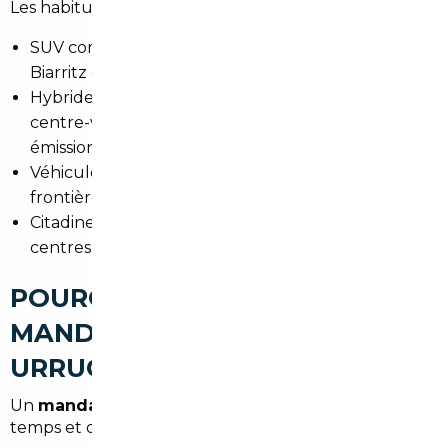
Les habitudes de mobilité locales orientent les choix :
SUV compacts pour les familles et les trajets entre
Biarritz et l'arrière-pays.
Hybrides et petites électriques pour circuler en
centre-ville et répondre aux zones à faibles
émissions.
Véhicules premium allemands, prisés près de la
frontière et pour les longs trajets vers l'Espagne.
Citadines pratiques pour stationner dans les
centres historiques du Pays Basque.
POURQUOI FAIRE APPEL À UN
MANDATAIRE AUTO À
URRUGNE
Un
mandataire auto Urrugne
vous fait gagner du
temps et de l'argent. Il propose :