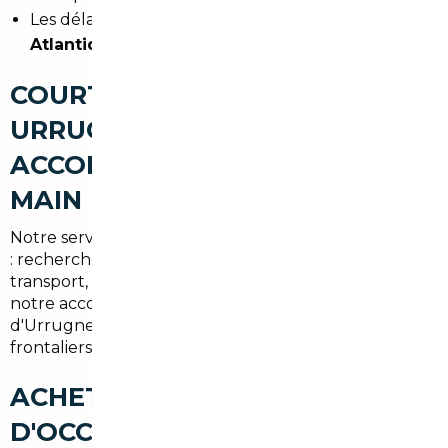
Les délais et coûts d'immatriculation en
Pyrénées-
Atlantiques
.
COURTIER AUTOMOBILE
URRUGNE : UN
ACCOMPAGNEMENT CLÉ EN
MAIN
Notre service propose une prise en charge complète
: recherche, contrôle technique, négociation,
transport, immatriculation et livraison. Nous adaptons
notre accompagnement aux besoins des habitants
d'Urrugne, des navetteurs vers Biarritz et des
frontaliers vers Hendaye.
ACHETER UNE VOITURE
D'OCCASION AU MEILLEUR PRIX