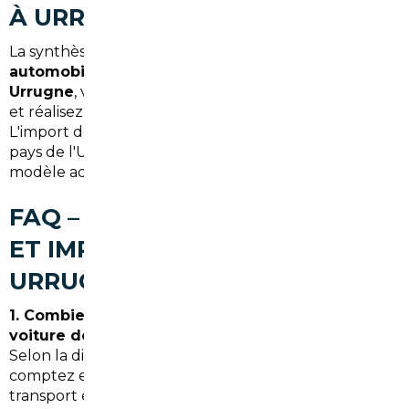
À URRUGNE
La synthèse : en confiant votre projet à un
courtier
automobile Urrugne
ou à un
mandataire auto
Urrugne
, vous réduisez les risques, gagnez du temps
et réalisez souvent des économies substantielles.
L'import depuis l'Allemagne, la Belgique ou d'autres
pays de l'Union peut être la solution pour trouver le
modèle adapté à vos besoins dans le Pays Basque.
FAQ – COURTIER AUTOMOBILE
ET IMPORT DE VOITURE À
URRUGNE
1. Combien de temps prend l'import d'une
voiture depuis l'Allemagne jusqu'à Urrugne ?
Selon la disponibilité du véhicule et les formalités,
comptez entre 2 et 6 semaines pour la recherche, le
transport et l'immatriculation.