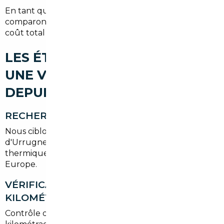
En tant que
mandataire auto Urrugne
, nous
comparons les offres européennes et optimisons le
coût total (achat, transport, taxes).
LES ÉTAPES POUR IMPORTER
UNE VOITURE D'OCCASION
DEPUIS URRUGNE
RECHERCHE DU VÉHICULE
Nous ciblons vos critères (budget, usages autour
d'Urrugne et Biarritz, préférence hybride ou
thermique) puis repérons les annonces fiables en
Europe.
VÉRIFICATION HISTORIQUE ET
KILOMÉTRAGE
Contrôle des documents, coerences des