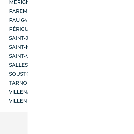
MÉRIGNAC 33700
PAREMPUYRE 33290
PAU 64000
PÉRIGUEUX 24000
SAINT-JEAN-D'ILLAC 33127
SAINT-MÉDARD-EN-JALLES 33160
SAINT-VINCENT-DE-TYROSSE 40230
SALLES 33770
SOUSTONS 40140
TARNOS 40220
VILLENAVE-D'ORNON 33140
VILLENEUVE-SUR-LOT 47300