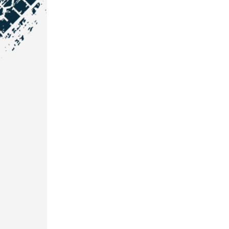
NOS COORDONNÉES
Courtage Auto Grand Est
:
Zone de l'Allan
25600 Vieux-Charmont
03 81 32 32 30
Courtage Auto Bordeaux
:
3 avenue Paul LANGEVIN
33600 PESSAC
05 25 53 07 73
Courtage Auto Paris
:
12 Avenue des Prés
78180 Montigny Le Bretonneux
01 89 71 00 37