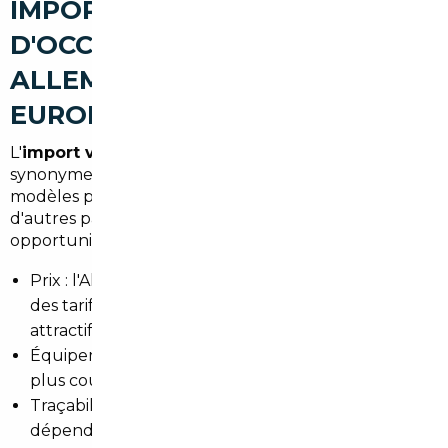
IMPORT DE VOITURES
D'OCCASION À URRUGNE :
ALLEMAGNE, BELGIQUE ET
EUROPE
L'
import voiture Allemagne Urrugne
est souvent
synonyme de bonnes affaires, surtout pour les
modèles premium et diesel récents. La Belgique et
d'autres pays européens offrent également des
opportunités. Différences principales :
Prix : l'Allemagne et la Belgique peuvent proposer
des tarifs inférieurs pour des kilométrages
attractifs.
Équipements : certaines finitions et options sont
plus courantes selon les marchés.
Traçabilité : historique complet possible mais
dépend du suivi local et du mandataire.