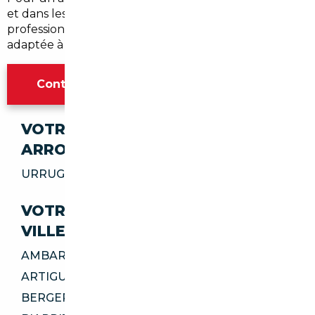
et dans les
Pyrénées-Atlantiques
, contactez un
professionnel local pour un devis et une recherche
adaptée à vos besoins.
Contacter l'agence Bordeaux
VOTRE IMPORT SÉCURISÉ DANS CES
ARRONDISSEMENTS
URRUGNE 64122
VOTRE IMPORT SÉCURISÉ DANS CES
VILLES
AMBARÈS-ET-LAGRAVE 33440
ARTIGUES-PRÈS-BORDEAUX 33370
BERGERAC 24100