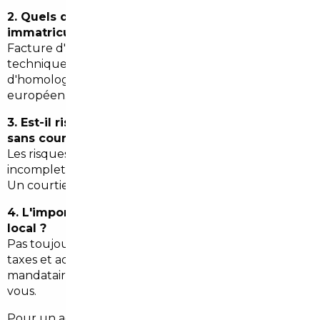
2. Quels documents sont nécessaires pour
immatriculer une voiture importée ?
Facture d'achat, certificat de cession, contrôle
technique, quitus fiscal (si applicable) et dossier
d'homologation ou certificat de conformité
européen.
3. Est-il risqué d'acheter une voiture importée
sans courtier ?
Les risques incluent kilométrage trafiqué, historique
incomplet, défauts cachés et erreurs administratives.
Un courtier réduit ces risques.
4. L'import est-il toujours moins cher que l'achat
local ?
Pas toujours : il faut intégrer prix d'achat, transport,
taxes et adaptations éventuelles. C'est pourquoi un
mandataire compare et calcule le coût réel pour
vous.
Pour un accompagnement personnalisé à Urrugne