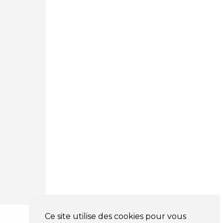
Courtage Auto Mulhouse
:
62, Rue Jacques Mugnier
Mulhouse 68200
03 81 32 32 30
Mentions légales
CGV
NOS HORAIRES
LUNDI : 9H00 - 18H00
MARDI : 9H00 - 18H00
MERCREDI : 9H00 - 18H00
JEUDI : 9H00 - 18H00
VENDREDI : 9H00 - 18H00
SAMEDI : 9H00 - 12H00
DIMANCHE : FERMÉ
Ce site utilise des cookies pour vous