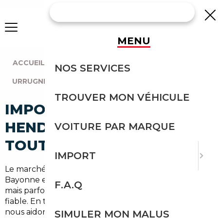
MENU
ACCUEIL
|
AGENCE BORDEAUX
|
NOS SERVICES
URRUGNE (64700)
TROUVER MON VÉHICULE
IMPORT VOITURE À
HENDAYE : IMPORTEZ EN
VOITURE PAR MARQUE
TOUTE SÉCURITÉ
IMPORT
Le marché automobile du Pays Basque, entre
Bayonne et la frontière espagnole, est dynamique
F.A.Q
mais parfois contraignant pour trouver une affaire
fiable. En tant que
courtier automobile Urrugne
,
nous aidons les particuliers de la commune et du
SIMULER MON MALUS