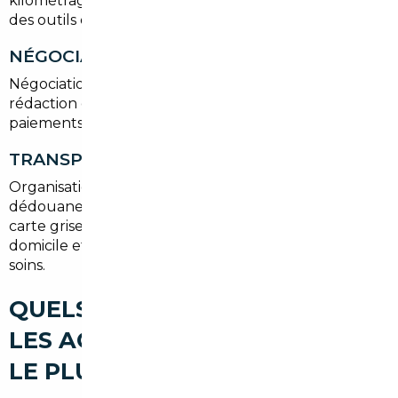
kilométrages et rapports d'accidents. Nous utilisons
des outils et des visites physiques si nécessaire.
NÉGOCIATION ET ACHAT
Négociation au meilleur prix auprès du vendeur,
rédaction d'un contrat clair et vérification des
paiements sécurisés.
TRANSPORT ET IMMATRICULATION
Organisation du transport vers Urrugne ou Bayonne,
dédouanement éventuel, TVA et mutation de la
carte grise en
Pyrénées-Atlantiques
. Livraisons à
domicile et rendez-vous administratifs gérés par nos
soins.
QUELS TYPES DE VOITURES
LES ACHETEURS RECHERCHENT
LE PLUS À URRUGNE