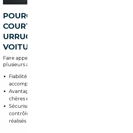
POURQUOI PASSER PAR UN
COURTIER AUTOMOBILE À
URRUGNE POUR ACHETER UNE
VOITURE D'OCCASION
Faire appel à un professionnel local présente
plusieurs avantages clairs :
Fiabilité : sélection de véhicules contrôlés et
accompagnement des vérifications techniques.
Avantages financiers : accès à des voitures moins
chères en Europe grâce au réseau de partenaires.
Sécurisation administrative : TVA, certificats,
contrôle technique et formalités d'immatriculation
réalisés par un expert.