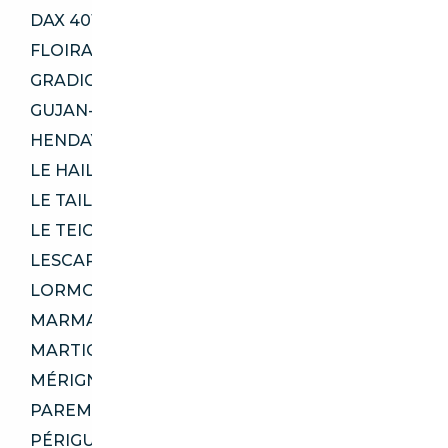
DAX 40100
FLOIRAC 33270
GRADIGNAN 33170
GUJAN-MESTRAS 33470
HENDAYE 64700
LE HAILLAN 33185
LE TAILLAN-MÉDOC 33320
LE TEICH 33470
LESCAR 64230
LORMONT 33310
MARMANDE 47200
MARTIGNAS-SUR-JALLE 33127
MÉRIGNAC 33700
PAREMPUYRE 33290
PÉRIGUEUX 24000