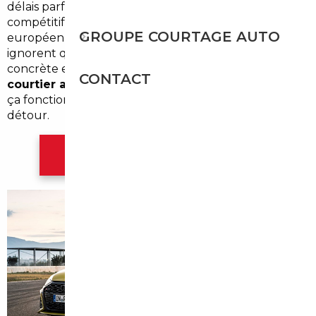
délais parfois interminables et des tarifs peu
compétitifs face à ce que propose le marché
GROUPE COURTAGE AUTO
européen. Beaucoup d'acheteurs de ce secteur
ignorent qu'il existe une alternative sérieuse,
concrète et accessible :
l'import de voiture via un
CONTACT
courtier automobile professionnel
. Voici comment
ça fonctionne — et pourquoi ça vaut vraiment le
détour.
Contacter l'agence Bordeaux