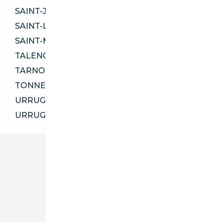
SAINT-JEAN-D'ILLAC 33127
SAINT-LOUBÈS 33450
SAINT-MÉDARD-EN-JALLES 33160
TALENCE 33400
TARNOS 40220
TONNEINS 47400
URRUGNE 64122
URRUGNE 64700