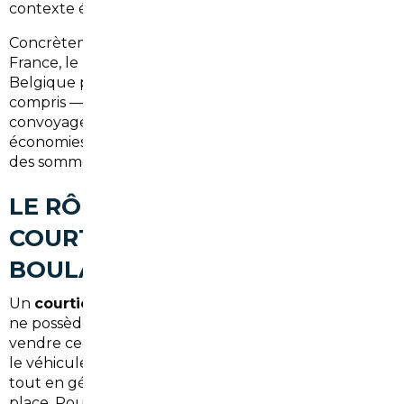
contexte économique local dans ces pays.
Concrètement, pour un SUV compact à
35 000 €
en
France, le même modèle importé d'Allemagne ou de
Belgique peut revenir à
29 000 à 31 000 €
tout
compris — immatriculation, homologation,
convoyage inclus. Sur un véhicule premium, les
économies peuvent dépasser les
6 000 €
. Ce sont
des sommes réelles, pas des estimations marketing.
LE RÔLE CONCRET D'UN
COURTIER AUTOMOBILE À
BOULAZAC ISLE MANOIRE
Un
courtier automobile
n'est pas un revendeur. Il
ne possède pas de stock et ne cherche pas à vous
vendre ce qu'il a en lot. Son métier, c'est de trouver
le véhicule que
vous
voulez, là où il est le moins cher,
tout en gérant l'intégralité des formalités à votre
place. Pour un résident de Boulazac Isle Manoire ou