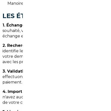
Manoire, selon votre préférence et l'option choisie
LES ÉTAPES, SIMPLEMENT
1. Échange initial :
vous nous décrivez le véhicule
souhaité, votre budget et vos contraintes. Cet
échange est gratuit et sans engagement.
2. Recherche et sélection :
notre réseau européen
identifie les meilleures opportunités correspondant à
votre demande. Vous recevez une sélection claire
avec les prix et les délais estimés.
3. Validation :
vous choisissez votre véhicule. Nous
effectuons les vérifications nécessaires avant tout
paiement.
4. Import et formalités :
nous gérons tout. Vous
n'avez aucune démarche administrative à effectuer
de votre côté.