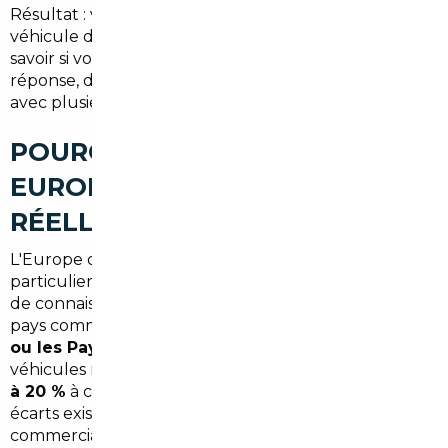
Résultat : vous payez souvent le prix fort pour un
véhicule disponible immédiatement, sans vraiment
savoir si vous auriez pu faire mieux ailleurs. Et la
réponse, dans la majorité des cas, c'est oui — parfois
avec plusieurs milliers d'euros d'écart.
POURQUOI L'IMPORT
EUROPÉEN CHANGE
RÉELLEMENT LA DONNE
L'Europe offre des opportunités que peu de
particuliers exploitent faute de temps, de réseau ou
de connaissance des démarches administratives. Des
pays comme la
Belgique, l'Allemagne, le Portugal
ou les Pays-Bas
commercialisent régulièrement des
véhicules neufs ou récents à des prix inférieurs de
8
à 20 %
à ceux pratiqués sur le marché français. Ces
écarts existent pour des raisons fiscales, de politiques
commerciales des constructeurs, ou simplement de