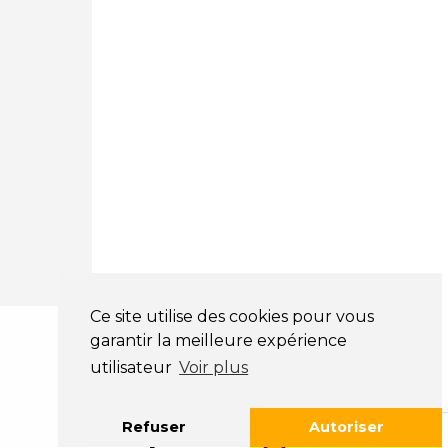
Mentions légales
CGV
NOS HORAIRES
LUNDI : 9H00 - 18H00
MARDI : 9H00 - 18H00
MERCREDI : 9H00 - 18H00
JEUDI : 9H00 - 18H00
VENDREDI : 9H00 - 18H00
SAMEDI : 9H00 - 12H00
DIMANCHE : FERMÉ
Ce site utilise des cookies pour vous
garantir la meilleure expérience
utilisateur
Voir plus
Refuser
Autoriser