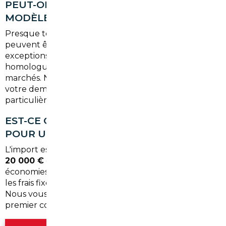
PEUT-ON IMPORTER N'IMPORTE QUEL
MODÈLE DEPUIS L'ÉTRANGER ?
Presque tous les modèles vendus en Europe
peuvent être importés en France. Certaines
exceptions s'appliquent pour des motorisations non
homologuées ou des finitions spécifiques à certains
marchés. Nous vous informons dès l'échange initial si
votre demande présente des contraintes
particulières.
EST-CE QUE L'IMPORT EST INTÉRESSANT
POUR UN BUDGET MODESTE ?
L'import est généralement plus pertinent à partir de
20 000 €
de budget véhicule. En dessous, les
économies potentielles peuvent être absorbées par
les frais fixes liés au convoyage et à l'immatriculation.
Nous vous donnons une estimation honnête dès le
premier contact.