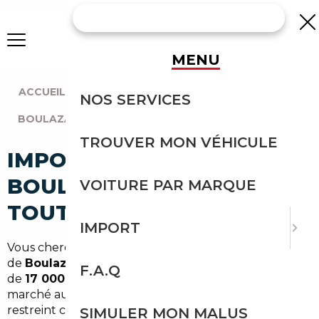
MENU
ACCUEIL
|
AGENCE BORDEAUX
|
NOS SERVICES
BOULAZAC ISLE MANOIRE (24750)
TROUVER MON VÉHICULE
IMPORT VOITURE À
BOULAZAC : IMPORTEZ EN
VOITURE PAR MARQUE
TOUTE SÉCURITÉ
IMPORT
Vous cherchez à renouveler votre véhicule autour
de
Boulazac Isle Manoire
, cette commune de près
F.A.Q
de
17 000 habitants
au cœur de la Dordogne ? Le
marché automobile local a ses limites : un choix
restreint chez les concessionnaires périgourdins, des
SIMULER MON MALUS