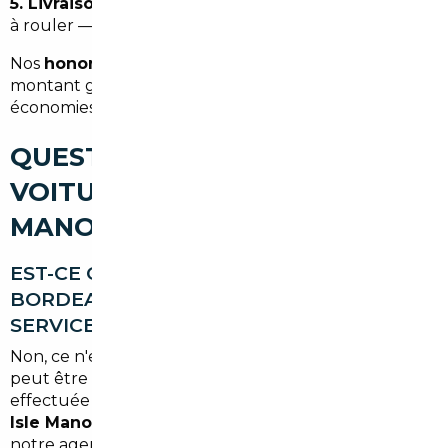
5. Livraison :
votre voiture arrive immatriculée, prête
à rouler — à l'adresse de votre choix.
Nos
honoraires démarrent à partir de 1 500 €
, un
montant généralement largement compensé par les
économies réalisées sur le prix du véhicule.
QUESTIONS SUR L'IMPORT DE
VOITURE À BOULAZAC ISLE
MANOIRE
EST-CE QUE JE DOIS ME DÉPLACER À
BORDEAUX POUR UTILISER VOTRE
SERVICE ?
Non, ce n'est pas obligatoire. L'ensemble du process
peut être géré à distance. La livraison peut être
effectuée directement à votre domicile à
Boulazac
Isle Manoire
si vous choisissez cette option, ou à
notre agence de Bordeaux si vous préférez