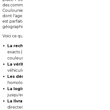
des communes voisines comme Marsac-sur-l'Isle ou
Coulounieix-Chamiers, faire appel à notre réseau —
dont l'agence de référence est basée à
Bordeaux
—
est parfaitement adapté à votre situation
géographique.
Voici ce que nous prenons en charge :
La recherche du véhicule
selon vos critères
exacts (modèle, motorisation, finition, kilométrage,
couleur)
La vérification technique et juridique
du
véhicule avant tout engagement
Les démarches d'importation
: TVA,
homologation, carte grise française
La logistique
: convoyage depuis le pays d'origine
jusqu'en France
La livraison
: à l'agence de Bordeaux ou
directement à votre domicile à Boulazac Isle