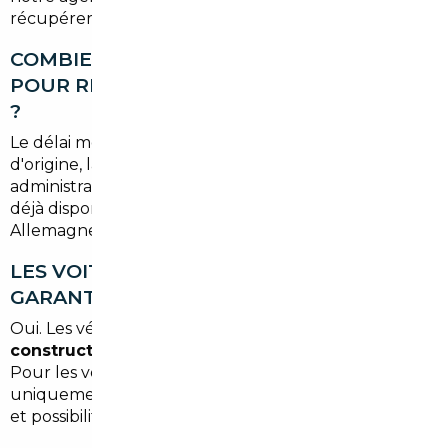
récupérer le véhicule sur place.
COMBIEN DE TEMPS FAUT-IL COMPTER
POUR RECEVOIR UN VÉHICULE IMPORTÉ
?
Le délai moyen est de
4 à 10 semaines
selon le pays
d'origine, la disponibilité du modèle et les délais
administratifs d'immatriculation. Pour des véhicules
déjà disponibles en stock en Belgique ou en
Allemagne, le délai peut être plus court.
LES VOITURES IMPORTÉES SONT-ELLES
GARANTIES ?
Oui. Les véhicules neufs bénéficient de la
garantie
constructeur européenne
, valable dans toute l'UE.
Pour les véhicules d'occasion, nous sélectionnons
uniquement des modèles avec historique vérifiable
et possibilité de garantie complémentaire.