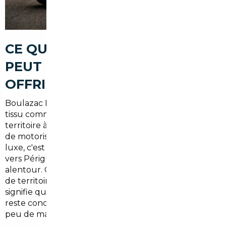
CE QUE LE MARCHÉ LOCAL NE
PEUT PAS TOUJOURS VOUS
OFFRIR
Boulazac Isle Manoire, bien que dynamique avec son
tissu commercial et artisanal développé, reste un
territoire à dominante périurbaine et rurale. Le taux
de motorisation y est élevé — la voiture n'est pas un
luxe, c'est une nécessité absolue pour se déplacer
vers Périgueux, les zones d'activité ou les communes
alentour. Or,
plus de 80 % des ménages
de ce type
de territoire possèdent au moins un véhicule, ce qui
signifie que la demande locale est forte... mais l'offre
reste concentrée sur quelques points de vente avec
peu de marge de négociation réelle.