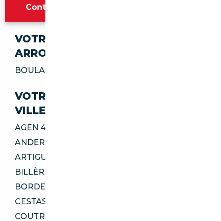
Contacter l'agence Bordeaux
VOTRE IMPORT SÉCURISÉ DANS CES
ARRONDISSEMENTS
BOULAZAC ISLE MANOIRE 24330
VOTRE IMPORT SÉCURISÉ DANS CES
VILLES
AGEN 47000
ANDERNOS-LES-BAINS 33510
ARTIGUES-PRÈS-BORDEAUX 33370
BILLÈRE 64140
BORDEAUX 33300
CESTAS 33610
COUTRAS 33230