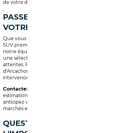
de votre demande.
PASSEZ À L'ACTION : OBTENEZ
VOTRE DEVIS PERSONNALISÉ
Que vous recherchiez une citadine électrique, un
SUV premium ou une berline d'occasion récente,
notre équipe analyse votre projet et vous propose
une sélection adaptée à votre budget et vos
attentes. Résidents de Bordeaux, du Bassin
d'Arcachon ou de toute la Gironde : nous
intervenons sur l'ensemble du département.
Contactez-nous dès aujourd'hui
pour recevoir une
estimation gratuite et sans engagement. Plus vous
anticipez votre achat, plus les opportunités sur les
marchés européens sont nombreuses.
QUESTIONS FRÉQUENTES SUR