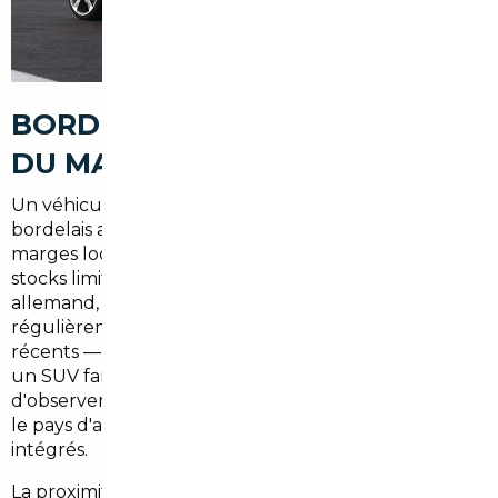
BORDEAUX FACE À LA RÉALITÉ
DU MARCHÉ AUTO EUROPÉEN
Un véhicule vendu chez un concessionnaire
bordelais affiche souvent un tarif gonflé par les
marges locales, les frais de livraison nationaux et les
stocks limités. À modèle équivalent, les marchés
allemand, belge ou espagnol proposent
régulièrement les mêmes véhicules — neufs ou
récents — à des prix significativement inférieurs. Sur
un SUV familial à
45 000 €
en France, il n'est pas rare
d'observer une différence de
4 000 à 8 000 €
selon
le pays d'achat, une fois tous les frais de rapatriement
intégrés.
La proximité géographique de Bordeaux avec