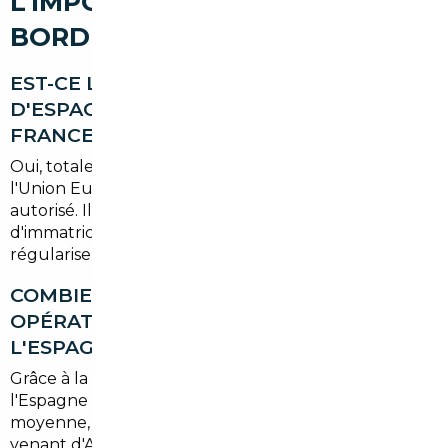
L'IMPORT AUTOMOBILE À
BORDEAUX
EST-CE LÉGAL D'IMPORTER UNE VOITURE
D'ESPAGNE OU D'ALLEMAGNE EN
FRANCE ?
Oui, totalement légal. L'achat de véhicules au sein de
l'Union Européenne est encadré et parfaitement
autorisé. Il suffit de respecter les procédures
d'immatriculation française et, dans certains cas, de
régulariser la TVA selon le statut du vendeur.
COMBIEN DE TEMPS PREND UNE
OPÉRATION D'IMPORT DEPUIS
L'ESPAGNE JUSQU'À BORDEAUX ?
Grâce à la proximité géographique, un import depuis
l'Espagne peut être finalisé en
3 à 5 semaines
en
moyenne, contre 6 à 10 semaines pour un véhicule
venant d'Allemagne ou de Belgique. Tout dépend