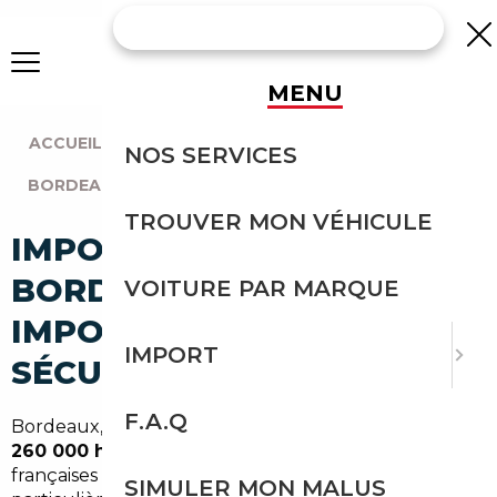
MENU
ACCUEIL
|
AGENCE BORDEAUX
|
NOS SERVICES
BORDEAUX (33000)
TROUVER MON VÉHICULE
IMPORT VOITURE À
BORDEAUX CENTRE :
VOITURE PAR MARQUE
IMPORTEZ EN TOUTE
IMPORT
SÉCURITÉ
F.A.Q
Bordeaux, capitale de la Gironde et ville de près de
260 000 habitants
, est l'une des métropoles
françaises où le marché automobile reste
SIMULER MON MALUS