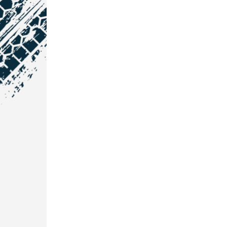
NOS COORDONNÉES
Courtage Auto Grand Est
:
Zone de l'Allan
25600 Vieux-Charmont
03 81 32 32 30
Courtage Auto Bordeaux
:
3 avenue Paul LANGEVIN
33600 PESSAC
05 25 53 07 73
Courtage Auto Paris
: