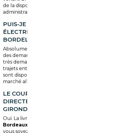
de la disponibilité du véhicule et des délais
administratifs.
PUIS-JE IMPORTER UN VÉHICULE
ÉLECTRIQUE VIA UN COURTIER
BORDELAIS ?
Absolument. Les véhicules électriques font partie
des demandes les plus fréquentes. Certains modèles
très demandés en Gironde — notamment pour les
trajets entre Bordeaux et le Bassin d'Arcachon —
sont disponibles à des prix bien plus compétitifs sur le
marché allemand ou espagnol.
LE COURTIER PEUT-IL LIVRER LA VOITURE
DIRECTEMENT À MON DOMICILE EN
GIRONDE ?
Oui. La livraison peut être effectuée
à l'agence de
Bordeaux
ou directement
à votre adresse
, que
vous soyez à Mérignac, Libourne, Arcachon ou