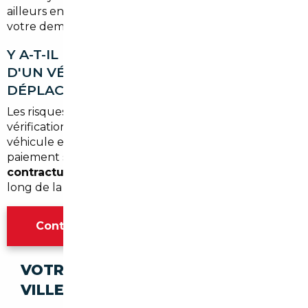
ailleurs en Gironde. Cette option est à préciser lors de
votre demande.
Y A-T-IL DES RISQUES LIÉS À L'ACHAT
D'UN VÉHICULE À L'ÉTRANGER SANS SE
DÉPLACER ?
Les risques existent si vous achetez seul, sans
vérification sérieuse. Avec un courtier, chaque
véhicule est inspecté, son historique vérifié et le
paiement sécurisé. Vous bénéficiez d'une
protection
contractuelle
et d'un interlocuteur unique tout au
long de la démarche.
Contacter l'agence Bordeaux
VOTRE IMPORT SÉCURISÉ DANS CES
VILLES