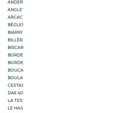
ANDERNOS-LES-BAINS 33510
ANGLET 64600
ARCACHON 33120
BÈGLES 33130
BIARRITZ 64200
BILLÈRE 64140
BISCARROSSE 40600
BORDEAUX 33100
BORDEAUX 33300
BOUCAU 64340
BOULAZAC ISLE MANOIRE 24750
CESTAS 33610
DAX 40100
LA TESTE-DE-BUCH 33115
LE HAILLAN 33185