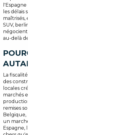
l'Espagne et le Portugal constitue un avantage réel :
les délais sont raccourcis, les coûts logistiques
maîtrisés, et certains modèles prisés dans la région —
SUV, berlines premium, véhicules électriques — se
négocient dans des conditions bien plus favorables
au-delà des Pyrénées.
POURQUOI LES PRIX VARIENT
AUTANT SELON LES PAYS ?
La fiscalité automobile, les politiques commerciales
des constructeurs et les habitudes de consommation
locales créent des écarts de prix durables entre les
marchés européens. En Allemagne, pays de
production de nombreuses marques premium, les
remises sont structurellement plus importantes. En
Belgique, la culture de la voiture de société génère
un marché de l'occasion récente très compétitif. En
Espagne, les véhicules d'occasion sont souvent moins
chers qu'en France à kilométrage équivalent.