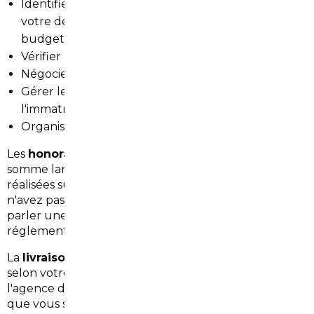
Identifier le véhicule correspondant exactement à
votre demande (motorisation, options, kilométrage,
budget)
Vérifier l'état réel du véhicule et son historique
Négocier le prix d'achat auprès du vendeur
Gérer les formalités douanières, la TVA et
l'immatriculation française
Organiser le transport jusqu'en Gironde
Les
honoraires démarrent à partir de 1 500 €
, une
somme largement compensée par les économies
réalisées sur le prix d'achat et le temps évité. Vous
n'avez pas besoin de vous déplacer à l'étranger, de
parler une autre langue ou de comprendre les
réglementations locales : tout est pris en charge.
La
livraison de votre véhicule
peut être organisée
selon votre préférence : récupération directement à
l'agence de Bordeaux, ou
livraison à domicile
où
que vous soyez en Gironde, selon l'option choisie lors