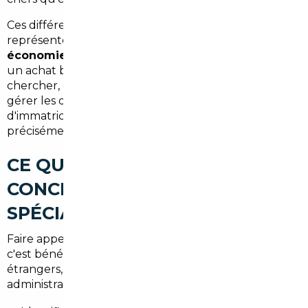
Ces différences ne sont pas anecdotiques : elles
représentent pour un acheteur bordelais une
économie nette de plusieurs milliers d'euros
sur
un achat bien négocié. Encore faut-il savoir où
chercher, comment vérifier un véhicule à distance,
gérer les démarches administratives
d'immatriculation et sécuriser le paiement. C'est
précisément là qu'intervient le
courtier automobile
.
CE QUE CHANGE
CONCRÈTEMENT UN COURTIER
SPÉCIALISÉ DANS L'IMPORT
Faire appel à un
courtier automobile à Bordeaux
,
c'est bénéficier d'un expert qui connaît les marchés
étrangers, les vendeurs fiables, et les subtilités
administratives liées à chaque pays. Son rôle est de :