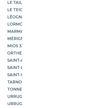
LE TAILLAN-MÉDOC 33320
LE TEICH 33470
LÉOGNAN 33850
LORMONT 33310
MARMANDE 47200
MÉRIGNAC 33700
MIOS 33380
ORTHEZ 64300
SAINT-ANDRÉ-DE-CUBZAC 33240
SAINT-LOUBÈS 33450
SAINT-VINCENT-DE-TYROSSE 40230
TARNOS 40220
TONNEINS 47400
URRUGNE 64122
URRUGNE 64700