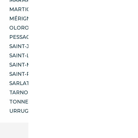
MARMANDE 47200
MARTIGNAS-SUR-JALLE 33127
MÉRIGNAC 33700
OLORON-SAINTE-MARIE 64400
PESSAC 33600
SAINT-JEAN-D'ILLAC 33127
SAINT-LOUBÈS 33450
SAINT-MÉDARD-EN-JALLES 33160
SAINT-PIERRE-DU-MONT 40280
SARLAT-LA-CANÉDA 24200
TARNOS 40220
TONNEINS 47400
URRUGNE 64700