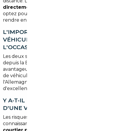
distance. La livraison peut être organisée
directement à votre adresse en Dordogne
si vous
optez pour ce service, sans que vous ayez à vous
rendre en agence.
L'IMPORT EST-IL POSSIBLE POUR UN
VÉHICULE NEUF OU UNIQUEMENT POUR
L'OCCASION ?
Les deux sont possibles. L'import de
véhicules neufs
depuis la Belgique ou l'Espagne est particulièrement
avantageux sur les modèles à fort volume. L'import
de véhicules
récents à faible kilométrage
depuis
l'Allemagne ou les Pays-Bas offre également
d'excellentes opportunités sur le segment premium.
Y A-T-IL DES RISQUES LIÉS À L'ACHAT
D'UNE VOITURE À L'ÉTRANGER ?
Les risques existent si vous agissez seul sans
connaissance du marché local. Passer par un
courtier professionnel
élimine ces risques :