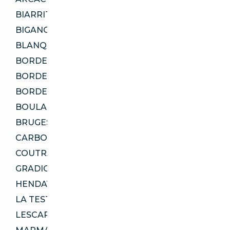
BIARRITZ 64200
BIGANOS 33380
BLANQUEFORT 33290
BORDEAUX 33100
BORDEAUX 33300
BORDEAUX 33800
BOULAZAC ISLE MANOIRE 24330
BRUGES 33520
CARBON-BLANC 33560
COUTRAS 33230
GRADIGNAN 33170
HENDAYE 64700
LA TESTE-DE-BUCH 33115
LESCAR 64230