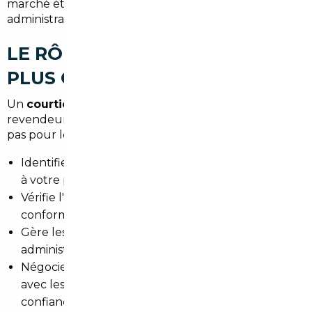
marché étranger avec ses propres règles
administratives et techniques.
LE RÔLE DU COURTIER : BIEN
PLUS QU'UN INTERMÉDIAIRE
Un
courtier automobile
n'est pas un simple
revendeur. C'est un expert qui travaille pour vous,
pas pour le vendeur. Concrètement, il :
Identifie les véhicules correspondant exactement
à votre profil et votre budget
Vérifie l'historique, l'état technique et la
conformité du véhicule avant tout engagement
Gère les démarches douanières, fiscales et
administratives liées à l'import
Négocie le prix auprès des fournisseurs européens
avec lesquels il entretient des relations de
confiance