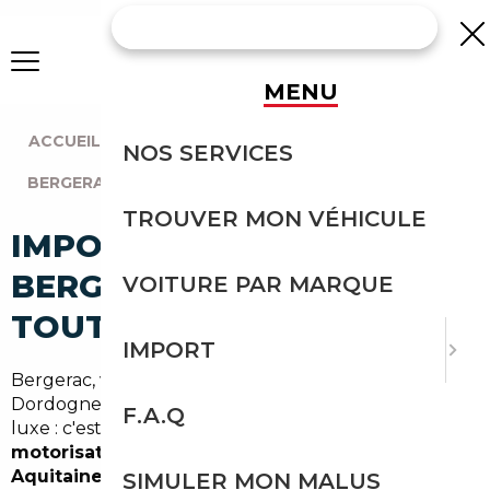
MENU
ACCUEIL
|
AGENCE BORDEAUX
|
NOS SERVICES
BERGERAC (24100)
TROUVER MON VÉHICULE
IMPORT VOITURE À
BERGERAC : IMPORTEZ EN
VOITURE PAR MARQUE
TOUTE SÉCURITÉ
IMPORT
Bergerac, ville de
28 000 habitants
au cœur de la
Dordogne, est un territoire où la voiture n'est pas un
F.A.Q
luxe : c'est une nécessité. Avec un
taux de
motorisation parmi les plus élevés de Nouvelle-
Aquitaine
et des ménages souvent bi-motorisés
SIMULER MON MALUS