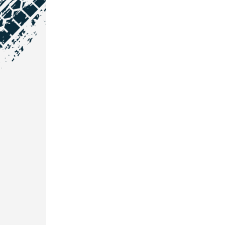
NOS COORDONNÉES
Courtage Auto Grand Est
:
Zone de l'Allan
25600 Vieux-Charmont
03 81 32 32 30
Courtage Auto Bordeaux
:
3 avenue Paul LANGEVIN
33600 PESSAC
05 25 53 07 73
Courtage Auto Paris
:
12 Avenue des Prés
78180 Montigny Le Bretonneux
01 89 71 00 37