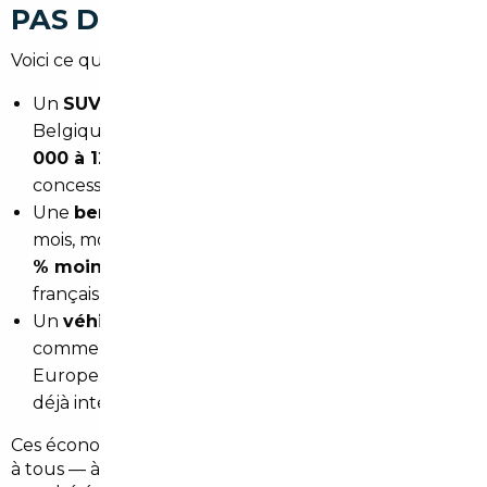
PAS DES PROMESSES VAGUES
Voici ce que l'import peut changer, en pratique :
Un
SUV familial neuf
importé d'Espagne ou de
Belgique peut être négocié avec une remise de
8
000 à 12 000 €
par rapport au tarif
concessionnaire français.
Une
berline allemande récente
(moins de 18
mois, moins de 10 000 km) peut revenir jusqu'à
20
% moins cher
que son équivalent sur le marché
français de l'occasion.
Un
véhicule utilitaire léger
pour artisan ou
commerçant bergeracois peut être sourcé en
Europe du Nord avec des options professionnelles
déjà intégrées, sans surcoût.
Ces économies sont réelles, vérifiables, et accessibles
à tous — à condition de savoir naviguer dans un