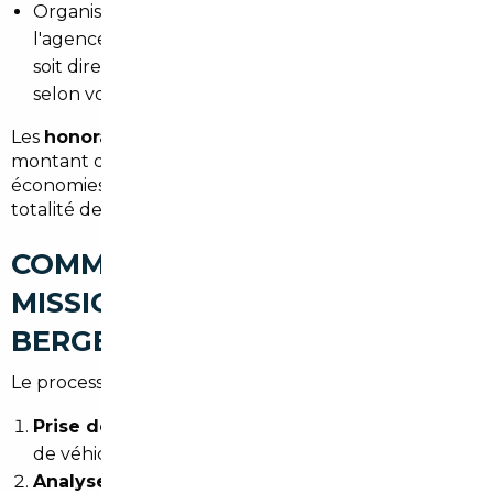
Organise la
livraison du véhicule
— soit à
l'agence de Bordeaux, la plus proche de Bergerac,
soit directement
à votre domicile en Dordogne
,
selon votre préférence et l'option choisie
Les
honoraires démarrent à partir de 1 500 €
, un
montant qui reste largement inférieur aux
économies réalisées sur le prix d'achat dans la quasi-
totalité des dossiers traités.
COMMENT SE DÉROULE UNE
MISSION D'IMPORT DEPUIS
BERGERAC ?
Le processus est simple, encadré et transparent :
Prise de contact
: vous décrivez votre projet (type
de véhicule, usage, budget, délai)
Analyse et sourcing
: le courtier recherche les