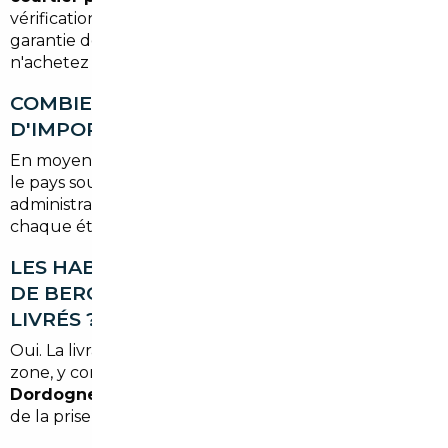
vérification de l'historique, contrôle avant achat,
garantie de conformité aux normes françaises. Vous
n'achetez que ce qui a été validé.
COMBIEN DE TEMPS DURE UNE MISSION
D'IMPORT JUSQU'À BERGERAC ?
En moyenne, comptez entre
3 et 6 semaines
selon
le pays source, le type de véhicule et les délais
administratifs. Votre courtier vous tient informé à
chaque étape.
LES HABITANTS DES VILLAGES AUTOUR
DE BERGERAC PEUVENT-ILS AUSSI ÊTRE
LIVRÉS ?
Oui. La livraison à domicile couvre l'ensemble de la
zone, y compris les communes rurales de la
Dordogne
. Il suffit de préciser votre localisation lors
de la prise en charge du dossier.