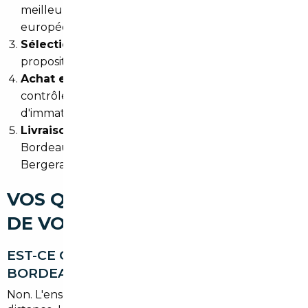
meilleures opportunités sur les marchés
européens ciblés
Sélection et validation
: vous choisissez parmi les
propositions, en toute connaissance de cause
Achat et contrôle
: le courtier gère l'achat, le
contrôle technique et les formalités
d'immatriculation
Livraison
: le véhicule vous est remis à l'agence de
Bordeaux ou livré directement chez vous à
Bergerac ou alentours
VOS QUESTIONS SUR L'IMPORT
DE VOITURE À BERGERAC
EST-CE QUE JE DOIS ME DÉPLACER À
BORDEAUX POUR UTILISER CE SERVICE ?
Non. L'ensemble des échanges peut se faire à