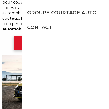
pour couvrir les distances entre vignobles, villages et
zones d'activités, le renouvellement du parc
GROUPE COURTAGE AUTO
automobile est un moment important — et souvent
coûteux. Pourtant, une alternative existe, encore
trop peu connue des acheteurs locaux :
l'import
CONTACT
automobile depuis l'Europe
.
Contacter l'agence Bordeaux