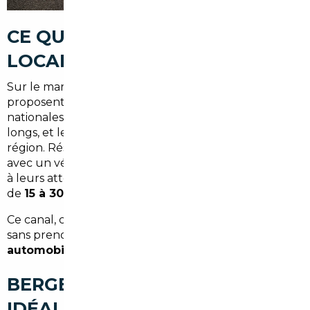
CE QUE LE MARCHÉ AUTO
LOCAL NE VOUS DIT PAS
Sur le marché bergeracois, les concessionnaires
proposent des tarifs calés sur les grilles tarifaires
nationales. Les remises sont rares, les délais parfois
longs, et le choix limité aux stocks disponibles en
région. Résultat : beaucoup de particuliers repartent
avec un véhicule qui correspond approximativement
à leurs attentes, à un prix qu'ils auraient pu réduire
de
15 à 30 %
en passant par un canal différent.
Ce canal, c'est l'import européen. Et pour y accéder
sans prendre de risques, il faut un
courtier
automobile spécialisé
.
BERGERAC, UNE POSITION
IDÉALE POUR IMPORTER