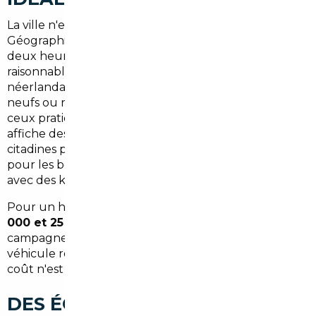
La ville n'est pas qu'un carrefour viticole.
Géographiquement, Bergerac se situe à moins de
deux heures de la frontière espagnole et à portée
raisonnable des marchés allemand, belge et
néerlandais — trois pays où les prix des véhicules
neufs ou récents sont structurellement inférieurs à
ceux pratiqués en France.
L'Espagne
, notamment,
affiche des tarifs compétitifs sur les SUV et les
citadines premium.
L'Allemagne
reste la référence
pour les berlines et les véhicules haut de gamme
avec des kilométrages maîtrisés.
Pour un habitant de Bergerac qui roule
entre 15
000 et 25 000 km par an
sur des routes de
campagne ou l'axe Bergerac-Périgueux, trouver un
véhicule robuste, fiable et bien équipé à moindre
coût n'est pas une fantaisie — c'est du bon sens.
DES ÉCONOMIES CONCRÈTES,