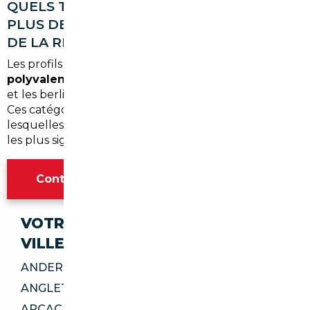
QUELS TYPES DE VÉHICULES SONT LES
PLUS DEMANDÉS PAR LES ACHETEURS
DE LA RÉGION ?
Les profils bergeracois plébiscitent surtout les
SUV
polyvalents
, les
utilitaires légers
pour les artisans,
et les berlines robustes adaptées aux longs trajets.
Ces catégories sont précisément celles pour
lesquelles l'import européen génère les économies
les plus significatives.
Contacter l'agence Bordeaux
VOTRE IMPORT SÉCURISÉ DANS CES
VILLES
ANDERNOS-LES-BAINS 33510
ANGLET 64600
ARCACHON 33120