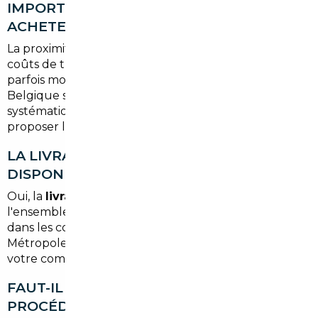
IMPORTER DEPUIS L'ESPAGNE POUR UN
ACHETEUR BORDELAIS ?
La proximité géographique avec l'Espagne réduit les
coûts de transport. Cela dit, les prix espagnols sont
parfois moins compétitifs qu'en Allemagne ou en
Belgique selon les modèles. Nous comparons
systématiquement plusieurs marchés pour vous
proposer la meilleure option.
LA LIVRAISON À DOMICILE EST-ELLE
DISPONIBLE PARTOUT EN GIRONDE ?
Oui, la
livraison à domicile
est possible sur
l'ensemble du département de la Gironde, y compris
dans les communes périphériques de Bordeaux
Métropole, sous réserve de l'option choisie lors de
votre commande.
FAUT-IL SE DÉPLACER PENDANT LA
PROCÉDURE D'IMPORT ?