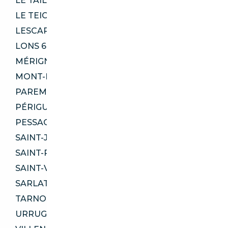
LE TAILLAN-MÉDOC 33320
LE TEICH 33470
LESCAR 64230
LONS 64140
MÉRIGNAC 33700
MONT-DE-MARSAN 40000
PAREMPUYRE 33290
PÉRIGUEUX 24000
PESSAC 33600
SAINT-JEAN-D'ILLAC 33127
SAINT-PAUL-LÈS-DAX 40990
SAINT-VINCENT-DE-TYROSSE 40230
SARLAT-LA-CANÉDA 24200
TARNOS 40220
URRUGNE 64700