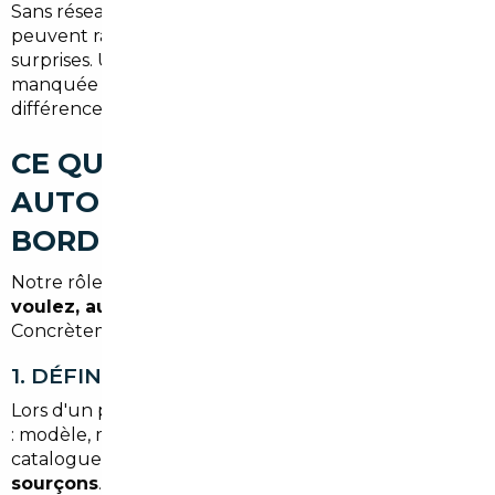
Sans réseau ni expertise, les économies espérées
peuvent rapidement se transformer en mauvaises
surprises. Un véhicule mal contrôlé ou une formalité
manquée peut coûter bien plus cher que la
différence de prix initiale.
CE QUE FAIT UN COURTIER
AUTOMOBILE POUR VOUS À
BORDEAUX
Notre rôle est simple :
trouver le véhicule que vous
voulez, au prix juste, sans les risques
.
Concrètement, voici comment nous travaillons :
1. DÉFINIR VOTRE PROJET ENSEMBLE
Lors d'un premier échange, nous cernons vos besoins
: modèle, motorisation, budget, délai. Pas de
catalogue imposé —
vous choisissez, nous
sourçons
.