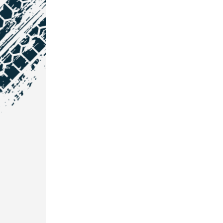
NOS COORDONNÉES
Courtage Auto Grand Est
:
Zone de l'Allan
25600 Vieux-Charmont
03 81 32 32 30
Courtage Auto Bordeaux
:
3 avenue Paul LANGEVIN
33600 PESSAC
05 25 53 07 73