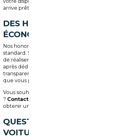
votre disponibilité et l'option choisie. Votre voiture
arrive prête à rouler, immatriculée et conforme.
DES HONORAIRES CLAIRS, UNE
ÉCONOMIE RÉELLE
Nos honoraires démarrent à
1 500 €
pour un dossier
standard. Sur un véhicule à 35 000 €, il n'est pas rare
de réaliser
6 000 à 10 000 € d'économies nettes
après déduction de nos frais. Le calcul est
transparent dès le départ : vous savez exactement ce
que vous payez et ce que vous économisez.
Vous souhaitez un chiffrage précis pour votre projet
?
Contactez notre équipe à Bordeaux
pour
obtenir une estimation gratuite et sans engagement.
QUESTIONS SUR L'IMPORT DE
VOITURE À BORDEAUX ET EN