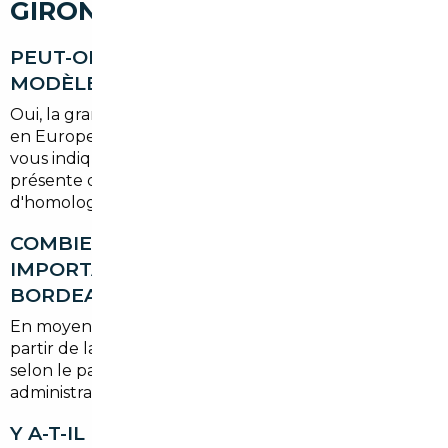
GIRONDE
PEUT-ON IMPORTER N'IMPORTE QUEL
MODÈLE DEPUIS L'ÉTRANGER ?
Oui, la grande majorité des véhicules commercialisés
en Europe peuvent être importés en France. Nous
vous indiquons dès le départ si votre modèle
présente des contraintes particulières
d'homologation.
COMBIEN DE TEMPS PREND UNE
IMPORTATION DEPUIS L'EUROPE VERS
BORDEAUX ?
En moyenne, comptez entre
3 et 6 semaines
à
partir de la validation du véhicule. Les délais varient
selon le pays d'origine et les démarches
administratives en cours.
Y A-T-IL DES AVANTAGES SPÉCIFIQUES À