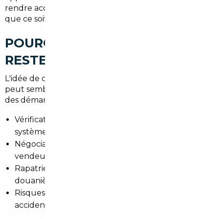
rendre accessibles, sans que vous ayez à gérer quoi
que ce soit.
POURQUOI IMPORTER SEUL
RESTE UNE MAUVAISE IDÉE
L'idée de chercher soi-même un véhicule à l'étranger
peut sembler séduisante. En pratique, elle implique
des démarches que beaucoup sous-estiment :
Vérification de l'historique du véhicule dans un
système étranger
Négociation en langue étrangère avec un
vendeur professionnel
Rapatriement, homologation, démarches
douanières et TVA
Risques liés aux arnaques ou aux véhicules
accidentés mal déclarés