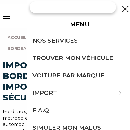
MENU
ACCUEIL
|
AGENCE BORDEAUX
|
NOS SERVICES
BORDEAUX (33800)
TROUVER MON VÉHICULE
IMPORT VOITURE À
BORDEAUX MÉRIGNAC :
VOITURE PAR MARQUE
IMPORTEZ EN TOUTE
IMPORT
SÉCURITÉ
F.A.Q
Bordeaux, c'est près de
260 000 ménages
dans une
métropole en pleine croissance, un marché
automobile dynamique, et surtout une position
SIMULER MON MALUS