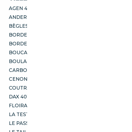
AGEN 47000
ANDERNOS-LES-BAINS 33510
BÈGLES 33130
BORDEAUX 33100
BORDEAUX 33200
BOUCAU 64340
BOULAZAC ISLE MANOIRE 24330
CARBON-BLANC 33560
CENON 33150
COUTRAS 33230
DAX 40100
FLOIRAC 33270
LA TESTE-DE-BUCH 33115
LE PASSAGE 47520