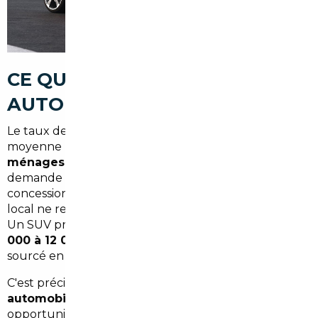
CE QUE RÉVÈLE LE MARCHÉ
AUTO BORDELAIS
Le taux de motorisation en Gironde dépasse la
moyenne nationale, avec
plus de 80 % des
ménages équipés d'au moins un véhicule
. La
demande est forte, les délais chez les
concessionnaires s'allongent, et les prix sur le marché
local ne reflètent pas toujours la réalité européenne.
Un SUV premium acheté à Bordeaux peut coûter
5
000 à 12 000 € de plus
qu'un véhicule équivalent
sourcé en Allemagne, en Belgique ou aux Pays-Bas.
C'est précisément là qu'intervient un
courtier
automobile à Bordeaux
: identifier les meilleures
opportunités sur les marchés européens et vous les