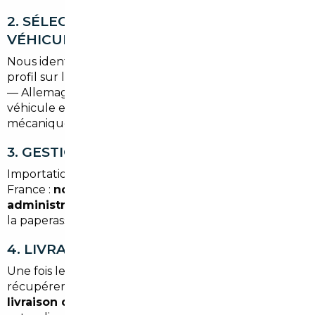
2. SÉLECTION ET VÉRIFICATION DU
VÉHICULE
Nous identifions des véhicules correspondant à votre
profil sur les marchés européens les plus compétitifs
— Allemagne, Belgique, Espagne, Pays-Bas. Chaque
véhicule est contrôlé : historique, kilométrage, état
mécanique, absence de gage ou de sinistre déclaré.
3. GESTION COMPLÈTE DES DÉMARCHES
Importation, homologation, immatriculation en
France :
nous gérons l'intégralité des formalités
administratives
. Vous n'avez pas à vous occuper de
la paperasse.
4. LIVRAISON SELON VOS PRÉFÉRENCES
Une fois le véhicule prêt, vous choisissez comment le
récupérer :
retrait à notre agence de Bordeaux
ou
livraison directement à votre domicile
, selon