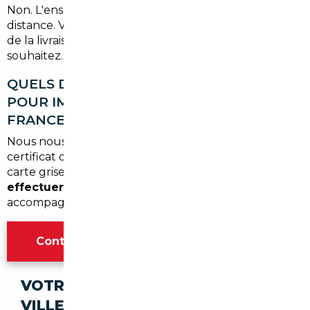
Non. L'ensemble du processus peut être géré à
distance. Vous n'avez à vous déplacer qu'au moment
de la livraison — à l'agence ou chez vous — si vous le
souhaitez.
QUELS DOCUMENTS SONT NÉCESSAIRES
POUR IMPORTER UN VÉHICULE EN
FRANCE DEPUIS L'EUROPE ?
Nous nous occupons de l'ensemble des documents :
certificat de conformité, quitus fiscal, demande de
carte grise.
Vous n'avez aucune démarche à
effectuer de votre côté
— c'est inclus dans notre
accompagnement.
Contacter l'agence Bordeaux
VOTRE IMPORT SÉCURISÉ DANS CES
VILLES