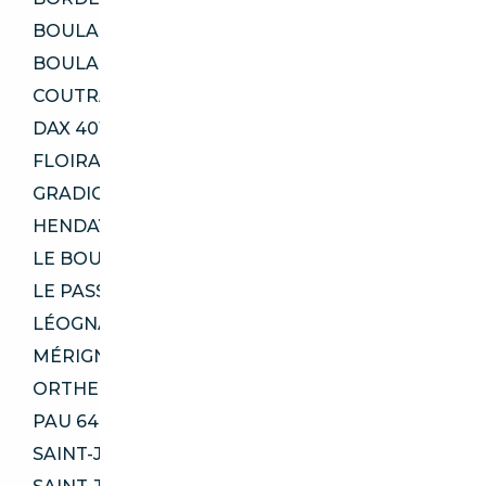
BOULAZAC ISLE MANOIRE 24330
BOULAZAC ISLE MANOIRE 24750
COUTRAS 33230
DAX 40100
FLOIRAC 33270
GRADIGNAN 33170
HENDAYE 64700
LE BOUSCAT 33110
LE PASSAGE 47520
LÉOGNAN 33850
MÉRIGNAC 33700
ORTHEZ 64300
PAU 64000
SAINT-JEAN-D'ILLAC 33127