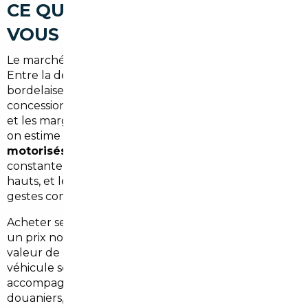
CE QUE LE MARCHÉ LOCAL NE
VOUS DIRA PAS
Le marché automobile en Gironde est sous tension.
Entre la demande soutenue autour de la métropole
bordelaise et des stocks parfois limités chez les
concessionnaires traditionnels, les délais s'allongent
et les marges de négociation se réduisent. À Bègles,
on estime que
plus de 65 % des ménages sont
motorisés
, ce qui représente une pression
constante sur l'offre locale. Résultat : les prix restent
hauts, et les vendeurs n'ont aucun intérêt à faire de
gestes commerciaux significatifs.
Acheter seul en concession, c'est souvent accepter
un prix non négocié, des options imposées et une
valeur de reprise sous-estimée. Aller chercher un
véhicule soi-même à l'étranger sans
accompagnement, c'est s'exposer à des risques
douaniers, administratifs et mécaniques que peu de