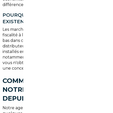
différences de TVA et de politique d'incentive locale.
POURQUOI CES ÉCARTS DE PRIX
EXISTENT-ILS ?
Les marchés européens fonctionnent différemment :
fiscalité à l'achat variable, coûts de distribution plus
bas dans certains pays, concurrence plus forte entre
distributeurs. Notre réseau de partenaires locaux,
installés en Allemagne, en Belgique et en Espagne
notamment, nous permet d'accéder à des prix que
vous n'obtiendrez jamais en vous rendant seul dans
une concession étrangère.
COMMENT FONCTIONNE
NOTRE ACCOMPAGNEMENT
DEPUIS BÈGLES
Notre agence de référence est basée à
Bordeaux
, à