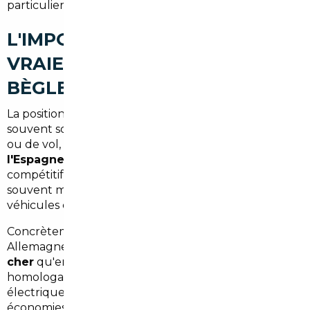
particuliers maîtrisent réellement.
L'IMPORT EUROPÉEN : UNE
VRAIE OPPORTUNITÉ DEPUIS
BÈGLES
La position géographique de Bègles est un atout
souvent sous-exploité. À quelques heures de route
ou de vol,
l'Allemagne, la Belgique, le Portugal et
l'Espagne
offrent des marchés automobiles plus
compétitifs que la France. Les véhicules y sont
souvent moins taxés à l'achat, et les stocks de
véhicules d'occasion récents y sont considérables.
Concrètement, un SUV compact de 2022 acheté en
Allemagne peut revenir
3 000 à 7 000 € moins
cher
qu'en France, tout compris (rapatriement,
homologation, immatriculation). Une berline
électrique importée de Belgique peut générer des
économies encore plus importantes grâce aux