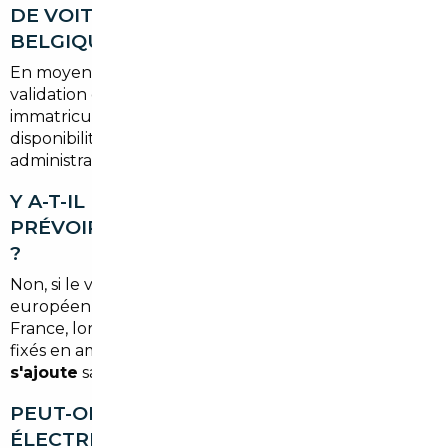
DE VOITURE DEPUIS L'ALLEMAGNE OU LA
BELGIQUE ?
En moyenne, comptez
3 à 6 semaines
entre la
validation de votre dossier et la livraison du véhicule
immatriculé en France. Ce délai peut varier selon la
disponibilité du modèle et les formalités
administratives spécifiques au pays d'origine.
Y A-T-IL DES TAXES OU FRAIS CACHÉS À
PRÉVOIR LORS D'UN IMPORT EUROPÉEN
?
Non, si le véhicule provient d'un pays de l'Union
européenne. La TVA est réglée une seule fois, en
France, lors de l'immatriculation. Nos honoraires sont
fixés en amont et
aucun frais supplémentaire ne
s'ajoute
sans votre accord explicite.
PEUT-ON IMPORTER DES VOITURES
ÉLECTRIQUES OU HYBRIDES DEPUIS