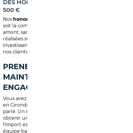
DES HONORAIRES TRANSPARENTS DÈS 1
500 €
Nos
honoraires démarrent à 1 500 €
, quelle que
soit la complexité du dossier. Ce montant est fixé en
amont, sans frais cachés. Comparé aux économies
réalisées sur le prix du véhicule, le retour sur
investissement est systématiquement positif pour
nos clients.
PRENEZ CONTACT
MAINTENANT — C'EST SANS
ENGAGEMENT
Vous avez un projet d'achat automobile à Bègles ou
en Gironde ? Ne signez rien avant de nous avoir
parlé. Un simple appel ou un message suffit pour
obtenir une estimation personnalisée et savoir si
l'import est pertinent pour votre situation. Notre
équipe basée à Bordeaux vous répond rapidement