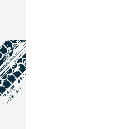
NOS COORDONNÉES
Courtage Auto Grand Est
:
Zone de l'Allan
25600 Vieux-Charmont