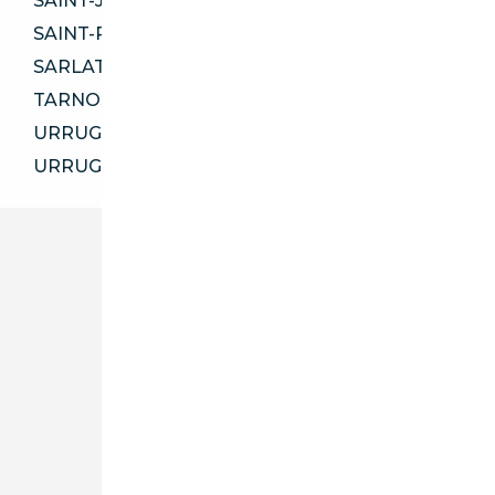
SAINT-JEAN-DE-LUZ 64500
SAINT-PAUL-LÈS-DAX 40990
SARLAT-LA-CANÉDA 24200
TARNOS 40220
URRUGNE 64122
URRUGNE 64700