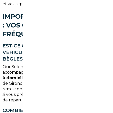
et vous guide sans pression.
IMPORT DE VOITURE À BÈGLES
: VOS QUESTIONS LES PLUS
FRÉQUENTES
EST-CE QUE JE PEUX FAIRE LIVRER MON
VÉHICULE DIRECTEMENT CHEZ MOI À
BÈGLES ?
Oui. Selon l'option choisie lors de votre
accompagnement,
la livraison peut être effectuée
à domicile à Bègles
ou dans toute autre commune
de Gironde. Vous pouvez aussi opter pour une
remise en main propre à notre agence de Bordeaux
si vous préférez inspecter le véhicule sur place avant
de repartir.
COMBIEN DE TEMPS DURE UN IMPORT