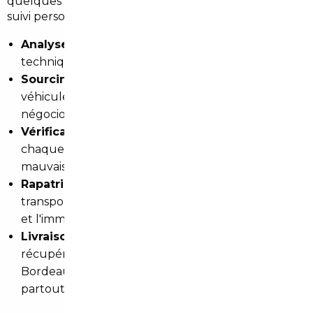
quelques minutes de Bègles. Vous bénéficiez d'un
suivi personnalisé à chaque étape du projet :
Analyse de vos besoins
: budget, usage, critères
techniques, délai souhaité.
Sourcing européen
: nous identifions les
véhicules correspondants dans notre réseau et
négocions les prix pour vous.
Vérification mécanique et administrative
:
chaque véhicule est contrôlé avant achat. Aucune
mauvaise surprise à la livraison.
Rapatriement et homologation
: nous gérons le
transport, les formalités douanières si nécessaires,
et l'immatriculation française.
Livraison
: selon votre choix, le véhicule peut être
récupéré directement à notre agence de
Bordeaux ou livré à votre adresse à Bègles ou
partout en France.