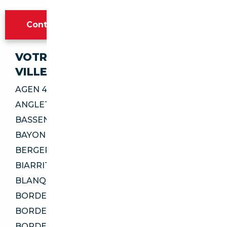
Contacter l'agence Bordeaux
VOTRE IMPORT SÉCURISÉ DANS CES
VILLES
AGEN 47000
ANGLET 64600
BASSENS 33530
BAYONNE 64100
BERGERAC 24100
BIARRITZ 64200
BLANQUEFORT 33290
BORDEAUX 33200
BORDEAUX 33300
BORDEAUX 33800