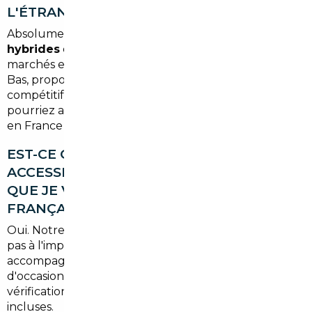
L'ÉTRANGER ?
Absolument. L'import de
véhicules électriques et
hybrides
est l'une de nos spécialités. Certains
marchés européens, comme la Belgique ou les Pays-
Bas, proposent des stocks importants à des prix très
compétitifs. Selon votre situation fiscale, vous
pourriez aussi bénéficier de dispositifs d'aide à l'achat
en France après immatriculation.
EST-CE QUE VOTRE SERVICE EST
ACCESSIBLE SI JE SUIS À BÈGLES MAIS
QUE JE VEUX ACHETER UNE VOITURE
FRANÇAISE D'OCCASION ?
Oui. Notre rôle de
courtier automobile
ne se limite
pas à l'import. Nous pouvons aussi vous
accompagner dans la recherche d'un véhicule
d'occasion sur le marché français, avec négociation,
vérification technique et gestion administrative
incluses.