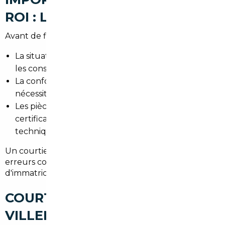
ROI : LES POINTS DE VIGILANCE
Avant de finaliser l'achat, vérifiez :
La situation TVA du véhicule (neuf vs occasion) et
les conséquences fiscales.
La conformité aux normes françaises et la
nécessité d'une homologation.
Les pièces pour la demande de carte grise :
certificat de cession, quitus fiscal, contrôle
technique.
Un courtier expérimenté vous aide à éviter les
erreurs coûteuses et à respecter les délais
d'immatriculation dans le Val-de-Marne.
COURTIER AUTOMOBILE
VILLENEUVE-LE-ROI : UN