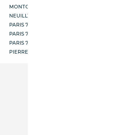
MONTGERON 91230
NEUILLY-PLAISANCE 93360
PARIS 75007
PARIS 75009
PARIS 75018
PIERRELAYE 95220