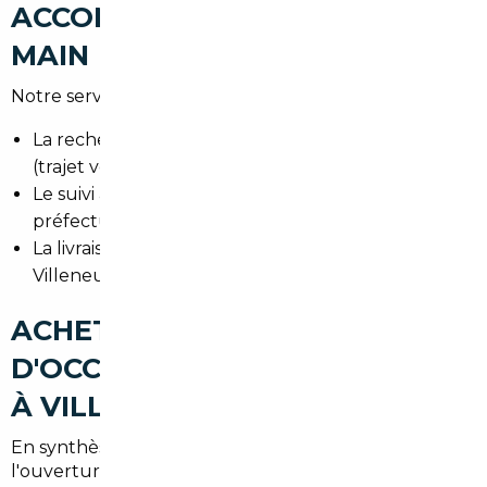
ACCOMPAGNEMENT CLÉ EN
MAIN
Notre service prend en charge :
La recherche personnalisée selon votre usage
(trajet vers Paris, kit famille, faible consommation).
Le suivi administratif, y compris le quitus fiscal et la
préfecture.
La livraison ou la remise en main propre à
Villeneuve-le-Roi et ses environs.
ACHETER UNE VOITURE
D'OCCASION AU MEILLEUR PRIX
À VILLENEUVE-LE-ROI
En synthèse, combiner l'expertise d'un courtier et
l'ouverture aux marchés européens permet