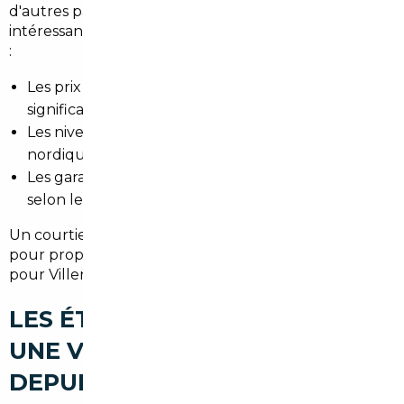
d'autres pays européens proposent aussi des offres
intéressantes. Les différences principales concernent
:
Les prix : certains pays offrent des écarts
significatifs selon la demande locale.
Les niveaux d'équipement : Allemagne et pays
nordiques souvent mieux équipés.
Les garanties et historiques : facilité d'obtention
selon le pays.
Un courtier/mandataire local compare ces marchés
pour proposer le meilleur compromis prix/qualité
pour Villeneuve-le-Roi et sa région.
LES ÉTAPES POUR IMPORTER
UNE VOITURE D'OCCASION
DEPUIS VILLENEUVE-LE-ROI