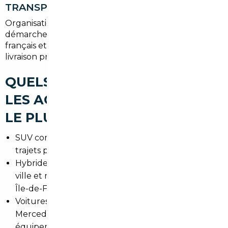
TRANSPORT ET IMMATRICULATION
Organisation du transport jusqu'à Villeneuve-le-Roi,
démarches TVA si nécessaire, contrôle technique
français et prise en charge de la carte grise pour une
livraison prête à rouler.
QUELS TYPES DE VOITURES
LES ACHETEURS RECHERCHENT
LE PLUS À VILLENEUVE-LE-ROI
SUV compacts pour les familles, pratiques pour les
trajets périurbains.
Hybrides et électriques pour limiter les coûts en
ville et respecter les zones à faibles émissions en
Île-de-France.
Voitures premium d'occasion (Audi, BMW,
Mercedes) pour un meilleur rapport
équipement/prix via l'import.