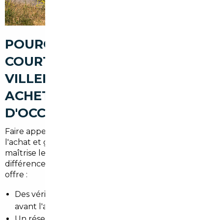
POURQUOI PASSER PAR UN
COURTIER AUTOMOBILE À
VILLENEUVE-LE-ROI POUR
ACHETER UNE VOITURE
D'OCCASION
Faire appel à un courtier local, c'est d'abord sécuriser
l'achat et gagner du temps. Un professionnel
maîtrise les procédures d'import, connaît les
différences entre vendeurs privés et concessions, et
offre :
Des vérifications techniques et administratives
avant l'achat.
Un réseau de fournisseurs fiables en Europe.