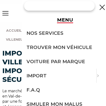
MENU
ACCUEIL
|
AGENCE PARIS
|
NOS SERVICES
VILLENEUVE-LE-ROI (94290)
TROUVER MON VÉHICULE
IMPORT VOITURE À
VILLENEUVE-LE-ROI :
VOITURE PAR MARQUE
IMPORTEZ EN TOUTE
IMPORT
SÉCURITÉ
F.A.Q
Le marché automobile autour de Villeneuve-le-Roi,
en Val-de-Marne (94) et en Île-de-France, est marqué
par une forte demande pour des véhicules récents
SIMULER MON MALUS