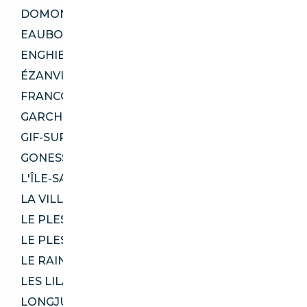
DOMONT 95330
EAUBONNE 95600
ENGHIEN-LES-BAINS 95880
ÉZANVILLE 95460
FRANCONVILLE 95130
GARCHES 92380
GIF-SUR-YVETTE 91190
GONESSE 95500
L'ÎLE-SAINT-DENIS 93450
LA VILLE-DU-BOIS 91620
LE PLESSIS-BOUCHARD 95130
LE PLESSIS-ROBINSON 92350
LE RAINCY 93340
LES LILAS 93260
LONGJUMEAU 91160