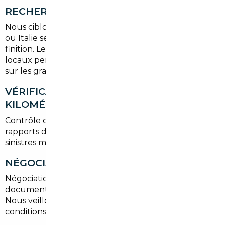
RECHERCHE DU VÉHICULE
Nous ciblons les annonces en Allemagne, Belgique
ou Italie selon vos critères : budget, motorisation,
finition. Le réseau de mandataires et nos contacts
locaux permettent d'accéder à des offres non listées
sur les grandes plateformes.
VÉRIFICATION HISTORIQUE ET
KILOMÉTRAGE
Contrôle du carnet d'entretien, des factures et des
rapports d'expertise pour s'assurer de l'absence de
sinistres majeurs ou de falsification du kilométrage.
NÉGOCIATION ET ACHAT
Négociation des conditions d'achat, vérification des
documents légaux et obtention d'un contrat clair.
Nous veillons à optimiser le prix d'achat et les
conditions de livraison.