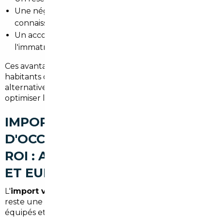
Une négociation au juste prix grâce à la
connaissance du marché.
Un accompagnement personnalisé jusqu'à
l'immatriculation en France.
Ces avantages sont particulièrement utiles pour les
habitants de Villeneuve-le-Roi qui cherchent une
alternative aux concessions locales et veulent
optimiser leur budget voiture.
IMPORT DE VOITURES
D'OCCASION À VILLENEUVE-LE-
ROI : ALLEMAGNE, BELGIQUE
ET EUROPE
L'
import voiture Allemagne Villeneuve-le-Roi
reste une option privilégiée pour des modèles bien
équipés et des kilométrages maîtrisés. La Belgique et