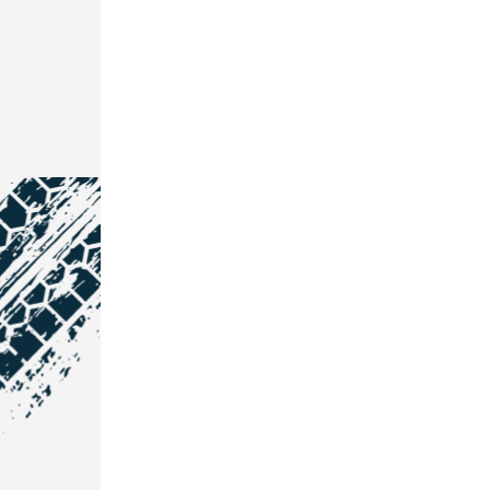
NOS COORDONNÉES
Courtage Auto Grand Est
:
Zone de l'Allan
25600 Vieux-Charmont