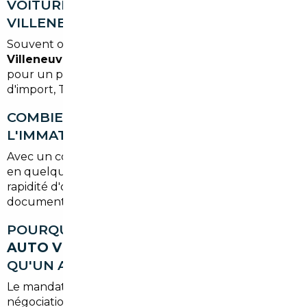
VOITURE DEPUIS L'ALLEMAGNE VERS
VILLENEUVE-LE-ROI ?
Souvent oui : l'
import voiture Allemagne
Villeneuve-le-Roi
offre des véhicules mieux équipés
pour un prix inférieur après prise en compte des frais
d'import, TVA et transport.
COMBIEN DE TEMPS PREND
L'IMMATRICULATION APRÈS IMPORT ?
Avec un courtier, l'immatriculation peut être finalisée
en quelques jours à quelques semaines, selon la
rapidité d'obtention du quitus fiscal et des
documents du vendeur.
POURQUOI CHOISIR UN
MANDATAIRE
AUTO VILLENEUVE-LE-ROI
PLUTÔT
QU'UN ACHAT DIRECT ?
Le mandataire apporte un réseau, une capacité de
négociation et une gestion complète des formalités,