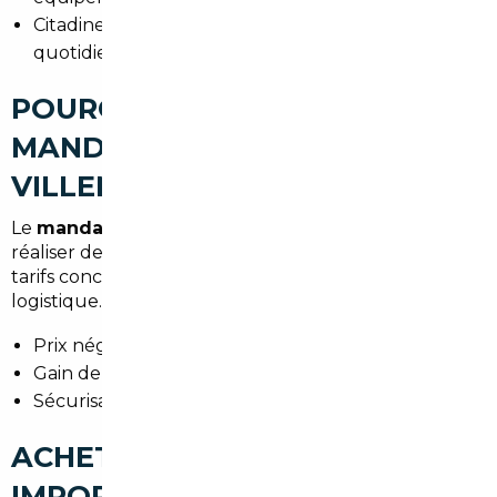
Citadines économiques pour les déplacements
quotidiens et le stationnement en centre-ville.
POURQUOI FAIRE APPEL À UN
MANDATAIRE AUTO À
VILLENEUVE-LE-ROI
Le
mandataire auto Villeneuve-le-Roi
permet de
réaliser des économies significatives par rapport aux
tarifs concessionnaires français, tout en déléguant la
logistique. Avantages :
Prix négociés auprès de fournisseurs européens.
Gain de temps administratif et logistique.
Sécurisation des paiements et des documents.
ACHETER UNE VOITURE
IMPORTÉE À VILLENEUVE-LE-