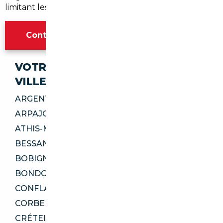
limitant les risques liés à l'achat à l'étranger.
Contacter l'agence Paris
VOTRE IMPORT SÉCURISÉ DANS CES
VILLES
ARGENTEUIL 95100
ARPAJON 91290
ATHIS-MONS 91200
BESSANCOURT 95550
BOBIGNY 93000
BONDOUFLE 91070
CONFLANS-SAINTE-HONORINE 78700
CORBEIL-ESSONNES 91100
CRÉTEIL 94000