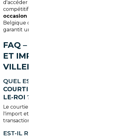
d'accéder à des véhicules mieux équipés à des tarifs
compétitifs. Que vous recherchiez une
import
occasion Villeneuve-le-Roi
depuis l'Allemagne, la
Belgique ou ailleurs, l'accompagnement local
garantit un achat serein et optimisé.
FAQ – COURTIER AUTOMOBILE
ET IMPORT DE VOITURE À
VILLENEUVE-LE-ROI
QUEL EST LE RÔLE EXACT D'UN
COURTIER AUTOMOBILE VILLENEUVE-
LE-ROI
?
Le courtier recherche, vérifie, négocie et organise
l'import et l'immatriculation du véhicule. Il sécurise la
transaction et réduit les démarches pour l'acheteur.
EST-IL RENTABLE D'IMPORTER UNE