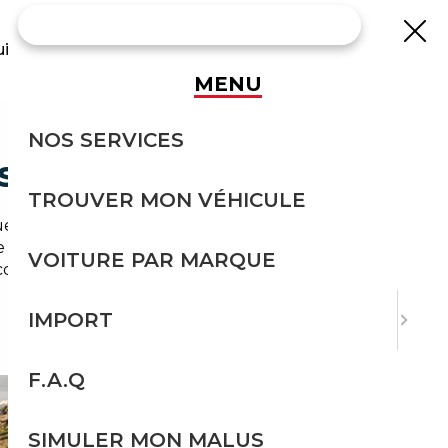
uisse
MENU
NOS SERVICES
 SÉCURITÉ
TROUVER MON VÉHICULE
, navetteurs vers Paris et actifs de Cergy-
de
courtier automobile Vauréal
accompagne
VOITURE PAR MARQUE
onomies et sécurité administrative.
IMPORT
F.A.Q
SIMULER MON MALUS