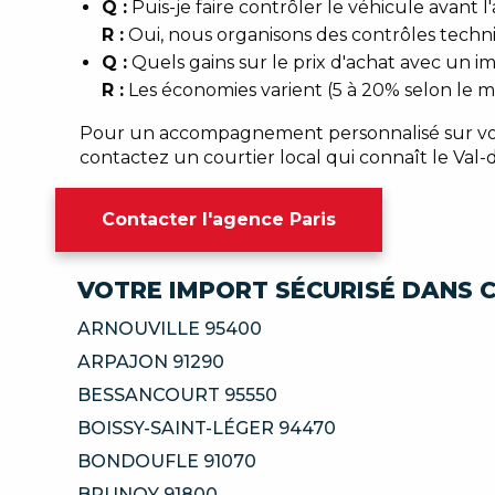
Q :
Puis-je faire contrôler le véhicule avant l
R :
Oui, nous organisons des contrôles techniq
Q :
Quels gains sur le prix d'achat avec un i
R :
Les économies varient (5 à 20% selon le 
Pour un accompagnement personnalisé sur vot
contactez un courtier local qui connaît le Val-d
Contacter l'agence Paris
VOTRE IMPORT SÉCURISÉ DANS C
ARNOUVILLE 95400
ARPAJON 91290
BESSANCOURT 95550
BOISSY-SAINT-LÉGER 94470
BONDOUFLE 91070
BRUNOY 91800