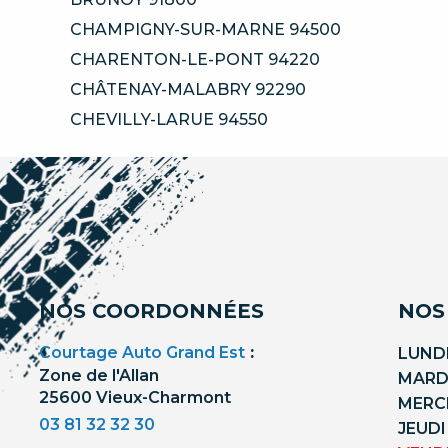
CHAMPIGNY-SUR-MARNE 94500
CHARENTON-LE-PONT 94220
CHÂTENAY-MALABRY 92290
CHEVILLY-LARUE 94550
NOS COORDONNÉES
NOS
Courtage Auto Grand Est
:
LUNDI
Zone de l'Allan
MARDI
25600 Vieux-Charmont
MERCR
03 81 32 32 30
JEUDI