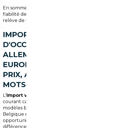
En somme, le recours à un courtier améliore la
fiabilité de l'achat et réduit le risque d'arnaque ou de
relève de kilométrage trafiqué.
IMPORT DE VOITURES
D'OCCASION À VANVES :
ALLEMAGNE, BELGIQUE ET
EUROPE (DIFFÉRENCES DE
PRIX, AVANTAGES. PLACER
MOTS-CLÉS)
L'
import voiture Allemagne Vanves
est devenu
courant car l'Allemagne propose souvent des
modèles bien équipés à des tarifs inférieurs. La
Belgique et d'autres pays d'Europe offrent aussi des
opportunités selon les modèles recherchés. Les
différences de prix proviennent :