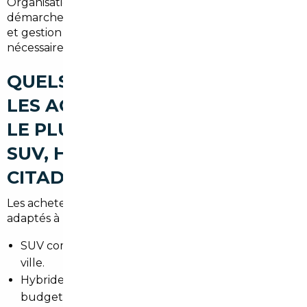
Organisation du rapatriement vers Vanves,
démarches pour carte grise dans les Hauts-de-Seine
et gestion des contrôles techniques ou modifications
nécessaires pour la conformité française.
QUELS TYPES DE VOITURES
LES ACHETEURS RECHERCHENT
LE PLUS À VANVES (VARIER :
SUV, HYBRIDES, PREMIUM,
CITADINES)
Les acheteurs à Vanves privilégient des véhicules
adaptés à la vie urbaine et périurbaine :
SUV compacts pour la modularité et la visibilité en
ville.
Hybrides et petites électriques pour réduire le
budget carburant et profiter des trajets en Île-de-