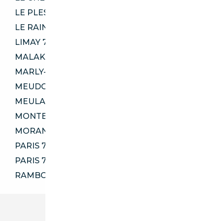
LE PLESSIS-ROBINSON 92350
LE RAINCY 93340
LIMAY 78520
MALAKOFF 92240
MARLY-LE-ROI 78160
MEUDON 92190
MEULAN-EN-YVELINES 78250
MONTESSON 78360
MORANGIS 91420
PARIS 75009
PARIS 75019
RAMBOUILLET 78120