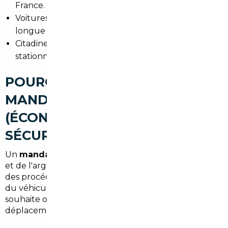
France.
Voitures premium d'occasion pour le confort sur
longue distance vers Paris.
Citadines économiques pour faciliter le
stationnement et la conduite quotidienne.
POURQUOI FAIRE APPEL À UN
MANDATAIRE AUTO À VANVES
(ÉCONOMIES, GAIN DE TEMPS,
SÉCURISATION)
Un
mandataire auto Vanves
fait gagner du temps
et de l'argent. Il négocie les tarifs d'achat, s'occupe
des procédures et apporte une garantie sur l'origine
du véhicule. C'est un choix pertinent pour qui
souhaite optimiser son budget sans multiplier les
déplacements.