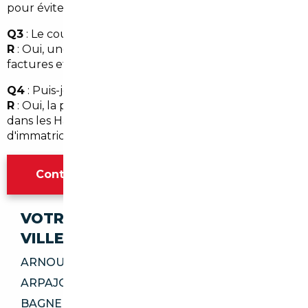
pour éviter les mauvaises surprises.
Q3
: Le courtier vérifie-t-il l'historique du véhicule ?
R
: Oui, une vérification complète de l'historique, des
factures et du kilométrage est une étape standard.
Q4
: Puis-je être livré directement à Vanves ?
R
: Oui, la plupart des courtiers organisent la livraison
dans les Hauts-de-Seine et s'occupent des formalités
d'immatriculation pour une remise clés en main.
Contacter l'agence Paris
VOTRE IMPORT SÉCURISÉ DANS CES
VILLES
ARNOUVILLE 95400
ARPAJON 91290
BAGNEUX 92220