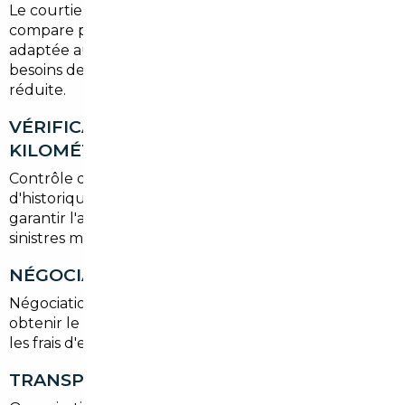
Le courtier scanne les annonces européennes,
compare prix et options, et propose une sélection
adaptée aux trajets fréquents entre Vanves et Paris,
besoins de stationnement et consommation urbaine
réduite.
VÉRIFICATION HISTORIQUE ET
KILOMÉTRAGE
Contrôle des factures d'entretien, des rapports
d'historique et d'un contrôle technique pour
garantir l'authenticité du kilométrage et l'absence de
sinistres majeurs.
NÉGOCIATION ET ACHAT
Négociation directe avec le vendeur européen pour
obtenir le meilleur prix final, en prenant en compte
les frais d'exportation et la TVA si applicable.
TRANSPORT ET IMMATRICULATION