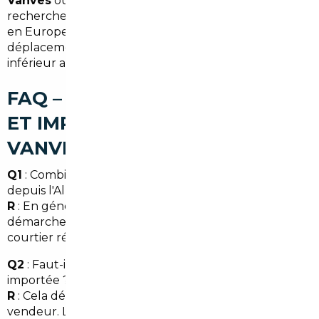
Vanves
ou d'un
mandataire auto Vanves
avec une
recherche ciblée en Allemagne, Belgique ou ailleurs
en Europe. Le résultat : un véhicule adapté à vos
déplacements en Île-de-France, à un coût souvent
inférieur au marché local.
FAQ – COURTIER AUTOMOBILE
ET IMPORT DE VOITURE À
VANVES
Q1
: Combien de temps prend l'import d'une voiture
depuis l'Allemagne vers Vanves ?
R
: En général entre 2 et 6 semaines selon les
démarches administratives et le transport. Un
courtier réduit souvent ces délais.
Q2
: Faut-il payer la TVA pour une voiture d'occasion
importée ?
R
: Cela dépend du statut du véhicule et du
vendeur. Les mandataires vérifient la conformité TVA