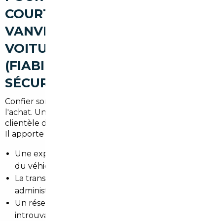
COURTIER AUTOMOBILE À
VANVES POUR ACHETER UNE
VOITURE D'OCCASION
(FIABILITÉ, AVANTAGES,
SÉCURISATION)
Confier son projet à un professionnel local facilite
l'achat. Un courtier connaît les spécificités de la
clientèle de Vanves et des communes voisines du 92.
Il apporte :
Une expertise technique pour vérifier l'état réel
du véhicule.
La transparence des coûts et des formalités
administratives.
Un réseau en Europe pour trouver des modèles
introuvables en France.