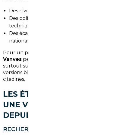
Des niveaux d'équipement et des options incluses.
Des politiques d'entretien et de contrôle
technique variables.
Des écarts de TVA et de marges entre vendeurs
nationaux.
Pour un particulier à Vanves, l'
import occasion
Vanves
peut générer d'importantes économies,
surtout sur les modèles premium, hybrides ou les
versions bien équipées des SUV et berlinettes
citadines.
LES ÉTAPES POUR IMPORTER
UNE VOITURE D'OCCASION
DEPUIS VANVES
RECHERCHE DU VÉHICULE