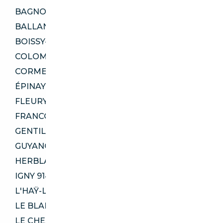
BAGNOLET 93170
BALLANCOURT-SUR-ESSONNE 91610
BOISSY-SAINT-LÉGER 94470
COLOMBES 92700
CORMEILLES-EN-PARISIS 95240
ÉPINAY-SUR-ORGE 91360
FLEURY-MÉROGIS 91700
FRANCONVILLE 95130
GENTILLY 94250
GUYANCOURT 78280
HERBLAY-SUR-SEINE 95220
IGNY 91430
L'HAŸ-LES-ROSES 94240
LE BLANC-MESNIL 93150
LE CHESNAY-ROCQUENCOURT 78150