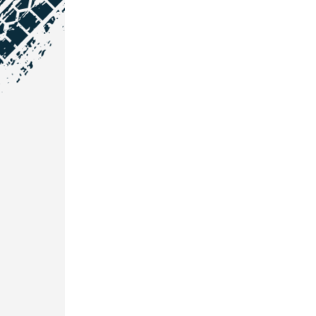
NOS COORDONNÉES
Courtage Auto Grand Est
:
Zone de l'Allan
25600 Vieux-Charmont
03 81 32 32 30
Courtage Auto Bordeaux
:
3 avenue Paul LANGEVIN
33600 PESSAC
05 25 53 07 73
Courtage Auto Paris
:
12 Avenue des Prés
78180 Montigny Le Bretonneux
01 89 71 00 37