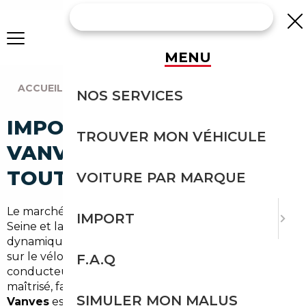
MENU
ACCUEIL
|
AGENCE PARIS
|
VANVES (92170)
NOS SERVICES
IMPORT VOITURE À
TROUVER MON VÉHICULE
VANVES : IMPORTEZ EN
TOUTE SÉCURITÉ
VOITURE PAR MARQUE
Le marché automobile à Vanves, dans les Hauts-de-
IMPORT
Seine et la grande métropole parisienne, reste
dynamique malgré les habitudes de mobilité axées
sur le vélo, le métro et le télétravail. Pour les
F.A.Q
conducteurs qui veulent une voiture fiable à prix
maîtrisé, faire appel à un
courtier automobile
SIMULER MON MALUS
Vanves
est souvent la solution. Spécialisés dans