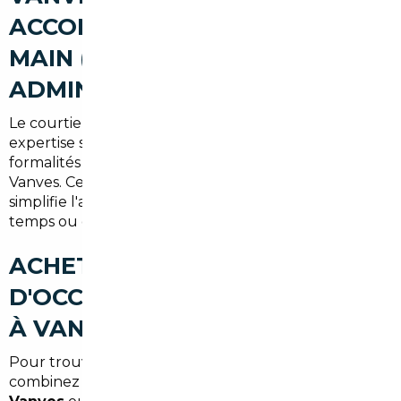
ACCOMPAGNEMENT CLÉ EN
MAIN (RECHERCHE,
ADMINISTRATIF, LIVRAISON)
Le courtier assure toutes les étapes : sélection,
expertise sur place, négociation, gestion des
formalités douanières et administratives, et livraison à
Vanves. Cet accompagnement clé en main rassure et
simplifie l'achat, surtout pour ceux qui manquent de
temps ou de connaissances techniques.
ACHETER UNE VOITURE
D'OCCASION AU MEILLEUR PRIX
À VANVES (SYNTHÈSE)
Pour trouver la meilleure affaire près de Paris,
combinez l'expertise d'un
courtier automobile