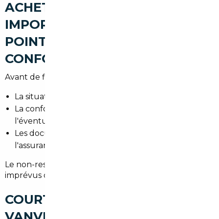
ACHETER UNE VOITURE
IMPORTÉE À VANVES : LES
POINTS DE VIGILANCE (TVA,
CONFORMITÉ, CARTE GRISE)
Avant de finaliser l'achat, vérifiez :
La situation TVA du véhicule selon le pays d'achat.
La conformité aux normes françaises et
l'éventuelle nécessité de modifications.
Les documents obligatoires pour la carte grise et
l'assurance en Hauts-de-Seine.
Le non-respect de ces points peut générer des coûts
imprévus ou des délais d'immatriculation.
COURTIER AUTOMOBILE
VANVES : UN