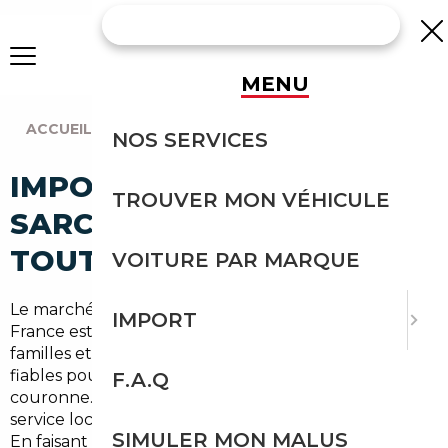
MENU
ACCUEIL
|
AGENCE PARIS
|
SARCELLES (95200)
NOS SERVICES
IMPORT VOITURE À
TROUVER MON VÉHICULE
SARCELLES : IMPORTEZ EN
TOUTE SÉCURITÉ
VOITURE PAR MARQUE
Le marché automobile à Sarcelles (95) et en Île-de-
IMPORT
France est dynamique : nombreux navetteurs,
familles et professionnels recherchent des véhicules
fiables pour les trajets vers Paris ou la grande
F.A.Q
couronne. Pour répondre à cette demande, notre
service local propose un accompagnement complet.
SIMULER MON MALUS
En faisant appel à un
courtier automobile