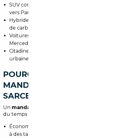
SUV compacts pour familles et trajets quotidiens
vers Paris.
Hybrides et petites hybrides pour réduire les coûts
de carburant en Île-de-France.
Voitures premium d'occasion (Audi, BMW,
Mercedes) pour les professionnels.
Citadines économiques et maniables pour la vie
urbaine autour du RER et des axes routiers.
POURQUOI FAIRE APPEL À UN
MANDATAIRE AUTO À
SARCELLES
Un
mandataire auto Sarcelles
vous fait économiser
du temps et de l'argent :
Économies : négociation à grande échelle et accès
à des tarifs import avantageux.