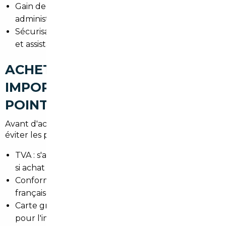
Gain de temps : gestion des démarches
administratives et logistiques.
Sécurisation : contrôle des documents, conformité
et assistance après-vente.
ACHETER UNE VOITURE
IMPORTÉE À SARCELLES : LES
POINTS DE VIGILANCE
Avant d'acheter, vérifiez plusieurs éléments pour
éviter les problèmes :
TVA : s'assurer du statut TVA intracommunautaire
si achat en UE.
Conformité : contrôle de la conformité aux normes
françaises et aux équipements obligatoires.
Carte grise : vérification des documents nécessaires
pour l'immatriculation dans le 95 (Val-d'Oise).