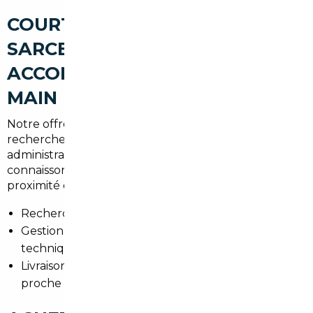
COURTIER AUTOMOBILE
SARCELLES : UN
ACCOMPAGNEMENT CLÉ EN
MAIN
Notre offre couvre l'ensemble des besoins :
recherche, vérification, négociation, transport et
administratif. Nous intervenons en Île-de-France et
connaissons les spécificités locales, comme la
proximité des grands axes et la mobilité vers Paris.
Recherche personnalisée selon budget et usages.
Gestion administrative : certificats, contrôle
technique, carte grise.
Livraison sécurisée à Sarcelles ou point de retrait
proche du RER.