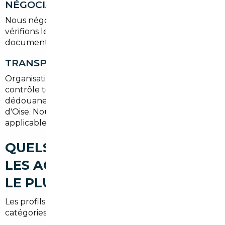
NÉGOCIATION ET ACHAT
Nous négocions au meilleur prix en votre nom,
vérifions les documents et préparons tous les
documents pour l'importation.
TRANSPORT ET IMMATRICULATION
Organisation du transport sécurisé vers Sarcelles,
contrôle technique si nécessaire, démarches de
dédouanement et demande de carte grise en Val-
d'Oise. Nous accompagnons aussi pour la TVA si
applicable.
QUELS TYPES DE VOITURES
LES ACHETEURS RECHERCHENT
LE PLUS À SARCELLES
Les profils d'acheteurs à Sarcelles sont variés. Voici les
catégories les plus demandées :