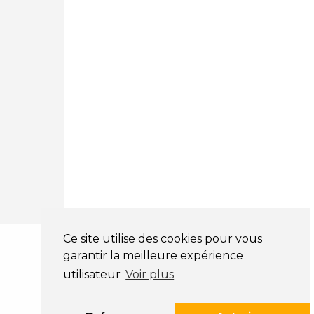
Mentions légales
CGV
NOS HORAIRES
LUNDI : 9H00 - 18H00
MARDI : 9H00 - 18H00
MERCREDI : 9H00 - 18H00
JEUDI : 9H00 - 18H00
VENDREDI : 9H00 - 18H00
SAMEDI : 9H00 - 12H00
DIMANCHE : FERMÉ
Ce site utilise des cookies pour vous
garantir la meilleure expérience
utilisateur
Voir plus