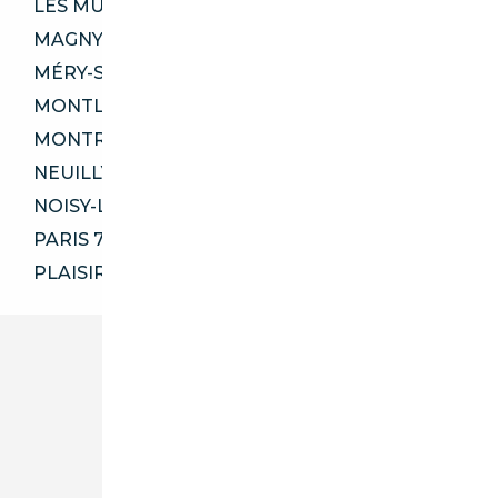
LES MUREAUX 78130
MAGNY-LES-HAMEAUX 78114
MÉRY-SUR-OISE 95540
MONTLHÉRY 91310
MONTROUGE 92120
NEUILLY-PLAISANCE 93360
NOISY-LE-GRAND 93160
PARIS 75005
PLAISIR 78370