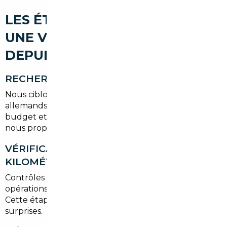
LES ÉTAPES POUR IMPORTER
UNE VOITURE D'OCCASION
DEPUIS SARCELLES
RECHERCHE DU VÉHICULE
Nous ciblons les annonces solides sur les marchés
allemands, belges et français. En fonction de votre
budget et de vos besoins (familiale, citadine, SUV),
nous proposons plusieurs options vérifiables.
VÉRIFICATION HISTORIQUE ET
KILOMÉTRAGE
Contrôles des factures d'entretien, du carnet, des
opérations de carrosserie et des rapports de sinistres.
Cette étape est cruciale pour éviter les mauvaises
surprises.