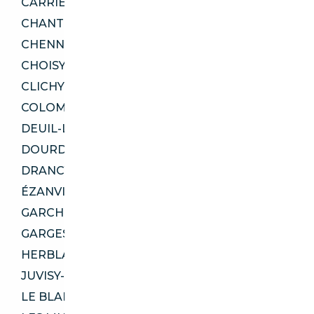
CARRIÈRES-SOUS-POISSY 78955
CHANTELOUP-LES-VIGNES 78570
CHENNEVIÈRES-SUR-MARNE 94430
CHOISY-LE-ROI 94600
CLICHY 92110
COLOMBES 92700
DEUIL-LA-BARRE 95170
DOURDAN 91410
DRANCY 93700
ÉZANVILLE 95460
GARCHES 92380
GARGES-LÈS-GONESSE 95140
HERBLAY-SUR-SEINE 95220
JUVISY-SUR-ORGE 91260
LE BLANC-MESNIL 93150