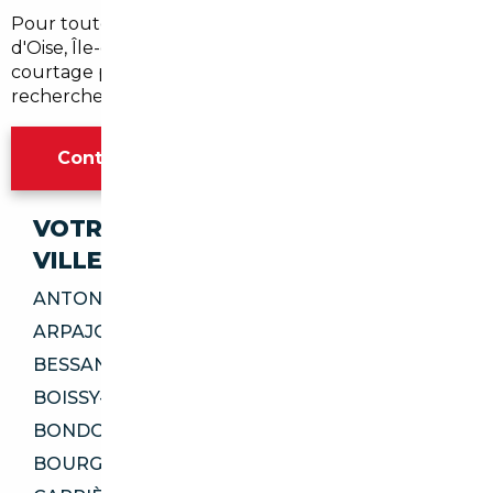
Pour toute demande sur mesure à Sarcelles (Val-
d'Oise, Île-de-France), contactez notre équipe de
courtage pour une estimation gratuite et une
recherche personnalisée.
Contacter l'agence Paris
VOTRE IMPORT SÉCURISÉ DANS CES
VILLES
ANTONY 92160
ARPAJON 91290
BESSANCOURT 95550
BOISSY-SAINT-LÉGER 94470
BONDOUFLE 91070
BOURG-LA-REINE 92340