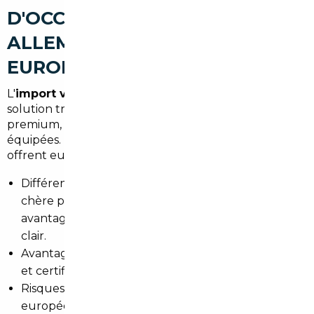
D'OCCASION À SARCELLES :
ALLEMAGNE, BELGIQUE ET
EUROPE
L'
import voiture Allemagne Sarcelles
reste une
solution très recherchée pour les véhicules
premium, diesels récents et petites berlines bien
équipées. La Belgique et d'autres pays européens
offrent eux aussi des opportunités intéressantes.
Différences de prix : Allemagne souvent moins
chère pour les marques premium; Belgique
avantageuse pour les véhicules avec historique
clair.
Avantages : mieux équipé, kilométrage parfois réel
et certificats d'entretien disponibles.
Risques maîtrisés : fiscalité, conformité
européenne et contrôle technique.