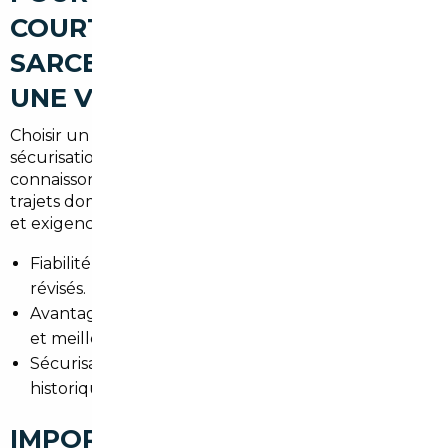
COURTIER AUTOMOBILE À
SARCELLES POUR ACHETER
UNE VOITURE D'OCCASION
Choisir un courtier local, c'est prioriser la
fiabilité
et la
sécurisation d'un achat automobile. À Sarcelles, nous
connaissons les besoins des habitants du Val-d'Oise :
trajets domicile-travail vers Paris, transports familiaux
et exigences en matière de consommation.
Fiabilité : recherche de véhicules contrôlés et
révisés.
Avantages : accès à un parc européen plus large
et meilleurs prix.
Sécurisation : vérifications administratives et
historiques avant achat.
IMPORT DE VOITURES