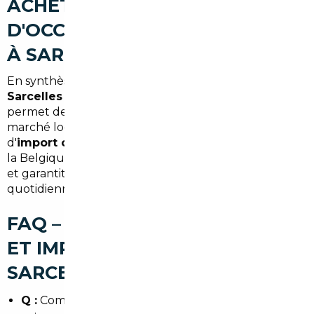
ACHETER UNE VOITURE
D'OCCASION AU MEILLEUR PRIX
À SARCELLES
En synthèse, faire appel à un
courtier automobile
Sarcelles
ou à un
mandataire auto Sarcelles
permet de combiner économies et sérénité. Entre le
marché local du Val-d'Oise et les opportunités
d'
import occasion Sarcelles
depuis l'
Allemagne
ou
la Belgique, le bon accompagnement évite les pièges
et garantit un véhicule adapté à votre mobilité
quotidienne.
FAQ – COURTIER AUTOMOBILE
ET IMPORT DE VOITURE À
SARCELLES
Q :
Combien de temps prend l'import d'une