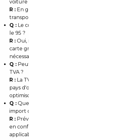
voiture depuis l'Allemagne vers Sarcelles ?
R :
En général 3 à 8 semaines selon les démarches,
transport et délais administratifs.
Q :
Le courtier s'occupe-t-il de la carte grise dans
le 95 ?
R :
Oui, nous prenons en charge la demande de
carte grise pour le Val-d'Oise et les documents
nécessaires.
Q :
Peut-on importer une voiture sans payer la
TVA ?
R :
La TVA dépend du statut du vendeur et du
pays d'origine ; nous vérifions la situation et
optimisons la fiscalité.
Q :
Quels coûts cachés faut-il prévoir pour un
import d'occasion ?
R :
Prévoir transport, éventuelles réparations, mise
en conformité, frais d'immatriculation et, si
applicable, la TVA ou droits de douane.