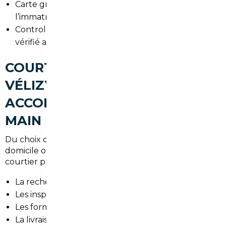
Carte grise : documents requis pour
l’immatriculation dans les Yvelines.
Control technique et garanties : s’assurer d’un état
vérifié avant paiement.
COURTIER AUTOMOBILE
VÉLIZY-VILLACOUBLAY : UN
ACCOMPAGNEMENT CLÉ EN
MAIN
Du choix du véhicule à la livraison devant votre
domicile ou votre entreprise à Vélizy-Villacoublay, le
courtier prend en charge :
La recherche et la sélection.
Les inspections et contrôles.
Les formalités douanières et administratives.
La livraison et le service après-vente local.