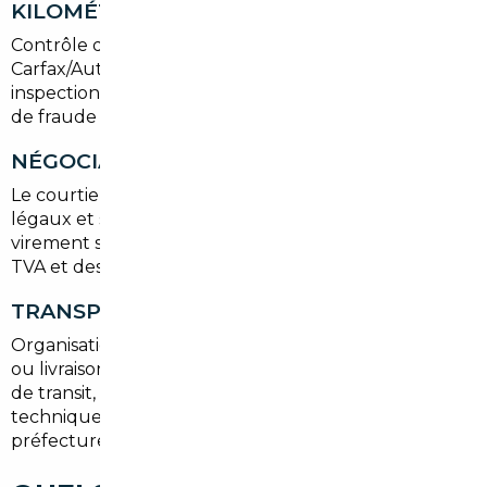
KILOMÉTRAGE
Contrôle des factures, carnet d’entretien, rapports
Carfax/Autocheck ou équivalents européens, et
inspection technique. Ces étapes limitent les risques
de fraude au compteur.
NÉGOCIATION ET ACHAT
Le courtier négocie le prix, vérifie les documents
légaux et sécurise le paiement (contrat d’achat,
virement sécurisé), en tenant compte des règles de
TVA et des frais d’importation.
TRANSPORT ET IMMATRICULATION
Organisation du transport jusqu’à Vélizy-Villacoublay
ou livraison sur site, prises en charge des démarches
de transit, dédouanement si nécessaire, contrôle
technique français et demande de carte grise en
préfecture des Yvelines.