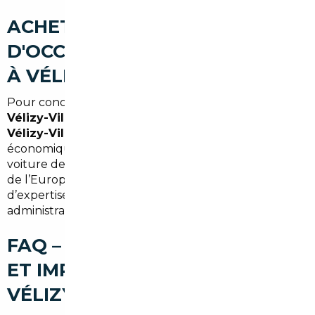
ACHETER UNE VOITURE
D'OCCASION AU MEILLEUR PRIX
À VÉLIZY-VILLACOUBLAY
Pour conclure, recourir à un
courtier automobile
Vélizy-Villacoublay
ou à un
mandataire auto
Vélizy-Villacoublay
est souvent la solution la plus
économique et la plus sûre pour importer une
voiture depuis l’Allemagne, la Belgique ou le reste
de l’Europe. Vous bénéficiez d’un réseau,
d’expertises techniques et d’un accompagnement
administratif qui facilitent l’achat en toute sérénité.
FAQ – COURTIER AUTOMOBILE
ET IMPORT DE VOITURE À
VÉLIZY-VILLACOUBLAY