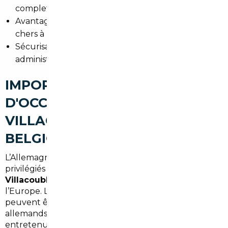
complets.
Avantages financiers : accès à des véhicules moins
chers à l’étranger.
Sécurisation : contrats clairs, garanties et suivi
administratif.
IMPORT DE VOITURES
D'OCCASION À VÉLIZY-
VILLACOUBLAY : ALLEMAGNE,
BELGIQUE ET EUROPE
L’Allemagne et la Belgique restent des marchés
privilégiés pour l’
import voiture Allemagne Vélizy-
Villacoublay
et plus largement l’import depuis
l’Europe. Les différences de prix et d’équipement
peuvent être importantes : modèles premium
allemands à prix compétitifs, citadines bien
entretenues en Belgique, ou hybrides récentes