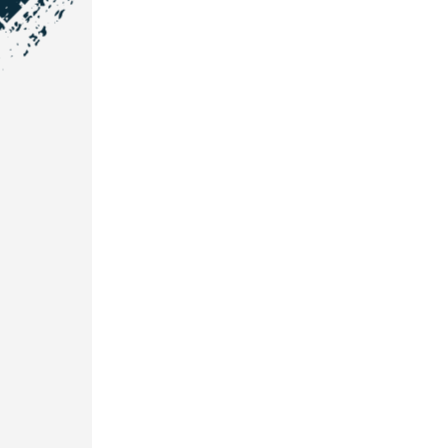
NOS COORDONNÉES
Courtage Auto Grand Est
:
Zone de l'Allan
25600 Vieux-Charmont
03 81 32 32 30
Courtage Auto Bordeaux
:
3 avenue Paul LANGEVIN
33600 PESSAC
05 25 53 07 73
Courtage Auto Paris
:
12 Avenue des Prés
78180 Montigny Le Bretonneux
01 89 71 00 37
Courtage Auto Mulhouse
:
62, Rue Jacques Mugnier