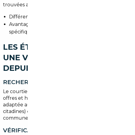
trouvées aux Pays-Bas.
Différences de prix selon l’année et l’équipement.
Avantages : meilleure disponibilité, options
spécifiques, kilométrages certifiés.
LES ÉTAPES POUR IMPORTER
UNE VOITURE D'OCCASION
DEPUIS VÉLIZY-VILLACOUBLAY
RECHERCHE DU VÉHICULE
Le courtier identifie des annonces fiables, compare
offres et historiques, et propose une sélection
adaptée aux besoins (SUV, hybrides, premium,
citadines) des habitants de Vélizy-Villacoublay et des
communes proches.
VÉRIFICATION HISTORIQUE ET