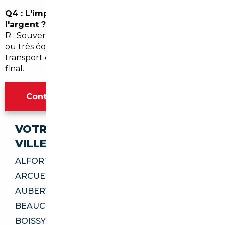
Q4 : L'import permet-il toujours d'économiser de
l'argent ?
R : Souvent oui, surtout pour les modèles premiums
ou très équipés, mais il faut intégrer la TVA, le
transport et les démarches pour comparer le coût
final.
Contacter l'agence Paris
VOTRE IMPORT SÉCURISÉ DANS CES
VILLES
ALFORTVILLE 94140
ARCUEIL 94110
AUBERVILLIERS 93300
BEAUCHAMP 95250
BOISSY-SAINT-LÉGER 94470