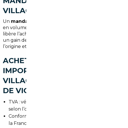
MANDATAIRE AUTO À VÉLIZY-
VILLACOUBLAY
Un
mandataire auto Vélizy-Villacoublay
négocie
en volume, permet des économies substantielles et
libère l’acheteur des contraintes logistiques. Il assure
un gain de temps important et une transparence sur
l’origine et l’état du véhicule.
ACHETER UNE VOITURE
IMPORTÉE À VÉLIZY-
VILLACOUBLAY : LES POINTS
DE VIGILANCE
TVA : vérifier si le véhicule est vendu TTC ou HT
selon l’origine.
Conformité : homologation des équipements pour
la France.