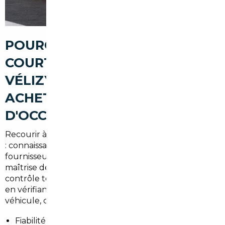
POURQUOI PASSER PAR UN
COURTIER AUTOMOBILE À
VÉLIZY-VILLACOUBLAY POUR
ACHETER UNE VOITURE
D'OCCASION
Recourir à un courtier local offre plusieurs avantages
: connaissance du marché francilien, réseau de
fournisseurs en Allemagne et en Belgique, et
maîtrise des formalités administratives (carte grise,
contrôle technique, TVA). Le courtier sécurise l’achat
en vérifiant l’historique, le kilométrage et l’état du
véhicule, ce qui réduit les risques pour l’acheteur.
Fiabilité : contrôles indépendants et rapports