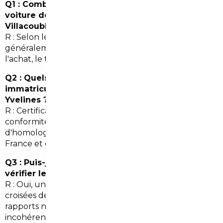
Q1 : Combien de temps prend l'import d'une
voiture depuis l'Allemagne jusqu'à Vélizy-
Villacoublay ?
R : Selon les formalités et le transport, comptez
généralement 2 à 6 semaines pour la recherche,
l'achat, le transport et l'immatriculation.
Q2 : Quels documents sont nécessaires pour
immatriculer une voiture importée dans les
Yvelines ?
R : Certificat de cession, facture d'achat, certificat de
conformité européen ou procès-verbal
d'homologation, justificatif de domicile en Île-de-
France et contrôle technique valide.
Q3 : Puis-je faire confiance à un courtier pour
vérifier le kilométrage ?
R : Oui, un bon courtier effectue des vérifications
croisées des historiques d'entretien, factures et
rapports nationaux pour détecter toute
incohérence.