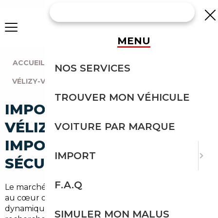
MENU
ACCUEIL
|
AGENCE PARIS
|
NOS SERVICES
VÉLIZY-VILLACOUBLAY (78140)
TROUVER MON VÉHICULE
IMPORT VOITURE À
VÉLIZY-VILLACOUBLAY :
VOITURE PAR MARQUE
IMPORTEZ EN TOUTE
IMPORT
SÉCURITÉ
F.A.Q
Le marché automobile autour de Vélizy-Villacoublay,
au cœur des
Yvelines
en
Île-de-France
, est
dynamique : professionals, familles et navetteurs
SIMULER MON MALUS