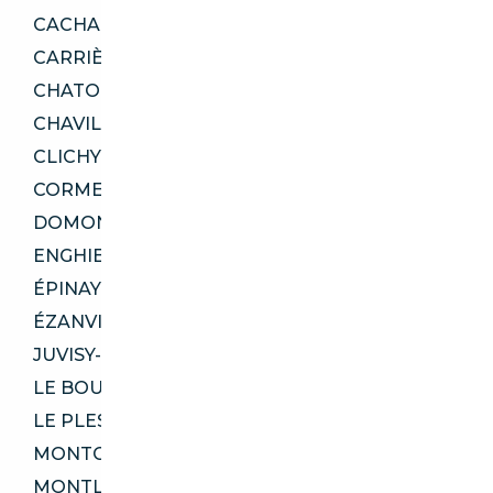
CACHAN 94230
CARRIÈRES-SUR-SEINE 78420
CHATOU 78400
CHAVILLE 92370
CLICHY 92110
CORMEILLES-EN-PARISIS 95240
DOMONT 95330
ENGHIEN-LES-BAINS 95880
ÉPINAY-SUR-ORGE 91360
ÉZANVILLE 95460
JUVISY-SUR-ORGE 91260
LE BOURGET 93350
LE PLESSIS-BOUCHARD 95130
MONTGERON 91230
MONTLHÉRY 91310