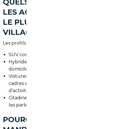
QUELS TYPES DE VOITURES
LES ACHETEURS RECHERCHENT
LE PLUS À VÉLIZY-
VILLACOUBLAY
Les profils d’acheteurs sont variés :
SUV compact pour familles et trajets périurbains.
Hybrides et électriques pour les déplacements
domicile-travail vers Paris.
Voitures premium (Audi, BMW, Mercedes) pour
cadres et dirigeants travaillant dans la zone
d’activité.
Citadines pratiques pour les rotations urbaines et
les parkings du centre commercial Vélizy 2.
POURQUOI FAIRE APPEL À UN