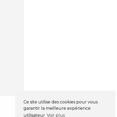
Mulhouse 68200
03 81 32 32 30
Mentions légales
CGV
NOS HORAIRES
LUNDI : 9H00 - 18H00
MARDI : 9H00 - 18H00
MERCREDI : 9H00 - 18H00
JEUDI : 9H00 - 18H00
VENDREDI : 9H00 - 18H00
SAMEDI : 9H00 - 12H00
DIMANCHE : FERMÉ
Ce site utilise des cookies pour vous
garantir la meilleure expérience
utilisateur
Voir plus