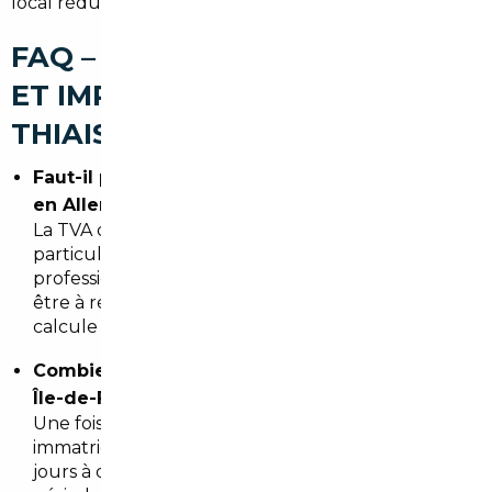
local réduit les risques et optimise le budget.
FAQ – COURTIER AUTOMOBILE
ET IMPORT DE VOITURE À
THIAIS
Faut-il payer la TVA pour un véhicule acheté
en Allemagne et importé à Thiais ?
La TVA dépend du statut du vendeur. Pour un
particulier elle est en général déjà payée. Pour un
professionnel intra-communautaire la TVA peut
être à régulariser. Le courtier vous conseille et
calcule le coût total.
Combien de temps prend l immatriculation en
Île-de-France ?
Une fois les documents complets, l
immatriculation peut être traitée en quelques
jours à deux semaines selon les démarches et la