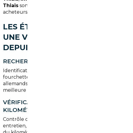
Thiais
sont autant de recherches que font les
acheteurs locaux.
LES ÉTAPES POUR IMPORTER
UNE VOITURE D'OCCASION
DEPUIS THIAIS
RECHERCHE DU VÉHICULE
Identification du modèle, motorisation, options et
fourchette de prix. Le courtier parcourt les marchés
allemands, belges et néerlandais pour trouver la
meilleure offre.
VÉRIFICATION HISTORIQUE ET
KILOMÉTRAGE
Contrôle des certificats d entretien, rapport d
entretien, absence d accidents majeurs et cohérence
du kilométrage. Tests et expertises possibles avant