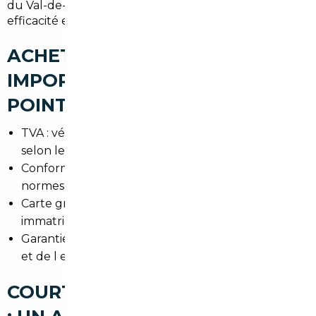
du Val-de-Marne apprécient ce service pour son
efficacité et la réduction des formalités personnelles.
ACHETER UNE VOITURE
IMPORTÉE À THIAIS : LES
POINTS DE VIGILANCE
TVA : vérifier si la TVA est due ou déjà acquittée
selon le pays vendeur.
Conformité : contrôle technique et conformité aux
normes françaises.
Carte grise : documents nécessaires pour une
immatriculation rapide en Île-de-France.
Garantie et historique : s assurer de la couverture
et de l entretien régulier.
COURTIER AUTOMOBILE THIAIS