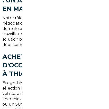
: UN ACCOMPAGNEMENT CLÉ
EN MAIN
Notre rôle couvre la recherche, la vérification, la
négociation et l administratif jusqu à la livraison à
domicile ou en point relais près de Thiais. Pour les
travailleurs se rendant à Paris ou Orly, c est une
solution pratique qui évite de multiplier les
déplacements à l étranger.
ACHETER UNE VOITURE
D'OCCASION AU MEILLEUR PRIX
À THIAIS
En synthèse, combiner l expertise d un courtier et la
sélection internationale permet d obtenir un
véhicule mieux équipé à tarif compétitif. Que vous
cherchiez une citadine pour circuler en centre-ville
ou un SUV familial, le recours à un professionnel