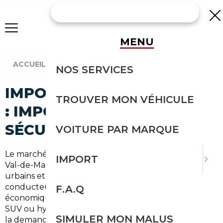
MENU
ACCUEIL
|
AGENCE PARIS
|
THIAIS (94320)
NOS SERVICES
IMPORT VOITURE À THIAIS
TROUVER MON VÉHICULE
: IMPORTEZ EN TOUTE
SÉCURITÉ
VOITURE PAR MARQUE
Le marché auto autour de Thiais, en plein coeur du
IMPORT
Val-de-Marne en Île-de-France, combine besoins
urbains et trajets périurbains vers Paris et Orly. Entre
conducteurs qui cherchent une citadine
F.A.Q
économique pour la ville et familles qui privilégient
SUV ou hybrides pour les déplacements périodiques,
SIMULER MON MALUS
la demande est variée. Faire appel à un
courtier