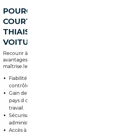
POURQUOI PASSER PAR UN
COURTIER AUTOMOBILE À
THIAIS POUR ACHETER UNE
VOITURE D'OCCASION
Recourir à un courtier local présente plusieurs
avantages pour les habitants du 94. Le professionnel
maîtrise les prix, les procédures et les pièges à éviter.
Fiabilité des annonces et sélection de véhicules
contrôlés.
Gain de temps pour les déplacements vers les
pays d origine, souvent en dehors des heures de
travail.
Sécurisation du paiement et des formalités
administratives.
Accès à un réseau de vendeurs en Allemagne,