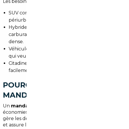
Les besoins sont divers autour de Thiais :
SUV compacts pour les familles et trajets
périurbains.
Hybrides et électriques pour réduire les coûts de
carburant et faciliter les déplacements en zone
dense.
Véhicules premium d occasion importés pour ceux
qui veulent une finition supérieure à meilleur prix.
Citadines économiques pour stationner et circuler
facilement en centre-ville.
POURQUOI FAIRE APPEL À UN
MANDATAIRE AUTO À THIAIS
Un
mandataire auto Thiais
permet de réaliser des
économies sensibles par rapport au marché local. Il
gère les démarches, négocie les prix à l international
et assure la traçabilité des transactions. Les habitants