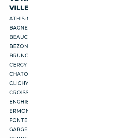
VILLES
ATHIS-MONS 91200
BAGNEUX 92220
BEAUCHAMP 95250
BEZONS 95870
BRUNOY 91800
CERGY 95000
CHATOU 78400
CLICHY 92110
CROISSY-SUR-SEINE 78290
ENGHIEN-LES-BAINS 95880
ERMONT 95120
FONTENAY-AUX-ROSES 92260
GARGES-LÈS-GONESSE 95140