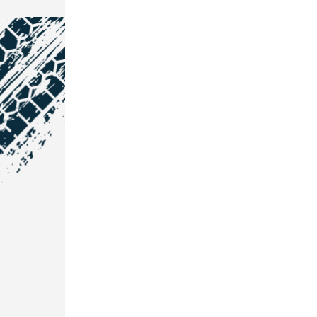
NOS COORDONNÉES
Courtage Auto Grand Est
:
Zone de l'Allan
25600 Vieux-Charmont
03 81 32 32 30
Courtage Auto Bordeaux
:
3 avenue Paul LANGEVIN
33600 PESSAC
05 25 53 07 73