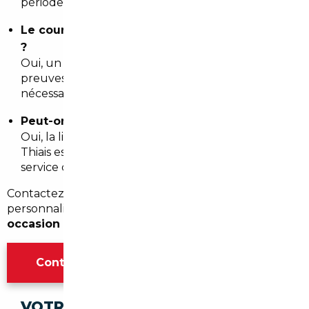
période.
Le courtier garantit-il l historique du véhicule
?
Oui, un courtier sérieux fournit les rapports et les
preuves d entretien, et organise des expertises si
nécessaire.
Peut-on livrer la voiture directement à Thiais ?
Oui, la livraison à domicile ou en point relais près de
Thiais est possible et souvent incluse dans le
service clé en main.
Contactez un professionnel local pour un devis
personnalisé et commencer votre projet d
import
occasion Thiais
en toute sérénité.
Contacter l'agence Paris
VOTRE IMPORT SÉCURISÉ DANS CES