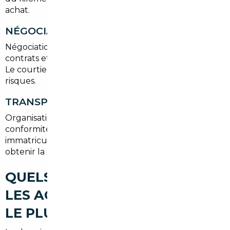
achat.
NÉGOCIATION ET ACHAT
Négociation des meilleures conditions, rédaction des
contrats et accompagnement au paiement sécurisé.
Le courtier agit comme intermédiaire pour limiter les
risques.
TRANSPORT ET IMMATRICULATION
Organisation du transport vers Thiais, mise en
conformité aux normes françaises, TVA et
immatriculation en préfecture ou en ligne pour
obtenir la carte grise à votre nom.
QUELS TYPES DE VOITURES
LES ACHETEURS RECHERCHENT
LE PLUS À THIAIS