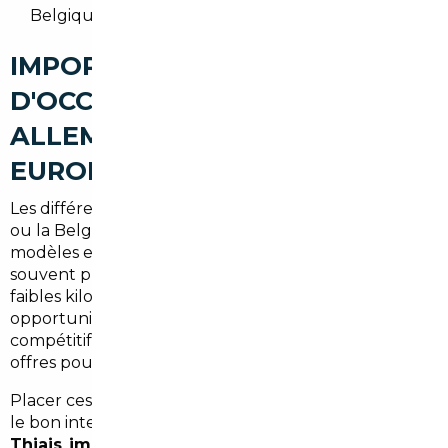
Belgique et Europe.
IMPORT DE VOITURES
D'OCCASION À THIAIS :
ALLEMAGNE, BELGIQUE ET
EUROPE
Les différences de prix entre la France et l Allemagne
ou la Belgique peuvent être significatives selon les
modèles et les motorisations. L Allemagne est
souvent plébiscitée pour les voitures premium et les
faibles kilométrages certifiés. La Belgique offre des
opportunités sur des véhicules récents à prix
compétitif. En tant que courtier, nous comparons les
offres pour optimiser votre achat.
Placer ces mots clés dans votre réflexion aide à cibler
le bon interlocuteur :
import voiture Allemagne
Thiais
,
import occasion Thiais
et
mandataire auto