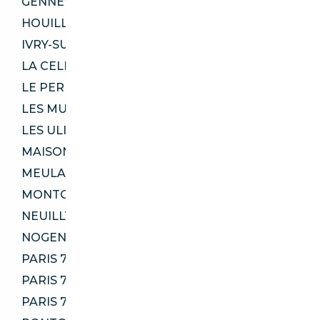
GENNEVILLIERS 92230
HOUILLES 78800
IVRY-SUR-SEINE 94200
LA CELLE-SAINT-CLOUD 78170
LE PERREUX-SUR-MARNE 94170
LES MUREAUX 78130
LES ULIS 91940
MAISONS-LAFFITTE 78600
MEULAN-EN-YVELINES 78250
MONTGERON 91230
NEUILLY-SUR-MARNE 93330
NOGENT-SUR-MARNE 94130
PARIS 75006
PARIS 75009
PARIS 75116