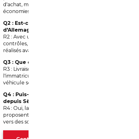
d'achat, mais restent souvent compensés par les
économies réalisées.
Q2 : Est-ce risqué d'importer une voiture
d'Allemagne vers Sèvres ?
R2 : Avec un courtier sérieux, le risque est limité :
contrôles, vérification d'historique et conformité sont
réalisés avant l'achat.
Q3 : Que comprend la livraison à Sèvres ?
R3 : Livraison, remise des documents, aide à
l'immatriculation et parfois la reprise d'ancien
véhicule selon l'offre.
Q4 : Puis-je financer une voiture importée
depuis Sèvres ?
R4 : Oui, la plupart des banques et organismes
proposent des prêts; le courtier peut vous orienter
vers des solutions de financement adaptées.