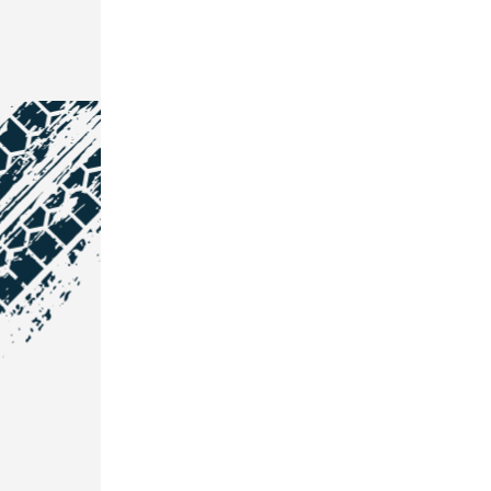
NOS COORDONNÉES
Courtage Auto Grand Est
:
Zone de l'Allan
25600 Vieux-Charmont
03 81 32 32 30
Courtage Auto Bordeaux
: