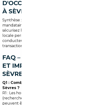
D'OCCASION AU MEILLEUR PRIX
À SÈVRES (SYNTHÈSE)
Synthèse : en passant par un courtier ou un
mandataire à Sèvres, vous optimisez le budget,
sécurisez l'achat et gagnez du temps. L'expertise
locale permet d'anticiper les besoins spécifiques des
conducteurs en Île-de-France et d'assurer une
transaction transparente.
FAQ – COURTIER AUTOMOBILE
ET IMPORT DE VOITURE À
SÈVRES
Q1 : Combien coûte l'intervention d'un courtier à
Sèvres ?
R1 : Les honoraires varient selon la prestation
(recherche simple à accompagnement complet). Ils
peuvent être forfaitaires ou en pourcentage du prix