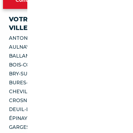
Contacter l'agence Paris
VOTRE IMPORT SÉCURISÉ DANS CES
VILLES
ANTONY 92160
AULNAY-SOUS-BOIS 93600
BALLANCOURT-SUR-ESSONNE 91610
BOIS-COLOMBES 92270
BRY-SUR-MARNE 94360
BURES-SUR-YVETTE 91440
CHEVILLY-LARUE 94550
CROSNE 91560
DEUIL-LA-BARRE 95170
ÉPINAY-SUR-ORGE 91360
GARGES-LÈS-GONESSE 95140