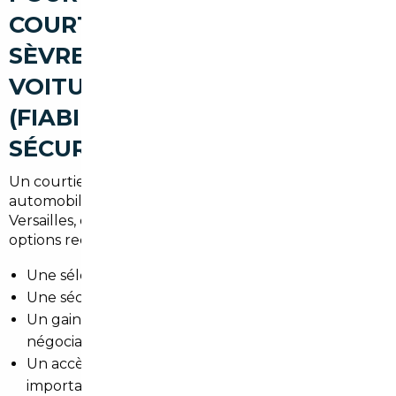
COURTIER AUTOMOBILE À
SÈVRES POUR ACHETER UNE
VOITURE D'OCCASION
(FIABILITÉ, AVANTAGES,
SÉCURISATION)
Un courtier local connaît les besoins des
automobilistes sèvriens : trajets vers Boulogne,
Versailles, ou Paris, contraintes de stationnement et
options recherchées. Il apporte :
Une sélection fiable de véhicules contrôlés.
Une sécurisation juridique et administrative.
Un gain de temps pour la recherche et la
négociation.
Un accès à des prix souvent inférieurs grâce aux
importations.