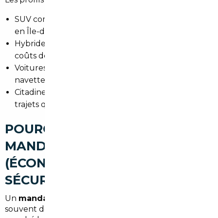
SUV compacts pour les familles et la polyvalence
en Île-de-France.
Hybrides et petites électriques pour réduire les
coûts de carburant en ville.
Voitures premium (Allemande) pour les
navetteurs souhaitant confort et sécurité.
Citadines économiques pour stationnement et
trajets quotidiens dans la vallée de la Seine.
POURQUOI FAIRE APPEL À UN
MANDATAIRE AUTO À SÈVRES
(ÉCONOMIES, GAIN DE TEMPS,
SÉCURISATION)
Un
mandataire auto Sèvres
ou courtier obtient
souvent des remises importantes par rapport au