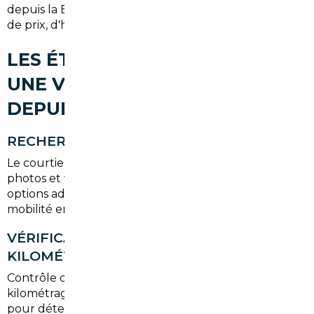
depuis la Belgique, un courtier évalue les différences
de prix, d'historique et de conformité pour vous.
LES ÉTAPES POUR IMPORTER
UNE VOITURE D'OCCASION
DEPUIS SÈVRES
RECHERCHE DU VÉHICULE
Le courtier identifie des annonces fiables, vérifie
photos et valeurs de marché, et propose plusieurs
options adaptées à votre budget et à vos besoins de
mobilité en Île-de-France.
VÉRIFICATION HISTORIQUE ET
KILOMÉTRAGE
Contrôle des factures d'entretien, traçage du
kilométrage et vérification du carnet électronique
pour détecter les anomalies. Un rapport clair est