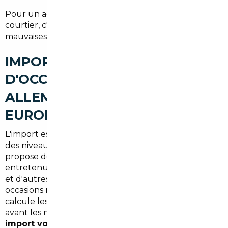
Pour un acheteur à Sèvres, confier son projet à un
courtier, c'est diminuer le stress et éviter les
mauvaises surprises.
IMPORT DE VOITURES
D'OCCASION À SÈVRES :
ALLEMAGNE, BELGIQUE ET
EUROPE
L'import est souvent motivé par des écarts de prix et
des niveaux d'équipement différents. L'Allemagne
propose des berlines et des compactes bien
entretenues, la Belgique offre un marché équilibré,
et d'autres pays européens peuvent proposer des
occasions rares. Un expert local compare les offres,
calcule les coûts réels (prix, TVA, transport) et met en
avant les meilleures pistes. Si vous cherchez un
import voiture Allemagne Sèvres
ou une vente