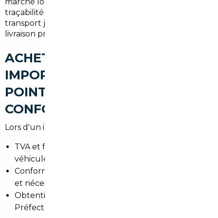
marché local. Il coordonne les formalités, garantit la
traçabilité du véhicule et prend en charge le
transport jusqu'à votre domicile ou un point de
livraison proche de Sèvres.
ACHETER UNE VOITURE
IMPORTÉE À SÈVRES : LES
POINTS DE VIGILANCE (TVA,
CONFORMITÉ, CARTE GRISE)
Lors d'un import, attention aux éléments suivants :
TVA et facturation : vérifier le statut taxable du
véhicule.
Conformité aux normes françaises (feux, pollution)
et nécessaires modifications.
Obtention de la carte grise et immatriculation en
Préfecture des Hauts-de-Seine.