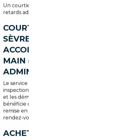
Un courtier vous guide pour éviter les surcoûts et
retards administratifs.
COURTIER AUTOMOBILE
SÈVRES : UN
ACCOMPAGNEMENT CLÉ EN
MAIN (RECHERCHE,
ADMINISTRATIF, LIVRAISON)
Le service proposé couvre la recherche, les
inspections, la négociation, l'organisation du transport
et les démarches administratives. Le client à Sèvres
bénéficie d'un interlocuteur francophone et d'une
remise en mains propre ou d'une livraison sur
rendez-vous dans toute la métropole.
ACHETER UNE VOITURE