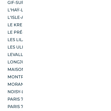
GIF-SUR-YVETTE 91190
L'HAŸ-LES-ROSES 94240
L'ISLE-ADAM 95290
LE KREMLIN-BICÊTRE 94270
LE PRÉ-SAINT-GERVAIS 93310
LES LILAS 93260
LES ULIS 91940
LEVALLOIS-PERRET 92300
LONGJUMEAU 91160
MAISONS-ALFORT 94700
MONTROUGE 92120
MORANGIS 91420
NOISY-LE-GRAND 93160
PARIS 75002
PARIS 75005