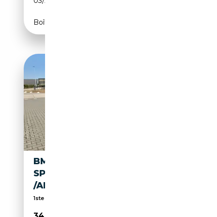
03/2022
184 CH (135 kW)
Boîte automatique
BMW X3 XDRIVE30E 292PK
SPORT/PANO/LED/LEDER/360
/APPLE/
1ste eigenaar + dealeronderhouden
34 999€