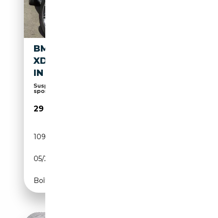
BMW X3 X3 PHEV 2.0IAS
XDRIVE30E OPF M-PACK PLUG
IN HYBRID
Suspension sport, Sièges chauffants, Sièges
sport,...
29 850€
109 086 km
Électrique/Essence
05/2021
184 CH (135 kW)
Boîte automatique