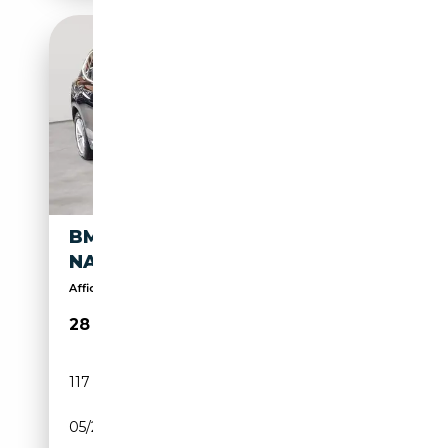
BMW X3 X3 XDRIVE30E AUT.
NAVI HUD AHK PANO
Affichage tête haute, Sièges électriques, 4x4, Siè...
28 390€
117 998 km
Électrique/Essence
05/2022
184 CH (135 kW)