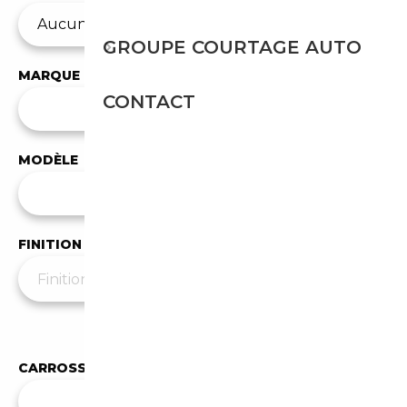
GROUPE COURTAGE AUTO
MARQUE
CONTACT
✕
BMW
MODÈLE
Tous les modèles
FINITION
Moins de filtres
▲
CARROSSERIE
Toutes les carrosseries