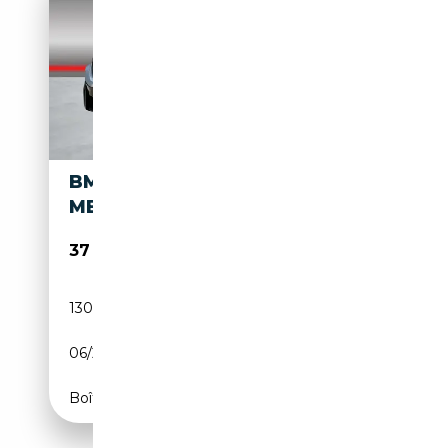
BMW X3 XDRIVE30E M-SPORT
MEMORY / 20 INCH / CAMERA
37 490€
130 000 km
Électrique/Essence
06/2023
292 CH (215 kW)
Boîte automatique