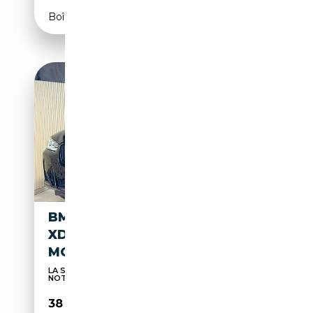
Boîte automatique
BMW X3 PHEV 2.0IAS
XDRIVE30E * GARANTIE 12
MOIS * PACK M *
LA SATISFACTION DE NOS CLIENTS TELLE EST
NOTRE DEV...
38 990€