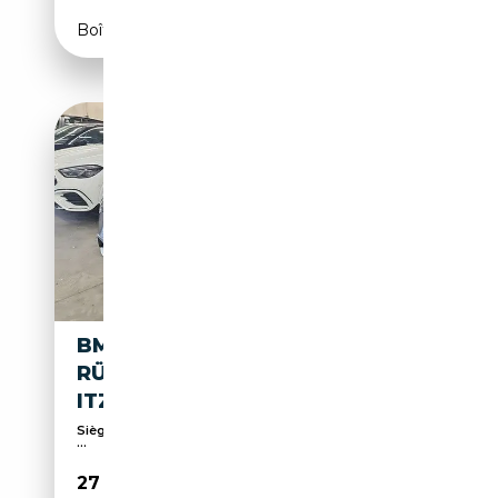
Boîte automatique
BMW X3 XDRIVE 30 E
RÜCKKAM*WIDE*LED*SPORTS
ITZ*CARPL
Sièges sport, Palettes de changement de vitesses,
...
27 499€