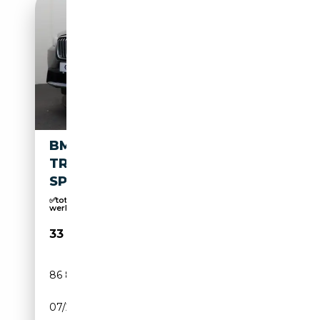
BMW X3 30E HYBRID-
TREKHAAK - PARK ASSIST -
SPORTZETE...
✅tot 10 JAAR GARANTIE mogelijk ✅Eigen
werkplaats ✅
33 495€
86 831 km
Électrique/Essence
07/2022
292 CH (215 kW)