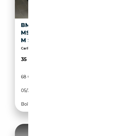
BMW X3 XDRIVE30E PHEV
MSPORT NAVI PELLE FARI LED
M SPORT
CarPlay/Android, Front/Lane Assist, BauleElettrico
35 800€
68 000 km
Électrique/Essence
05/2022
292 CH (215 kW)
Boîte automatique