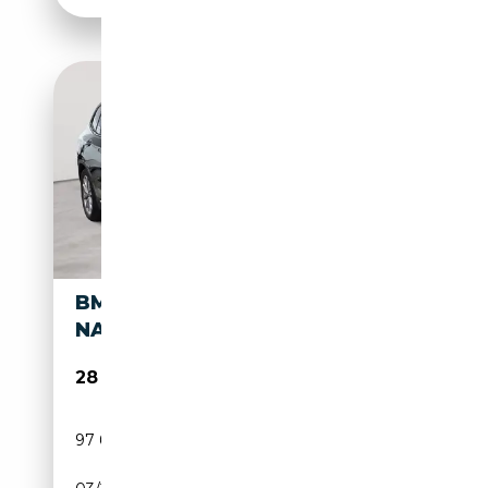
BMW X3 X3 XDRIVE30E AUT.
NAVI PANO LEDER
28 990€
97 687 km
Électrique/Essence