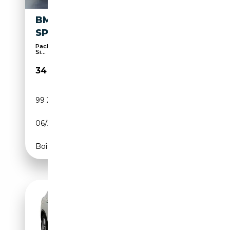
BMW X3 XDRIVE 30 E M
SPORT LASER/HEAD-UP/AHK
Pack Sport, Palettes de changement de vitesses,
Si...
34 950€
99 205 km
Électrique/Essence
06/2022
292 CH (215 kW)
Boîte automatique