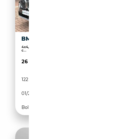
BMW X3 X3 XDRIVE30E
4x4, Frein de stationnement électronique, Sièges
c...
26 490€
122 000 km
Électrique/Essence
01/2022
184 CH (135 kW)
Boîte automatique