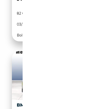
82 000 km
Électrique/Essence
03/2022
292 CH (215 kW)
Boîte automatique
BMW X3 XDRIVE30E HIFI DAB