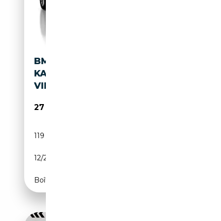
BMW X3 XDRIVE 30 E
KAMERA*NAVITOUCH*LED*DRI
VING*DAB*
27 950€
119 988 km
Électrique/Essence
12/2022
292 CH (215 kW)
Boîte automatique