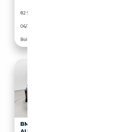
82 547 km
Électrique/Essence
06/2022
163 CH (120 kW)
Boîte automatique
BMW X3 XDRIVE30E
AUTO