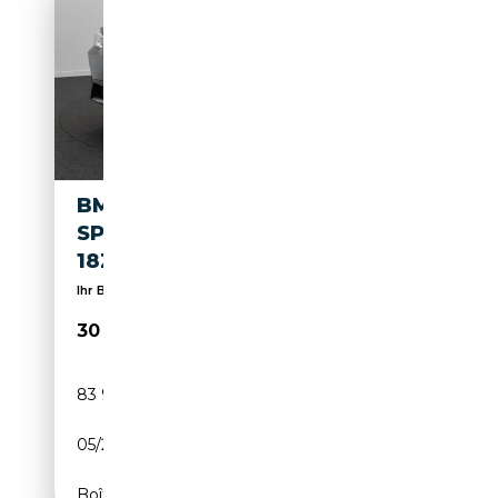
BMW X3 KAMERA DAB
SPORTSITZ AHK LEDER
18ZOLL
Ihr BMW Servicepartner für die Region Hannover
30 999€
83 961 km
Électrique/Essence
05/2022
292 CH (215 kW)
Boîte automatique