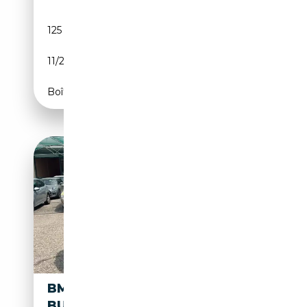
125 000 km
Électrique/Essence
11/2022
184 CH (135 kW)
Boîte automatique
BMW X3 XDRIVE30E
BUSINESS ADVANTAGE AUTO