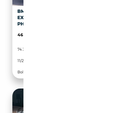
BMW X3 XDRIVE30E HIGH
EXECUTIVE 293 PK M-SPORT
PHEV, PANO
46 700€
74 337 km
Électrique/Essence
11/2023
294 CH (216 kW)
Boîte automatique