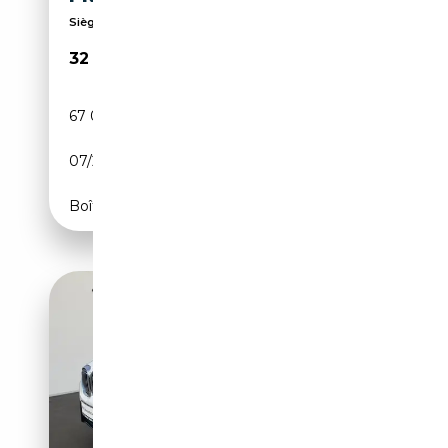
Sièges sport, Phares Full LED, 4x4, Phares directi...
32 800€
67 000 km
Électrique/Essence
07/2022
184 CH (135 kW)
Boîte automatique