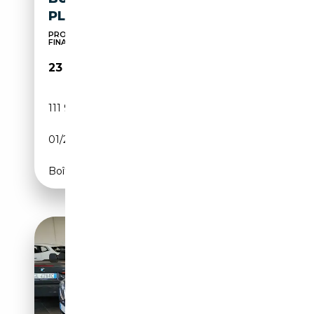
PLUG-IN 292CV
PRONTA CONSEGNA - PREZZO SENZA VINCOLO DI
FINANZIA...
23 500€
111 970 km
Électrique/Essence
01/2021
184 CH (135 kW)
Boîte automatique