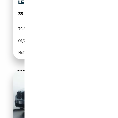
LED WLAN ACC + STOP&GO
35 999€
75 800 km
Électrique/Essence
01/2023
292 CH (215 kW)
Boîte automatique