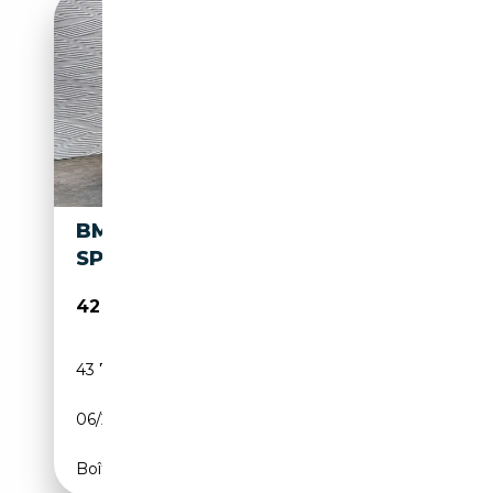
BMW X3 XDRIVE30E*PHEV*M-
SPORT*HUD*M-SEATS*
42 880€
43 767 km
Électrique/Essence
06/2022
292 CH (215 kW)
Boîte automatique