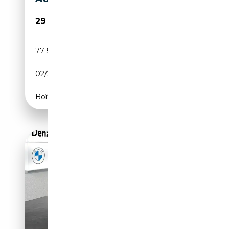
29 650€
77 500 km
Électrique/Essence
02/2022
184 CH (135 kW)
Boîte automatique