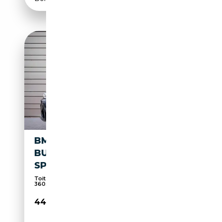
BMW X3 XDRIVE30E
BUSINESS EDITION PLUS M-
SPORT L PANO L C
Toit panoramique, Phares laser, Apple CarPlay,
360...
44 850€