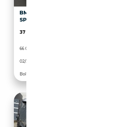
BMW X3 XDRIVE30E M
SPORTPAKET, HYBRID
37 400€
66 000 km
Électrique/Essence
02/2022
292 CH (215 kW)
Boîte automatique