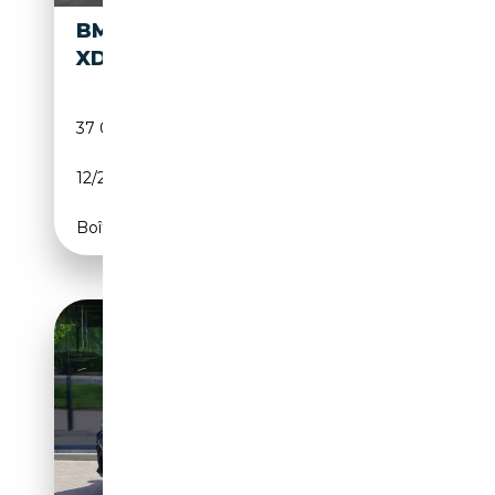
BMW X3
33 990€
XDRIVE30E
37 000 km
Électrique/Essence
12/2020
184 CH (135 kW)
Boîte automatique