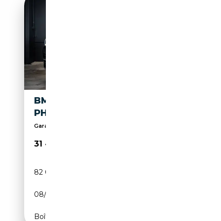
BMW X3 M-LOOK-X3
PHEV*44GRCO2
Garantie
31 499€
82 000 km
Électrique/Essence
08/2021
292 CH (215 kW)
Boîte automatique