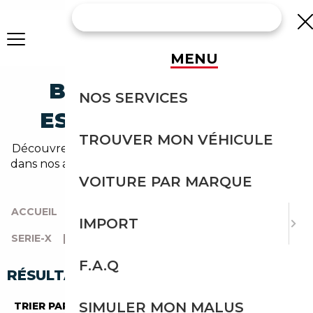
MENU
BMW X3 HYBRIDE-
NOS SERVICES
ESSENCE OCCASION
TROUVER MON VÉHICULE
Découvrez un large choix de bmw hybride-essence
dans nos annonces de x3. Un import sans effort avec
Courtage Auto.
VOITURE PAR MARQUE
ACCUEIL
|
TOUTES LES MARQUES
|
BMW
|
IMPORT
SERIE-X
|
X3
|
HYBRIDE-ESSENCE
F.A.Q
RÉSULTATS DE VOTRE RECHERCHE
SIMULER MON MALUS
TRIER PAR