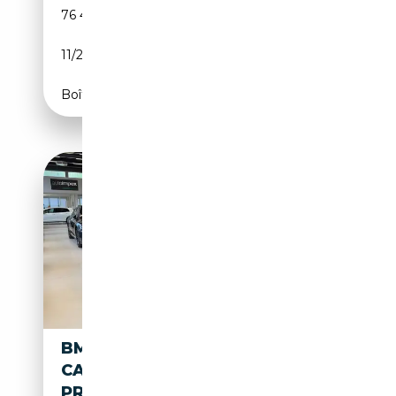
76 469 km
Électrique/Essence
11/2022
292 CH (215 kW)
Boîte automatique
BMW X3 XDRIVE30E AUTO
CAM/SEDSPORTIVI/UNICO
PROPR.