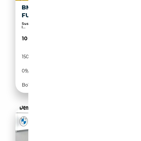
BMW X3 X3 XDRIVE20D
FUTURA
Suspension sport, CD, LED phare de jour, Airbags
l...
10 500€
150 000 km
Diesel
09/2012
184 CH (135 kW)
Boîte automatique