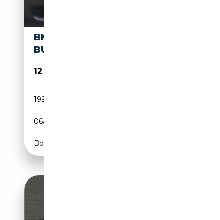
BMW X3 X3 XDRIVE20D
BUSINESS ADVANTAGE AUT.
12 900€
199 000 km
Diesel
06/2017
190 CH (140 kW)
Boîte automatique