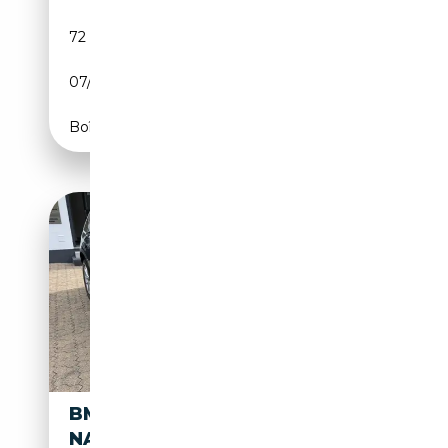
72 000 km
Essence
07/2013
184 CH (135 kW)
Boîte automatique
BMW X3 XDRIVE 20 D A-2 HA-
NAV-LEDER-XEN-PDC-KD