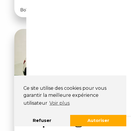
Boîte automatique
Ce site utilise des cookies pour vous
BMW X3 X3 F25
garantir la meilleure expérience
XDRIVE20I
utilisateur
Voir plus
Pronta Consegna
12 400€
Refuser
Autoriser