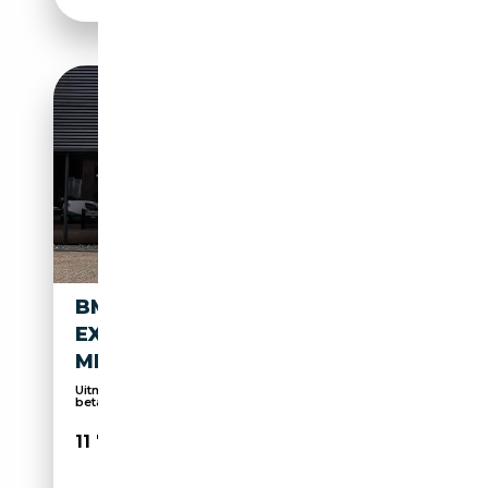
BMW X3 XDRIVE28I HIGH
EXECUTIVE TREKHAAK
MEMORY CAMERA CL
Uitmuntende kwaliteit en service voor een
betaalba...
11 749€