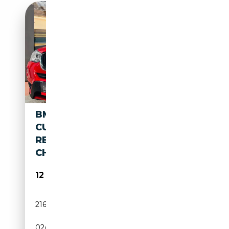
BMW X3 X3 2.0 D XDRIVE20
CUIR GPS XÉNON ATT
REMORQUE SIÈGES
CHAUFFANTS
12 990€
216 500 km
Diesel
02/2018
163 CH (120 kW)