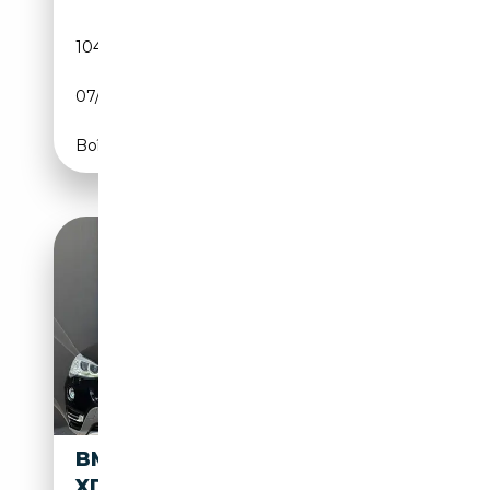
104 945 km
Diesel
07/2009
177 CH (130 kW)
Boîte automatique
BMW X3 F25 LCI 2014
XDRIVE20D XLINE AUTO