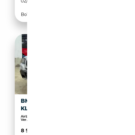
02/2012
184 CH (135 kW)
Boîte automatique
BMW X3 XDRIVE 20D
KLIMA~ALLRAD~AUTOMATIK
Airbag conducteur, Pneus été, Airbag passager,
Ver...
8 999€