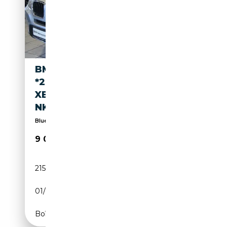
BMW X3 20 DA XDRIVE
*2.HAND*BI-
XENON*TEMPOMAT*SPORTLE
NKRA
Bluetooth, Jantes alliage, Vitres électriques, Pha...
9 000€
215 114 km
Diesel
01/2013
184 CH (135 kW)
Boîte automatique