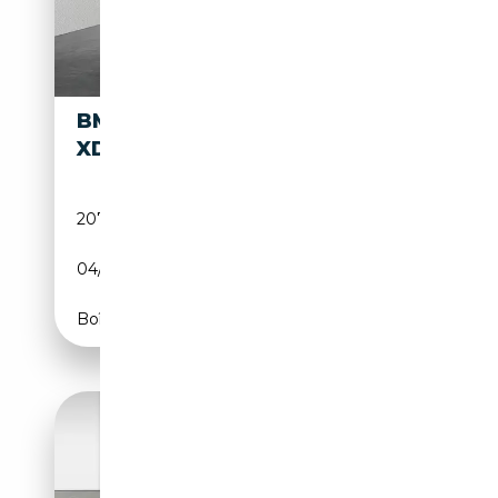
BMW X3
11 990€
XDRIVE20D
207 000 km
Diesel
04/2013
184 CH (135 kW)
Boîte automatique