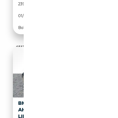
239 725 km
Essence
01/2014
245 CH (180 kW)
Boîte automatique
BMW X3 XDRIVE 20D
AHK*CAM*LED*NAVI*SHZ*2XK
LIMA*AHK