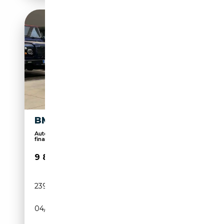
BMW X3 XDRIVE20D XLINE
Auto visibile in sede. Possibilità di
finanziament...
9 800€
239 000 km
Diesel
04/2015
190 CH (140 kW)