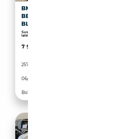
BMW X3 2.0I X-DRIVE
BENZINE 2013 M-PAKKET
BLAUW
Suspension sport, Sièges sport, Rétroviseurs
latér...
7 950€
257 931 km
Essence
06/2013
184 CH (135 kW)
Boîte manuelle