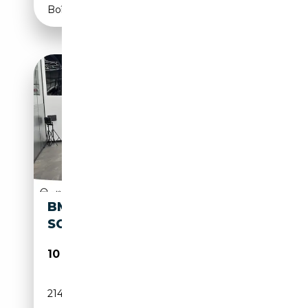
Boîte manuelle
BMW X3 20 XD XDRIVE, AHK
SCHWENKB., PDC
10 900€
214 000 km
Diesel