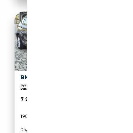
BMW X3 XDRIVE 20D
Système d'avertissement de distance, Airbag
passag...
7 900€
190 000 km
Diesel
04/2011
184 CH (135 kW)