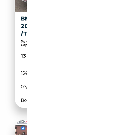
BMW X3 XDRIVE
20D/R*KAMERA/AHK/KEYFREE
/TEMPOMAT/NAVI
Porte-bagages, Sièges chauffants, Bluetooth,
Capte...
13 990€
154 000 km
Diesel
07/2013
184 CH (135 kW)
Boîte automatique