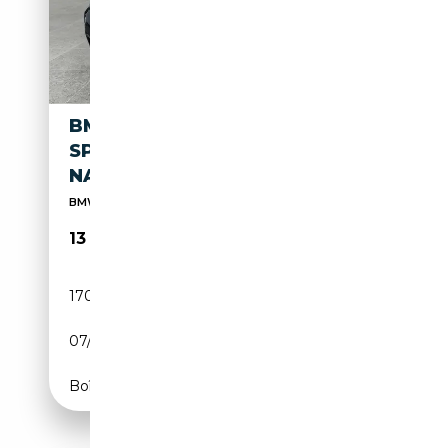
BMW X3 XDRIVE20D M
SPORTPAKET XENON RFK
NAVI PROF.
BMW Vertragshändler
13 490€
170 350 km
Diesel
07/2012
184 CH (135 kW)
Boîte automatique