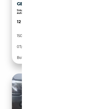
GEPFL
Sièges chauffants, Phares de jour, Start/Stop
auto...
12 990€
150 000 km
Diesel
07/2013
184 CH (135 kW)
Boîte automatique