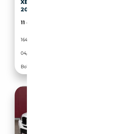
XENON+NAVI+KLIMAA.+PDC+
20ZOLL
11 490€
164 000 km
Diesel
04/2013
184 CH (135 kW)
Boîte manuelle