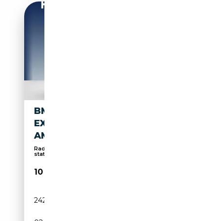
BMW X3 XDRIVE20I HIGH
EXECUTIVE | PANO |
AMBIENTE | CAMER
Radio, Sièges sport, Caméra d'aide au
stationnemen...
10 440€
242 728 km
Essence