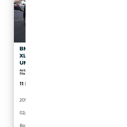
BMW X3 BMW X3 XDRIVE20D
XLINE NAVI PROMOZIONE
UNICOPROPRIETARIO
Airbag conducteur, 4x4, Isofix, Phares au LED,
Sta...
11 500€
205 000 km
Diesel
02/2016
190 CH (140 kW)
Boîte automatique