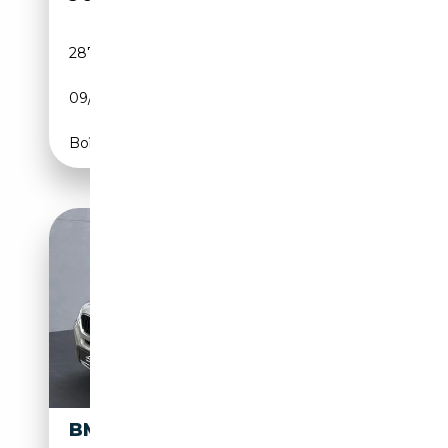
287 000 km
Diesel
09/2011
163 CH (120 kW)
Boîte automatique
BMW X3 XDRIVE 20 D+BI-