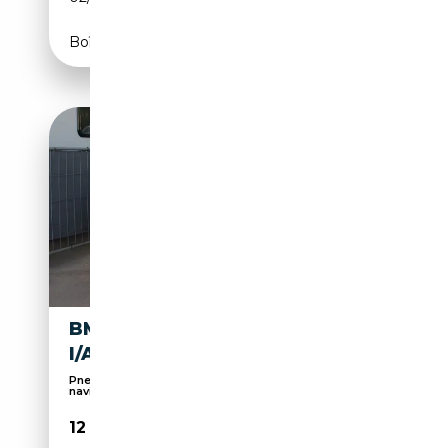
Boîte manuelle
BMW X3 XDRIVE 20
I/AUTOMATIK
Pneus été, Sièges chauffants, Système de
navigatio...
12 999€