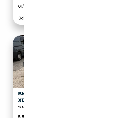
01/2014
184 CH (135 kW)
Boîte automatique
BMW X3 X3 2.0 DA
XDRIVE20
*PANO*LEDER*AUTOMAAT*
5 999€