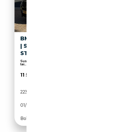
BMW X3 XDRIVE20I M-SPORT
| SPORTLEDER |
STOELVERWARMING |
Suspension sport, Alarme, Sièges sport, Vitres
tei...
11 500€
223 961 km
Essence
01/2014
184 CH (135 kW)
Boîte automatique