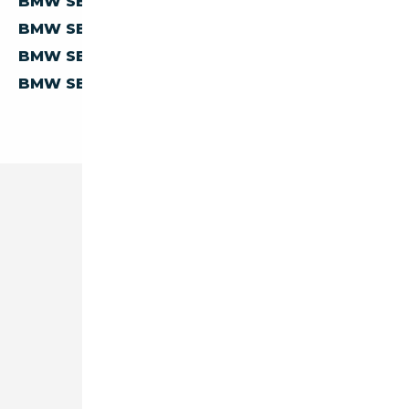
BMW SERIE-X X4 D'ESPAGNE
BMW SERIE-X X4 D'ITALIE
BMW SERIE-X X4 DE BELGIQUE
BMW SERIE-X X4 DES PAYS-BAS