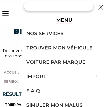
MENU
BMW X4 MANUELLE
NOS SERVICES
OCCASION
TROUVER MON VÉHICULE
Découvrez un large choix de bmw x4 manuelle dans
nos annonces. Un import sans effort avec Courtage
Auto.
VOITURE PAR MARQUE
ACCUEIL
|
TOUTES LES MARQUES
|
BMW
|
IMPORT
SERIE-X
|
X4
|
MANUELLE
F.A.Q
RÉSULTATS DE VOTRE RECHERCHE
SIMULER MON MALUS
TRIER PAR