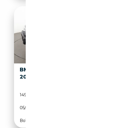
BMW X4 XDRIVE
18 399€
20D
149 727 km
Diesel
05/2017
190 CH (140 kW)
Boîte manuelle