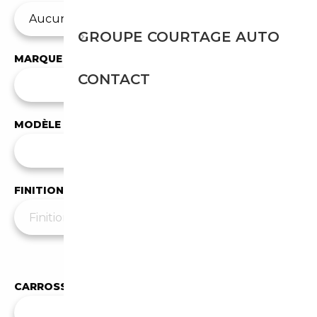
GROUPE COURTAGE AUTO
MARQUE
CONTACT
✕
BMW
MODÈLE
Tous les modèles
FINITION
Moins de filtres
▲
CARROSSERIE
Toutes les carrosseries