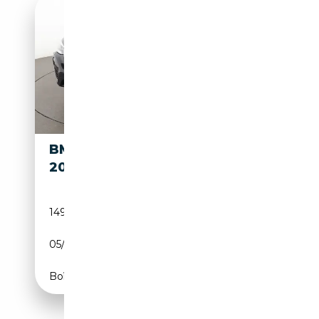
BMW X4 XDRIVE
18 399€
20D
149 727 km
Diesel
05/2017
190 CH (140 kW)
Boîte manuelle