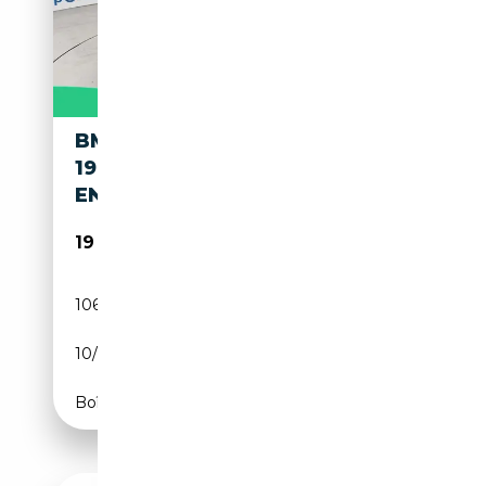
BMW X4 (F26) XDRIVE 20D
190 LOUNGE PLUS -
ENTRETIEN CONSTRUCTEUR
19 490€
106 755 km
Diesel
10/2015
190 CH (140 kW)
Boîte manuelle