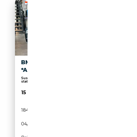
BMW X4 XDRIVE 20 D
*AHK*TÜV NEU*M-PAKET*
Suspension sport, Capteurs d'aide au
stationnement...
15 499€
184 246 km
Diesel
04/2015
190 CH (140 kW)