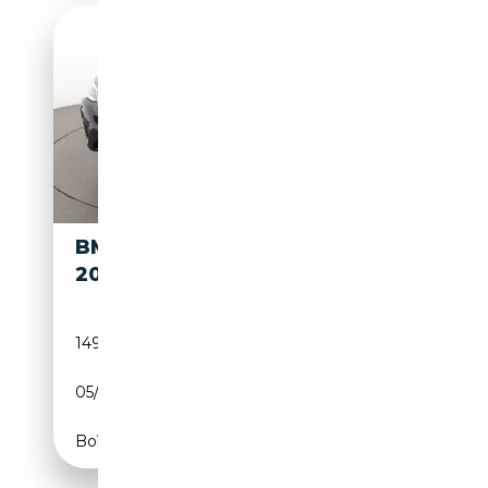
BMW X4 XDRIVE
18 399€
20D
149 727 km
Diesel
05/2017
190 CH (140 kW)
Boîte manuelle