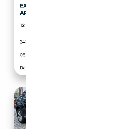
EXPORT/HANDELAAR/PRO/M
ARCHAND
12 990€
240 160 km
Diesel
08/2015
190 CH (140 kW)
Boîte manuelle