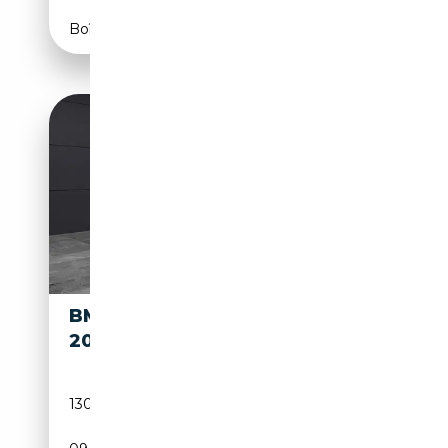
Boîte manuelle
BMW X4 XDRIVE
22 990€
20D
130 000 km
Diesel