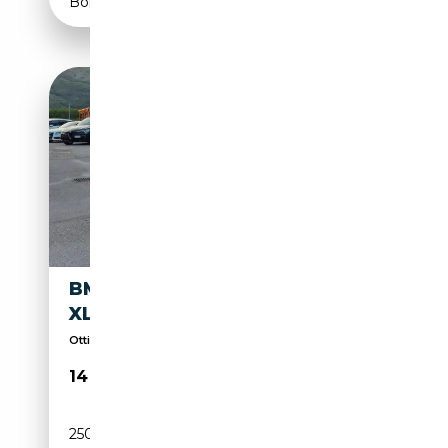
Boîte manuelle
BMW X4 X4 F26 XDRIVE20D
XLINE
Ottime condizioni!
14 999€
250 000 km
Diesel