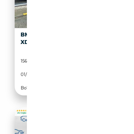
BMW X4 X4
17 000€
XDRIVE20D
156 000 km
Diesel
01/2015
190 CH (140 kW)
Boîte manuelle