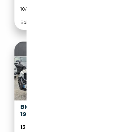
10/2014
190 CH (140 kW)
Boîte manuelle
BMW X4 (F26) XDRIVE20D
190CH LOUNGE PLUS
13 990€