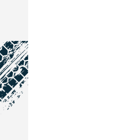
NOS COORDONNÉES
Courtage Auto Grand Est
:
Zone de l'Allan
25600 Vieux-Charmont
03 81 32 32 30