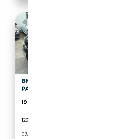
BMW X4 XDRIVE 20 D M-
PAKET INDIVIDUAL
19 490€
123 000 km
Diesel
09/2014
190 CH (140 kW)