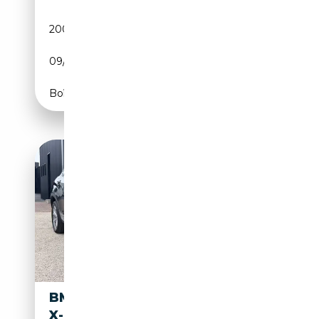
200 000 km
Diesel
09/2015
193 CH (142 kW)
Boîte manuelle
BMW X4 X4 2.0 D XDRIVE20
X-LINE