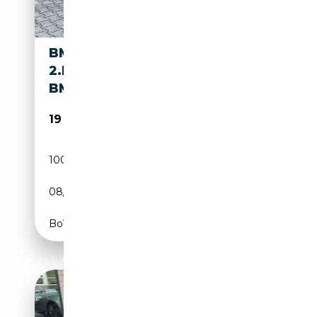
BMW X4 XDRIVE20D XLINE-
2.HA-XEN-AHK-LEDER-KAM-
BMW KD
19 990€
100 000 km
Diesel
08/2015
190 CH (140 kW)
Boîte manuelle