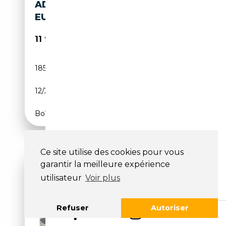
ADVANTAGE SPORT NAVI LED
EURO 6 DPF
11 990€
185 500 km
Diesel
12/2015
150 CH (110 kW)
Boîte manuelle
Ce site utilise des cookies pour vous
garantir la meilleure expérience
utilisateur
Voir plus
Refuser
Autoriser