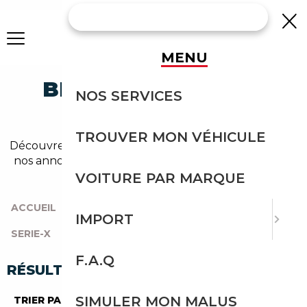
MENU
BMW X1 MANUELLE
NOS SERVICES
OCCASION
TROUVER MON VÉHICULE
Découvrez un large choix de bmw x1 manuelle dans
nos annonces. Un import sans effort avec Courtage
Auto.
VOITURE PAR MARQUE
ACCUEIL
|
TOUTES LES MARQUES
|
BMW
|
IMPORT
SERIE-X
|
X1
|
MANUELLE
F.A.Q
RÉSULTATS DE VOTRE RECHERCHE
SIMULER MON MALUS
TRIER PAR