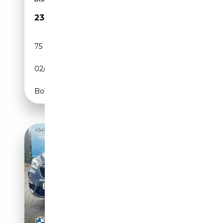
23 500€
75 900 km
Essence
02/2022
136 CH (100 kW)
Boîte manuelle