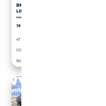
BMW X1 SDRIVE18I SPORT
LINE PANO LED CD NAVI PDC
Interessantes Leasing bei Jahreswagen
19 490€
47 859 km
Essence
01/2019
140 CH (103 kW)
Boîte manuelle