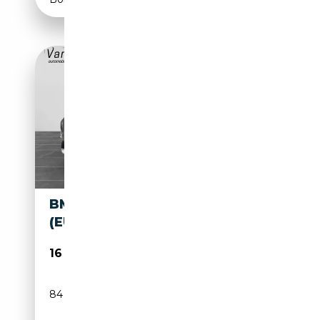
BMW X1 X1 1.5I SDRIVE18 OPF
(EU6D-TEMP)
16 990€
84 000 km
Essence