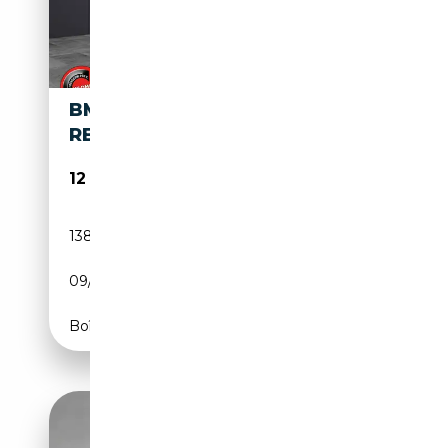
BMW X1 SDRIVE16D PREZZO
REALE
12 490€
138 000 km
Diesel
09/2017
116 CH (85 kW)
Boîte manuelle