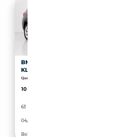
BMW X1 16D SDRIVE 2.0 116PS
KLIMA PDC MFL BT
Qualität - Zuverlässigkeit - Sicherheit
10 499€
63 672 km
Diesel
04/2014
116 CH (85 kW)
Boîte manuelle