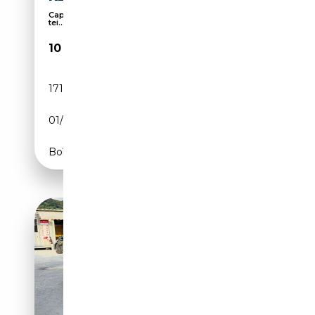
Capteurs d'aide au stationnement avant, Vitres
tei...
10 499€
171 523 km
Diesel
01/2017
150 CH (110 kW)
Boîte manuelle