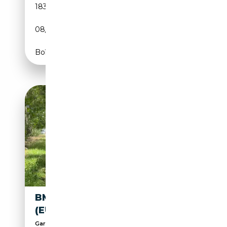
183 000 km
Diesel
08/2020
116 CH (85 kW)
Boîte manuelle
BMW X1 1.5 D SDRIVE16
(EU6AP)
Garantie 12 mois