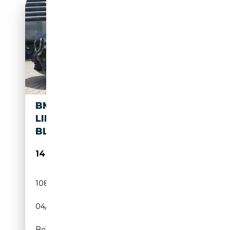
BMW X1 XDRIVE 18 D SPORT
LINE NAVIGATION LED PDC
BLUETOOTH
14 990€
108 836 km
Diesel
04/2016
150 CH (110 kW)
Boîte manuelle