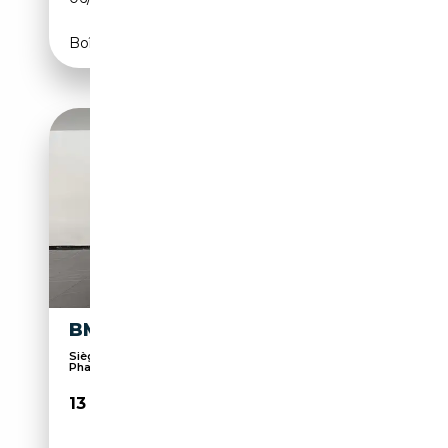
Boîte manuelle
BMW X1 SDRIVE16D MSPORT
Sièges sport, Suspension sport, Phares au LED,
Pha...
13 700€