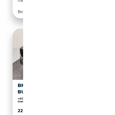
05/2021
116 CH (85 kW)
Boîte manuelle
BMW X1 1.5 SDRIVE18I
BUSINESS ADVANTA
+60 jaar Onderhoud en verkoop! Onderhoud alle
merk...
22 500€