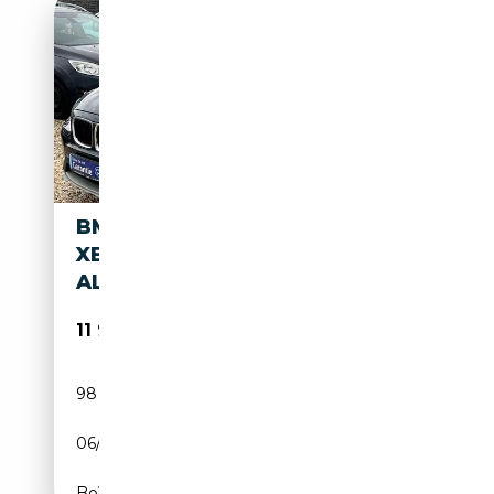
BMW X1 20I/BI-
XENON/TEL/TEMP/BC/PDC/8X
ALUS/1.HAND!
11 998€
98 162 km
Essence
06/2014
184 CH (135 kW)
Boîte manuelle