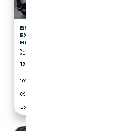
BMW X1 SDRIVE18I HIGH
EXECUTIVE | TREKHAAK |
HALF LEER |
Système de contrôle de la pression pneus, Phares
a...
19 950€
109 466 km
Essence
09/2020
140 CH (103 kW)
Boîte manuelle