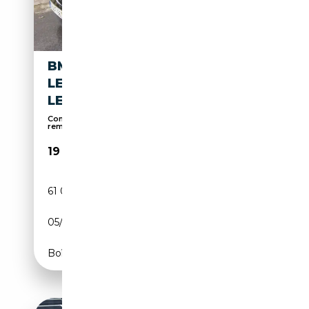
BMW X1 1.8I SDRIVE NAVI +
LEDER + DAB + FACELIFT +
LED
Commande vocale, Phares au LED, Attache
remorque, ...
19 900€
61 000 km
Essence
05/2021
136 CH (100 kW)
Boîte manuelle