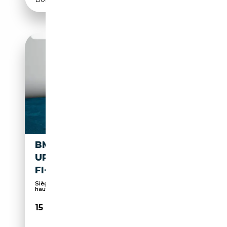
BMW X1 SDRIVE18I HEAD-
UP+AHK+NAVI+SHZ+KEYGO+HI
FI+LED
Sièges sport, Phares au LED, Affichage tête
haute,...
15 990€