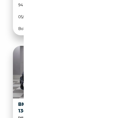
94 476 km
Essence
05/2019
140 CH (103 kW)
Boîte manuelle
BMW X1 SDRIVE18I SPORT
136CV
DISPONIBILITA' LIMITATA - TEL 3484723335