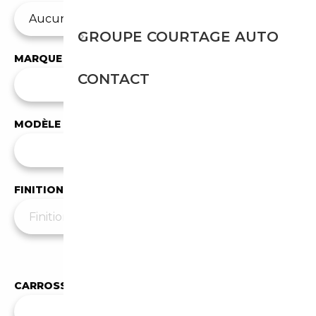
GROUPE COURTAGE AUTO
MARQUE
CONTACT
✕
BMW
MODÈLE
Tous les modèles
FINITION
Moins de filtres
▲
CARROSSERIE
Toutes les carrosseries