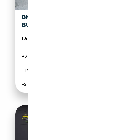
BMW X1 X1 SDRIVE16D
BUSINESS
13 400€
82 000 km
Diesel
01/2017
150 CH (110 kW)
Boîte manuelle