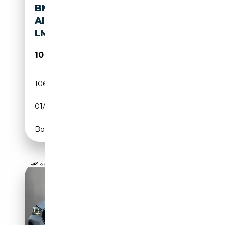
BMW X1 SDRIVE20I BUSINESS
AIRCO, NAVIGATIE,
LMV,PANODAK
10 950€
106 040 km
Essence
01/2012
184 CH (135 kW)
Boîte manuelle