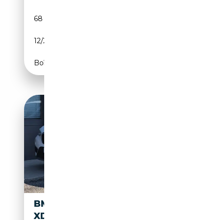
68 668 km
Essence
12/2021
136 CH (100 kW)
Boîte manuelle
BMW X1
13 800€
XDRIVE18D