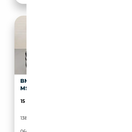
BMW X1 X1 SDRIVE18I
MSPORT
15 500€
138 000 km
Essence
06/2018
140 CH (103 kW)