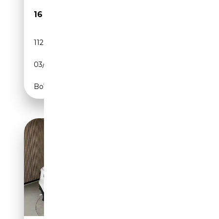
16 490€
112 000 km
Diesel
03/2021
116 CH (85 kW)
Boîte manuelle