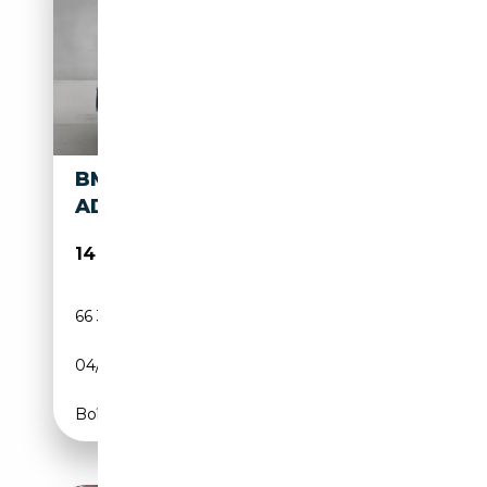
BMW X1 SDRIVE 18I
ADVANTAGE/PDC/SHZ/NAVI/
14 890€
66 300 km
Essence
04/2016
136 CH (100 kW)
Boîte manuelle