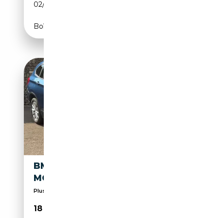
02/2019
136 CH (100 kW)
Boîte manuelle
BMW X1 X1 1.5I SDRIVE18 // 12
MOIS DE GARANTIE ✅✅✅
Plus de 50 voitures de stock, révisées et garantie...
18 900€