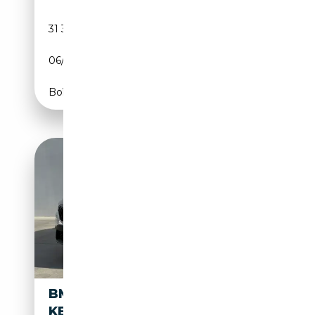
31 398 km
Essence
06/2022
136 CH (100 kW)
Boîte manuelle
BMW X1 2.0 D SDRIVE18
KEYLESS | NAVI | CC