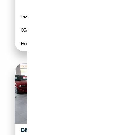
143 739 km
Diesel
05/2016
150 CH (110 kW)
Boîte manuelle
BMW X1 SDRIVE18D