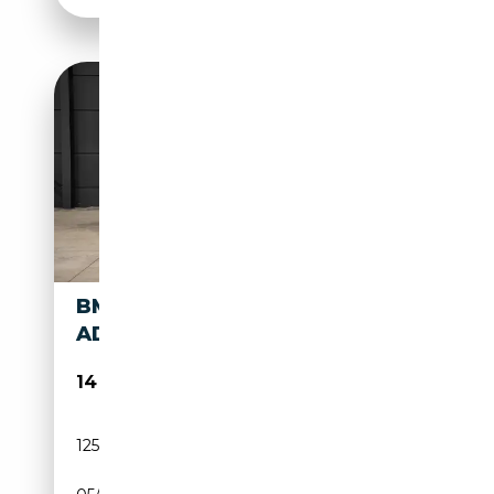
BMW X1 X1 1.5 D SDRIVE16
ADBLUE (EU6AP)
14 950€
125 000 km
Diesel