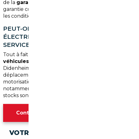
de la
garantie constructeur restante
ou d'une
garantie commerciale négociée. Nous vous précisons
les conditions avant tout engagement.
PEUT-ON IMPORTER UNE VOITURE
ÉLECTRIQUE OU HYBRIDE VIA VOTRE
SERVICE ?
Tout à fait. Nous observons une
forte demande en
véhicules hybrides et électriques
à Brunstatt-
Didenheim, en lien avec les habitudes de
déplacement locales. Nous sourçons ces
motorisations sur l'ensemble du marché européen,
notamment en Belgique et aux Pays-Bas où les
stocks sont importants.
Contacter l'agence Mulhouse
VOTRE IMPORT SÉCURISÉ DANS CES