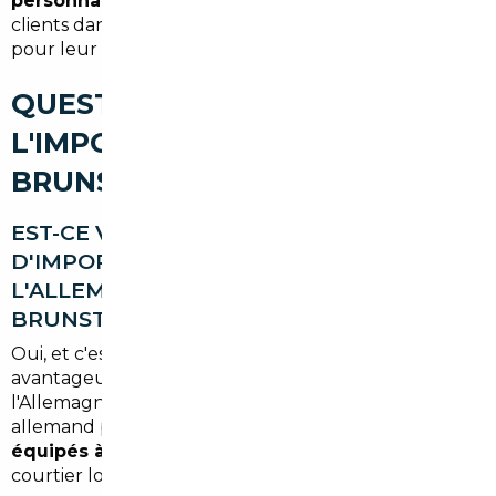
personnalisée gratuite
sous 48 heures. Plus de 500
clients dans le Haut-Rhin nous ont déjà fait confiance
pour leur import automobile.
QUESTIONS FRÉQUENTES SUR
L'IMPORT DE VOITURE À
BRUNSTATT-DIDENHEIM
EST-CE VRAIMENT INTÉRESSANT
D'IMPORTER UNE VOITURE DEPUIS
L'ALLEMAGNE QUAND ON HABITE À
BRUNSTATT-DIDENHEIM ?
Oui, et c'est même l'un des profils les plus
avantageux. La proximité géographique avec
l'Allemagne réduit les coûts logistiques, et le marché
allemand propose souvent des
véhicules mieux
équipés à prix inférieur
au marché français. Un
courtier local connaît parfaitement ces opportunités.