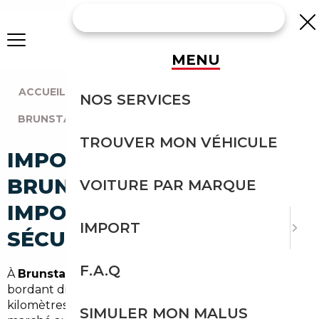
MENU
ACCUEIL
|
AGENCE MULHOUSE
|
NOS SERVICES
BRUNSTATT-DIDENHEIM (68350)
TROUVER MON VÉHICULE
IMPORT VOITURE À
BRUNSTATT-DIDENHEIM :
VOITURE PAR MARQUE
IMPORTEZ EN TOUTE
IMPORT
SÉCURITÉ
F.A.Q
À
Brunstatt-Didenheim
, commune du
Haut-Rhin
bordant directement Mulhouse et à quelques
kilomètres de la frontière suisse et allemande, le
SIMULER MON MALUS