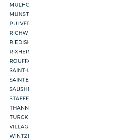
MULHOUSE 68200
MUNSTER 68140
PULVERSHEIM 68840
RICHWILLER 68120
RIEDISHEIM 68400
RIXHEIM 68170
ROUFFACH 68250
SAINT-LOUIS 68300
SAINTE-CROIX-EN-PLAINE 68127
SAUSHEIM 68390
STAFFELFELDEN 68850
THANN 68800
TURCKHEIM 68230
VILLAGE-NEUF 68128
WINTZENHEIM 68124