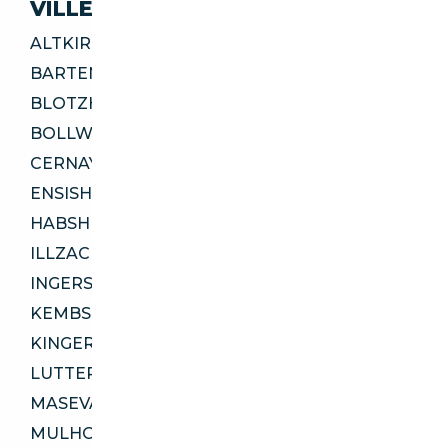
VILLES
ALTKIRCH 68130
BARTENHEIM 68870
BLOTZHEIM 68730
BOLLWILLER 68540
CERNAY 68700
ENSISHEIM 68190
HABSHEIM 68440
ILLZACH 68110
INGERSHEIM 68040
KEMBS 68680
KINGERSHEIM 68260
LUTTERBACH 68460
MASEVAUX-NIEDERBRUCK 68290
MULHOUSE 68100