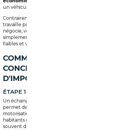
économies réelles pouvant dépasser 8 000 €
sur
un véhicule neuf ou récent.
Contrairement à un achat en concession, le courtier
travaille pour vous, pas pour le constructeur. Il
négocie, vérifie, importe et livre. Vous choisissez
simplement votre véhicule sur la base de sélections
fiables et vérifiées.
COMMENT SE DÉROULE
CONCRÈTEMENT UNE MISSION
D'IMPORT ?
ÉTAPE 1 — DÉFINITION DE VOTRE PROJET
Un échange téléphonique ou en agence à Mulhouse
permet de cerner votre besoin : budget,
motorisation, usage quotidien, délai souhaité. Les
habitants de Brunstatt-Didenheim effectuent
souvent des trajets mixtes — urbains vers Mulhouse