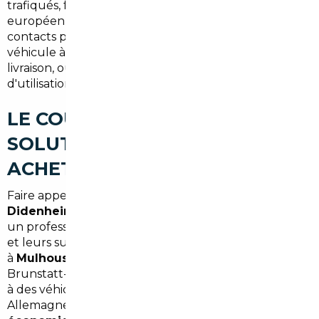
trafiqués, fréquentes sur certaines plateformes
européennes. Un acheteur isolé n'a ni les outils ni les
contacts pour vérifier sérieusement l'historique d'un
véhicule à distance. Résultat : des surprises à la
livraison, ou pire, après quelques semaines
d'utilisation.
LE COURTIER AUTOMOBILE : LA
SOLUTION PENSÉE POUR LES
ACHETEURS DU HAUT-RHIN
Faire appel à un
courtier automobile à Brunstatt-
Didenheim
, c'est déléguer toute la chaîne d'achat à
un professionnel qui connaît les marchés européens
et leurs subtilités. Notre agence de référence, basée
à
Mulhouse
, intervient pour les habitants de
Brunstatt-Didenheim en leur offrant un accès direct
à des véhicules sélectionnés en Europe —
Allemagne, Belgique, Portugal, Espagne — avec des