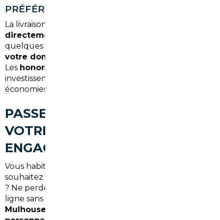
PRÉFÉRENCES
La livraison de votre véhicule peut être effectuée
directement à notre agence de Mulhouse
, à
quelques minutes de Brunstatt-Didenheim, ou
à
votre domicile
, selon l'option que vous choisissez.
Les
honoraires démarrent à partir de 1 500 €
, un
investissement largement compensé par les
économies réalisées sur le prix du véhicule.
PASSEZ À L'ACTION : OBTENEZ
VOTRE DEVIS SANS
ENGAGEMENT
Vous habitez à Brunstatt-Didenheim et vous
souhaitez changer de voiture dans les prochains mois
? Ne perdez pas de temps à comparer des offres en
ligne sans garantie. Contactez notre équipe basée à
Mulhouse
et obtenez une
estimation