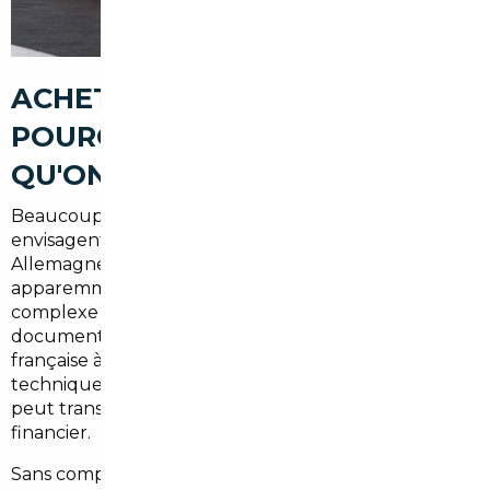
ACHETER SEUL UNE VOITURE :
POURQUOI C'EST PLUS RISQUÉ
QU'ON NE LE CROIT
Beaucoup de résidents de Brunstatt-Didenheim
envisagent d'acheter leur prochain véhicule en
Allemagne ou en Suisse, attirés par des prix
apparemment attractifs. Mais la réalité est plus
complexe :
différences de garanties légales
,
documents en langue étrangère, homologation
française à prévoir, TVA à régulariser, contrôle
technique spécifique… Chaque étape mal maîtrisée
peut transformer une bonne affaire en cauchemar
financier.
Sans compter les arnaques sur les kilométrages