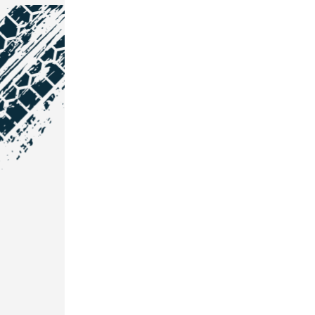
NOS COORDONNÉES
Courtage Auto Grand Est
:
Zone de l'Allan
25600 Vieux-Charmont
03 81 32 32 30
Courtage Auto Bordeaux
:
3 avenue Paul LANGEVIN
33600 PESSAC
05 25 53 07 73