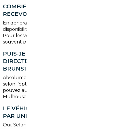
COMBIEN DE TEMPS FAUT-IL POUR
RECEVOIR SON VÉHICULE IMPORTÉ ?
En général,
entre 4 et 10 semaines
selon la
disponibilité du véhicule et les délais administratifs.
Pour les véhicules sourcés en Allemagne, le délai est
souvent plus court grâce à la proximité.
PUIS-JE FAIRE LIVRER MA VOITURE
DIRECTEMENT À MON ADRESSE À
BRUNSTATT-DIDENHEIM ?
Absolument. La
livraison à domicile est possible
selon l'option choisie lors de votre commande. Vous
pouvez aussi récupérer votre véhicule à l'agence
Mulhouse, qui reste à moins de 10 minutes.
LE VÉHICULE IMPORTÉ EST-IL COUVERT
PAR UNE GARANTIE ?
Oui. Selon le véhicule sélectionné, il peut bénéficier