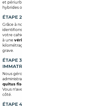
et périurbains — ce qui oriente vers des motorisations
hybrides ou diesel économiques.
ÉTAPE 2 — SOURCING EUROPÉEN CIBLÉ
Grâce à notre réseau de partenaires en Europe, nous
identifions les véhicules correspondant exactement à
votre cahier des charges. Chaque voiture est soumise
à une
vérification approfondie
: historique,
kilométrage, état mécanique, absence de sinistre
grave.
ÉTAPE 3 — IMPORT, HOMOLOGATION,
IMMATRICULATION
Nous gérons l'intégralité des démarches
administratives :
dédouanement si nécessaire,
quitus fiscal, demande de carte grise française
.
Vous n'avez aucune formalité à accomplir de votre
côté.
ÉTAPE 4 — LIVRAISON SELON VOS