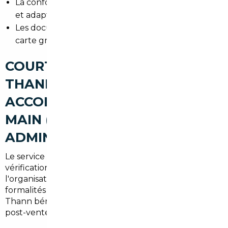
La conformité technique : homologation, émissions
et adaptabilité aux normes françaises.
Les documents administratifs : certificat de cession,
carte grise étrangère, contrôle technique.
COURTIER AUTOMOBILE
THANN : UN
ACCOMPAGNEMENT CLÉ EN
MAIN (RECHERCHE,
ADMINISTRATIF, LIVRAISON)
Le service offert inclut la recherche personnalisée, la
vérification complète du véhicule, la négociation,
l'organisation du transport et la gestion des
formalités (immatriculation, taxes). Les clients de
Thann bénéficient d'une livraison locale et d'un suivi
post-vente.