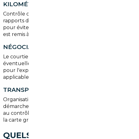
KILOMÉTRAGE
Contrôle des factures, du carnet d'entretien, des
rapports d'expertise et des relevés kilométriques
pour éviter toute mauvaise surprise. Un rapport clair
est remis à l'acheteur à Thann.
NÉGOCIATION ET ACHAT
Le courtier négocie le prix, vérifie les garanties
éventuelles et prépare les documents nécessaires
pour l'exportation (certificat de vente, quitus fiscal si
applicable).
TRANSPORT ET IMMATRICULATION
Organisation du transport sécurisé jusqu'à Thann,
démarches pour l'immatriculation française, passage
au contrôle technique si nécessaire et obtention de
la carte grise.
QUELS TYPES DE VOITURES