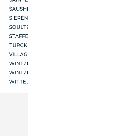
SAUSHEIM 68390
SIERENTZ 68510
SOULTZ-HAUT-RHIN 68360
STAFFELFELDEN 68850
TURCKHEIM 68230
VILLAGE-NEUF 68128
WINTZENHEIM 68124
WINTZENHEIM 68920
WITTELSHEIM 68310