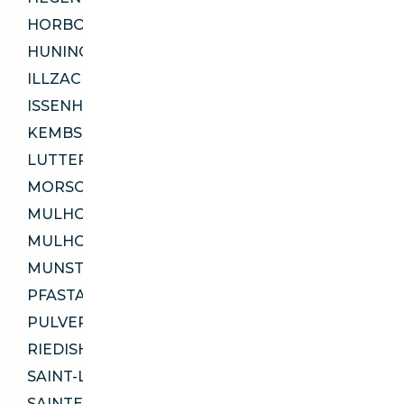
HORBOURG-WIHR 68180
HUNINGUE 68330
ILLZACH 68110
ISSENHEIM 68500
KEMBS 68680
LUTTERBACH 68460
MORSCHWILLER-LE-BAS 68790
MULHOUSE 68100
MULHOUSE 68200
MUNSTER 68140
PFASTATT 68120
PULVERSHEIM 68840
RIEDISHEIM 68400
SAINT-LOUIS 68300
SAINTE-CROIX-EN-PLAINE 68127