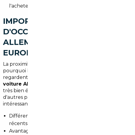
l'acheteur.
IMPORT DE VOITURES
D'OCCASION À THANN :
ALLEMAGNE, BELGIQUE ET
EUROPE
La proximité de la frontière allemande explique
pourquoi beaucoup d'acheteurs de Thann
regardent du côté de l'Allemagne. Un
import
voiture Allemagne Thann
peut offrir des voitures
très bien équipées à des prix attractifs. La Belgique et
d'autres pays européens restent aussi des sources
intéressantes.
Différences de prix : modèles premium et diesels
récents souvent moins chers en Allemagne.
Avantages : historique d'entretien complet, options