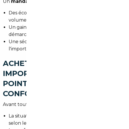
Un
mandataire auto Thann
optimise l'achat par :
Des économies sur le prix d'achat grâce aux
volumes négociés.
Un gain de temps significatif sur la recherche et les
démarches.
Une sécurisation juridique et administrative pour
l'import.
ACHETER UNE VOITURE
IMPORTÉE À THANN : LES
POINTS DE VIGILANCE (TVA,
CONFORMITÉ, CARTE GRISE)
Avant toute importation, vérifiez :
La situation fiscale : TVA déjà payée ou à régler
selon le pays et le statut du vendeur.