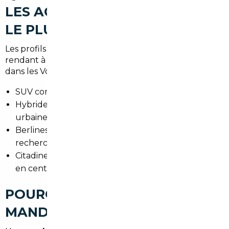
LES ACHETEURS RECHERCHENT
LE PLUS À THANN
Les profils varient : familles de la vallée, actifs se
rendant à Mulhouse, et amateurs de week-ends
dans les Vosges.
SUV compacts pour la polyvalence et l'espace.
Hybrides pour réduire la consommation en zone
urbaine et périurbaine.
Berlines premium pour les conducteurs
recherchant confort et performance.
Citadines économiques pour les trajets quotidiens
en centre-ville.
POURQUOI FAIRE APPEL À UN
MANDATAIRE AUTO À THANN