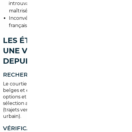
introuvables localement, kilométrage souvent
maîtrisé.
Inconvénients à prévoir : conformité aux normes
françaises, TVA et procédures d'homologation.
LES ÉTAPES POUR IMPORTER
UNE VOITURE D'OCCASION
DEPUIS THANN
RECHERCHE DU VÉHICULE
Le courtier fouille les plateformes allemandes,
belges et européennes, filtre par kilométrage,
options et historiques d'entretien, puis propose une
sélection adaptée aux habitudes de mobilité locales
(trajets vers Mulhouse, loisirs en montagne, usage
urbain).
VÉRIFICATION HISTORIQUE ET