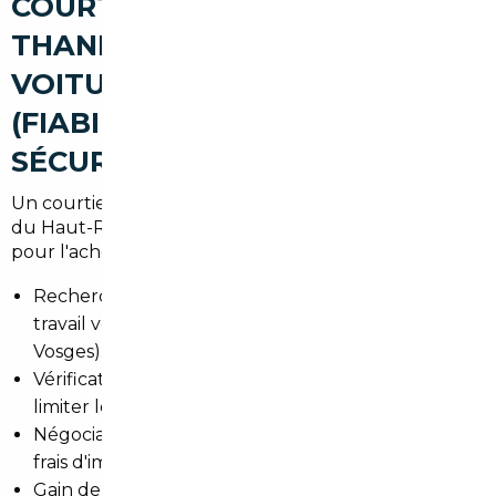
COURTIER AUTOMOBILE À
THANN POUR ACHETER UNE
VOITURE D'OCCASION
(FIABILITÉ, AVANTAGES,
SÉCURISATION)
Un courtier local combine connaissance du marché
du Haut-Rhin et réseau européen. Les avantages
pour l'acheteur de Thann :
Recherche ciblée selon besoins (trajet domicile-
travail vers Mulhouse, scolaire ou loisirs dans les
Vosges).
Vérification des annonces et des vendeurs pour
limiter les risques de fraude.
Négociation du prix et optimisation des coûts (TVA,
frais d'import).
Gain de temps administratif et logistique pour