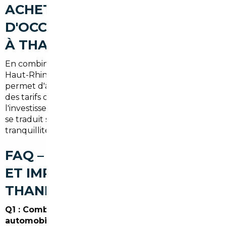
ACHETER UNE VOITURE
D'OCCASION AU MEILLEUR PRIX
À THANN (SYNTHÈSE)
En combinant la connaissance du marché local du
Haut-Rhin et un réseau européen, le courtier
permet d'accéder à des véhicules mieux équipés à
des tarifs compétitifs. Pour un acheteur à Thann,
l'investissement dans un courtier ou mandataire auto
se traduit souvent par des économies nettes et une
tranquillité d'esprit administrative.
FAQ – COURTIER AUTOMOBILE
ET IMPORT DE VOITURE À
THANN
Q1 : Combien coûte le service d'un courtier
automobile à Thann ?