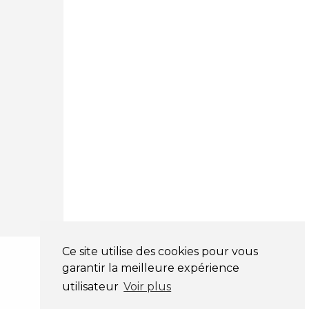
03 81 32 32 30
Mentions légales
CGV
NOS HORAIRES
LUNDI : 9H00 - 18H00
MARDI : 9H00 - 18H00
MERCREDI : 9H00 - 18H00
JEUDI : 9H00 - 18H00
VENDREDI : 9H00 - 18H00
SAMEDI : 9H00 - 12H00
DIMANCHE : FERMÉ
Ce site utilise des cookies pour vous
garantir la meilleure expérience
utilisateur
Voir plus