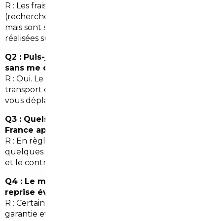
R : Les frais varient selon le niveau de service
(recherche simple à accompagnement complet),
mais sont souvent compensés par les économies
réalisées sur le prix d'achat et les démarches.
Q2 : Puis-je importer une voiture d'Allemagne
sans me déplacer depuis Thann ?
R : Oui. Le courtier peut gérer la visite, l'achat, le
transport et l'immatriculation sans que vous ayez à
vous déplacer.
Q3 : Quels délais pour l'immatriculation en
France après import ?
R : En règle générale, compter de quelques jours à
quelques semaines selon la rapidité des documents
et le contrôle technique.
Q4 : Le mandat couvre-t-il les garanties et la
reprise éventuelle ?
R : Certains mandataires proposent des extensions de
garantie et des options de reprise. Vérifiez les