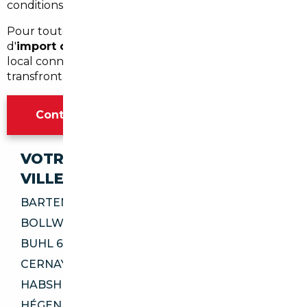
conditions avant signature.
Pour toute recherche personnalisée ou devis
d'
import occasion Thann
, contactez un courtier
local connaissant bien le Grand Est et les spécificités
transfrontalières.
Contacter l'agence Mulhouse
VOTRE IMPORT SÉCURISÉ DANS CES
VILLES
BARTENHEIM 68870
BOLLWILLER 68540
BUHL 68530
CERNAY 68700
HABSHEIM 68440
HÉGENHEIM 68220