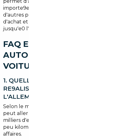
permet d'acce9der e0 un large choix de voitures
importe9es (e0 partir d'Allemagne, de Belgique ou
d'autres pays voisins), d'e9conomiser sur le prix
d'achat et de se9curiser l'ensemble des e9tapes
jusqu'e0 l'immatriculation dans le Haut-Rhin.
FAQ E2€“ COURTIER
AUTOMOBILE ET IMPORT DE
VOITURE E0 SAUSHEIM
1. QUELLES E9CONOMIES PUIS-JE
RE9ALISER EN IMPORTANT DEPUIS
L'ALLEMAGNE ?
Selon le mode8le et l'e9tat du marche9, l'e9cart
peut aller de quelques centaines e0 plusieurs
milliers d'euros. Les ve9hicules tre8s e9quipe9s ou
peu kilome9tre9s sont souvent les meilleures
affaires.