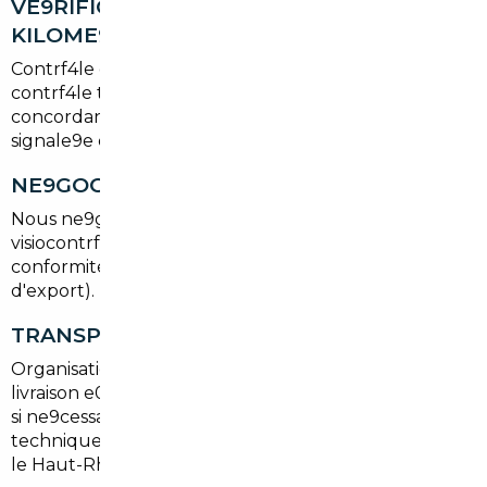
VE9RIFICATION HISTORIQUE ET
KILOME9TRAGE
Contrf4le des carnets d'entretien, certificats de
contrf4le technique, rapports d'accidents et
concordance du kilome9trage. Toute anomalie est
signale9e et discute9e avant engagement.
NE9GOCIATION ET ACHAT
Nous ne9gocions le meilleur prix, organisons les
visiocontrf4les et ve9rifions e9galement la
conformité administrative (factures, certificats
d'export).
TRANSPORT ET IMMATRICULATION
Organisation du transport jusqu'e0 Sausheim ou
livraison e0 domicile, formalite9s de de9douanement
si ne9cessaire, re9gularisation de la TVA, contrf4le
technique frane7ais et demande de carte grise dans
le Haut-Rhin.