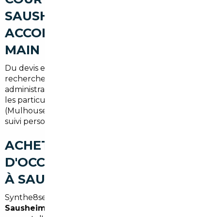
SAUSHEIM : UN
ACCOMPAGNEMENT CLÉ EN
MAIN
Du devis e0 la livraison, notre prestation comprend la
recherche, l'inspection, la ne9gociation, la gestion
administrative et la livraison. Pour les entreprises et
les particuliers de Sausheim et des environs
(Mulhouse, Rixheim, Habsheim), nous assurons un
suivi personnalise9 et transparent.
ACHETER UNE VOITURE
D'OCCASION AU MEILLEUR PRIX
À SAUSHEIM
Synthe8se : le recours e0 un
courtier automobile
Sausheim
ou e0 un
mandataire auto Sausheim