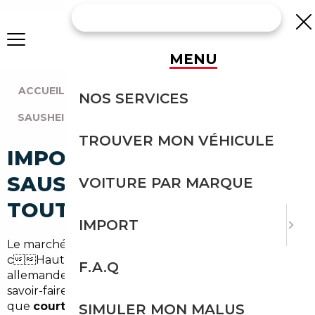
MENU
ACCUEIL
|
AGENCE MULHOUSE
|
NOS SERVICES
SAUSHEIM (68390)
TROUVER MON VÉHICULE
IMPORT VOITURE À
SAUSHEIM : IMPORTEZ EN
VOITURE PAR MARQUE
TOUTE SÉCURITÉ
IMPORT
Le marché automobile autour de Sausheim, en plein
cHaut-Rhin (68) et proche de la frontière
F.A.Q
allemande, est dynamique et demande un réel
savoir-faire pour trouver les meilleures offres. En tant
que
courtier automobile Sausheim
, nous ciblons
SIMULER MON MALUS