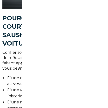
POURQUOI PASSER PAR UN
COURTIER AUTOMOBILE À
SAUSHEIM POUR ACHETER UNE
VOITURE D'OCCASION
Confier son projet e0 un professionnel local permet
de re9duire les risques et d'optimiser le budget. En
faisant appel e0 un
courtier automobile Sausheim
vous be9ne9ficiez :
D'une recherche cible9e sur le marche9
europe9en
D'une ve9rification comple8te du ve9hicule
(historique, kilome9trage, re9parations)
D'une ne9gociation au meilleur prix gre2ce e0