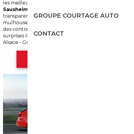
les meilleures opportunite9s d'
import occasion
Sausheim
pour y associer se9curite9 et
GROUPE COURTAGE AUTO
transparence. Notre connaissance du bassin
mulhousien, des pratiques allemandes et belges et
des contraintes administratives locales e9vite les
CONTACT
surprises lors de l'achat et de l'immatriculation en
Alsace - Grand Est.
Contacter l'agence Mulhouse