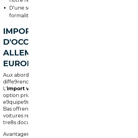
notre re9seau
D'une se9curisation des paiements et des
formalite9s
IMPORT DE VOITURES
D'OCCASION À SAUSHEIM :
ALLEMAGNE, BELGIQUE ET
EUROPE
Aux abords de la frontie8re allemande, les
diffe9rences de prix sont souvent significatives.
L'
import voiture Allemagne Sausheim
reste une
option privilégie9e pour des mode8les bien
e9quipe9s ou mieux tarife9s. La Belgique et les Pays-
Bas offrent e9galement des opportunite9s sur des
voitures re9centes et des prestations d'entretien
tre8s documente9es.
Avantages :