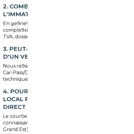
2. COMBIEN DE TEMPS PREND
L'IMMATRICULATION APRE8S IMPORT ?
En ge9ne9ral, pre9voir entre 2 et 6 semaines selon
comple9xite9 des formalite9s (contrf4le technique,
TVA, dossier pre9fecture).
3. PEUT-ON GARANTIR L'HISTORIQUE
D'UN VE9HICULE IMPORTE9 ?
Nous re9alisons des ve9rifications croise9es : rapports
Car-Pass/DEKRA, factures d'entretien et contrf4les
techniques pour valider l'historique.
4. POURQUOI CHOISIR UN COURTIER
LOCAL PLUTF4T QU'UN ACHAT EN LIGNE
DIRECT ?
Le courtier local apporte un contrf4le terrain, une
connaissance des spe9cificite9s locales (Haut-Rhin,
Grand Est) et ge8re les formalite9s administratives et