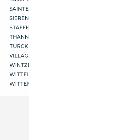
SAINTE-CROIX-EN-PLAINE 68127
SIERENTZ 68510
STAFFELFELDEN 68850
THANN 68800
TURCKHEIM 68230
VILLAGE-NEUF 68128
WINTZENHEIM 68920
WITTELSHEIM 68310
WITTENHEIM 68270