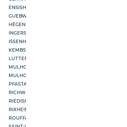
ENSISHEIM 68190
GUEBWILLER 68500
HÉGENHEIM 68220
INGERSHEIM 68040
ISSENHEIM 68500
KEMBS 68680
LUTTERBACH 68460
MULHOUSE 68100
MULHOUSE 68200
PFASTATT 68120
RICHWILLER 68120
RIEDISHEIM 68400
RIXHEIM 68170
ROUFFACH 68250
SAINT-LOUIS 68300