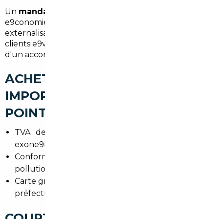
Un
mandataire auto Sausheim
offre des
e9conomies substantielles et un gain de temps. En
externalisant la recherche et les formalite9s, les
clients e9vitent les risques administratifs et profitent
d'un accompagnement jusqu'e0 la remise des cle9s.
ACHETER UNE VOITURE
IMPORTÉE À SAUSHEIM : LES
POINTS DE VIGILANCE
TVA : de9finir si le ve9hicule est soumis ou
exone9re9 (particulier vs professionnel)
Conformite9 technique : phares, normes anti-
pollution, re9homologation si ne9cessaire
Carte grise : de9lais et justificatifs requis par la
préfecture du Haut-Rhin
COURTIER AUTOMOBILE