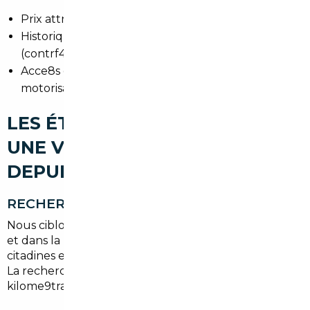
Prix attractifs et large choix
Historique de service souvent tre8s clair
(contrf4les techniques re9guliers)
Acce8s e0 des finitions diffe9rentes ou des
motorisations non disponibles localement
LES ÉTAPES POUR IMPORTER
UNE VOITURE D'OCCASION
DEPUIS SAUSHEIM
RECHERCHE DU VÉHICULE
Nous ciblons les mode8les recherche9s e0 Sausheim
et dans la re9gion mulhousienne : SUV familiaux,
citadines e9conomes, hybrides et berlines premium.
La recherche tient compte du budget, du
kilome9trage et de l'usage.