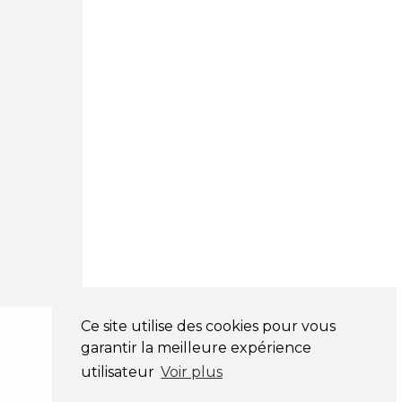
03 81 32 32 30
Mentions légales
CGV
NOS HORAIRES
LUNDI : 9H00 - 18H00
MARDI : 9H00 - 18H00
MERCREDI : 9H00 - 18H00
JEUDI : 9H00 - 18H00
VENDREDI : 9H00 - 18H00
SAMEDI : 9H00 - 12H00
DIMANCHE : FERMÉ
Ce site utilise des cookies pour vous
garantir la meilleure expérience
utilisateur
Voir plus