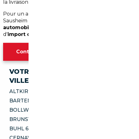
la livraison, limitant ainsi les risques pour l'acheteur.
Pour un accompagnement personnalise9 e0
Sausheim et ses environs, contactez un
courtier
automobile Sausheim
pour de9marrer votre projet
d'
import occasion Sausheim
en toute confiance.
Contacter l'agence Mulhouse
VOTRE IMPORT SÉCURISÉ DANS CES
VILLES
ALTKIRCH 68130
BARTENHEIM 68870
BOLLWILLER 68540
BRUNSTATT-DIDENHEIM 68350
BUHL 68530
CERNAY 68700