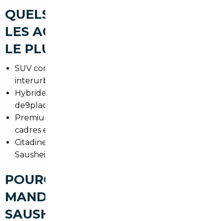
QUELS TYPES DE VOITURES
LES ACHETEURS RECHERCHENT
LE PLUS À SAUSHEIM
SUV compacts et familiaux pour les trajets
interurbains vers Mulhouse et la frontie8re
Hybrides et e9conomiques pour les
de9placements quotidiens
Premium (Audi, BMW, Mercedes) prise9es pour les
cadres et professions libe9rales
Citadines maniables pour la ville et le centre de
Sausheim
POURQUOI FAIRE APPEL À UN
MANDATAIRE AUTO À
SAUSHEIM