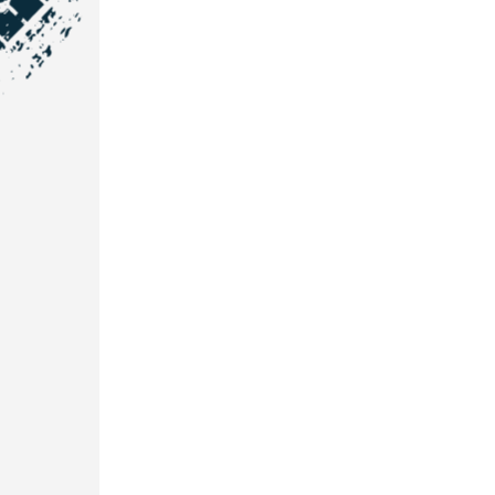
NOS COORDONNÉES
Courtage Auto Grand Est
:
Zone de l'Allan
25600 Vieux-Charmont
03 81 32 32 30
Courtage Auto Bordeaux
:
3 avenue Paul LANGEVIN
33600 PESSAC
05 25 53 07 73
Courtage Auto Paris
:
12 Avenue des Prés
78180 Montigny Le Bretonneux
01 89 71 00 37
Courtage Auto Mulhouse
:
62, Rue Jacques Mugnier