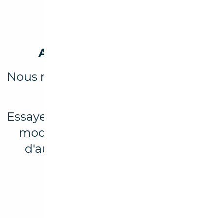
Aucun véhicule trouvé
Nous n'avons trouvé aucun résultat
pour votre recherche.
Essayez d’élargir votre recherche en
modifiant les filtres ou explorez
d'autres marques et modèles
disponibles.