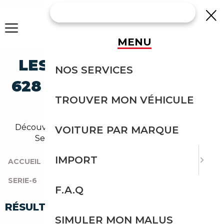
MENU
LES MEILLEURES BMW
NOS SERVICES
628 SERIE-6 À MOINS DE
TROUVER MON VÉHICULE
5 000 €
Découvrez notre sélection de voitures Bmw 628
VOITURE PAR MARQUE
Serie-6 pour un budget à 5 000 euros.
IMPORT
ACCUEIL
|
TOUTES LES MARQUES
|
BMW
|
SERIE-6
|
628
|
628 À MOINS DE 5 000 €
F.A.Q
RÉSULTATS DE VOTRE RECHERCHE
SIMULER MON MALUS