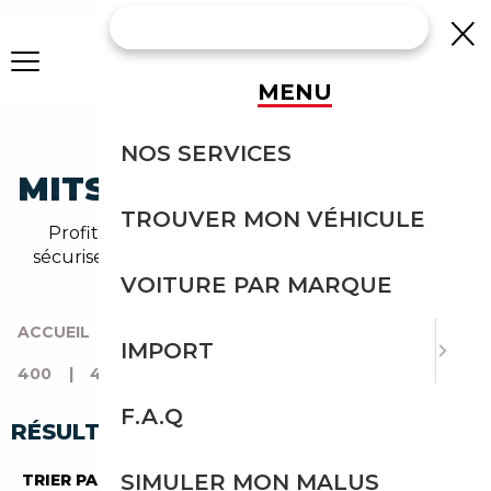
MENU
IMPORTEZ UNE
NOS SERVICES
MITSUBISHI 400 D'ITALIE
TROUVER MON VÉHICULE
Profitez de l'expérience Courtage Auto pour
sécuriser l'import de votre mitsubishi 400 depuis
l'Italie.
VOITURE PAR MARQUE
ACCUEIL
|
TOUTES LES MARQUES
|
MITSUBISHI
|
IMPORT
400
|
400 D'ITALIE
F.A.Q
RÉSULTATS DE VOTRE RECHERCHE
SIMULER MON MALUS
TRIER PAR