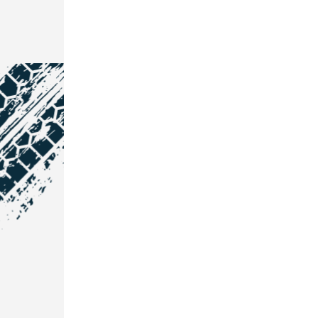
NOS COORDONNÉES
Courtage Auto Grand Est
:
Zone de l'Allan
25600 Vieux-Charmont
03 81 32 32 30
Courtage Auto Bordeaux
: