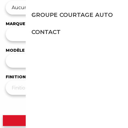
GROUPE COURTAGE AUTO
MARQUE
CONTACT
✕
Mitsubishi
MODÈLE
Tous les modèles
FINITION
Plus de filtres
▼
Rechercher