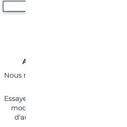
Nouvelle recherche
Aucun véhicule trouvé
Nous n'avons trouvé aucun résultat
pour votre recherche.
Essayez d’élargir votre recherche en
modifiant les filtres ou explorez
d'autres marques et modèles
disponibles.