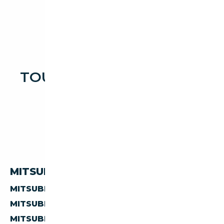
TOUTES LES OCCASIONS
MITSUBISHI 400
MITSUBISHI 400 PAR PAYS
MITSUBISHI 400 D'ALLEMAGNE
MITSUBISHI 400 D'AUTRICHE
MITSUBISHI 400 D'ESPAGNE