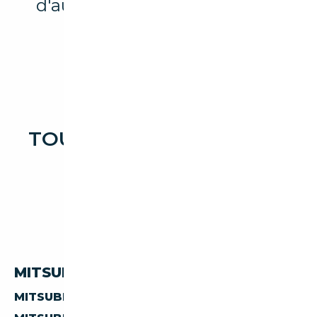
d'autres marques et modèles
disponibles.
TOUTES LES OCCASIONS
MITSUBISHI 400
MITSUBISHI 400 PAR PAYS
MITSUBISHI 400 D'ALLEMAGNE