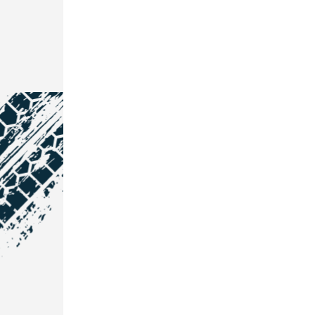
NOS COORDONNÉES
Courtage Auto Grand Est
:
Zone de l'Allan
25600 Vieux-Charmont
03 81 32 32 30