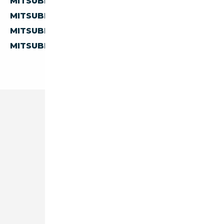
MITSUBISHI 400 D'AUTRICHE
MITSUBISHI 400 D'ITALIE
MITSUBISHI 400 DE BELGIQUE
MITSUBISHI 400 DES PAYS-BAS