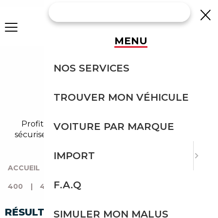
MENU
IMPORTEZ UNE
NOS SERVICES
MITSUBISHI 400
TROUVER MON VÉHICULE
D'ESPAGNE
Profitez de l'expérience Courtage Auto pour
VOITURE PAR MARQUE
sécuriser l'import de votre mitsubishi 400 depuis
l'Espagne.
IMPORT
ACCUEIL
|
TOUTES LES MARQUES
|
MITSUBISHI
|
F.A.Q
400
|
400 D'ESPAGNE
RÉSULTATS DE VOTRE RECHERCHE
SIMULER MON MALUS