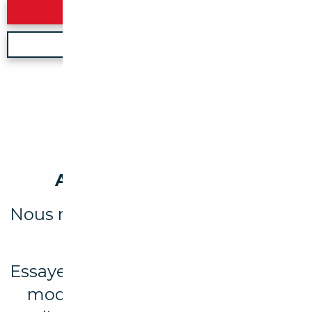
Rechercher
Nouvelle recherche
Aucun véhicule trouvé
Nous n'avons trouvé aucun résultat
pour votre recherche.
Essayez d’élargir votre recherche en
modifiant les filtres ou explorez